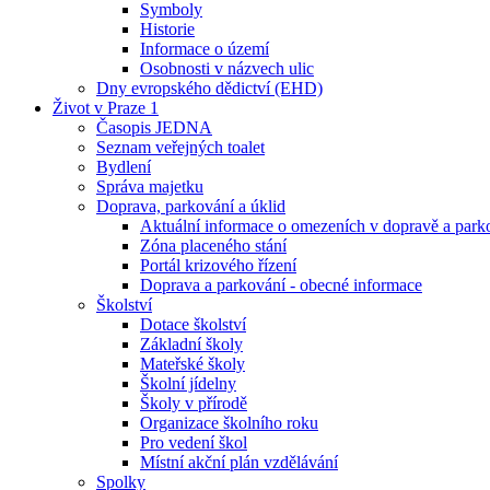
Symboly
Historie
Informace o území
Osobnosti v názvech ulic
Dny evropského dědictví (EHD)
Život v Praze 1
Časopis JEDNA
Seznam veřejných toalet
Bydlení
Správa majetku
Doprava, parkování a úklid
Aktuální informace o omezeních v dopravě a park
Zóna placeného stání
Portál krizového řízení
Doprava a parkování - obecné informace
Školství
Dotace školství
Základní školy
Mateřské školy
Školní jídelny
Školy v přírodě
Organizace školního roku
Pro vedení škol
Místní akční plán vzdělávání
Spolky