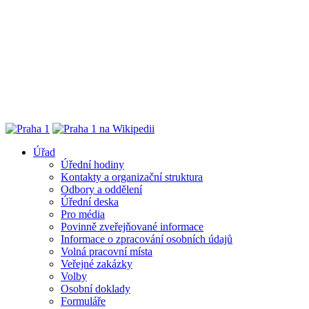
Úřad
Úřední hodiny
Kontakty a organizační struktura
Odbory a oddělení
Úřední deska
Pro média
Povinně zveřejňované informace
Informace o zpracování osobních údajů
Volná pracovní místa
Veřejné zakázky
Volby
Osobní doklady
Formuláře