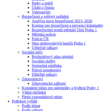
Parky a zeleň
Úklid a čistota
Videoarchiv
Bezpečnost a veřejný pořádek
Analýza stavu bezpečnosti 2023–2026
Komise pro bezpečnost a prevenci kriminality
Bezpečnostní portál městské části Praha 1
Městská policie
Policie ČR
Sbor dobrovolných hasičů Praha 1
Užitečné odkazy
Sociální péče
Bezbariérový atlas objektů
Sociální služby
Seniorská nástěnka
Právní poradenství
Důležité odkazy
Zdravotnictví
Zdravotnická zařízení
Kontaktní místo pro nájemníky a bydlení Prahy 1
Vítání občánků
Pietní vzpomínkové místo
Potřebuji vyřídit
Podle témat
Podle odborů