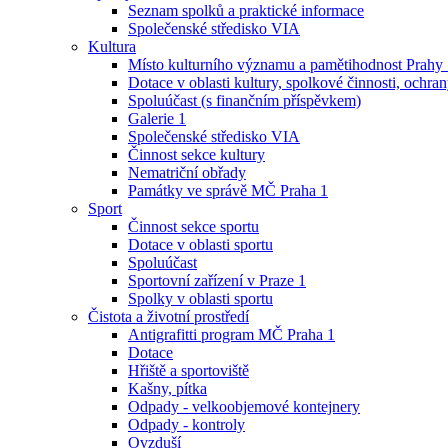
Seznam spolků a praktické informace
Společenské středisko VIA
Kultura
Místo kulturního významu a pamětihodnost Prahy
Dotace v oblasti kultury, spolkové činnosti, ochran
Spoluúčast (s finančním příspěvkem)
Galerie 1
Společenské středisko VIA
Činnost sekce kultury
Nematriční obřady
Památky ve správě MČ Praha 1
Sport
Činnost sekce sportu
Dotace v oblasti sportu
Spoluúčast
Sportovní zařízení v Praze 1
Spolky v oblasti sportu
Čistota a životní prostředí
Antigrafitti program MČ Praha 1
Dotace
Hřiště a sportoviště
Kašny, pítka
Odpady - velkoobjemové kontejnery
Odpady - kontroly
Ovzduší