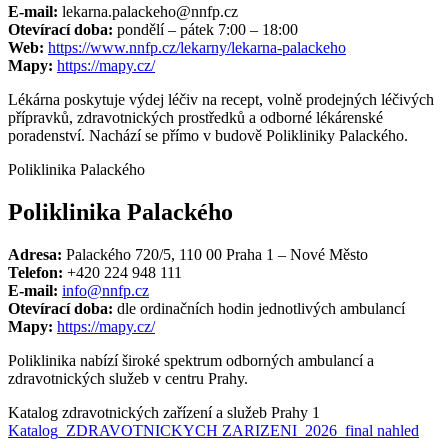
E-mail:
lekarna.palackeho@nnfp.cz
Otevírací doba:
pondělí – pátek 7:00 – 18:00
Web:
https://www.nnfp.cz/lekarny/lekarna-palackeho
Mapy:
https://mapy.cz/
Lékárna poskytuje výdej léčiv na recept, volně prodejných léčivých
přípravků, zdravotnických prostředků a odborné lékárenské
poradenství. Nachází se přímo v budově Polikliniky Palackého.
Poliklinika Palackého
Poliklinika Palackého
Adresa:
Palackého 720/5, 110 00 Praha 1 – Nové Město
Telefon:
+420 224 948 111
E-mail:
info@nnfp.cz
Otevírací doba:
dle ordinačních hodin jednotlivých ambulancí
Mapy:
https://mapy.cz/
Poliklinika nabízí široké spektrum odborných ambulancí a
zdravotnických služeb v centru Prahy.
Katalog zdravotnických zařízení a služeb Prahy 1
Katalog_ZDRAVOTNICKYCH ZARIZENI_2026_final nahled