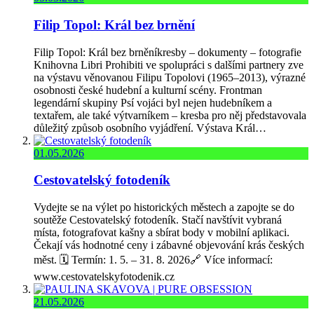
Filip Topol: Král bez brnění
Filip Topol: Král bez brněníkresby – dokumenty – fotografie
Knihovna Libri Prohibiti ve spolupráci s dalšími partnery zve
na výstavu věnovanou Filipu Topolovi (1965–2013), výrazné
osobnosti české hudební a kulturní scény. Frontman
legendární skupiny Psí vojáci byl nejen hudebníkem a
textařem, ale také výtvarníkem – kresba pro něj představovala
důležitý způsob osobního vyjádření. Výstava Král…
01.05.2026
Cestovatelský fotodeník
Vydejte se na výlet po historických městech a zapojte se do
soutěže Cestovatelský fotodeník. Stačí navštívit vybraná
místa, fotografovat kašny a sbírat body v mobilní aplikaci.
Čekají vás hodnotné ceny i zábavné objevování krás českých
měst. 🗓️ Termín: 1. 5. – 31. 8. 2026🔗 Více informací:
www.cestovatelskyfotodenik.cz
21.05.2026