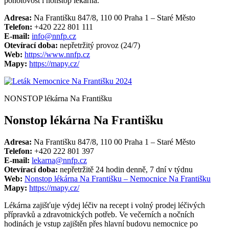
pohotovost i nonstop lékárna.
Adresa:
Na Františku 847/8, 110 00 Praha 1 – Staré Město
Telefon:
+420 222 801 111
E-mail:
info@nnfp.cz
Otevírací doba:
nepřetržitý provoz (24/7)
Web:
https://www.nnfp.cz
Mapy:
https://mapy.cz/
NONSTOP lékárna Na Františku
Nonstop lékárna Na Františku
Adresa:
Na Františku 847/8, 110 00 Praha 1 – Staré Město
Telefon:
+420 222 801 397
E-mail:
lekarna@nnfp.cz
Otevírací doba:
nepřetržitě 24 hodin denně, 7 dní v týdnu
Web:
Nonstop lékárna Na Františku – Nemocnice Na Františku
Mapy:
https://mapy.cz/
Lékárna zajišťuje výdej léčiv na recept i volný prodej léčivých
přípravků a zdravotnických potřeb. Ve večerních a nočních
hodinách je vstup zajištěn přes hlavní budovu nemocnice po