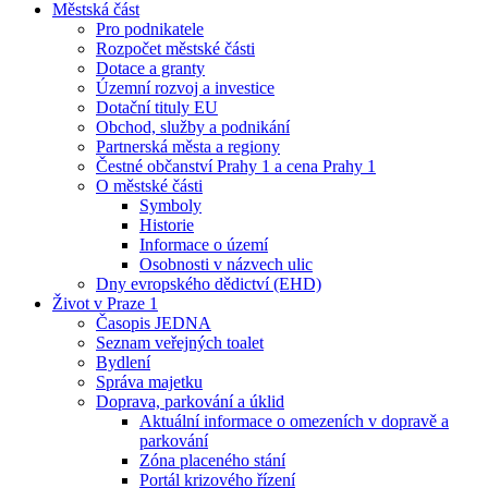
Městská část
Pro podnikatele
Rozpočet městské části
Dotace a granty
Územní rozvoj a investice
Dotační tituly EU
Obchod, služby a podnikání
Partnerská města a regiony
Čestné občanství Prahy 1 a cena Prahy 1
O městské části
Symboly
Historie
Informace o území
Osobnosti v názvech ulic
Dny evropského dědictví (EHD)
Život v Praze 1
Časopis JEDNA
Seznam veřejných toalet
Bydlení
Správa majetku
Doprava, parkování a úklid
Aktuální informace o omezeních v dopravě a
parkování
Zóna placeného stání
Portál krizového řízení