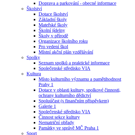
Doprava a parkování - obecné informace
Školství
Dotace školství
Základní školy
Mateřské školy
Školní jídelny
Školy v přírodě
Organizace školního roku
Pro vedení škol
Místní akční plán vzdělávání
Spolky
Seznam spolků a praktické informace
Společenské středisko VIA
Kultura
Místo kulturního významu a pamětihodnost
Prahy 1
Dotace v oblasti kultury, spolkové činnosti,
ochrany kulturního dědictví
Spoluúčast (s finančním příspěvkem)
Galerie 1
Společenské středisko VIA
Činnost sekce kultury
Nematriční obřady
Památky ve správě MČ Praha 1
Sport