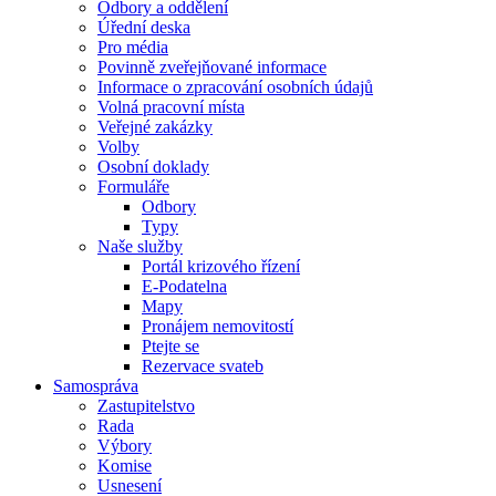
Odbory a oddělení
Úřední deska
Pro média
Povinně zveřejňované informace
Informace o zpracování osobních údajů
Volná pracovní místa
Veřejné zakázky
Volby
Osobní doklady
Formuláře
Odbory
Typy
Naše služby
Portál krizového řízení
E-Podatelna
Mapy
Pronájem nemovitostí
Ptejte se
Rezervace svateb
Samospráva
Zastupitelstvo
Rada
Výbory
Komise
Usnesení