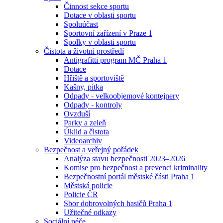
Činnost sekce sportu
Dotace v oblasti sportu
Spoluúčast
Sportovní zařízení v Praze 1
Spolky v oblasti sportu
Čistota a životní prostředí
Antigrafitti program MČ Praha 1
Dotace
Hřiště a sportoviště
Kašny, pítka
Odpady - velkoobjemové kontejnery
Odpady - kontroly
Ovzduší
Parky a zeleň
Úklid a čistota
Videoarchiv
Bezpečnost a veřejný pořádek
Analýza stavu bezpečnosti 2023–2026
Komise pro bezpečnost a prevenci kriminality
Bezpečnostní portál městské části Praha 1
Městská policie
Policie ČR
Sbor dobrovolných hasičů Praha 1
Užitečné odkazy
Sociální péče