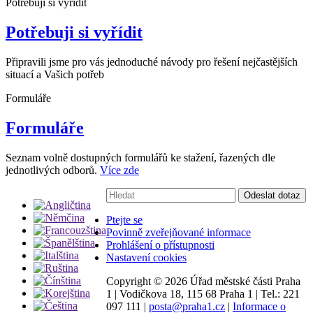
Potřebuji si vyřídit
Potřebuji si vyřídit
Připravili jsme pro vás jednoduché návody pro řešení nejčastějších
situací a Vašich potřeb
Formuláře
Formuláře
Seznam volně dostupných formulářů ke stažení, řazených dle
jednotlivých odborů.
Více zde
Vyhledávání:
Odeslat dotaz
Ptejte se
Povinně zveřejňované informace
Prohlášení o přístupnosti
Nastavení cookies
Copyright ©
2026 Úřad městské části Praha
1
|
Vodičkova 18, 115 68 Praha 1
|
Tel.: 221
097 111
|
posta@praha1.cz
|
Informace o