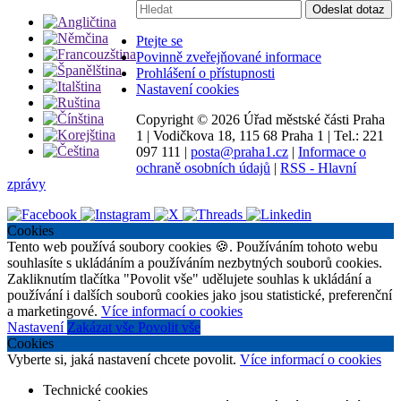
Vyhledávání:
Odeslat dotaz
Ptejte se
Povinně zveřejňované informace
Prohlášení o přístupnosti
Nastavení cookies
Copyright ©
2026 Úřad městské části Praha
1
|
Vodičkova 18, 115 68 Praha 1
|
Tel.: 221
097 111
|
posta@praha1.cz
|
Informace o
ochraně osobních údajů
|
RSS - Hlavní
zprávy
Cookies
Tento web používá soubory cookies 🍪. Používáním tohoto webu
souhlasíte s ukládáním a používáním nezbytných souborů cookies.
Zakliknutím tlačítka "Povolit vše" udělujete souhlas k ukládání a
používání i dalších souborů cookies jako jsou statistické, preferenční
a marketingové.
Více informací o cookies
Nastavení
Zakázat vše
Povolit vše
Cookies
Vyberte si, jaká nastavení chcete povolit.
Více informací o cookies
Technické cookies