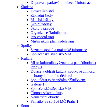
Doprava a parkování - obecné informace
Školství
Dotace školství
Základní školy
Mateřské školy
Školní jídelny
Školy v přírodě
Organizace školního roku
Pro vedení škol
Místní akční plán vzdělávání
Spolky
Seznam spolků a praktické informace
Společenské středisko VIA
Kultura
Místo kulturního významu a pamětihodnost
Prahy 1
Dotace v oblasti kultury, spolkové činnosti,
ochrany kulturního dědictví
Spoluúčast (s finančním příspěvkem)
Galerie 1
Společenské středisko VIA
Činnost sekce kultury
Nematriční obřady
Památky ve správě MČ Praha 1
Sport