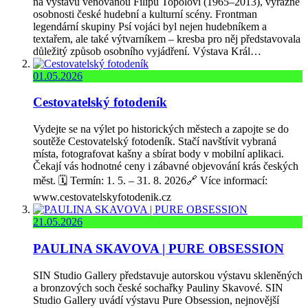
na výstavu věnovanou Filipu Topolovi (1965–2013), výrazné
osobnosti české hudební a kulturní scény. Frontman
legendární skupiny Psí vojáci byl nejen hudebníkem a
textařem, ale také výtvarníkem – kresba pro něj představovala
důležitý způsob osobního vyjádření. Výstava Král…
01.05.2026
Cestovatelský fotodeník
Vydejte se na výlet po historických městech a zapojte se do
soutěže Cestovatelský fotodeník. Stačí navštívit vybraná
místa, fotografovat kašny a sbírat body v mobilní aplikaci.
Čekají vás hodnotné ceny i zábavné objevování krás českých
měst. 🗓️ Termín: 1. 5. – 31. 8. 2026🔗 Více informací:
www.cestovatelskyfotodenik.cz
21.05.2026
PAULINA SKAVOVA | PURE OBSESSION
SIN Studio Gallery představuje autorskou výstavu skleněných
a bronzových soch české sochařky Pauliny Skavové. SIN
Studio Gallery uvádí výstavu Pure Obsession, nejnovější