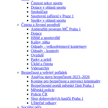
Činnost sekce sportu
Dotace v oblasti sportu
Spoluúčast
Sportovní zařízení v Praze 1
Spolky v oblasti sportu
Čistota a životní prostředí
Antigrafitti program MČ Praha 1
Dotace
Hřiště a sportoviště
Kašny, pítka
Odpady - velkoobjemové kontejnery
Odpady - kontroly
Ovzduší
Parky a zeleň
Úklid a čistota
Videoarchiv
Bezpečnost a veřejný pořádek
Analýza stavu bezpečnosti 2023–2026
Komise pro bezpečnost a prevenci kriminality
Bezpečnostní portál městské části Praha 1
Městská policie
Policie ČR
Sbor dobrovolných hasičů Praha 1
Užitečné odkazy
Sociální péče