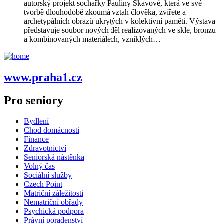
autorský projekt sochařky Pauliny Skavové, která ve své
tvorbě dlouhodobě zkoumá vztah člověka, zvířete a
archetypálních obrazů ukrytých v kolektivní paměti. Výstava
představuje soubor nových děl realizovaných ve skle, bronzu
a kombinovaných materiálech, vzniklých…
www.praha1.cz
Pro seniory
Bydlení
Chod domácnosti
Finance
Zdravotnictví
Seniorská nástěnka
Volný čas
Sociální služby
Czech Point
Matriční záležitosti
Nematriční obřady
Psychická podpora
Právní poradenství