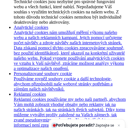
Technické cookies jsou nezbytné pro správné fungování
webu a všech funkcí, které nabízí. Nepožadujeme Váš
souhlas s využitím technických cookies na našem webu. Z
tohoto důvodu technické cookies nemohou být individuálně
deaktivovány nebo aktivovány.
Analytické cookies
Analytické cookies nám umožňují měření výkonu našeho
webu a našich reklamních kampaní. Jejich pomocí určujeme
počet návštěv a zdroje návštěv našich internetových stránek.
Data získaná pomocí těchto cookies zpracováváme souhrnně,
bez použití identifikátorů, které ukazují na konkrétní uživatelé
našeho webu. Pokud vypnete používání analytických cookies
ve vztahu k Vaší návštěvě, ztrácíme možnost analýzy výkonu
a optimalizace našich opatření.
Personalizované soubory cookie
Používáme rovněž soubory cookie a další technologie,
abychom přizpůsobili naše webové stránky potřebám a
zájmům našich návštěvníků.
Reklamní cookies
Reklamní cookies používáme my nebo naši partneři, abychom
Vám mohli zobrazit vhodné obsahy nebo reklamy jak na
našich stránkách, tak na stránkách třetích subjektů. Díky tomu
můžeme vytvářet profily založené na Vašich zájmech, tak
zvané pseudonymizované profily. Na základě těchto
informací není zpravidla možná bezprostřední identifikace
Potřebujete poradit?
Zeptejte se našeho asistenta
Ch