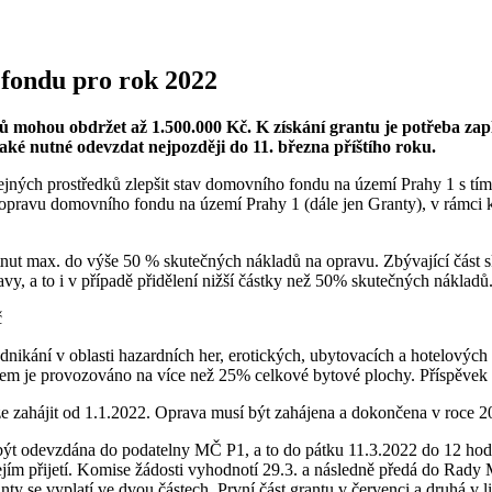
fondu pro rok 2022
lů mohou obdržet až 1.500.000 Kč. K získání grantu je potřeba za
ké nutné odevzdat nejpozději do 11. března příštího roku.
jných prostředků zlepšit stav domovního fondu na území Prahy 1 s tím,
a opravu domovního fondu na území Prahy 1 (dále jen Granty), v rámc
tnut max. do výše 50 % skutečných nákladů na opravu. Zbývající část 
vy, a to i v případě přidělení nižší částky než 50% skutečných nákladů
č
kání v oblasti hazardních her, erotických, ubytovacích a hotelových slu
rem je provozováno na více než 25% celkové bytové plochy. Příspěve
ze zahájit od 1.1.2022. Oprava musí být zahájena a dokončena v roce 2
í být odevzdána do podatelny MČ P1, a to do pátku 11.3.2022 do 12 ho
o jejím přijetí. Komise žádosti vyhodnotí 29.3. a následně předá do R
y se vyplatí ve dvou částech. První část grantu v červenci a druhá v li