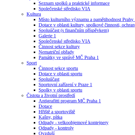
Seznam spolků a praktické informace
Společenské středisko VIA
Kultura
Místo kulturního významu a pamětihodnost Prahy
Dotace v oblasti kultury, spolkové činnosti, ochran
Spoluúčast (s finančním příspěvkem)
Galerie 1
Společenské středisko VIA
Činnost sekce kultury
Nematriční obřady
Památky ve správě MČ Praha 1
Sport
Činnost sekce sportu
Dotace v oblasti sportu
Spoluúčast
Sportovní zařízení v Praze 1
Spolky v oblasti sportu
Čistota a životní prostředí
Antigrafitti program MČ Praha 1
Dotace
Hřiště a sportoviště
Kašny, pítka
Odpady - velkoobjemové kontejnery
Odpady - kontroly
Ovzduší