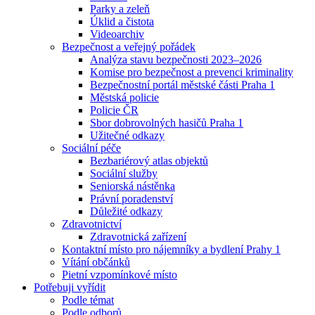
Parky a zeleň
Úklid a čistota
Videoarchiv
Bezpečnost a veřejný pořádek
Analýza stavu bezpečnosti 2023–2026
Komise pro bezpečnost a prevenci kriminality
Bezpečnostní portál městské části Praha 1
Městská policie
Policie ČR
Sbor dobrovolných hasičů Praha 1
Užitečné odkazy
Sociální péče
Bezbariérový atlas objektů
Sociální služby
Seniorská nástěnka
Právní poradenství
Důležité odkazy
Zdravotnictví
Zdravotnická zařízení
Kontaktní místo pro nájemníky a bydlení Prahy 1
Vítání občánků
Pietní vzpomínkové místo
Potřebuji vyřídit
Podle témat
Podle odborů