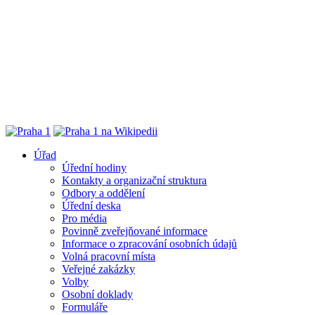
Úřad
Úřední hodiny
Kontakty a organizační struktura
Odbory a oddělení
Úřední deska
Pro média
Povinně zveřejňované informace
Informace o zpracování osobních údajů
Volná pracovní místa
Veřejné zakázky
Volby
Osobní doklady
Formuláře