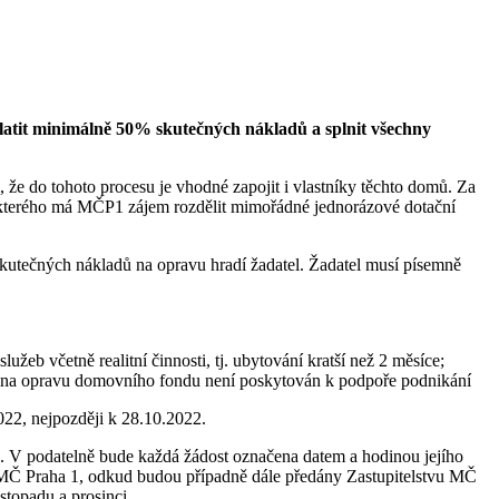
platit minimálně 50% skutečných nákladů a splnit všechny
 že do tohoto procesu je vhodné zapojit i vlastníky těchto domů. Za
i kterého má MČP1 zájem rozdělit mimořádné jednorázové dotační
skutečných nákladů na opravu hradí žadatel. Žadatel musí písemně
.
žeb včetně realitní činnosti, tj. ubytování kratší než 2 měsíce;
k na opravu domovního fondu není poskytován k podpoře podnikání
022, nejpozději k 28.10.2022.
d. V podatelně bude každá žádost označena datem a hodinou jejího
ady MČ Praha 1, odkud budou případně dále předány Zastupitelstvu MČ
stopadu a prosinci.