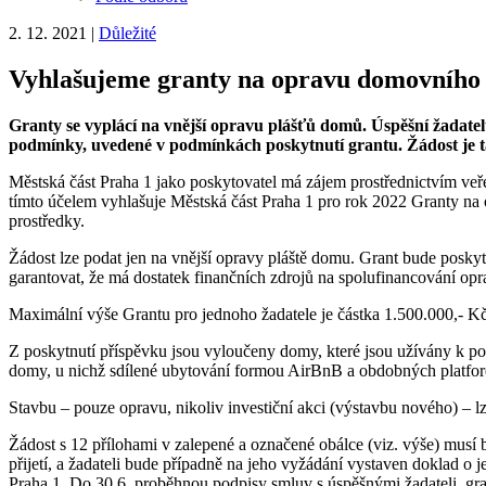
2. 12. 2021
|
Důležité
Vyhlašujeme granty na opravu domovního 
Granty se vyplácí na vnější opravu plášťů domů. Úspěšní žadate
podmínky, uvedené v podmínkách poskytnutí grantu. Žádost je ta
Městská část Praha 1 jako poskytovatel má zájem prostřednictvím veře
tímto účelem vyhlašuje Městská část Praha 1 pro rok 2022 Granty n
prostředky.
Žádost lze podat jen na vnější opravy pláště domu. Grant bude posky
garantovat, že má dostatek finančních zdrojů na spolufinancování opra
Maximální výše Grantu pro jednoho žadatele je částka 1.500.000,- K
Z poskytnutí příspěvku jsou vyloučeny domy, které jsou užívány k podni
domy, u nichž sdílené ubytování formou AirBnB a obdobných platfo
Stavbu – pouze opravu, nikoliv investiční akci (výstavbu nového) – l
Žádost s 12 přílohami v zalepené a označené obálce (viz. výše) mus
přijetí, a žadateli bude případně na jeho vyžádání vystaven doklad 
Praha 1. Do 30.6. proběhnou podpisy smluv s úspěšnými žadateli, grant