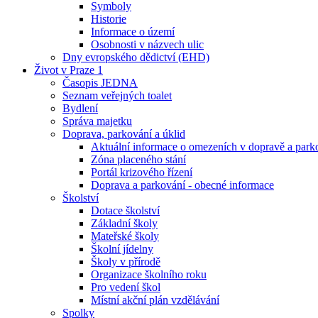
Symboly
Historie
Informace o území
Osobnosti v názvech ulic
Dny evropského dědictví (EHD)
Život v Praze 1
Časopis JEDNA
Seznam veřejných toalet
Bydlení
Správa majetku
Doprava, parkování a úklid
Aktuální informace o omezeních v dopravě a park
Zóna placeného stání
Portál krizového řízení
Doprava a parkování - obecné informace
Školství
Dotace školství
Základní školy
Mateřské školy
Školní jídelny
Školy v přírodě
Organizace školního roku
Pro vedení škol
Místní akční plán vzdělávání
Spolky