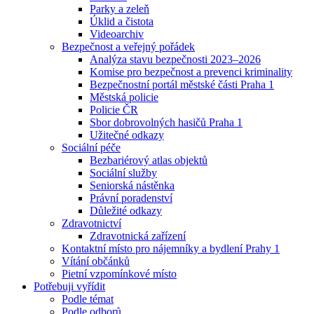
Parky a zeleň
Úklid a čistota
Videoarchiv
Bezpečnost a veřejný pořádek
Analýza stavu bezpečnosti 2023–2026
Komise pro bezpečnost a prevenci kriminality
Bezpečnostní portál městské části Praha 1
Městská policie
Policie ČR
Sbor dobrovolných hasičů Praha 1
Užitečné odkazy
Sociální péče
Bezbariérový atlas objektů
Sociální služby
Seniorská nástěnka
Právní poradenství
Důležité odkazy
Zdravotnictví
Zdravotnická zařízení
Kontaktní místo pro nájemníky a bydlení Prahy 1
Vítání občánků
Pietní vzpomínkové místo
Potřebuji vyřídit
Podle témat
Podle odborů