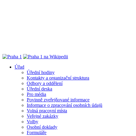
Úřad
Úřední hodiny
Kontakty a organizační struktura
Odbory a oddělení
Úřední deska
Pro média
Povinně zveřejňované informace
Informace o zpracování osobních údajů
Volná pracovní místa
Veřejné zakázky
Volby
Osobní doklady
Formuláře