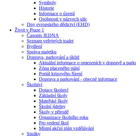
Symboly
Historie
Informace o území
Osobnosti v názvech ulic
Dny evropského dědictví (EHD)
Život v Praze 1
Časopis JEDNA
Seznam veřejných toalet
Bydlení
Správa majetku
Doprava, parkování a úklid
Aktuální informace o omezeních v dopravě a park
Zóna placeného stání
Portál krizového řízení
Doprava a parkování - obecné informace
Školství
Dotace školství
Základní školy
Mateřské školy
Školní jídelny
Školy v přírodě
Organizace školního roku
Pro vedení škol
Místní akční plán vzdělávání
Spolky