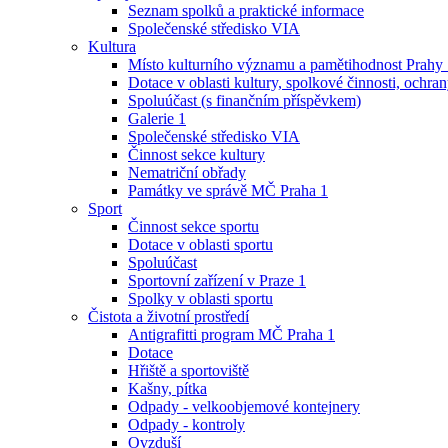
Seznam spolků a praktické informace
Společenské středisko VIA
Kultura
Místo kulturního významu a pamětihodnost Prahy
Dotace v oblasti kultury, spolkové činnosti, ochran
Spoluúčast (s finančním příspěvkem)
Galerie 1
Společenské středisko VIA
Činnost sekce kultury
Nematriční obřady
Památky ve správě MČ Praha 1
Sport
Činnost sekce sportu
Dotace v oblasti sportu
Spoluúčast
Sportovní zařízení v Praze 1
Spolky v oblasti sportu
Čistota a životní prostředí
Antigrafitti program MČ Praha 1
Dotace
Hřiště a sportoviště
Kašny, pítka
Odpady - velkoobjemové kontejnery
Odpady - kontroly
Ovzduší