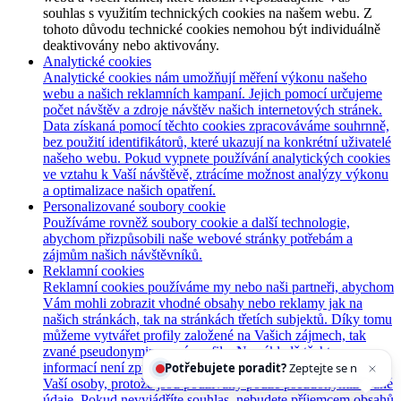
souhlas s využitím technických cookies na našem webu. Z
tohoto důvodu technické cookies nemohou být individuálně
deaktivovány nebo aktivovány.
Analytické cookies
Analytické cookies nám umožňují měření výkonu našeho
webu a našich reklamních kampaní. Jejich pomocí určujeme
počet návštěv a zdroje návštěv našich internetových stránek.
Data získaná pomocí těchto cookies zpracováváme souhrnně,
bez použití identifikátorů, které ukazují na konkrétní uživatelé
našeho webu. Pokud vypnete používání analytických cookies
ve vztahu k Vaší návštěvě, ztrácíme možnost analýzy výkonu
a optimalizace našich opatření.
Personalizované soubory cookie
Používáme rovněž soubory cookie a další technologie,
abychom přizpůsobili naše webové stránky potřebám a
zájmům našich návštěvníků.
Reklamní cookies
Reklamní cookies používáme my nebo naši partneři, abychom
Vám mohli zobrazit vhodné obsahy nebo reklamy jak na
našich stránkách, tak na stránkách třetích subjektů. Díky tomu
můžeme vytvářet profily založené na Vašich zájmech, tak
zvané pseudonymizované profily. Na základě těchto
informací není zpravidla možná bezprostřední identifikace
Potřebujete poradit?
Zeptejte se našeho asistenta
Ch
Vaší osoby, protože jsou používány pouze pseudonymizované
údaje. Pokud nevyjádříte souhlas, nebudete příjemcem obsahů