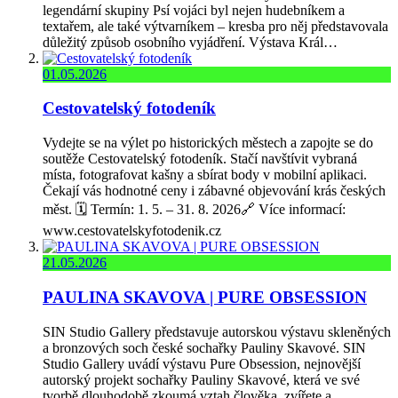
legendární skupiny Psí vojáci byl nejen hudebníkem a
textařem, ale také výtvarníkem – kresba pro něj představovala
důležitý způsob osobního vyjádření. Výstava Král…
01.05.2026
Cestovatelský fotodeník
Vydejte se na výlet po historických městech a zapojte se do
soutěže Cestovatelský fotodeník. Stačí navštívit vybraná
místa, fotografovat kašny a sbírat body v mobilní aplikaci.
Čekají vás hodnotné ceny i zábavné objevování krás českých
měst. 🗓️ Termín: 1. 5. – 31. 8. 2026🔗 Více informací:
www.cestovatelskyfotodenik.cz
21.05.2026
PAULINA SKAVOVA | PURE OBSESSION
SIN Studio Gallery představuje autorskou výstavu skleněných
a bronzových soch české sochařky Pauliny Skavové. SIN
Studio Gallery uvádí výstavu Pure Obsession, nejnovější
autorský projekt sochařky Pauliny Skavové, která ve své
tvorbě dlouhodobě zkoumá vztah člověka, zvířete a