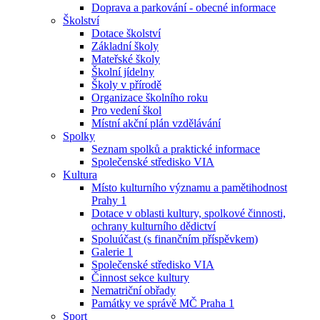
Doprava a parkování - obecné informace
Školství
Dotace školství
Základní školy
Mateřské školy
Školní jídelny
Školy v přírodě
Organizace školního roku
Pro vedení škol
Místní akční plán vzdělávání
Spolky
Seznam spolků a praktické informace
Společenské středisko VIA
Kultura
Místo kulturního významu a pamětihodnost
Prahy 1
Dotace v oblasti kultury, spolkové činnosti,
ochrany kulturního dědictví
Spoluúčast (s finančním příspěvkem)
Galerie 1
Společenské středisko VIA
Činnost sekce kultury
Nematriční obřady
Památky ve správě MČ Praha 1
Sport