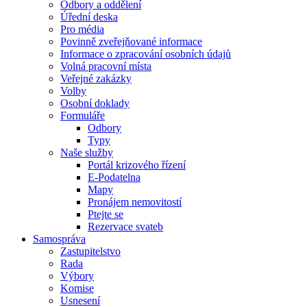
Odbory a oddělení
Úřední deska
Pro média
Povinně zveřejňované informace
Informace o zpracování osobních údajů
Volná pracovní místa
Veřejné zakázky
Volby
Osobní doklady
Formuláře
Odbory
Typy
Naše služby
Portál krizového řízení
E-Podatelna
Mapy
Pronájem nemovitostí
Ptejte se
Rezervace svateb
Samospráva
Zastupitelstvo
Rada
Výbory
Komise
Usnesení