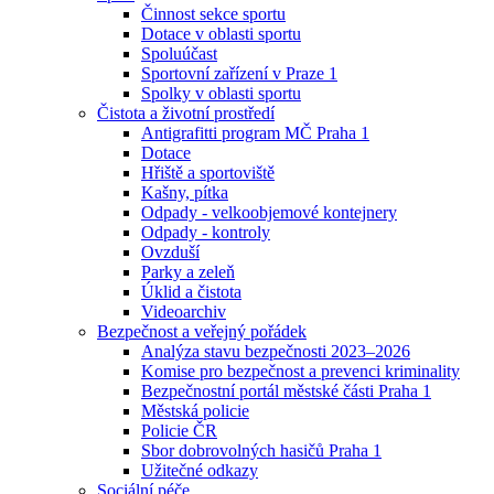
Činnost sekce sportu
Dotace v oblasti sportu
Spoluúčast
Sportovní zařízení v Praze 1
Spolky v oblasti sportu
Čistota a životní prostředí
Antigrafitti program MČ Praha 1
Dotace
Hřiště a sportoviště
Kašny, pítka
Odpady - velkoobjemové kontejnery
Odpady - kontroly
Ovzduší
Parky a zeleň
Úklid a čistota
Videoarchiv
Bezpečnost a veřejný pořádek
Analýza stavu bezpečnosti 2023–2026
Komise pro bezpečnost a prevenci kriminality
Bezpečnostní portál městské části Praha 1
Městská policie
Policie ČR
Sbor dobrovolných hasičů Praha 1
Užitečné odkazy
Sociální péče