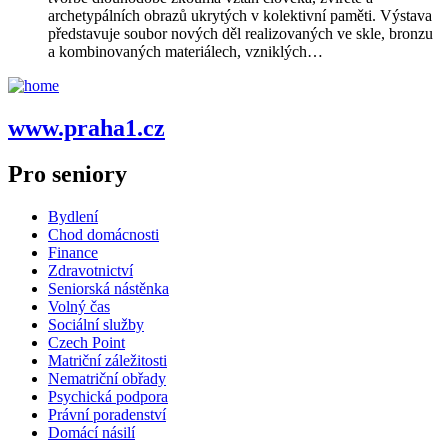
archetypálních obrazů ukrytých v kolektivní paměti. Výstava
představuje soubor nových děl realizovaných ve skle, bronzu
a kombinovaných materiálech, vzniklých…
www.praha1.cz
Pro seniory
Bydlení
Chod domácnosti
Finance
Zdravotnictví
Seniorská nástěnka
Volný čas
Sociální služby
Czech Point
Matriční záležitosti
Nematriční obřady
Psychická podpora
Právní poradenství
Domácí násilí