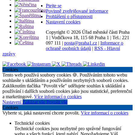
Ptejte se
Povinně zveřejňované informace
Prohlášení o přístupnosti
Nastavení cookies
Copyright ©
2026 Úřad městské části Praha
1
|
Vodičkova 18, 115 68 Praha 1
|
Tel.: 221
097 111
|
posta@praha1.cz
|
Informace o
ochraně osobních údajů
|
RSS - Hlavní
zprávy
Cookies
Tento web používá soubory cookies 🍪. Používáním tohoto webu
souhlasíte s ukládáním a používáním nezbytných souborů cookies.
Zakliknutím tlačítka "Povolit vše" udělujete souhlas k ukládání a
používání i dalších souborů cookies jako jsou statistické, preferenční
a marketingové.
Více informací o cookies
Nastavení
Zakázat vše
Povolit vše
Cookies
Vyberte si, jaká nastavení chcete povolit.
Více informací o cookies
Technické cookies
Technické cookies jsou nezbytné pro správné fungování
webu a všech funkcí, které nabízí. Nepožadujeme Váš