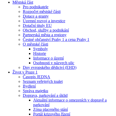
Městská část
Pro podnikatele
Rozpočet městské části
Dotace a granty
Územní rozvoj a investice
Dotační tituly EU
Obchod, služby a podnikání
Partnerská města a regiony
Čestné občanství Prahy 1 a cena Prahy 1
O městské části
Symboly
Historie
Informace o území
Osobnosti v názvech ulic
Dny evropského dědictví (EHD)
Život v Praze 1
Časopis JEDNA
Seznam veřejných toalet
Bydlení
Správa majetku
Doprava, parkování a úklid
Aktuální informace o omezeních v dopravě a
parkování
Zóna placeného stání
Portál krizového řízení