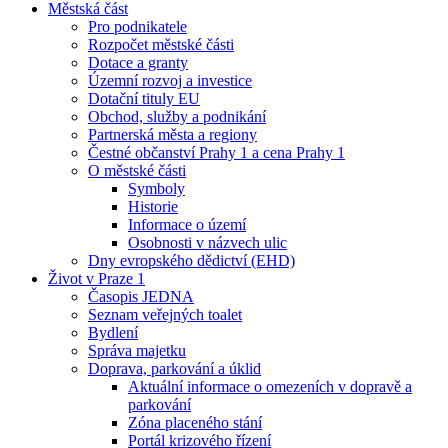
Městská část
Pro podnikatele
Rozpočet městské části
Dotace a granty
Územní rozvoj a investice
Dotační tituly EU
Obchod, služby a podnikání
Partnerská města a regiony
Čestné občanství Prahy 1 a cena Prahy 1
O městské části
Symboly
Historie
Informace o území
Osobnosti v názvech ulic
Dny evropského dědictví (EHD)
Život v Praze 1
Časopis JEDNA
Seznam veřejných toalet
Bydlení
Správa majetku
Doprava, parkování a úklid
Aktuální informace o omezeních v dopravě a
parkování
Zóna placeného stání
Portál krizového řízení