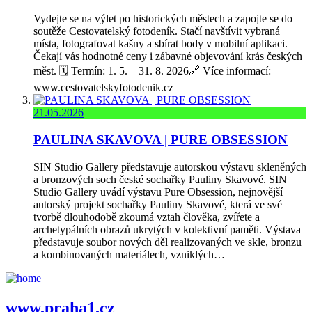
Vydejte se na výlet po historických městech a zapojte se do
soutěže Cestovatelský fotodeník. Stačí navštívit vybraná
místa, fotografovat kašny a sbírat body v mobilní aplikaci.
Čekají vás hodnotné ceny i zábavné objevování krás českých
měst. 🗓️ Termín: 1. 5. – 31. 8. 2026🔗 Více informací:
www.cestovatelskyfotodenik.cz
21.05.2026
PAULINA SKAVOVA | PURE OBSESSION
SIN Studio Gallery představuje autorskou výstavu skleněných
a bronzových soch české sochařky Pauliny Skavové. SIN
Studio Gallery uvádí výstavu Pure Obsession, nejnovější
autorský projekt sochařky Pauliny Skavové, která ve své
tvorbě dlouhodobě zkoumá vztah člověka, zvířete a
archetypálních obrazů ukrytých v kolektivní paměti. Výstava
představuje soubor nových děl realizovaných ve skle, bronzu
a kombinovaných materiálech, vzniklých…
www.praha1.cz