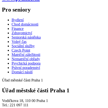
Pro seniory
Bydlení
Chod domácnosti
Finance
Zdravotnictví
Seniorská nástěnka
Volný čas
Sociální služby
Czech Point
Matriční záležitosti
Nematriční obřady
Psychická podpora
Právní poradenství
Domácí násilí
Úřad městské části Praha 1
Úřad městské části Praha 1
Vodičkova 18, 110 00 Praha 1
Tel.: 221 097 111