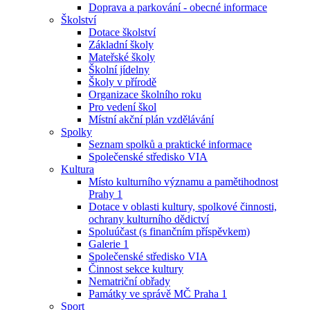
Doprava a parkování - obecné informace
Školství
Dotace školství
Základní školy
Mateřské školy
Školní jídelny
Školy v přírodě
Organizace školního roku
Pro vedení škol
Místní akční plán vzdělávání
Spolky
Seznam spolků a praktické informace
Společenské středisko VIA
Kultura
Místo kulturního významu a pamětihodnost
Prahy 1
Dotace v oblasti kultury, spolkové činnosti,
ochrany kulturního dědictví
Spoluúčast (s finančním příspěvkem)
Galerie 1
Společenské středisko VIA
Činnost sekce kultury
Nematriční obřady
Památky ve správě MČ Praha 1
Sport