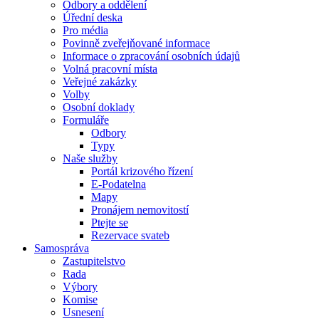
Odbory a oddělení
Úřední deska
Pro média
Povinně zveřejňované informace
Informace o zpracování osobních údajů
Volná pracovní místa
Veřejné zakázky
Volby
Osobní doklady
Formuláře
Odbory
Typy
Naše služby
Portál krizového řízení
E-Podatelna
Mapy
Pronájem nemovitostí
Ptejte se
Rezervace svateb
Samospráva
Zastupitelstvo
Rada
Výbory
Komise
Usnesení