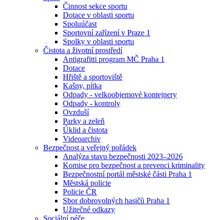
Činnost sekce sportu
Dotace v oblasti sportu
Spoluúčast
Sportovní zařízení v Praze 1
Spolky v oblasti sportu
Čistota a životní prostředí
Antigrafitti program MČ Praha 1
Dotace
Hřiště a sportoviště
Kašny, pítka
Odpady - velkoobjemové kontejnery
Odpady - kontroly
Ovzduší
Parky a zeleň
Úklid a čistota
Videoarchiv
Bezpečnost a veřejný pořádek
Analýza stavu bezpečnosti 2023–2026
Komise pro bezpečnost a prevenci kriminality
Bezpečnostní portál městské části Praha 1
Městská policie
Policie ČR
Sbor dobrovolných hasičů Praha 1
Užitečné odkazy
Sociální péče