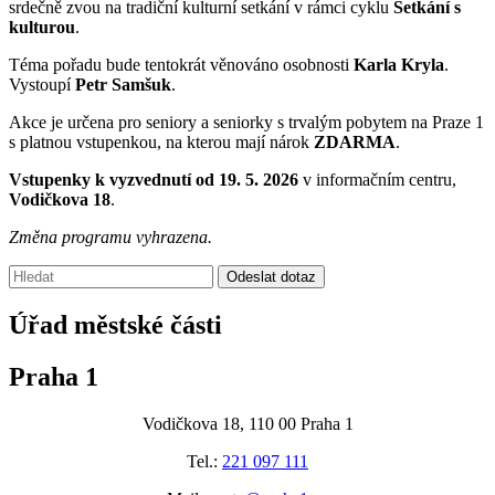
srdečně zvou na tradiční kulturní setkání v rámci cyklu
Setkání s
kulturou
.
Téma pořadu bude tentokrát věnováno osobnosti
Karla Kryla
.
Vystoupí
Petr Samšuk
.
Akce je určena pro seniory a seniorky s trvalým pobytem na Praze 1
s platnou vstupenkou, na kterou mají nárok
ZDARMA
.
Vstupenky k vyzvednutí od 19. 5. 2026
v informačním centru,
Vodičkova 18
.
Změna programu vyhrazena.
Vyhledávání:
Odeslat dotaz
Úřad městské části
Praha 1
Vodičkova 18, 110 00 Praha 1
Tel.:
221 097 111