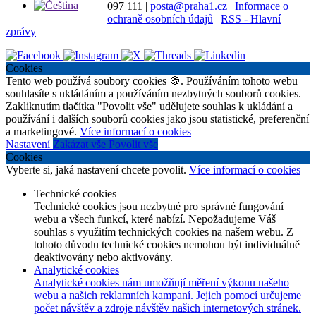
097 111
|
posta@praha1.cz
|
Informace o
ochraně osobních údajů
|
RSS - Hlavní
zprávy
Cookies
Tento web používá soubory cookies 🍪. Používáním tohoto webu
souhlasíte s ukládáním a používáním nezbytných souborů cookies.
Zakliknutím tlačítka "Povolit vše" udělujete souhlas k ukládání a
používání i dalších souborů cookies jako jsou statistické, preferenční
a marketingové.
Více informací o cookies
Nastavení
Zakázat vše
Povolit vše
Cookies
Vyberte si, jaká nastavení chcete povolit.
Více informací o cookies
Technické cookies
Technické cookies jsou nezbytné pro správné fungování
webu a všech funkcí, které nabízí. Nepožadujeme Váš
souhlas s využitím technických cookies na našem webu. Z
tohoto důvodu technické cookies nemohou být individuálně
deaktivovány nebo aktivovány.
Analytické cookies
Analytické cookies nám umožňují měření výkonu našeho
webu a našich reklamních kampaní. Jejich pomocí určujeme
počet návštěv a zdroje návštěv našich internetových stránek.