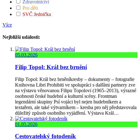
Zdravotnictví
Pro děti
SVČ Jednička
Více
Nejbližší události:
05.03.2026
Filip Topol: Král bez brnění
Filip Topol: Král bez brněníkresby – dokumenty – fotografie
Knihovna Libri Prohibiti ve spolupráci s dalšími partnery zve
na výstavu věnovanou Filipu Topolovi (1965–2013), výrazné
osobnosti české hudební a kulturní scény. Frontman
legendární skupiny Psí vojáci byl nejen hudebníkem a
textařem, ale také výtvarníkem – kresba pro něj představovala
důležitý způsob osobního vyjádření. Výstava Král…
01.05.2026
Cestovatelský fotodeník