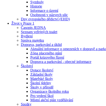
Symboly
Historie
Informace o území
Osobnosti v názvech ulic
Dny evropského dědictví (EHD)
Život v Praze 1
Časopis JEDNA
Seznam veřejných toalet
Bydlení
Správa majetku
Doprava, parkování a úklid
Aktuální informace o omezeních v dopravě a park
Zóna placeného stání
Portál krizového řízení
Doprava a parkování - obecné informace
Školství
Dotace školství
Základní školy
Mateřské školy
Školní jídelny
Školy v přírodě
Organizace školního roku
Pro vedení škol
Místní akční plán vzdělávání
Spolky