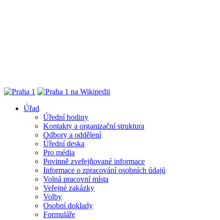
Úřad
Úřední hodiny
Kontakty a organizační struktura
Odbory a oddělení
Úřední deska
Pro média
Povinně zveřejňované informace
Informace o zpracování osobních údajů
Volná pracovní místa
Veřejné zakázky
Volby
Osobní doklady
Formuláře