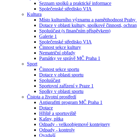
Seznam spolků a praktické informace
Společenské středisko VIA
Kultura
Místo kulturního významu a pamětihodnost Prahy
Dotace v oblasti kultury, spolkové činnosti, ochran
Spoluúčast (s finančním příspěvkem)
Galerie 1
Společenské středisko VIA
Činnost sekce kultury
Nematriční obřady
Památky ve správě MČ Praha 1
Sport
Činnost sekce sportu
Dotace v oblasti sportu
Spoluúčast
Sportovní zařízení v Praze 1
Spolky v oblasti sportu
Čistota a životní prostředí
Antigrafitti program MČ Praha 1
Dotace
Hřiště a sportoviště
Kašny, pítka
Odpady - velkoobjemové kontejnery
Odpady - kontroly
Ovzduší