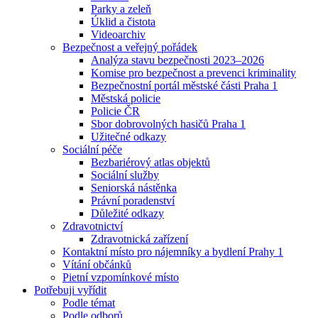
Parky a zeleň
Úklid a čistota
Videoarchiv
Bezpečnost a veřejný pořádek
Analýza stavu bezpečnosti 2023–2026
Komise pro bezpečnost a prevenci kriminality
Bezpečnostní portál městské části Praha 1
Městská policie
Policie ČR
Sbor dobrovolných hasičů Praha 1
Užitečné odkazy
Sociální péče
Bezbariérový atlas objektů
Sociální služby
Seniorská nástěnka
Právní poradenství
Důležité odkazy
Zdravotnictví
Zdravotnická zařízení
Kontaktní místo pro nájemníky a bydlení Prahy 1
Vítání občánků
Pietní vzpomínkové místo
Potřebuji vyřídit
Podle témat
Podle odborů