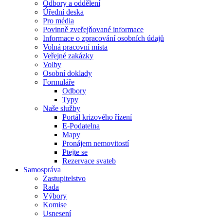
Odbory a oddělení
Úřední deska
Pro média
Povinně zveřejňované informace
Informace o zpracování osobních údajů
Volná pracovní místa
Veřejné zakázky
Volby
Osobní doklady
Formuláře
Odbory
Typy
Naše služby
Portál krizového řízení
E-Podatelna
Mapy
Pronájem nemovitostí
Ptejte se
Rezervace svateb
Samospráva
Zastupitelstvo
Rada
Výbory
Komise
Usnesení