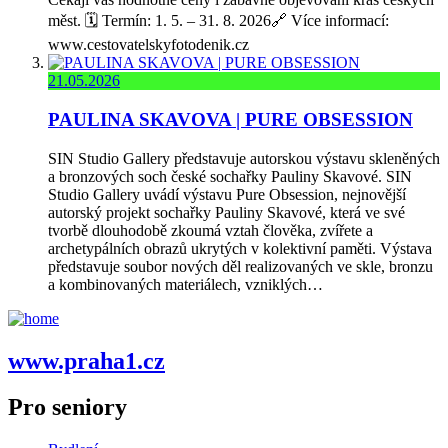
měst. 🗓️ Termín: 1. 5. – 31. 8. 2026🔗 Více informací:
www.cestovatelskyfotodenik.cz
21.05.2026
PAULINA SKAVOVA | PURE OBSESSION
SIN Studio Gallery představuje autorskou výstavu skleněných
a bronzových soch české sochařky Pauliny Skavové. SIN
Studio Gallery uvádí výstavu Pure Obsession, nejnovější
autorský projekt sochařky Pauliny Skavové, která ve své
tvorbě dlouhodobě zkoumá vztah člověka, zvířete a
archetypálních obrazů ukrytých v kolektivní paměti. Výstava
představuje soubor nových děl realizovaných ve skle, bronzu
a kombinovaných materiálech, vzniklých…
www.praha1.cz
Pro seniory