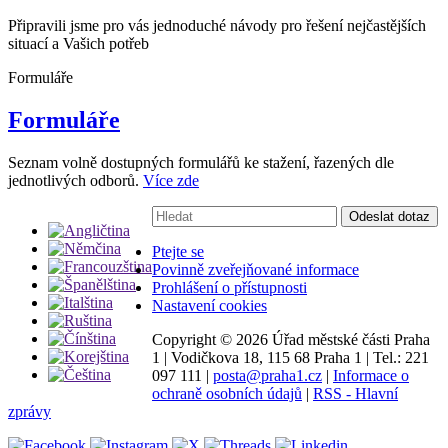
Připravili jsme pro vás jednoduché návody pro řešení nejčastějších
situací a Vašich potřeb
Formuláře
Formuláře
Seznam volně dostupných formulářů ke stažení, řazených dle
jednotlivých odborů.
Více zde
Vyhledávání:
Odeslat dotaz
Ptejte se
Povinně zveřejňované informace
Prohlášení o přístupnosti
Nastavení cookies
Copyright ©
2026 Úřad městské části Praha
1
|
Vodičkova 18, 115 68 Praha 1
|
Tel.: 221
097 111
|
posta@praha1.cz
|
Informace o
ochraně osobních údajů
|
RSS - Hlavní
zprávy