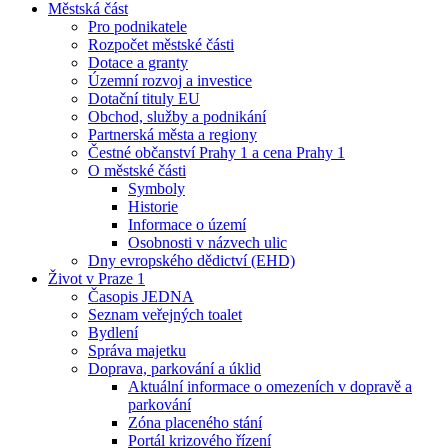
Městská část
Pro podnikatele
Rozpočet městské části
Dotace a granty
Územní rozvoj a investice
Dotační tituly EU
Obchod, služby a podnikání
Partnerská města a regiony
Čestné občanství Prahy 1 a cena Prahy 1
O městské části
Symboly
Historie
Informace o území
Osobnosti v názvech ulic
Dny evropského dědictví (EHD)
Život v Praze 1
Časopis JEDNA
Seznam veřejných toalet
Bydlení
Správa majetku
Doprava, parkování a úklid
Aktuální informace o omezeních v dopravě a
parkování
Zóna placeného stání
Portál krizového řízení