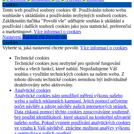
Cookies
Tento web používá soubory cookies 🍪. Používáním tohoto webu
souhlasíte s ukládáním a používáním nezbytných souborů cookies.
Zakliknutím tlačítka "Povolit vše" udělujete souhlas k ukládání a
používání i dalších souborů cookies jako jsou statistické, preferenční
a marketingové.
Více informací o cookies
Nastavení
Zakázat vše
Povolit vše
Cookies
Vyberte si, jaká nastavení chcete povolit.
Více informací o cookies
Technické cookies
Technické cookies jsou nezbytné pro správné fungování
webu a všech funkcí, které nabízí. Nepožadujeme Váš
souhlas s využitím technických cookies na našem webu. Z
tohoto důvodu technické cookies nemohou být individuálně
deaktivovány nebo aktivovány.
Analytické cookies
Analytické cookies nám umožňují měření výkonu našeho
webu a našich reklamních kampaní. Jejich pomocí určujeme
počet návštěv a zdroje návštěv našich internetových stránek.
Data získaná pomocí těchto cookies zpracováváme souhrnně,
bez použití identifikátorů, které ukazují na konkrétní uživatelé
našeho webu. Pokud vypnete používání analytických cookies
ve vztahu k Vaší návštěvě, ztrácíme možnost analýzy výkonu
a optimalizace našich opatření.