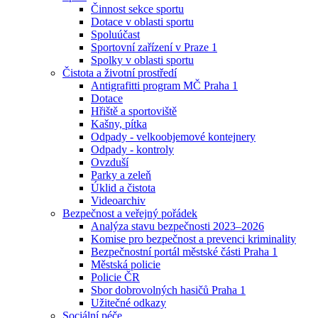
Činnost sekce sportu
Dotace v oblasti sportu
Spoluúčast
Sportovní zařízení v Praze 1
Spolky v oblasti sportu
Čistota a životní prostředí
Antigrafitti program MČ Praha 1
Dotace
Hřiště a sportoviště
Kašny, pítka
Odpady - velkoobjemové kontejnery
Odpady - kontroly
Ovzduší
Parky a zeleň
Úklid a čistota
Videoarchiv
Bezpečnost a veřejný pořádek
Analýza stavu bezpečnosti 2023–2026
Komise pro bezpečnost a prevenci kriminality
Bezpečnostní portál městské části Praha 1
Městská policie
Policie ČR
Sbor dobrovolných hasičů Praha 1
Užitečné odkazy
Sociální péče