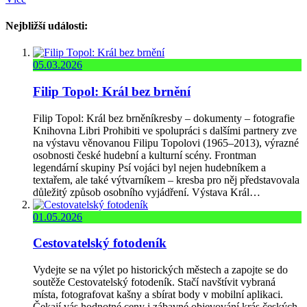
Nejbližší události:
05.03.2026
Filip Topol: Král bez brnění
Filip Topol: Král bez brněníkresby – dokumenty – fotografie
Knihovna Libri Prohibiti ve spolupráci s dalšími partnery zve
na výstavu věnovanou Filipu Topolovi (1965–2013), výrazné
osobnosti české hudební a kulturní scény. Frontman
legendární skupiny Psí vojáci byl nejen hudebníkem a
textařem, ale také výtvarníkem – kresba pro něj představovala
důležitý způsob osobního vyjádření. Výstava Král…
01.05.2026
Cestovatelský fotodeník
Vydejte se na výlet po historických městech a zapojte se do
soutěže Cestovatelský fotodeník. Stačí navštívit vybraná
místa, fotografovat kašny a sbírat body v mobilní aplikaci.
Čekají vás hodnotné ceny i zábavné objevování krás českých