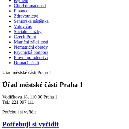
Bydlení
Chod domácnosti
Finance
Zdravotnictví
Seniorská nástěnka
Volný čas
Sociální služby
Czech Point
Matriční záležitosti
Nematriční obřady
Psychická podpora
Právní poradenství
Domácí násilí
Úřad městské části Praha 1
Úřad městské části Praha 1
Vodičkova 18, 110 00 Praha 1
Tel.: 221 097 111
Potřebuji si vyřídit
Potřebuji si vyřídit