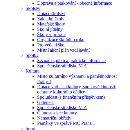
Doprava a parkování - obecné informace
Školství
Dotace školství
Základní školy
Mateřské školy
Školní jídelny
Školy v přírodě
Organizace školního roku
Pro vedení škol
Místní akční plán vzdělávání
Spolky
Seznam spolků a praktické informace
Společenské středisko VIA
Kultura
Místo kulturního významu a pamětihodnost
Prahy 1
Dotace v oblasti kultury, spolkové činnosti,
ochrany kulturního dědictví
Spoluúčast (s finančním příspěvkem)
Galerie 1
Společenské středisko VIA
Činnost sekce kultury
Nematriční obřady
Památky ve správě MČ Praha 1
Sport