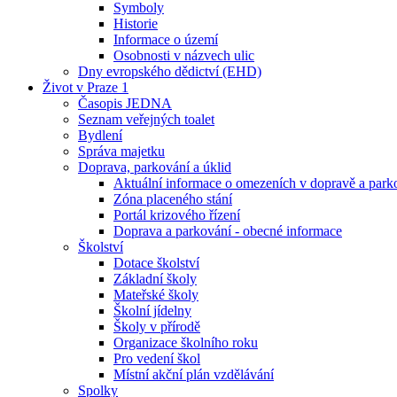
Symboly
Historie
Informace o území
Osobnosti v názvech ulic
Dny evropského dědictví (EHD)
Život v Praze 1
Časopis JEDNA
Seznam veřejných toalet
Bydlení
Správa majetku
Doprava, parkování a úklid
Aktuální informace o omezeních v dopravě a park
Zóna placeného stání
Portál krizového řízení
Doprava a parkování - obecné informace
Školství
Dotace školství
Základní školy
Mateřské školy
Školní jídelny
Školy v přírodě
Organizace školního roku
Pro vedení škol
Místní akční plán vzdělávání
Spolky