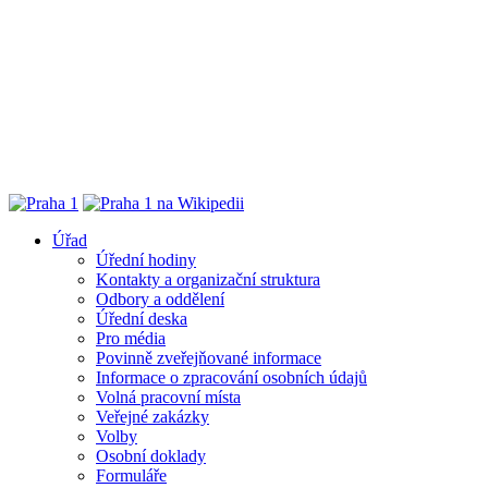
Úřad
Úřední hodiny
Kontakty a organizační struktura
Odbory a oddělení
Úřední deska
Pro média
Povinně zveřejňované informace
Informace o zpracování osobních údajů
Volná pracovní místa
Veřejné zakázky
Volby
Osobní doklady
Formuláře