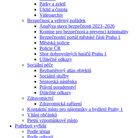
Parky a zeleň
Úklid a čistota
Videoarchiv
Bezpečnost a veřejný pořádek
Analýza stavu bezpečnosti 2023–2026
Komise pro bezpečnost a prevenci kriminality
Bezpečnostní portál městské části Praha 1
Městská policie
Policie ČR
Sbor dobrovolných hasičů Praha 1
Užitečné odkazy
Sociální péče
Bezbariérový atlas objektů
Sociální služby
Seniorská nástěnka
Právní poradenství
Důležité odkazy
Zdravotnictví
Zdravotnická zařízení
Kontaktní místo pro nájemníky a bydlení Prahy 1
Vítání občánků
Pietní vzpomínkové místo
Potřebuji vyřídit
Podle témat
Podle odborů