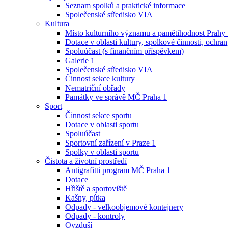
Seznam spolků a praktické informace
Společenské středisko VIA
Kultura
Místo kulturního významu a pamětihodnost Prahy
Dotace v oblasti kultury, spolkové činnosti, ochran
Spoluúčast (s finančním příspěvkem)
Galerie 1
Společenské středisko VIA
Činnost sekce kultury
Nematriční obřady
Památky ve správě MČ Praha 1
Sport
Činnost sekce sportu
Dotace v oblasti sportu
Spoluúčast
Sportovní zařízení v Praze 1
Spolky v oblasti sportu
Čistota a životní prostředí
Antigrafitti program MČ Praha 1
Dotace
Hřiště a sportoviště
Kašny, pítka
Odpady - velkoobjemové kontejnery
Odpady - kontroly
Ovzduší