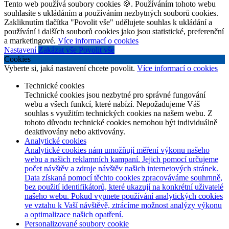
Tento web používá soubory cookies 🍪. Používáním tohoto webu
souhlasíte s ukládáním a používáním nezbytných souborů cookies.
Zakliknutím tlačítka "Povolit vše" udělujete souhlas k ukládání a
používání i dalších souborů cookies jako jsou statistické, preferenční
a marketingové.
Více informací o cookies
Nastavení
Zakázat vše
Povolit vše
Cookies
Vyberte si, jaká nastavení chcete povolit.
Více informací o cookies
Technické cookies
Technické cookies jsou nezbytné pro správné fungování
webu a všech funkcí, které nabízí. Nepožadujeme Váš
souhlas s využitím technických cookies na našem webu. Z
tohoto důvodu technické cookies nemohou být individuálně
deaktivovány nebo aktivovány.
Analytické cookies
Analytické cookies nám umožňují měření výkonu našeho
webu a našich reklamních kampaní. Jejich pomocí určujeme
počet návštěv a zdroje návštěv našich internetových stránek.
Data získaná pomocí těchto cookies zpracováváme souhrnně,
bez použití identifikátorů, které ukazují na konkrétní uživatelé
našeho webu. Pokud vypnete používání analytických cookies
ve vztahu k Vaší návštěvě, ztrácíme možnost analýzy výkonu
a optimalizace našich opatření.
Personalizované soubory cookie