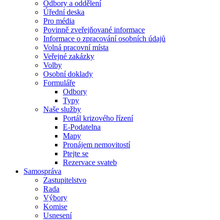
Odbory a oddělení
Úřední deska
Pro média
Povinně zveřejňované informace
Informace o zpracování osobních údajů
Volná pracovní místa
Veřejné zakázky
Volby
Osobní doklady
Formuláře
Odbory
Typy
Naše služby
Portál krizového řízení
E-Podatelna
Mapy
Pronájem nemovitostí
Ptejte se
Rezervace svateb
Samospráva
Zastupitelstvo
Rada
Výbory
Komise
Usnesení