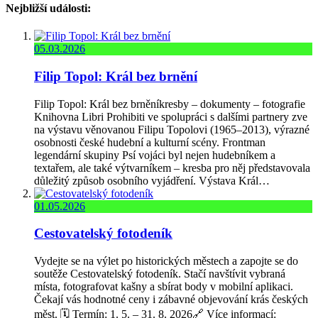
Nejbližší události:
05.03.2026
Filip Topol: Král bez brnění
Filip Topol: Král bez brněníkresby – dokumenty – fotografie
Knihovna Libri Prohibiti ve spolupráci s dalšími partnery zve
na výstavu věnovanou Filipu Topolovi (1965–2013), výrazné
osobnosti české hudební a kulturní scény. Frontman
legendární skupiny Psí vojáci byl nejen hudebníkem a
textařem, ale také výtvarníkem – kresba pro něj představovala
důležitý způsob osobního vyjádření. Výstava Král…
01.05.2026
Cestovatelský fotodeník
Vydejte se na výlet po historických městech a zapojte se do
soutěže Cestovatelský fotodeník. Stačí navštívit vybraná
místa, fotografovat kašny a sbírat body v mobilní aplikaci.
Čekají vás hodnotné ceny i zábavné objevování krás českých
měst. 🗓️ Termín: 1. 5. – 31. 8. 2026🔗 Více informací: