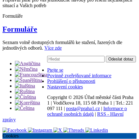
situací a Vašich potřeb
Formuláře
Formuláře
Seznam volně dostupných formulářů ke stažení, řazených dle
jednotlivých odborů.
Více zde
Vyhledávání:
Odeslat dotaz
Ptejte se
Povinně zveřejňované informace
Prohlášení o přístupnosti
Nastavení cookies
Copyright ©
2026 Úřad městské části Praha
1
|
Vodičkova 18, 115 68 Praha 1
|
Tel.: 221
097 111
|
posta@praha1.cz
|
Informace o
ochraně osobních údajů
|
RSS - Hlavní
zprávy
Cookies