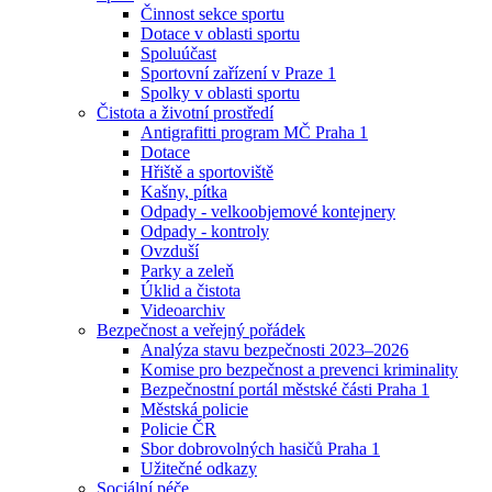
Činnost sekce sportu
Dotace v oblasti sportu
Spoluúčast
Sportovní zařízení v Praze 1
Spolky v oblasti sportu
Čistota a životní prostředí
Antigrafitti program MČ Praha 1
Dotace
Hřiště a sportoviště
Kašny, pítka
Odpady - velkoobjemové kontejnery
Odpady - kontroly
Ovzduší
Parky a zeleň
Úklid a čistota
Videoarchiv
Bezpečnost a veřejný pořádek
Analýza stavu bezpečnosti 2023–2026
Komise pro bezpečnost a prevenci kriminality
Bezpečnostní portál městské části Praha 1
Městská policie
Policie ČR
Sbor dobrovolných hasičů Praha 1
Užitečné odkazy
Sociální péče