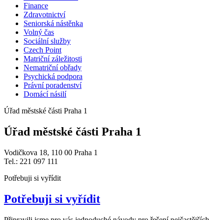
Finance
Zdravotnictví
Seniorská nástěnka
Volný čas
Sociální služby
Czech Point
Matriční záležitosti
Nematriční obřady
Psychická podpora
Právní poradenství
Domácí násilí
Úřad městské části Praha 1
Úřad městské části Praha 1
Vodičkova 18, 110 00 Praha 1
Tel.: 221 097 111
Potřebuji si vyřídit
Potřebuji si vyřídit
Připravili jsme pro vás jednoduché návody pro řešení nejčastějších