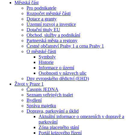
Městská část
Pro podnikatele
Rozpočet městské části
Dotace a granty
Územní rozvoj a investice
Dotační tituly EU
Obchod, služby a podnikání
Partnerská města a regiony
Čestné občanství Prahy 1 a cena Prahy 1
O městské části
Symboly
Historie
Informace o území
Osobnosti v názvech ulic
Dny evropského dědictví (EHD)
Život v Praze 1
Časopis JEDNA
Seznam veřejných toalet
Bydlení
Správa majetku
Doprava, parkování a úklid
Aktuální informace o omezeních v dopravě a
parkování
Zóna placeného stání
Portál krizového řízení