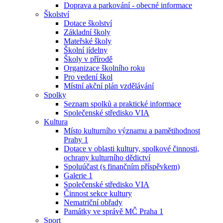
Doprava a parkování - obecné informace
Školství
Dotace školství
Základní školy
Mateřské školy
Školní jídelny
Školy v přírodě
Organizace školního roku
Pro vedení škol
Místní akční plán vzdělávání
Spolky
Seznam spolků a praktické informace
Společenské středisko VIA
Kultura
Místo kulturního významu a pamětihodnost
Prahy 1
Dotace v oblasti kultury, spolkové činnosti,
ochrany kulturního dědictví
Spoluúčast (s finančním příspěvkem)
Galerie 1
Společenské středisko VIA
Činnost sekce kultury
Nematriční obřady
Památky ve správě MČ Praha 1
Sport