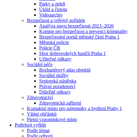
Parky a zeleň
Úklid a čistota
Videoarchiv
Bezpečnost a veřejný pořádek
Analýza stavu bezpečnosti 2023–2026
Komise pro bezpečnost a prevenci kriminality
Bezpečnostní portál městské části Praha 1
Městská policie
Policie ČR
Sbor dobrovolných hasičů Praha 1
Užitečné odkazy
Sociální péče
Bezbariérový atlas objektů
Sociální služby
Seniorská nástěnka
Právní poradenství
Důležité odkazy
Zdravotnictví
Zdravotnická zařízení
Kontaktní místo pro nájemníky a bydlení Prahy 1
Vítání občánků
Pietní vzpomínkové místo
Potřebuji vyřídit
Podle témat
Podle odborů