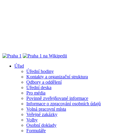
Úřad
Úřední hodiny
Kontakty a organizační struktura
Odbory a oddělení
Úřední deska
Pro média
Povinně zveřejňované informace
Informace o zpracování osobních údajů
Volná pracovní místa
Veřejné zakázky
Volby
Osobní doklady
Formuláře