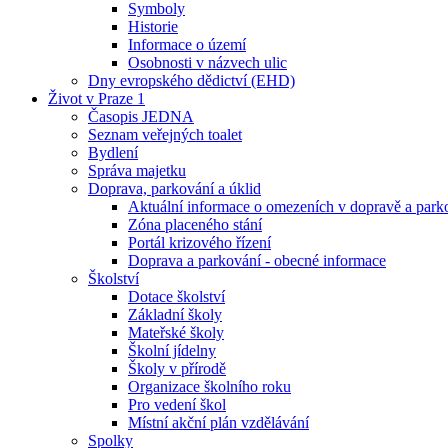
Symboly
Historie
Informace o území
Osobnosti v názvech ulic
Dny evropského dědictví (EHD)
Život v Praze 1
Časopis JEDNA
Seznam veřejných toalet
Bydlení
Správa majetku
Doprava, parkování a úklid
Aktuální informace o omezeních v dopravě a park
Zóna placeného stání
Portál krizového řízení
Doprava a parkování - obecné informace
Školství
Dotace školství
Základní školy
Mateřské školy
Školní jídelny
Školy v přírodě
Organizace školního roku
Pro vedení škol
Místní akční plán vzdělávání
Spolky