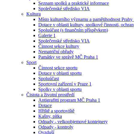
Seznam spolků a praktické informace
Společenské středisko VIA
Kultura
Místo kulturního významu a pamětihodnost Prahy
Dotace v oblasti kultury, spolkové činnosti, ochran
Spoluúčast (s finančním příspěvkem)
Galerie 1
Společenské středisko VIA
Činnost sekce kultury
Nematriční obřady
Památky ve správě MČ Praha 1
Sport
Činnost sekce sportu
Dotace v oblasti sportu
Spoluúčast
Sportovní zařízení v Praze 1
Spolky v oblasti sportu
Čistota a životní prostředí
Antigrafitti program MČ Praha 1
Dotace
Hřiště a sportoviště
Kašny, pítka
Odpady - velkoobjemové kontejnery
Odpady - kontroly
Ovzduší