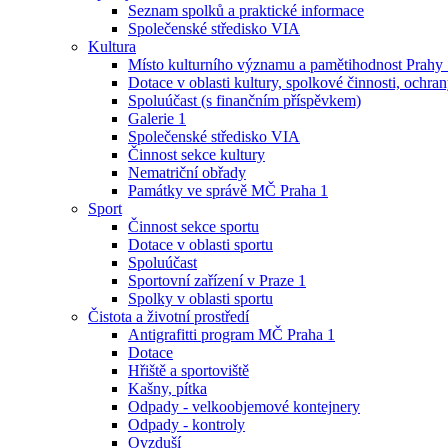
Seznam spolků a praktické informace
Společenské středisko VIA
Kultura
Místo kulturního významu a pamětihodnost Prahy
Dotace v oblasti kultury, spolkové činnosti, ochran
Spoluúčast (s finančním příspěvkem)
Galerie 1
Společenské středisko VIA
Činnost sekce kultury
Nematriční obřady
Památky ve správě MČ Praha 1
Sport
Činnost sekce sportu
Dotace v oblasti sportu
Spoluúčast
Sportovní zařízení v Praze 1
Spolky v oblasti sportu
Čistota a životní prostředí
Antigrafitti program MČ Praha 1
Dotace
Hřiště a sportoviště
Kašny, pítka
Odpady - velkoobjemové kontejnery
Odpady - kontroly
Ovzduší