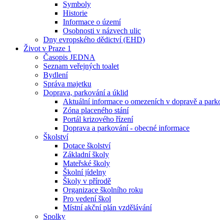
Symboly
Historie
Informace o území
Osobnosti v názvech ulic
Dny evropského dědictví (EHD)
Život v Praze 1
Časopis JEDNA
Seznam veřejných toalet
Bydlení
Správa majetku
Doprava, parkování a úklid
Aktuální informace o omezeních v dopravě a park
Zóna placeného stání
Portál krizového řízení
Doprava a parkování - obecné informace
Školství
Dotace školství
Základní školy
Mateřské školy
Školní jídelny
Školy v přírodě
Organizace školního roku
Pro vedení škol
Místní akční plán vzdělávání
Spolky