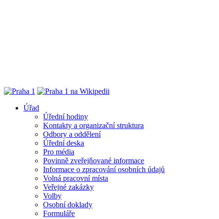
Úřad
Úřední hodiny
Kontakty a organizační struktura
Odbory a oddělení
Úřední deska
Pro média
Povinně zveřejňované informace
Informace o zpracování osobních údajů
Volná pracovní místa
Veřejné zakázky
Volby
Osobní doklady
Formuláře