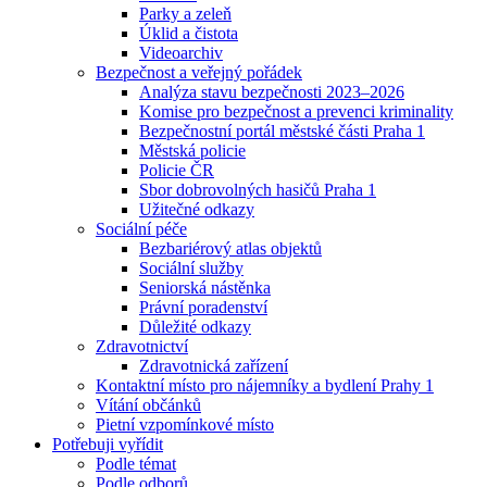
Parky a zeleň
Úklid a čistota
Videoarchiv
Bezpečnost a veřejný pořádek
Analýza stavu bezpečnosti 2023–2026
Komise pro bezpečnost a prevenci kriminality
Bezpečnostní portál městské části Praha 1
Městská policie
Policie ČR
Sbor dobrovolných hasičů Praha 1
Užitečné odkazy
Sociální péče
Bezbariérový atlas objektů
Sociální služby
Seniorská nástěnka
Právní poradenství
Důležité odkazy
Zdravotnictví
Zdravotnická zařízení
Kontaktní místo pro nájemníky a bydlení Prahy 1
Vítání občánků
Pietní vzpomínkové místo
Potřebuji vyřídit
Podle témat
Podle odborů