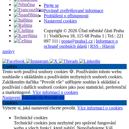
Ptejte se
Povinně zveřejňované informace
Prohlášení o přístupnosti
Nastavení cookies
Copyright ©
2026 Úřad městské části Praha
1
|
Vodičkova 18, 115 68 Praha 1
|
Tel.: 221
097 111
|
posta@praha1.cz
|
Informace o
ochraně osobních údajů
|
RSS - Hlavní
zprávy
Cookies
Tento web používá soubory cookies 🍪. Používáním tohoto webu
souhlasíte s ukládáním a používáním nezbytných souborů cookies.
Zakliknutím tlačítka "Povolit vše" udělujete souhlas k ukládání a
používání i dalších souborů cookies jako jsou statistické, preferenční
a marketingové.
Více informací o cookies
Nastavení
Zakázat vše
Povolit vše
Cookies
Vyberte si, jaká nastavení chcete povolit.
Více informací o cookies
Technické cookies
Technické cookies jsou nezbytné pro správné fungování
webu a všech funkcí, které nabízí. Nepožadujeme Váš