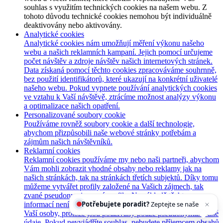
souhlas s využitím technických cookies na našem webu. Z
tohoto důvodu technické cookies nemohou být individuálně
deaktivovány nebo aktivovány.
Analytické cookies
Analytické cookies nám umožňují měření výkonu našeho
webu a našich reklamních kampaní. Jejich pomocí určujeme
počet návštěv a zdroje návštěv našich internetových stránek.
Data získaná pomocí těchto cookies zpracováváme souhrnně,
bez použití identifikátorů, které ukazují na konkrétní uživatelé
našeho webu. Pokud vypnete používání analytických cookies
ve vztahu k Vaší návštěvě, ztrácíme možnost analýzy výkonu
a optimalizace našich opatření.
Personalizované soubory cookie
Používáme rovněž soubory cookie a další technologie,
abychom přizpůsobili naše webové stránky potřebám a
zájmům našich návštěvníků.
Reklamní cookies
Reklamní cookies používáme my nebo naši partneři, abychom
Vám mohli zobrazit vhodné obsahy nebo reklamy jak na
našich stránkách, tak na stránkách třetích subjektů. Díky tomu
můžeme vytvářet profily založené na Vašich zájmech, tak
zvané pseudonymizované profily. Na základě těchto
Potřebujete poradit?
Zeptejte se našeho asistenta
Che
informací není zpravidla možná bezprostřední identifikace
Vaší osoby, protože jsou používány pouze pseudonymizované
údaje. Pokud nevyjádříte souhlas, nebudete příjemcem obsahů