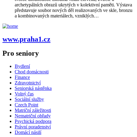
archetypálních obrazů ukrytých v kolektivní paměti. Výstava
představuje soubor nových děl realizovaných ve skle, bronzu
a kombinovaných materiálech, vzniklých…
www.praha1.cz
Pro seniory
Bydlení
Chod domácnosti
Finance
Zdravotnictví
Seniorská nástěnka
Volný čas
Sociální služby
Czech Point
Matriční záležitosti
Nematriční obřady
Psychická podpora
Právní poradenství
Domácí násilí