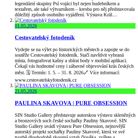
legendární skupiny Psí vojáci byl nejen hudebníkem a
textařem, ale také výtvarníkem – kresba pro něj představovala
důležitý způsob osobního vyjádření. Výstava Král…
01.05.2026
Cestovatelský fotodeník
Vydejte se na výlet po historických městech a zapojte se do
soutěže Cestovatelský fotodeník. Stačí navštívit vybraná
místa, fotografovat kašny a sbírat body v mobilní aplikaci.
Čekají vás hodnotné ceny i zábavné objevování krás českých
měst. 🗓️ Termín: 1. 5. – 31. 8. 2026🔗 Více informací:
www.cestovatelskyfotodenik.cz
21.05.2026
PAULINA SKAVOVA | PURE OBSESSION
SIN Studio Gallery představuje autorskou výstavu skleněných
a bronzových soch české sochařky Pauliny Skavové. SIN
Studio Gallery uvádí výstavu Pure Obsession, nejnovější
autorský projekt sochařky Pauliny Skavové, která ve své
tvorbě dlouhodobě zkoumá vztah člověka, zvířete a