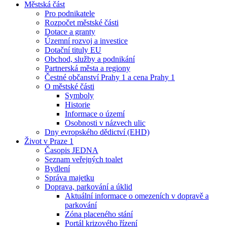
Městská část
Pro podnikatele
Rozpočet městské části
Dotace a granty
Územní rozvoj a investice
Dotační tituly EU
Obchod, služby a podnikání
Partnerská města a regiony
Čestné občanství Prahy 1 a cena Prahy 1
O městské části
Symboly
Historie
Informace o území
Osobnosti v názvech ulic
Dny evropského dědictví (EHD)
Život v Praze 1
Časopis JEDNA
Seznam veřejných toalet
Bydlení
Správa majetku
Doprava, parkování a úklid
Aktuální informace o omezeních v dopravě a
parkování
Zóna placeného stání
Portál krizového řízení