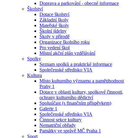
Doprava a parkování - obecné informace
Školství
Dotace školství
Základní školy
Mateřské školy
Školní jídelny
Školy v přírodě
Organizace školního roku
Pro vedení škol
Místní akční plán vzdělávání
Spolky
Seznam spolků a praktické informace
Společenské středisko VIA
Kultura
Místo kulturního významu a pamětihodnost
Prahy 1
Dotace v oblasti kultury, spolkové činnosti,
ochrany kulturního dědictví
Spoluúčast (s finančním příspěvkem)
Galerie 1
Společenské středisko VIA
Činnost sekce kultury
Nematriční obřady
Památky ve správě MČ Praha 1
Sport