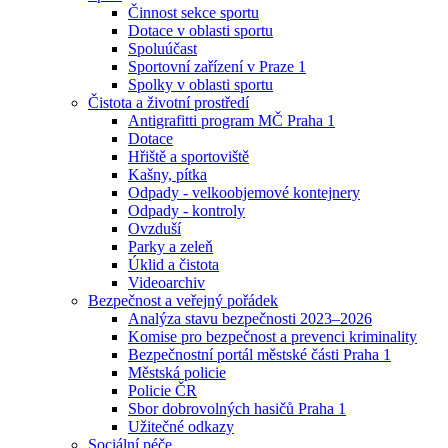
Činnost sekce sportu
Dotace v oblasti sportu
Spoluúčast
Sportovní zařízení v Praze 1
Spolky v oblasti sportu
Čistota a životní prostředí
Antigrafitti program MČ Praha 1
Dotace
Hřiště a sportoviště
Kašny, pítka
Odpady - velkoobjemové kontejnery
Odpady - kontroly
Ovzduší
Parky a zeleň
Úklid a čistota
Videoarchiv
Bezpečnost a veřejný pořádek
Analýza stavu bezpečnosti 2023–2026
Komise pro bezpečnost a prevenci kriminality
Bezpečnostní portál městské části Praha 1
Městská policie
Policie ČR
Sbor dobrovolných hasičů Praha 1
Užitečné odkazy
Sociální péče