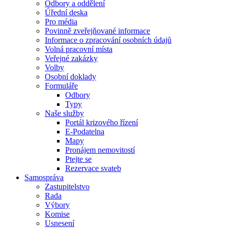
Odbory a oddělení
Úřední deska
Pro média
Povinně zveřejňované informace
Informace o zpracování osobních údajů
Volná pracovní místa
Veřejné zakázky
Volby
Osobní doklady
Formuláře
Odbory
Typy
Naše služby
Portál krizového řízení
E-Podatelna
Mapy
Pronájem nemovitostí
Ptejte se
Rezervace svateb
Samospráva
Zastupitelstvo
Rada
Výbory
Komise
Usnesení