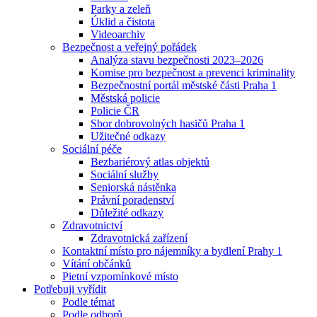
Parky a zeleň
Úklid a čistota
Videoarchiv
Bezpečnost a veřejný pořádek
Analýza stavu bezpečnosti 2023–2026
Komise pro bezpečnost a prevenci kriminality
Bezpečnostní portál městské části Praha 1
Městská policie
Policie ČR
Sbor dobrovolných hasičů Praha 1
Užitečné odkazy
Sociální péče
Bezbariérový atlas objektů
Sociální služby
Seniorská nástěnka
Právní poradenství
Důležité odkazy
Zdravotnictví
Zdravotnická zařízení
Kontaktní místo pro nájemníky a bydlení Prahy 1
Vítání občánků
Pietní vzpomínkové místo
Potřebuji vyřídit
Podle témat
Podle odborů