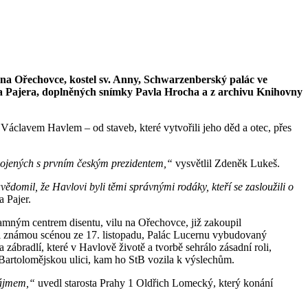
na Ořechovce, kostel sv. Anny, Schwarzenberský palác ve
lana Pajera, doplněných snímky Pavla Hrocha a z archivu Knihovny
Václavem Havlem – od staveb, které vytvořili jeho děd a otec, přes
 spojených s prvním českým prezidentem,“
vysvětlil Zdeněk Lukeš.
ědomil, že Havlovi byli těmi správnými rodáky, kteří se zasloužili o
a Pajer.
namným centrem disentu, vilu na Ořechovce, již zakoupil
i i známou scénou ze 17. listopadu, Palác Lucernu vybudovaný
ábradlí, které v Havlově životě a tvorbě sehrálo zásadní roli,
Bartolomějskou ulici, kam ho StB vozila k výslechům.
zájmem,“
uvedl starosta Prahy 1 Oldřich Lomecký, který konání