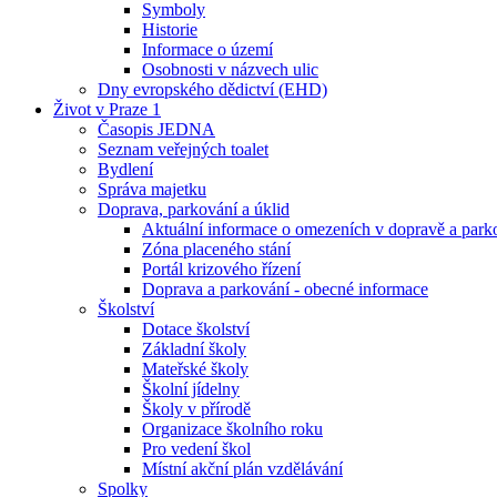
Symboly
Historie
Informace o území
Osobnosti v názvech ulic
Dny evropského dědictví (EHD)
Život v Praze 1
Časopis JEDNA
Seznam veřejných toalet
Bydlení
Správa majetku
Doprava, parkování a úklid
Aktuální informace o omezeních v dopravě a park
Zóna placeného stání
Portál krizového řízení
Doprava a parkování - obecné informace
Školství
Dotace školství
Základní školy
Mateřské školy
Školní jídelny
Školy v přírodě
Organizace školního roku
Pro vedení škol
Místní akční plán vzdělávání
Spolky