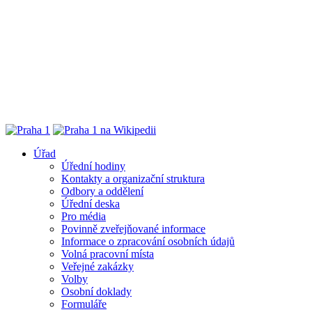
Úřad
Úřední hodiny
Kontakty a organizační struktura
Odbory a oddělení
Úřední deska
Pro média
Povinně zveřejňované informace
Informace o zpracování osobních údajů
Volná pracovní místa
Veřejné zakázky
Volby
Osobní doklady
Formuláře