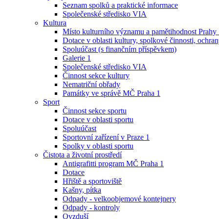
Seznam spolků a praktické informace
Společenské středisko VIA
Kultura
Místo kulturního významu a pamětihodnost Prahy
Dotace v oblasti kultury, spolkové činnosti, ochran
Spoluúčast (s finančním příspěvkem)
Galerie 1
Společenské středisko VIA
Činnost sekce kultury
Nematriční obřady
Památky ve správě MČ Praha 1
Sport
Činnost sekce sportu
Dotace v oblasti sportu
Spoluúčast
Sportovní zařízení v Praze 1
Spolky v oblasti sportu
Čistota a životní prostředí
Antigrafitti program MČ Praha 1
Dotace
Hřiště a sportoviště
Kašny, pítka
Odpady - velkoobjemové kontejnery
Odpady - kontroly
Ovzduší