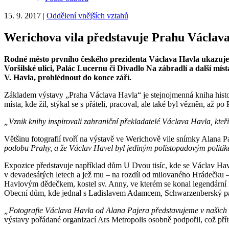
15. 9. 2017
|
Oddělení vnějších vztahů
Werichova vila představuje Prahu Václav
Rodné město prvního českého prezidenta Václava Havla ukazuje n
Voršilské ulici, Palác Lucernu či Divadlo Na zábradlí a další m
V. Havla, prohlédnout do konce září.
Základem výstavy „Praha Václava Havla“ je stejnojmenná kniha histor
místa, kde žil, stýkal se s přáteli, pracoval, ale také byl vězněn, až po
„Vznik knihy inspirovali zahraniční překladatelé Václava Havla, kteří
Většinu fotografií tvoří na výstavě ve Werichově vile snímky Alana P
podobu Prahy, a že Václav Havel byl jediným polistopadovým politike
Expozice představuje například dům U Dvou tisíc, kde se Václav Havel
v devadesátých letech a jež mu – na rozdíl od milovaného Hrádečku –
Havlovým dědečkem, kostel sv. Anny, ve kterém se konal legendární ko
Obecní dům, kde jednal s Ladislavem Adamcem, Schwarzenberský palác
„Fotografie Václava Havla od Alana Pajera představujeme v našich 
výstavy pořádané organizací Ars Metropolis osobně podpořil, což přít