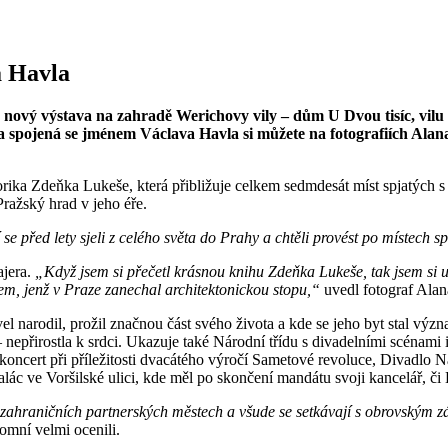
a Havla
ový výstava na zahradě Werichovy vily – dům U Dvou tisíc, vilu 
ísta spojená se jménem Václava Havla si můžete na fotografiích A
ika Zdeňka Lukeše, která přibližuje celkem sedmdesát míst spjatých s 
 Pražský hrad v jeho éře.
 se před lety sjeli z celého světa do Prahy a chtěli provést po místech
ajera.
„Když jsem si přečetl krásnou knihu Zdeňka Lukeše, tak jsem si uv
m, jenž v Praze zanechal architektonickou stopu,“
uvedl fotograf Alan
 narodil, prožil značnou část svého života a kde se jeho byt stal výz
 nepřirostla k srdci. Ukazuje také Národní třídu s divadelními scénam
ncert při příležitosti dvacátého výročí Sametové revoluce, Divadlo Na z
 ve Voršilské ulici, kde měl po skončení mandátu svoji kancelář, či 
zahraničních partnerských městech a všude se setkávají s obrovským 
omní velmi ocenili.