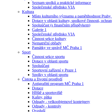
Seznam spolků a praktické informace
Společenské středisko VIA
Kultura
Místo kulturního významu a pamětihodnost Prahy
Dotace v oblasti kultury, spolkové činnosti, ochran
Spoluúčast (s finančním příspěvkem)
Galerie 1
Společenské středisko VIA
Činnost sekce kultury
Nematriční obřady
Památky ve správě MČ Praha 1
Sport
Činnost sekce sportu
Dotace v oblasti sportu
Spoluúčast
Sportovní zařízení v Praze 1
Spolky v oblasti sportu
Čistota a životní prostředí
Antigrafitti program MČ Praha 1
Dotace
Hřiště a sportoviště
Kašny, pítka
Odpady - velkoobjemové kontejnery
Odpady - kontroly
Ovzduší