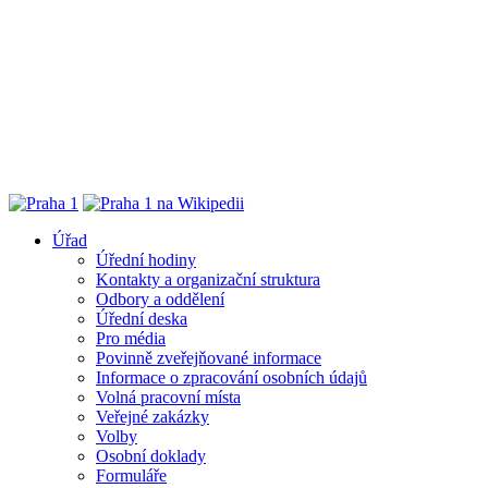
Úřad
Úřední hodiny
Kontakty a organizační struktura
Odbory a oddělení
Úřední deska
Pro média
Povinně zveřejňované informace
Informace o zpracování osobních údajů
Volná pracovní místa
Veřejné zakázky
Volby
Osobní doklady
Formuláře