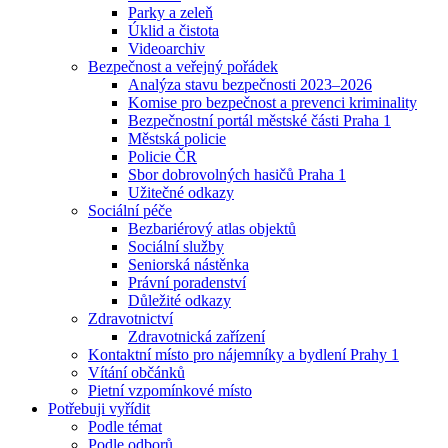
Parky a zeleň
Úklid a čistota
Videoarchiv
Bezpečnost a veřejný pořádek
Analýza stavu bezpečnosti 2023–2026
Komise pro bezpečnost a prevenci kriminality
Bezpečnostní portál městské části Praha 1
Městská policie
Policie ČR
Sbor dobrovolných hasičů Praha 1
Užitečné odkazy
Sociální péče
Bezbariérový atlas objektů
Sociální služby
Seniorská nástěnka
Právní poradenství
Důležité odkazy
Zdravotnictví
Zdravotnická zařízení
Kontaktní místo pro nájemníky a bydlení Prahy 1
Vítání občánků
Pietní vzpomínkové místo
Potřebuji vyřídit
Podle témat
Podle odborů