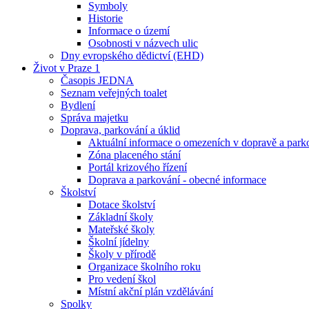
Symboly
Historie
Informace o území
Osobnosti v názvech ulic
Dny evropského dědictví (EHD)
Život v Praze 1
Časopis JEDNA
Seznam veřejných toalet
Bydlení
Správa majetku
Doprava, parkování a úklid
Aktuální informace o omezeních v dopravě a park
Zóna placeného stání
Portál krizového řízení
Doprava a parkování - obecné informace
Školství
Dotace školství
Základní školy
Mateřské školy
Školní jídelny
Školy v přírodě
Organizace školního roku
Pro vedení škol
Místní akční plán vzdělávání
Spolky