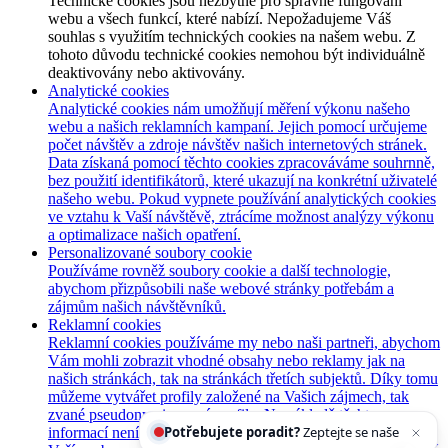
Technické cookies jsou nezbytné pro správné fungování
webu a všech funkcí, které nabízí. Nepožadujeme Váš
souhlas s využitím technických cookies na našem webu. Z
tohoto důvodu technické cookies nemohou být individuálně
deaktivovány nebo aktivovány.
Analytické cookies
Analytické cookies nám umožňují měření výkonu našeho
webu a našich reklamních kampaní. Jejich pomocí určujeme
počet návštěv a zdroje návštěv našich internetových stránek.
Data získaná pomocí těchto cookies zpracováváme souhrnně,
bez použití identifikátorů, které ukazují na konkrétní uživatelé
našeho webu. Pokud vypnete používání analytických cookies
ve vztahu k Vaší návštěvě, ztrácíme možnost analýzy výkonu
a optimalizace našich opatření.
Personalizované soubory cookie
Používáme rovněž soubory cookie a další technologie,
abychom přizpůsobili naše webové stránky potřebám a
zájmům našich návštěvníků.
Reklamní cookies
Reklamní cookies používáme my nebo naši partneři, abychom
Vám mohli zobrazit vhodné obsahy nebo reklamy jak na
našich stránkách, tak na stránkách třetích subjektů. Díky tomu
můžeme vytvářet profily založené na Vašich zájmech, tak
zvané pseudonymizované profily. Na základě těchto
Potřebujete poradit?
Zeptejte se našeho asistenta
Chet
informací není zpravidla možná bezprostřední identifikace