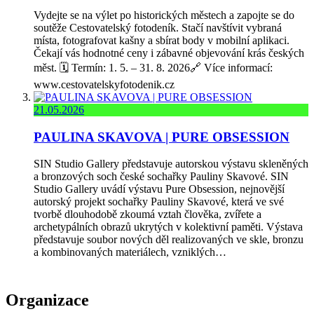
Vydejte se na výlet po historických městech a zapojte se do
soutěže Cestovatelský fotodeník. Stačí navštívit vybraná
místa, fotografovat kašny a sbírat body v mobilní aplikaci.
Čekají vás hodnotné ceny i zábavné objevování krás českých
měst. 🗓️ Termín: 1. 5. – 31. 8. 2026🔗 Více informací:
www.cestovatelskyfotodenik.cz
21.05.2026
PAULINA SKAVOVA | PURE OBSESSION
SIN Studio Gallery představuje autorskou výstavu skleněných
a bronzových soch české sochařky Pauliny Skavové. SIN
Studio Gallery uvádí výstavu Pure Obsession, nejnovější
autorský projekt sochařky Pauliny Skavové, která ve své
tvorbě dlouhodobě zkoumá vztah člověka, zvířete a
archetypálních obrazů ukrytých v kolektivní paměti. Výstava
představuje soubor nových děl realizovaných ve skle, bronzu
a kombinovaných materiálech, vzniklých…
Organizace