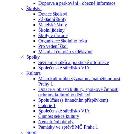
Doprava a parkování - obecné informace
Školství
Dotace školství
Základní školy
Mateřské školy
Školní jídelny
Školy v přírodě
Organizace školního roku
Pro vedení škol
Místní akční plán vzdělávání
Spolky
Seznam spolků a praktické informace
Společenské středisko VIA
Kultura
Místo kulturního významu a pamětihodnost
Prahy 1
Dotace v oblasti kultury, spolkové činnosti,
ochrany kulturního dědictví
Spoluúčast (s finančním příspěvkem)
Galerie 1
Společenské středisko VIA
Činnost sekce kultury
Nematriční obřady
Památky ve správě MČ Praha 1
Sport