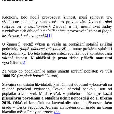
Kdokoliv, kdo hodlá provozovat živnost, musí splňovat tzv.
všeobecné podmínky stanovené pro provozování živnosti
(plná
svéprávnost a bezúhonnost)
. Zároveň u něj nesmí trvat žádný
z vylučovacích důvodů bránící řádnému provozování živnosti
(např.
insolvence, konkurz, apod.)
.
[1]
U činností, jejichž výkon je vázán na prokázání splnění zvláštní
podmínky
(např. odborné způsobilosti),
je nutné prokázat splnění i
této podmínky. Do této kategorie náleží rovněž nově konstituovaná
vázaná živnost.
K ohlášení je proto třeba přiložit maturitní
vysvědčení.
[2]
Za vstup do podnikání je nutno uhradit správní poplatek ve výši
1000 Kč
(lze platit hotově i kartou).
Stávající samostatní likvidátoři, kteří činnost doposud vykonávali na
základě povolení vydaného Českou národní bankou, jsou od
poplatku osvobozeni. Musí se však v průběhu ohlášení
prokázat
příslušným povolením a ohlášení učinit nejpozději do 1. března
2019.
Ohlášení lze učinit na kterémkoliv obecním živnostenském
úřadu v České republice. Adresář živnostenských úřadů na území
hlavního města Prahy naleznete
zde.