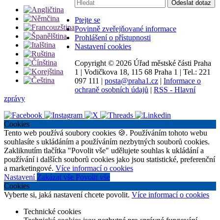
Vyhledávání:
Odeslat dotaz
Ptejte se
Povinně zveřejňované informace
Prohlášení o přístupnosti
Nastavení cookies
Copyright ©
2026 Úřad městské části Praha
1
|
Vodičkova 18, 115 68 Praha 1
|
Tel.: 221
097 111
|
posta@praha1.cz
|
Informace o
ochraně osobních údajů
|
RSS - Hlavní
zprávy
Cookies
Tento web používá soubory cookies 🍪. Používáním tohoto webu
souhlasíte s ukládáním a používáním nezbytných souborů cookies.
Zakliknutím tlačítka "Povolit vše" udělujete souhlas k ukládání a
používání i dalších souborů cookies jako jsou statistické, preferenční
a marketingové.
Více informací o cookies
Nastavení
Zakázat vše
Povolit vše
Cookies
Vyberte si, jaká nastavení chcete povolit.
Více informací o cookies
Technické cookies