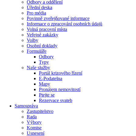
Odbory a oddělení
Úřední deska
Pro média
Povinně zveřejňované informace
Informace o zpracování osobních údajů
Volná pracovní místa
Veřejné zakázky
Volby
Osobní doklady
Formuláře
Odbory
Typy
Naše služby
Portál krizového řízení
E-Podatelna
Mapy
Pronájem nemovitostí
Ptejte se
Rezervace svateb
Samospráva
Zastupitelstvo
Rada
Výbory
Komise
Usnesení