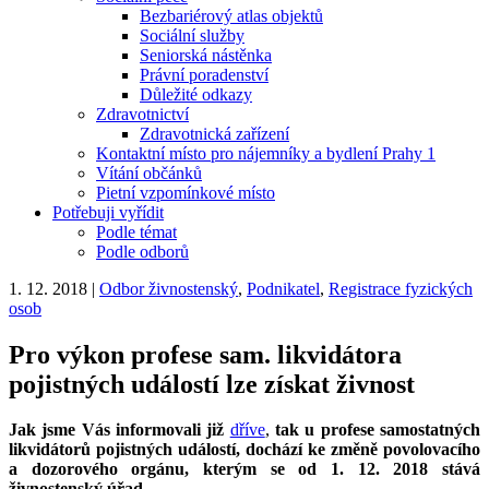
Bezbariérový atlas objektů
Sociální služby
Seniorská nástěnka
Právní poradenství
Důležité odkazy
Zdravotnictví
Zdravotnická zařízení
Kontaktní místo pro nájemníky a bydlení Prahy 1
Vítání občánků
Pietní vzpomínkové místo
Potřebuji vyřídit
Podle témat
Podle odborů
1. 12. 2018
|
Odbor živnostenský
,
Podnikatel
,
Registrace fyzických
osob
Pro výkon profese sam. likvidátora
pojistných událostí lze získat živnost
Jak jsme Vás informovali již
dříve
,
tak u profese samostatných
likvidátorů pojistných událostí, dochází ke změně povolovacího
a dozorového orgánu, kterým se od 1. 12. 2018 stává
živnostenský úřad.