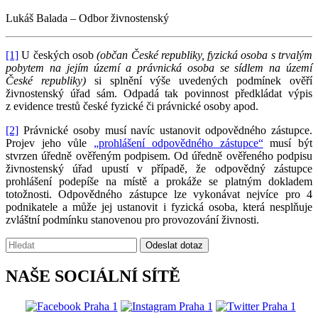
Lukáš Balada – Odbor živnostenský
[1]
U českých osob
(občan České republiky, fyzická osoba s trvalým
pobytem na jejím území a právnická osoba se sídlem na území
České republiky)
si splnění výše uvedených podmínek ověří
živnostenský úřad sám. Odpadá tak povinnost předkládat výpis
z evidence trestů české fyzické či právnické osoby apod.
[2]
Právnické osoby musí navíc ustanovit odpovědného zástupce.
Projev jeho vůle
„prohlášení odpovědného zástupce“
musí být
stvrzen úředně ověřeným podpisem. Od úředně ověřeného podpisu
živnostenský úřad upustí v případě, že odpovědný zástupce
prohlášení podepíše na místě a prokáže se platným dokladem
totožnosti. Odpovědného zástupce lze vykonávat nejvíce pro 4
podnikatele a může jej ustanovit i fyzická osoba, která nesplňuje
zvláštní podmínku stanovenou pro provozování živnosti.
Vyhledávání:
Odeslat dotaz
NAŠE SOCIÁLNÍ SÍTĚ