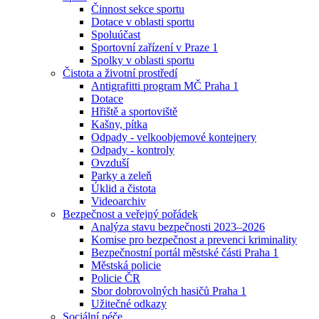
Činnost sekce sportu
Dotace v oblasti sportu
Spoluúčast
Sportovní zařízení v Praze 1
Spolky v oblasti sportu
Čistota a životní prostředí
Antigrafitti program MČ Praha 1
Dotace
Hřiště a sportoviště
Kašny, pítka
Odpady - velkoobjemové kontejnery
Odpady - kontroly
Ovzduší
Parky a zeleň
Úklid a čistota
Videoarchiv
Bezpečnost a veřejný pořádek
Analýza stavu bezpečnosti 2023–2026
Komise pro bezpečnost a prevenci kriminality
Bezpečnostní portál městské části Praha 1
Městská policie
Policie ČR
Sbor dobrovolných hasičů Praha 1
Užitečné odkazy
Sociální péče