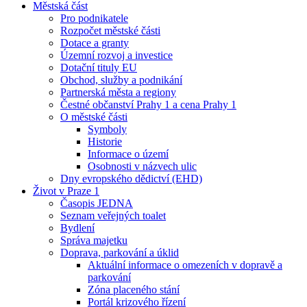
Městská část
Pro podnikatele
Rozpočet městské části
Dotace a granty
Územní rozvoj a investice
Dotační tituly EU
Obchod, služby a podnikání
Partnerská města a regiony
Čestné občanství Prahy 1 a cena Prahy 1
O městské části
Symboly
Historie
Informace o území
Osobnosti v názvech ulic
Dny evropského dědictví (EHD)
Život v Praze 1
Časopis JEDNA
Seznam veřejných toalet
Bydlení
Správa majetku
Doprava, parkování a úklid
Aktuální informace o omezeních v dopravě a
parkování
Zóna placeného stání
Portál krizového řízení