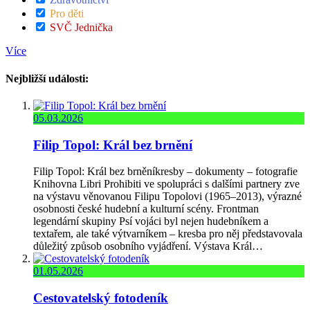
Pro děti
SVČ Jednička
Více
Nejbližší události:
05.03.2026
Filip Topol: Král bez brnění
Filip Topol: Král bez brněníkresby – dokumenty – fotografie
Knihovna Libri Prohibiti ve spolupráci s dalšími partnery zve
na výstavu věnovanou Filipu Topolovi (1965–2013), výrazné
osobnosti české hudební a kulturní scény. Frontman
legendární skupiny Psí vojáci byl nejen hudebníkem a
textařem, ale také výtvarníkem – kresba pro něj představovala
důležitý způsob osobního vyjádření. Výstava Král…
01.05.2026
Cestovatelský fotodeník