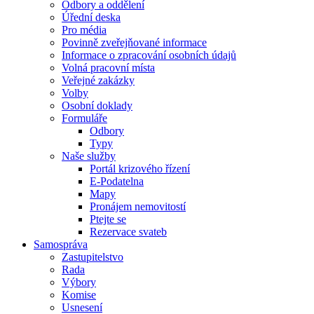
Odbory a oddělení
Úřední deska
Pro média
Povinně zveřejňované informace
Informace o zpracování osobních údajů
Volná pracovní místa
Veřejné zakázky
Volby
Osobní doklady
Formuláře
Odbory
Typy
Naše služby
Portál krizového řízení
E-Podatelna
Mapy
Pronájem nemovitostí
Ptejte se
Rezervace svateb
Samospráva
Zastupitelstvo
Rada
Výbory
Komise
Usnesení