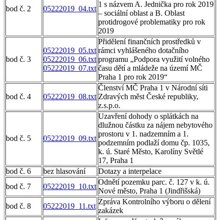
1 s názvem A. Jednička pro rok 2019
bod č. 2
05222019_04.txt
– sociální oblast a B. Oblast
protidrogové problematiky pro rok
2019
Přidělení finančních prostředků v
05222019_05.txt
rámci vyhlášeného dotačního
bod č. 3
05222019_06.txt
programu „Podpora využití volného
05222019_07.txt
času dětí a mládeže na území MČ
Praha 1 pro rok 2019“
Členství MČ Praha 1 v Národní síti
bod č. 4
05222019_08.txt
Zdravých měst České republiky,
z.s.p.o.
Uzavření dohody o splátkách na
dlužnou částku za nájem nebytového
prostoru v 1. nadzemním a 1.
bod č. 5
05222019_09.txt
podzemním podlaží domu čp. 1035,
k. ú. Staré Město, Karolíny Světlé
17, Praha 1
bod č. 6
bez hlasování
Dotazy a interpelace
Odnětí pozemku parc. č. 127 v k. ú.
bod č. 7
05222019_10.txt
Nové město, Praha 1 (Jindřišská)
Zpráva Kontrolního výboru o dělení
bod č. 8
05222019_11.txt
zakázek