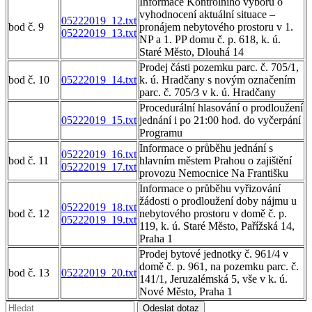
Informace Kontrolního výboru o
vyhodnocení aktuální situace –
05222019_12.txt
bod č. 9
pronájem nebytového prostoru v 1.
05222019_13.txt
NP a 1. PP domu č. p. 618, k. ú.
Staré Město, Dlouhá 14
Prodej části pozemku parc. č. 705/1,
bod č. 10
05222019_14.txt
k. ú. Hradčany s novým označením
parc. č. 705/3 v k. ú. Hradčany
Procedurální hlasování o prodloužení
05222019_15.txt
jednání i po 21:00 hod. do vyčerpání
Programu
Informace o průběhu jednání s
05222019_16.txt
bod č. 11
hlavním městem Prahou o zajištění
05222019_17.txt
provozu Nemocnice Na Františku
Informace o průběhu vyřizování
žádosti o prodloužení doby nájmu u
05222019_18.txt
bod č. 12
nebytového prostoru v domě č. p.
05222019_19.txt
119, k. ú. Staré Město, Pařížská 14,
Praha 1
Prodej bytové jednotky č. 961/4 v
domě č. p. 961, na pozemku parc. č.
bod č. 13
05222019_20.txt
141/1, Jeruzalémská 5, vše v k. ú.
Nové Město, Praha 1
Vyhledávání:
Odeslat dotaz