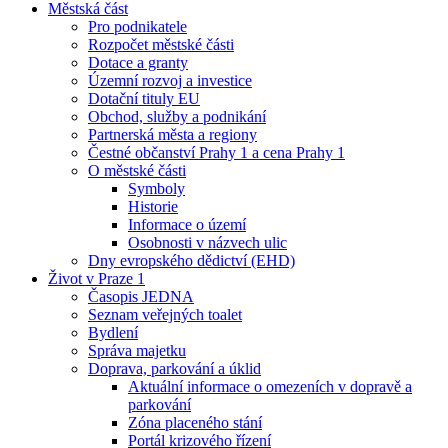
Městská část
Pro podnikatele
Rozpočet městské části
Dotace a granty
Územní rozvoj a investice
Dotační tituly EU
Obchod, služby a podnikání
Partnerská města a regiony
Čestné občanství Prahy 1 a cena Prahy 1
O městské části
Symboly
Historie
Informace o území
Osobnosti v názvech ulic
Dny evropského dědictví (EHD)
Život v Praze 1
Časopis JEDNA
Seznam veřejných toalet
Bydlení
Správa majetku
Doprava, parkování a úklid
Aktuální informace o omezeních v dopravě a
parkování
Zóna placeného stání
Portál krizového řízení