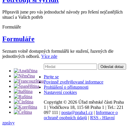
Připravili jsme pro vás jednoduché návody pro řešení nejčastějších
situací a Vašich potřeb
Formuláře
Formuláře
Seznam volně dostupných formulářů ke stažení, řazených dle
jednotlivých odborů.
Více zde
Vyhledávání:
Odeslat dotaz
Ptejte se
Povinně zveřejňované informace
Prohlášení o přístupnosti
Nastavení cookies
Copyright ©
2026 Úřad městské části Praha
1
|
Vodičkova 18, 115 68 Praha 1
|
Tel.: 221
097 111
|
posta@praha1.cz
|
Informace o
ochraně osobních údajů
|
RSS - Hlavní
zprávy