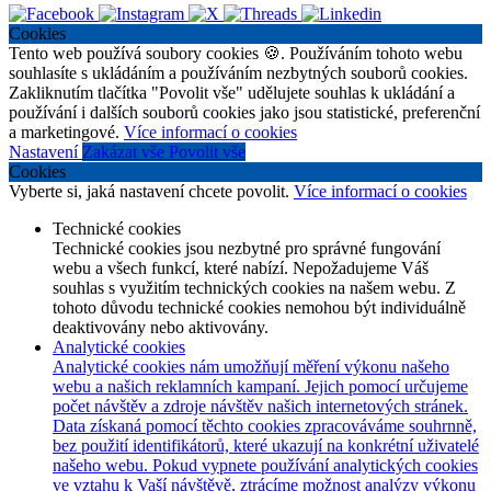
Cookies
Tento web používá soubory cookies 🍪. Používáním tohoto webu
souhlasíte s ukládáním a používáním nezbytných souborů cookies.
Zakliknutím tlačítka "Povolit vše" udělujete souhlas k ukládání a
používání i dalších souborů cookies jako jsou statistické, preferenční
a marketingové.
Více informací o cookies
Nastavení
Zakázat vše
Povolit vše
Cookies
Vyberte si, jaká nastavení chcete povolit.
Více informací o cookies
Technické cookies
Technické cookies jsou nezbytné pro správné fungování
webu a všech funkcí, které nabízí. Nepožadujeme Váš
souhlas s využitím technických cookies na našem webu. Z
tohoto důvodu technické cookies nemohou být individuálně
deaktivovány nebo aktivovány.
Analytické cookies
Analytické cookies nám umožňují měření výkonu našeho
webu a našich reklamních kampaní. Jejich pomocí určujeme
počet návštěv a zdroje návštěv našich internetových stránek.
Data získaná pomocí těchto cookies zpracováváme souhrnně,
bez použití identifikátorů, které ukazují na konkrétní uživatelé
našeho webu. Pokud vypnete používání analytických cookies
ve vztahu k Vaší návštěvě, ztrácíme možnost analýzy výkonu