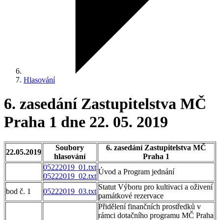
Hlasování
6. zasedání Zastupitelstva MČ
Praha 1 dne 22. 05. 2019
Soubory
6. zasedání Zastupitelstva MČ
22.05.2019
hlasování
Praha 1
05222019_01.txt
Úvod a Program jednání
05222019_02.txt
Statut Výboru pro kultivaci a oživení
bod č. 1
05222019_03.txt
památkové rezervace
Přidělení finančních prostředků v
rámci dotačního programu MČ Praha