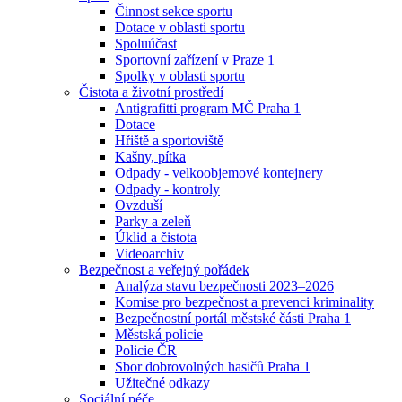
Činnost sekce sportu
Dotace v oblasti sportu
Spoluúčast
Sportovní zařízení v Praze 1
Spolky v oblasti sportu
Čistota a životní prostředí
Antigrafitti program MČ Praha 1
Dotace
Hřiště a sportoviště
Kašny, pítka
Odpady - velkoobjemové kontejnery
Odpady - kontroly
Ovzduší
Parky a zeleň
Úklid a čistota
Videoarchiv
Bezpečnost a veřejný pořádek
Analýza stavu bezpečnosti 2023–2026
Komise pro bezpečnost a prevenci kriminality
Bezpečnostní portál městské části Praha 1
Městská policie
Policie ČR
Sbor dobrovolných hasičů Praha 1
Užitečné odkazy
Sociální péče