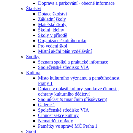
Doprava a parkování - obecné informace
Školství
Dotace školství
Základní školy
Mateřské školy
Školní jídelny
Školy v přírodě
Organizace školního roku
Pro vedení škol
Místní akční plán vzdělávání
Spolky
Seznam spolků a praktické informace
Společenské středisko VIA
Kultura
Místo kulturního významu a pamětihodnost
Prahy 1
Dotace v oblasti kultury, spolkové činnosti,
ochrany kulturního dědictví
Spoluúčast (s finančním příspěvkem)
Galerie 1
Společenské středisko VIA
Činnost sekce kultury
Nematriční obřady
Památky ve správě MČ Praha 1
Sport