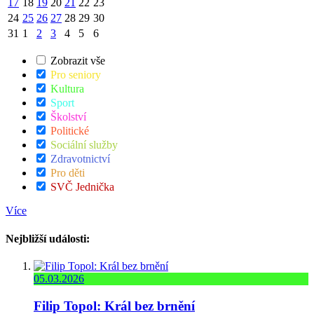
17
18
19
20
21
22
23
24
25
26
27
28
29
30
31
1
2
3
4
5
6
Zobrazit vše
Pro seniory
Kultura
Sport
Školství
Politické
Sociální služby
Zdravotnictví
Pro děti
SVČ Jednička
Více
Nejbližší události:
05.03.2026
Filip Topol: Král bez brnění