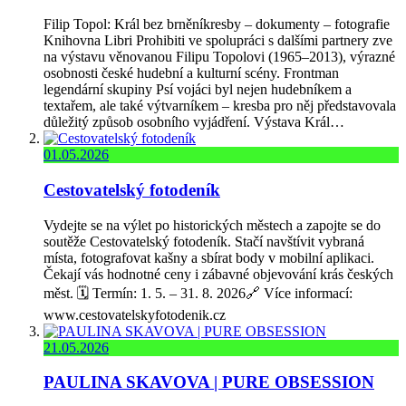
Filip Topol: Král bez brněníkresby – dokumenty – fotografie
Knihovna Libri Prohibiti ve spolupráci s dalšími partnery zve
na výstavu věnovanou Filipu Topolovi (1965–2013), výrazné
osobnosti české hudební a kulturní scény. Frontman
legendární skupiny Psí vojáci byl nejen hudebníkem a
textařem, ale také výtvarníkem – kresba pro něj představovala
důležitý způsob osobního vyjádření. Výstava Král…
01.05.2026
Cestovatelský fotodeník
Vydejte se na výlet po historických městech a zapojte se do
soutěže Cestovatelský fotodeník. Stačí navštívit vybraná
místa, fotografovat kašny a sbírat body v mobilní aplikaci.
Čekají vás hodnotné ceny i zábavné objevování krás českých
měst. 🗓️ Termín: 1. 5. – 31. 8. 2026🔗 Více informací:
www.cestovatelskyfotodenik.cz
21.05.2026
PAULINA SKAVOVA | PURE OBSESSION