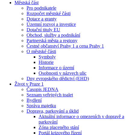
Městská část
Pro podnikatele
Rozpočet městské části
Dotace a granty
Územní rozvoj a investice
Dotační tituly EU
Obchod, služby a podnikání
Partnerská města a regiony
Čestné občanství Prahy 1 a cena Prahy 1
O městské části
Symboly
Historie
Informace o území
Osobnosti v názvech ulic
Dny evropského dědictví (EHD)
Život v Praze 1
Časopis JEDNA
Seznam veřejných toalet
Bydlení
Správa majetku
Doprava, parkování a úklid
Aktuální informace o omezeních v dopravě a
parkování
Zóna placeného stání
Portál krizového řízení