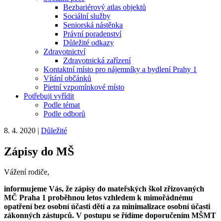
Bezbariérový atlas objektů
Sociální služby
Seniorská nástěnka
Právní poradenství
Důležité odkazy
Zdravotnictví
Zdravotnická zařízení
Kontaktní místo pro nájemníky a bydlení Prahy 1
Vítání občánků
Pietní vzpomínkové místo
Potřebuji vyřídit
Podle témat
Podle odborů
8. 4. 2020
|
Důležité
Zápisy do MŠ
Vážení rodiče,
informujeme Vás, že zápisy do mateřských škol zřizovaných
MČ Praha 1 proběhnou letos vzhledem k mimořádnému
opatření bez osobní účasti dětí a za minimalizace osobní účasti
zákonných zástupců. V postupu se řídíme doporučením MŠMT