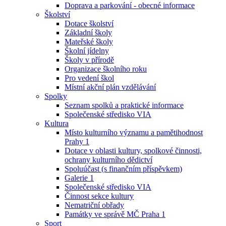
Doprava a parkování - obecné informace
Školství
Dotace školství
Základní školy
Mateřské školy
Školní jídelny
Školy v přírodě
Organizace školního roku
Pro vedení škol
Místní akční plán vzdělávání
Spolky
Seznam spolků a praktické informace
Společenské středisko VIA
Kultura
Místo kulturního významu a pamětihodnost
Prahy 1
Dotace v oblasti kultury, spolkové činnosti,
ochrany kulturního dědictví
Spoluúčast (s finančním příspěvkem)
Galerie 1
Společenské středisko VIA
Činnost sekce kultury
Nematriční obřady
Památky ve správě MČ Praha 1
Sport