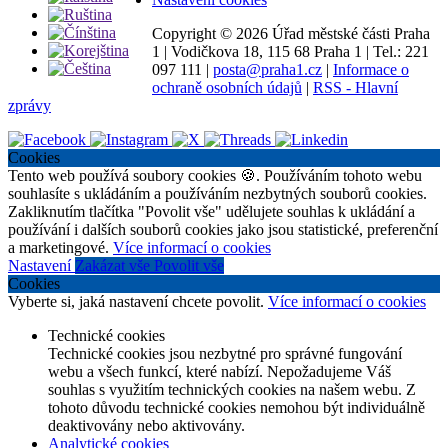
Copyright ©
2026 Úřad městské části Praha
1
|
Vodičkova 18, 115 68 Praha 1
|
Tel.: 221
097 111
|
posta@praha1.cz
|
Informace o
ochraně osobních údajů
|
RSS - Hlavní
zprávy
Cookies
Tento web používá soubory cookies 🍪. Používáním tohoto webu
souhlasíte s ukládáním a používáním nezbytných souborů cookies.
Zakliknutím tlačítka "Povolit vše" udělujete souhlas k ukládání a
používání i dalších souborů cookies jako jsou statistické, preferenční
a marketingové.
Více informací o cookies
Nastavení
Zakázat vše
Povolit vše
Cookies
Vyberte si, jaká nastavení chcete povolit.
Více informací o cookies
Technické cookies
Technické cookies jsou nezbytné pro správné fungování
webu a všech funkcí, které nabízí. Nepožadujeme Váš
souhlas s využitím technických cookies na našem webu. Z
tohoto důvodu technické cookies nemohou být individuálně
deaktivovány nebo aktivovány.
Analytické cookies