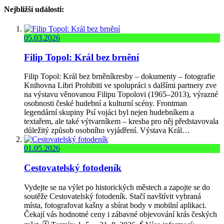
Nejbližší události:
05.03.2026
Filip Topol: Král bez brnění
Filip Topol: Král bez brněníkresby – dokumenty – fotografie
Knihovna Libri Prohibiti ve spolupráci s dalšími partnery zve
na výstavu věnovanou Filipu Topolovi (1965–2013), výrazné
osobnosti české hudební a kulturní scény. Frontman
legendární skupiny Psí vojáci byl nejen hudebníkem a
textařem, ale také výtvarníkem – kresba pro něj představovala
důležitý způsob osobního vyjádření. Výstava Král…
01.05.2026
Cestovatelský fotodeník
Vydejte se na výlet po historických městech a zapojte se do
soutěže Cestovatelský fotodeník. Stačí navštívit vybraná
místa, fotografovat kašny a sbírat body v mobilní aplikaci.
Čekají vás hodnotné ceny i zábavné objevování krás českých