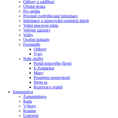
Odbory a oddělení
Úřední deska
Pro média
Povinně zveřejňované informace
Informace o zpracování osobních údajů
Volná pracovní místa
Veřejné zakázky
Volby
Osobní doklady
Formuláře
Odbory
Typy
Naše služby
Portál krizového řízení
E-Podatelna
Mapy
Pronájem nemovitostí
Ptejte se
Rezervace svateb
Samospráva
Zastupitelstvo
Rada
Výbory
Komise
Usnesení