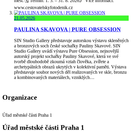
měst. 🗓️ Termín: 1. 5. – 31. 8. 2026🔗 Více informací:
www.cestovatelskyfotodenik.cz
21.05.2026
PAULINA SKAVOVA | PURE OBSESSION
SIN Studio Gallery představuje autorskou výstavu skleněných
a bronzových soch české sochařky Pauliny Skavové. SIN
Studio Gallery uvádí výstavu Pure Obsession, nejnovější
autorský projekt sochařky Pauliny Skavové, která ve své
tvorbě dlouhodobě zkoumá vztah člověka, zvířete a
archetypálních obrazů ukrytých v kolektivní paměti. Výstava
představuje soubor nových děl realizovaných ve skle, bronzu
a kombinovaných materiálech, vzniklých…
Organizace
Úřad městské části Praha 1
Úřad městské části Praha 1