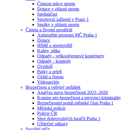
Činnost sekce sportu
Dotace v oblasti sportu
Spoluúčast
Sportovní zařízení v Praze 1
Spolky v oblasti sportu
Čistota a životní prostředí
Antigrafitti program MČ Praha 1
Dotace
Hřiště a sportoviště
Kašny, pítka
Odpady - velkoobjemové kontejnery
Odpady - kontroly
Ovzduší
Parky a zeleň
Úklid a čistota
Videoarchiv
Bezpečnost a veřejný pořádek
Analýza stavu bezpečnosti 2023–2026
Komise pro bezpečnost a prevenci kriminality
Bezpečnostní portál městské části Praha 1
Městská policie
Policie ČR
Sbor dobrovolných hasičů Praha 1
Užitečné odkazy
Sociální péče