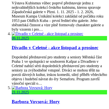
Výstava Kubismus vůbec poprvé představuje jednu z
nejkvalitnějších kolekcí českého kubismu, kterou spravuje
Západočeská galerie v Plzni. 1. 11. 2025 - 1. 2. 2026,
Museum Kampa Unikátní kolekci zakládal od počátku roku
1953 pan Oldřich Kuba – první ředitel této galerie. Jeho
sběratelská činnost a vize plně formovaly charakter galerie a
byly vzorem i pro…
06.11.2025
Divadlo v Celetné - akce listopad a prosinec
Dopolední představení pro studenty a seniory Městská část
Praha 1 ve spolupráci se souborem Kašpar a Divadlem v
Celetné nabízí sérii dopoledních představení pro studenty a
seniory za zvýhodněné vstupné. Diváci se mohou těšit na
poezii dávných kultur, irskou komedii, silný příběh vědeckého
objevu i hudební návrat do éry Semaforu. Program završí
vánoční speciál o…
21.11.2025
Barbora Vovsová: Hory