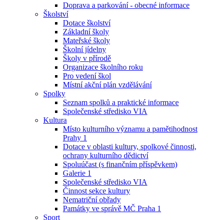
Doprava a parkování - obecné informace
Školství
Dotace školství
Základní školy
Mateřské školy
Školní jídelny
Školy v přírodě
Organizace školního roku
Pro vedení škol
Místní akční plán vzdělávání
Spolky
Seznam spolků a praktické informace
Společenské středisko VIA
Kultura
Místo kulturního významu a pamětihodnost
Prahy 1
Dotace v oblasti kultury, spolkové činnosti,
ochrany kulturního dědictví
Spoluúčast (s finančním příspěvkem)
Galerie 1
Společenské středisko VIA
Činnost sekce kultury
Nematriční obřady
Památky ve správě MČ Praha 1
Sport