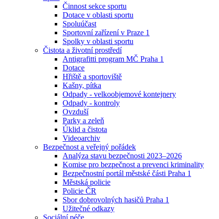
Činnost sekce sportu
Dotace v oblasti sportu
Spoluúčast
Sportovní zařízení v Praze 1
Spolky v oblasti sportu
Čistota a životní prostředí
Antigrafitti program MČ Praha 1
Dotace
Hřiště a sportoviště
Kašny, pítka
Odpady - velkoobjemové kontejnery
Odpady - kontroly
Ovzduší
Parky a zeleň
Úklid a čistota
Videoarchiv
Bezpečnost a veřejný pořádek
Analýza stavu bezpečnosti 2023–2026
Komise pro bezpečnost a prevenci kriminality
Bezpečnostní portál městské části Praha 1
Městská policie
Policie ČR
Sbor dobrovolných hasičů Praha 1
Užitečné odkazy
Sociální péče