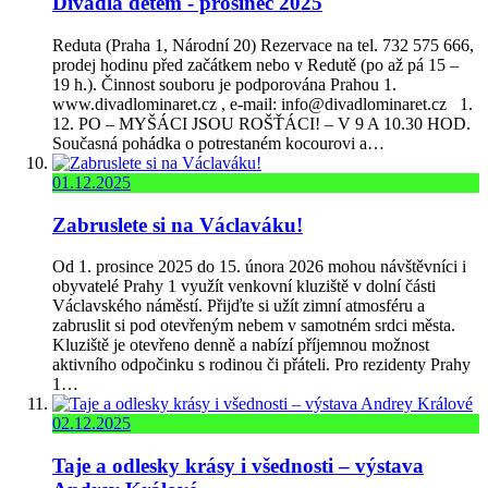
Divadla dětem - prosinec 2025
Reduta (Praha 1, Národní 20) Rezervace na tel. 732 575 666,
prodej hodinu před začátkem nebo v Redutě (po až pá 15 –
19 h.). Činnost souboru je podporována Prahou 1.
www.divadlominaret.cz , e-mail: info@divadlominaret.cz 1.
12. PO – MYŠÁCI JSOU ROŠŤÁCI! – V 9 A 10.30 HOD.
Současná pohádka o potrestaném kocourovi a…
01.12.2025
Zabruslete si na Václaváku!
Od 1. prosince 2025 do 15. února 2026 mohou návštěvníci i
obyvatelé Prahy 1 využít venkovní kluziště v dolní části
Václavského náměstí. Přijďte si užít zimní atmosféru a
zabruslit si pod otevřeným nebem v samotném srdci města.
Kluziště je otevřeno denně a nabízí příjemnou možnost
aktivního odpočinku s rodinou či přáteli. Pro rezidenty Prahy
1…
02.12.2025
Taje a odlesky krásy i všednosti – výstava