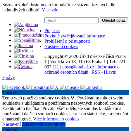
Seznam volně dostupných formulářů ke stažení, řazených dle
jednotlivých odborů.
Více zde
Vyhledávání:
Odeslat dotaz
Ptejte se
Povinně zveřejňované informace
Prohlášení o přístupnosti
Nastavení cookies
Copyright ©
2026 Úřad městské části Praha
1
|
Vodičkova 18, 115 68 Praha 1
|
Tel.: 221
097 111
|
posta@praha1.cz
|
Informace o
ochraně osobních údajů
|
RSS - Hlavní
zprávy
Cookies
Tento web používá soubory cookies 🍪. Používáním tohoto webu
souhlasíte s ukládáním a používáním nezbytných souborů cookies.
Zakliknutím tlačítka "Povolit vše" udělujete souhlas k ukládání a
používání i dalších souborů cookies jako jsou statistické, preferenční
a marketingové.
Více informací o cookies
Nastavení
Zakázat vše
Povolit vše
Cookies