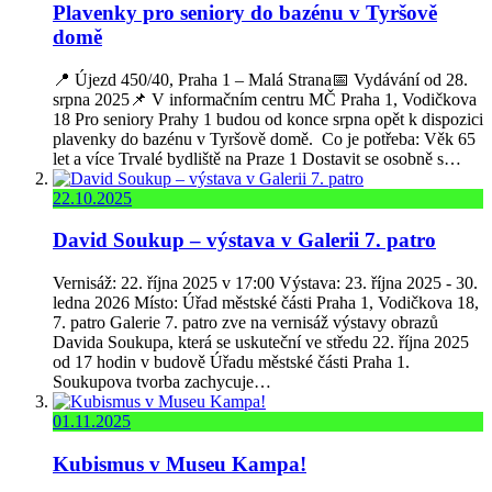
Plavenky pro seniory do bazénu v Tyršově
domě
📍 Újezd 450/40, Praha 1 – Malá Strana📅 Vydávání od 28.
srpna 2025📌 V informačním centru MČ Praha 1, Vodičkova
18 Pro seniory Prahy 1 budou od konce srpna opět k dispozici
plavenky do bazénu v Tyršově domě. Co je potřeba: Věk 65
let a více Trvalé bydliště na Praze 1 Dostavit se osobně s…
22.10.2025
David Soukup – výstava v Galerii 7. patro
Vernisáž: 22. října 2025 v 17:00 Výstava: 23. října 2025 - 30.
ledna 2026 Místo: Úřad městské části Praha 1, Vodičkova 18,
7. patro Galerie 7. patro zve na vernisáž výstavy obrazů
Davida Soukupa, která se uskuteční ve středu 22. října 2025
od 17 hodin v budově Úřadu městské části Praha 1.
Soukupova tvorba zachycuje…
01.11.2025
Kubismus v Museu Kampa!