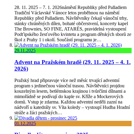
28. 11. 2025 – 7. 1. 2026náměstí Republiky před Palladiem
Tradiční Václavské Vánoce letos proběhnou na náměstí
Republiky před Palladiem. Návštěvníky čekají vánoční trhy,
stánky chráněných dílen, bohaté občerstvení, koncerty kapel
The Brownies, SO FINE, ATARÉS, pravidelná vystoupení
Podťipského žesťového kvintetu a program dětských sborů ze
škol z Prahy 1 i okolí. Součástí programu je…
29.11.2025
Advent na Pražském hradě (29. 11. 2025 – 4. 1.
2026)
Pražský hrad připravuje více než měsíc trvající adventní
program s jedinečnou vánoční trasou. Návštěvníci projdou
kouzelným lesem, betlémskou krajinou i tvůrčími dílnami a
mimořádně se podívají do kaple sv. Kříže a Mockerových
domů. Vstup je zdarma. Každou adventní neděli zazní na
nádvoří u katedrály sv. Víta koledy – vystoupí Hudba Hradní
stráže a žáci pražských…
01.12.2025