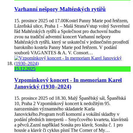
Varhanní nešpory Maltézských rytířů
15. prosince 2025 od 17.00Kostel Panny Marie pod řetězem,
Lázeňská ulice, Praha 1 – Malá StranaVstup volný Suverénní
řád Maltézských rytířů a Společnost pro duchovní hudbu
zvou na tradiční adventní koncert Varhanní nešpory
Maltézských rytířů, který se uskuteční v jedinečném prostředí
barokního kostela Panny Marie pod řetězem. V podání
souborů VAGANTES & A. V. Consort…
15.12.2025
Vzpomínkový koncert - In memoriam Karel
Janovický (1930–2024)
15. prosince 2025 od 18.30, Malý Španělský sál, Španělská
10, Praha 2 Vzpomínkový koncert k nedožitým 95.
narozeninám významného skladatele Karla
Janovického.Program tvoří komorní a vokální skladby v
podání předních interpretů – Smyčcového kvarteta, klavíristů
a pěvců.Zazní například Sonáta pro klavír, Sonáta č. 1 pro
housle a klavír či cyklus písní The Corner of My…