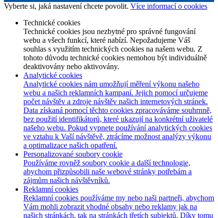
Vyberte si, jaká nastavení chcete povolit.
Více informací o cookies
Technické cookies
Technické cookies jsou nezbytné pro správné fungování
webu a všech funkcí, které nabízí. Nepožadujeme Váš
souhlas s využitím technických cookies na našem webu. Z
tohoto důvodu technické cookies nemohou být individuálně
deaktivovány nebo aktivovány.
Analytické cookies
Analytické cookies nám umožňují měření výkonu našeho
webu a našich reklamních kampaní. Jejich pomocí určujeme
počet návštěv a zdroje návštěv našich internetových stránek.
Data získaná pomocí těchto cookies zpracováváme souhrnně,
bez použití identifikátorů, které ukazují na konkrétní uživatelé
našeho webu. Pokud vypnete používání analytických cookies
ve vztahu k Vaší návštěvě, ztrácíme možnost analýzy výkonu
a optimalizace našich opatření.
Personalizované soubory cookie
Používáme rovněž soubory cookie a další technologie,
abychom přizpůsobili naše webové stránky potřebám a
zájmům našich návštěvníků.
Reklamní cookies
Reklamní cookies používáme my nebo naši partneři, abychom
Vám mohli zobrazit vhodné obsahy nebo reklamy jak na
našich stránkách, tak na stránkách třetích subjektů. Díky tomu