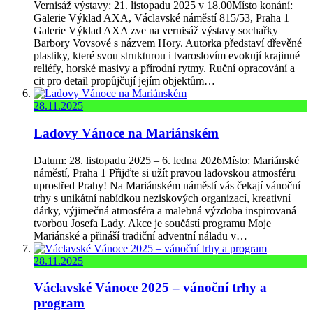
Vernisáž výstavy: 21. listopadu 2025 v 18.00Místo konání:
Galerie Výklad AXA, Václavské náměstí 815/53, Praha 1
Galerie Výklad AXA zve na vernisáž výstavy sochařky
Barbory Vovsové s názvem Hory. Autorka představí dřevěné
plastiky, které svou strukturou i tvaroslovím evokují krajinné
reliéfy, horské masivy a přírodní rytmy. Ruční opracování a
cit pro detail propůjčují jejím objektům…
28.11.2025
Ladovy Vánoce na Mariánském
Datum: 28. listopadu 2025 – 6. ledna 2026Místo: Mariánské
náměstí, Praha 1 Přijďte si užít pravou ladovskou atmosféru
uprostřed Prahy! Na Mariánském náměstí vás čekají vánoční
trhy s unikátní nabídkou neziskových organizací, kreativní
dárky, výjimečná atmosféra a malebná výzdoba inspirovaná
tvorbou Josefa Lady. Akce je součástí programu Moje
Mariánské a přináší tradiční adventní náladu v…
28.11.2025
Václavské Vánoce 2025 – vánoční trhy a
program