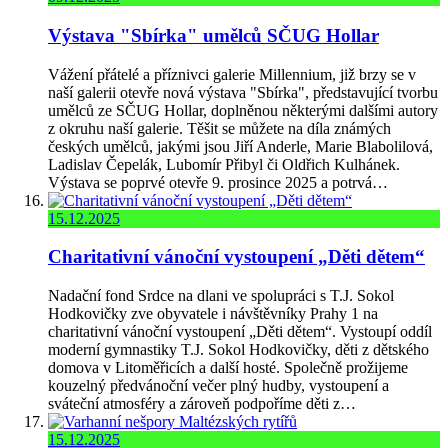
Výstava "Sbírka" umělců SČUG Hollar
Vážení přátelé a příznivci galerie Millennium, již brzy se v
naší galerii otevře nová výstava "Sbírka", představující tvorbu
umělců ze SČUG Hollar, doplněnou některými dalšími autory
z okruhu naší galerie. Těšit se můžete na díla známých
českých umělců, jakými jsou Jiří Anderle, Marie Blabolilová,
Ladislav Čepelák, Lubomír Přibyl či Oldřich Kulhánek.
Výstava se poprvé otevře 9. prosince 2025 a potrvá…
15.12.2025
Charitativní vánoční vystoupení „Děti dětem“
Nadační fond Srdce na dlani ve spolupráci s T.J. Sokol
Hodkovičky zve obyvatele i návštěvníky Prahy 1 na
charitativní vánoční vystoupení „Děti dětem“. Vystoupí oddíl
moderní gymnastiky T.J. Sokol Hodkovičky, děti z dětského
domova v Litoměřicích a další hosté. Společně prožijeme
kouzelný předvánoční večer plný hudby, vystoupení a
sváteční atmosféry a zároveň podpoříme děti z…
15.12.2025