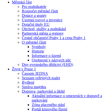
Městská část
Pro podnikatele
Rozpočet městské části
Dotace a granty
Územní rozvoj a investice
Dotační tituly EU
Obchod, služby a podnikání
Partnerská města a regiony
Čestné občanství Prahy 1 a cena Prahy 1
O městské části
Symboly
Historie
Informace o území
Osobnosti v názvech ulic
Dny evropského dědictví (EHD)
Život v Praze 1
Časopis JEDNA
Seznam veřejných toalet
Bydlení
Správa majetku
Doprava, parkování a úklid
Aktuální informace o omezeních v dopravě a
parkování
Zóna placeného stání
Portál krizového řízení