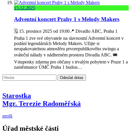
15.12.2025
Adventní koncert Prahy 1 s Melody Makers
🗓 15. prosince 2025 od 19:00📍 Divadlo ABC, Praha 1
Praha 1 zve své obyvatele na slavnostní Adventní koncert v
podání legendárních Melody Makers. Užijte si
neopakovatelnou atmosféru prvorepublikového swingu a
sváteční nálady v nádherném prostoru Divadla ABC. 🎟
Vstupenky zdarma pro občany s trvalým pobytem v Praze 1 a
zaměstnance ÚMČ Praha 1 budou…
Vyhledávání:
Odeslat dotaz
Starostka
Mgr. Terezie Radoměřská
profil
Úřad městské části