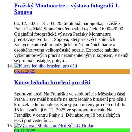
Pražský Montmartre – výstava fotografií J.
Šopova
04. 12. 2025 – 31. 03. 2026Potulná maringotka, Tržiště 3,
Praha 1 – Malá StranaOtevřeno středa–pátek, 16.00–20.00
Originální fotografická výstava Pražský Montmartre
představuje tvorbu J. Šopova, který ve svých snímcích
zachycuje atmosféru pulzujících měst, nočních barev a
osobitého rytmu velkoměstské poezie. Expozice nabídne
výběr autorových prací s nezaměnitelným rukopisem, v němž
se prolíná nostalgie, pohyb…
06.12.2025
Kurzy ledního bruslení pro děti
Sportovní areál Na Františku ve spolupráci s Městskou částí
Praha 1 zve malé bruslaře na kurz ledního bruslení pro děti a
kroužek ledního hokeje. Kurzy jsou určeny pro děti od 4 do
15 let a začínají 6. 12. 2025 ve sportovním areálu Na
Františku v centru Prahy 1. Děti absolvují 8 bruslařských
lekcí pod vedením…
09.12.2025