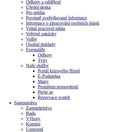
Odbory a oddělení
Úřední deska
Pro média
Povinně zveřejňované informace
Informace o zpracování osobních údajů
Volná pracovní místa
Veřejné zakázky
Volby
Osobní doklady
Formuláře
Odbory
Typy
Naše služby
Portál krizového řízení
E-Podatelna
Mapy
Pronájem nemovitostí
Ptejte se
Rezervace svateb
Samospráva
Zastupitelstvo
Rada
Výbory
Komise
Usnesení