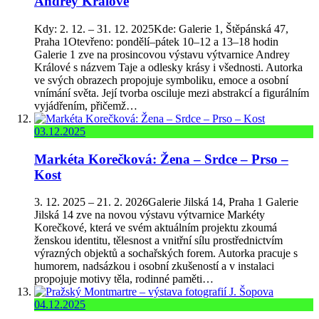
Andrey Králové
Kdy: 2. 12. – 31. 12. 2025Kde: Galerie 1, Štěpánská 47,
Praha 1Otevřeno: pondělí–pátek 10–12 a 13–18 hodin
Galerie 1 zve na prosincovou výstavu výtvarnice Andrey
Králové s názvem Taje a odlesky krásy i všednosti. Autorka
ve svých obrazech propojuje symboliku, emoce a osobní
vnímání světa. Její tvorba osciluje mezi abstrakcí a figurálním
vyjádřením, přičemž…
03.12.2025
Markéta Korečková: Žena – Srdce – Prso –
Kost
3. 12. 2025 – 21. 2. 2026Galerie Jilská 14, Praha 1 Galerie
Jilská 14 zve na novou výstavu výtvarnice Markéty
Korečkové, která ve svém aktuálním projektu zkoumá
ženskou identitu, tělesnost a vnitřní sílu prostřednictvím
výrazných objektů a sochařských forem. Autorka pracuje s
humorem, nadsázkou i osobní zkušeností a v instalaci
propojuje motivy těla, rodinné paměti…
04.12.2025