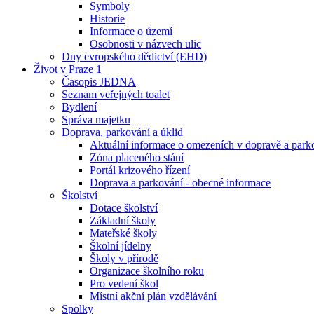
Symboly
Historie
Informace o území
Osobnosti v názvech ulic
Dny evropského dědictví (EHD)
Život v Praze 1
Časopis JEDNA
Seznam veřejných toalet
Bydlení
Správa majetku
Doprava, parkování a úklid
Aktuální informace o omezeních v dopravě a park
Zóna placeného stání
Portál krizového řízení
Doprava a parkování - obecné informace
Školství
Dotace školství
Základní školy
Mateřské školy
Školní jídelny
Školy v přírodě
Organizace školního roku
Pro vedení škol
Místní akční plán vzdělávání
Spolky