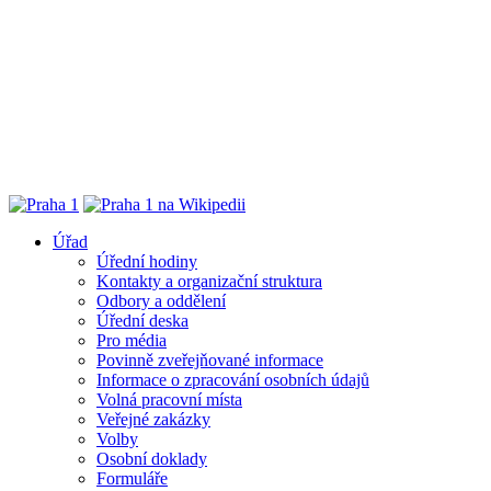
Úřad
Úřední hodiny
Kontakty a organizační struktura
Odbory a oddělení
Úřední deska
Pro média
Povinně zveřejňované informace
Informace o zpracování osobních údajů
Volná pracovní místa
Veřejné zakázky
Volby
Osobní doklady
Formuláře