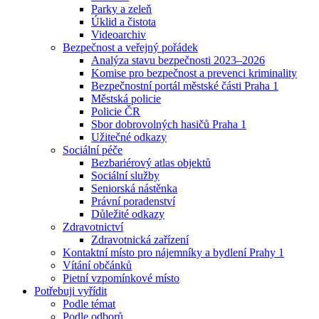
Parky a zeleň
Úklid a čistota
Videoarchiv
Bezpečnost a veřejný pořádek
Analýza stavu bezpečnosti 2023–2026
Komise pro bezpečnost a prevenci kriminality
Bezpečnostní portál městské části Praha 1
Městská policie
Policie ČR
Sbor dobrovolných hasičů Praha 1
Užitečné odkazy
Sociální péče
Bezbariérový atlas objektů
Sociální služby
Seniorská nástěnka
Právní poradenství
Důležité odkazy
Zdravotnictví
Zdravotnická zařízení
Kontaktní místo pro nájemníky a bydlení Prahy 1
Vítání občánků
Pietní vzpomínkové místo
Potřebuji vyřídit
Podle témat
Podle odborů