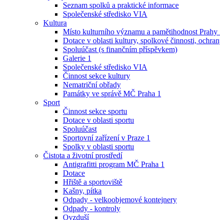
Seznam spolků a praktické informace
Společenské středisko VIA
Kultura
Místo kulturního významu a pamětihodnost Prahy
Dotace v oblasti kultury, spolkové činnosti, ochran
Spoluúčast (s finančním příspěvkem)
Galerie 1
Společenské středisko VIA
Činnost sekce kultury
Nematriční obřady
Památky ve správě MČ Praha 1
Sport
Činnost sekce sportu
Dotace v oblasti sportu
Spoluúčast
Sportovní zařízení v Praze 1
Spolky v oblasti sportu
Čistota a životní prostředí
Antigrafitti program MČ Praha 1
Dotace
Hřiště a sportoviště
Kašny, pítka
Odpady - velkoobjemové kontejnery
Odpady - kontroly
Ovzduší