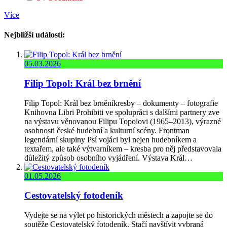
Více
Nejbližší události:
05.03.2026
Filip Topol: Král bez brnění
Filip Topol: Král bez brněníkresby – dokumenty – fotografie
Knihovna Libri Prohibiti ve spolupráci s dalšími partnery zve
na výstavu věnovanou Filipu Topolovi (1965–2013), výrazné
osobnosti české hudební a kulturní scény. Frontman
legendární skupiny Psí vojáci byl nejen hudebníkem a
textařem, ale také výtvarníkem – kresba pro něj představovala
důležitý způsob osobního vyjádření. Výstava Král…
01.05.2026
Cestovatelský fotodeník
Vydejte se na výlet po historických městech a zapojte se do
soutěže Cestovatelský fotodeník. Stačí navštívit vybraná