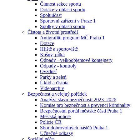
Činnost sekce sportu
Dotace v oblasti sportu
Spoluúčast
Sportovní zařízení v Praze 1
Spolky v oblasti sportu
Čistota a životní prostředí
Antigrafitti program MČ Praha 1
Dotace
Hřiště a sportoviště
Kašny, pítka
Odpady - velkoobjemové kontejnery
Odpady - kontroly
Ovzduší
Parky a zeleň
Úklid a čistota
Videoarchiv
Bezpečnost a veřejný pořádek
Analýza stavu bezpečnosti 2023–2026
Komise pro bezpečnost a prevenci kriminality
Bezpečnostní portál městské části Praha 1
Městská policie
Policie ČR
Sbor dobrovolných hasičů Praha 1
Užitečné odkazy
Sociální péče