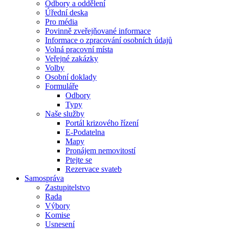
Odbory a oddělení
Úřední deska
Pro média
Povinně zveřejňované informace
Informace o zpracování osobních údajů
Volná pracovní místa
Veřejné zakázky
Volby
Osobní doklady
Formuláře
Odbory
Typy
Naše služby
Portál krizového řízení
E-Podatelna
Mapy
Pronájem nemovitostí
Ptejte se
Rezervace svateb
Samospráva
Zastupitelstvo
Rada
Výbory
Komise
Usnesení