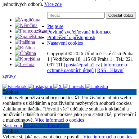
jednotlivých odborů.
Více zde
Vyhledávání:
Odeslat dotaz
Ptejte se
Povinně zveřejňované informace
Prohlášení o přístupnosti
Nastavení cookies
Copyright ©
2026 Úřad městské části Praha
1
|
Vodičkova 18, 115 68 Praha 1
|
Tel.: 221
097 111
|
posta@praha1.cz
|
Informace o
ochraně osobních údajů
|
RSS - Hlavní
zprávy
Cookies
Tento web používá soubory cookies 🍪. Používáním tohoto webu
souhlasíte s ukládáním a používáním nezbytných souborů cookies.
Zakliknutím tlačítka "Povolit vše" udělujete souhlas k ukládání a
používání i dalších souborů cookies jako jsou statistické, preferenční
a marketingové.
Více informací o cookies
Nastavení
Zakázat vše
Povolit vše
Cookies
Vyberte si, jaká nastavení chcete povolit.
Více informací o cookies