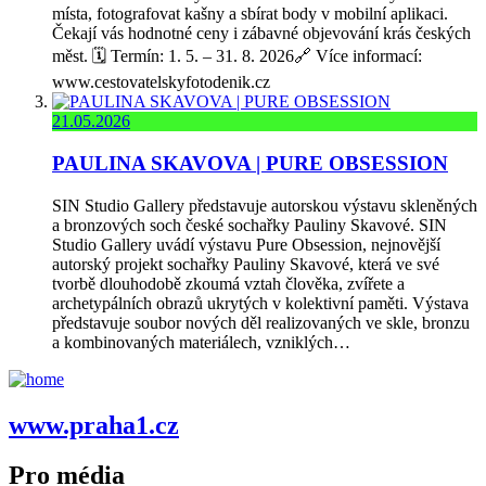
místa, fotografovat kašny a sbírat body v mobilní aplikaci.
Čekají vás hodnotné ceny i zábavné objevování krás českých
měst. 🗓️ Termín: 1. 5. – 31. 8. 2026🔗 Více informací:
www.cestovatelskyfotodenik.cz
21.05.2026
PAULINA SKAVOVA | PURE OBSESSION
SIN Studio Gallery představuje autorskou výstavu skleněných
a bronzových soch české sochařky Pauliny Skavové. SIN
Studio Gallery uvádí výstavu Pure Obsession, nejnovější
autorský projekt sochařky Pauliny Skavové, která ve své
tvorbě dlouhodobě zkoumá vztah člověka, zvířete a
archetypálních obrazů ukrytých v kolektivní paměti. Výstava
představuje soubor nových děl realizovaných ve skle, bronzu
a kombinovaných materiálech, vzniklých…
www.praha1.cz
Pro média