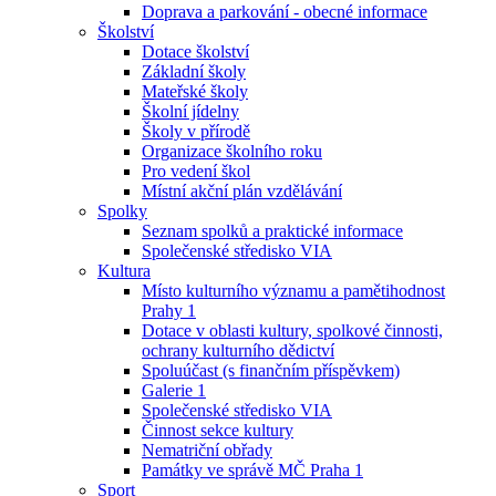
Doprava a parkování - obecné informace
Školství
Dotace školství
Základní školy
Mateřské školy
Školní jídelny
Školy v přírodě
Organizace školního roku
Pro vedení škol
Místní akční plán vzdělávání
Spolky
Seznam spolků a praktické informace
Společenské středisko VIA
Kultura
Místo kulturního významu a pamětihodnost
Prahy 1
Dotace v oblasti kultury, spolkové činnosti,
ochrany kulturního dědictví
Spoluúčast (s finančním příspěvkem)
Galerie 1
Společenské středisko VIA
Činnost sekce kultury
Nematriční obřady
Památky ve správě MČ Praha 1
Sport