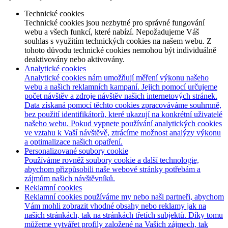
Technické cookies
Technické cookies jsou nezbytné pro správné fungování
webu a všech funkcí, které nabízí. Nepožadujeme Váš
souhlas s využitím technických cookies na našem webu. Z
tohoto důvodu technické cookies nemohou být individuálně
deaktivovány nebo aktivovány.
Analytické cookies
Analytické cookies nám umožňují měření výkonu našeho
webu a našich reklamních kampaní. Jejich pomocí určujeme
počet návštěv a zdroje návštěv našich internetových stránek.
Data získaná pomocí těchto cookies zpracováváme souhrnně,
bez použití identifikátorů, které ukazují na konkrétní uživatelé
našeho webu. Pokud vypnete používání analytických cookies
ve vztahu k Vaší návštěvě, ztrácíme možnost analýzy výkonu
a optimalizace našich opatření.
Personalizované soubory cookie
Používáme rovněž soubory cookie a další technologie,
abychom přizpůsobili naše webové stránky potřebám a
zájmům našich návštěvníků.
Reklamní cookies
Reklamní cookies používáme my nebo naši partneři, abychom
Vám mohli zobrazit vhodné obsahy nebo reklamy jak na
našich stránkách, tak na stránkách třetích subjektů. Díky tomu
můžeme vytvářet profily založené na Vašich zájmech, tak