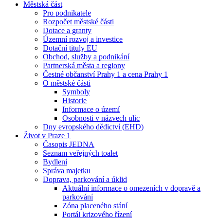
Městská část
Pro podnikatele
Rozpočet městské části
Dotace a granty
Územní rozvoj a investice
Dotační tituly EU
Obchod, služby a podnikání
Partnerská města a regiony
Čestné občanství Prahy 1 a cena Prahy 1
O městské části
Symboly
Historie
Informace o území
Osobnosti v názvech ulic
Dny evropského dědictví (EHD)
Život v Praze 1
Časopis JEDNA
Seznam veřejných toalet
Bydlení
Správa majetku
Doprava, parkování a úklid
Aktuální informace o omezeních v dopravě a
parkování
Zóna placeného stání
Portál krizového řízení