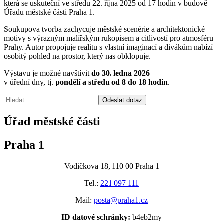
která se uskuteční ve středu 22. října 2025 od 17 hodin v budově
Úřadu městské části Praha 1.
Soukupova tvorba zachycuje městské scenérie a architektonické
motivy s výrazným malířským rukopisem a citlivostí pro atmosféru
Prahy. Autor propojuje realitu s vlastní imaginací a divákům nabízí
osobitý pohled na prostor, který nás obklopuje.
Výstavu je možné navštívit
do 30. ledna 2026
v úřední dny, tj.
pondělí a středu od 8 do 18 hodin
.
Vyhledávání:
Odeslat dotaz
Úřad městské části
Praha 1
Vodičkova 18, 110 00 Praha 1
Tel.:
221 097 111
Mail:
posta@praha1.cz
ID datové schránky:
b4eb2my