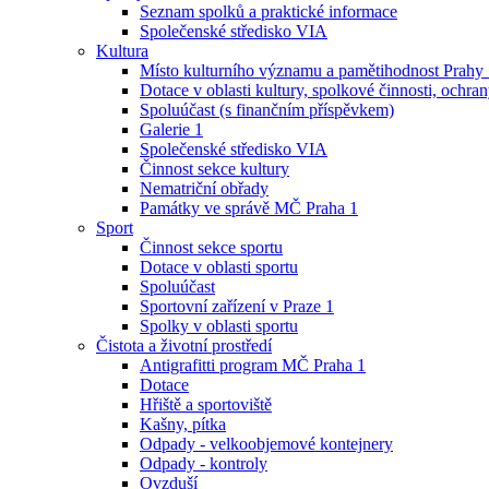
Seznam spolků a praktické informace
Společenské středisko VIA
Kultura
Místo kulturního významu a pamětihodnost Prahy
Dotace v oblasti kultury, spolkové činnosti, ochran
Spoluúčast (s finančním příspěvkem)
Galerie 1
Společenské středisko VIA
Činnost sekce kultury
Nematriční obřady
Památky ve správě MČ Praha 1
Sport
Činnost sekce sportu
Dotace v oblasti sportu
Spoluúčast
Sportovní zařízení v Praze 1
Spolky v oblasti sportu
Čistota a životní prostředí
Antigrafitti program MČ Praha 1
Dotace
Hřiště a sportoviště
Kašny, pítka
Odpady - velkoobjemové kontejnery
Odpady - kontroly
Ovzduší