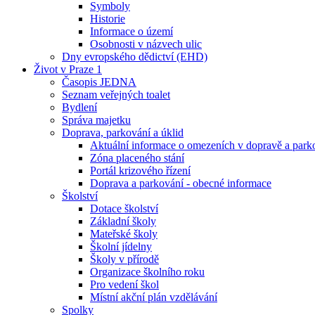
Symboly
Historie
Informace o území
Osobnosti v názvech ulic
Dny evropského dědictví (EHD)
Život v Praze 1
Časopis JEDNA
Seznam veřejných toalet
Bydlení
Správa majetku
Doprava, parkování a úklid
Aktuální informace o omezeních v dopravě a park
Zóna placeného stání
Portál krizového řízení
Doprava a parkování - obecné informace
Školství
Dotace školství
Základní školy
Mateřské školy
Školní jídelny
Školy v přírodě
Organizace školního roku
Pro vedení škol
Místní akční plán vzdělávání
Spolky