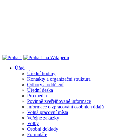
Úřad
Úřední hodiny
Kontakty a organizační struktura
Odbory a oddělení
Úřední deska
Pro média
Povinně zveřejňované informace
Informace o zpracování osobních údajů
Volná pracovní místa
Veřejné zakázky
Volby
Osobní doklady
Formuláře