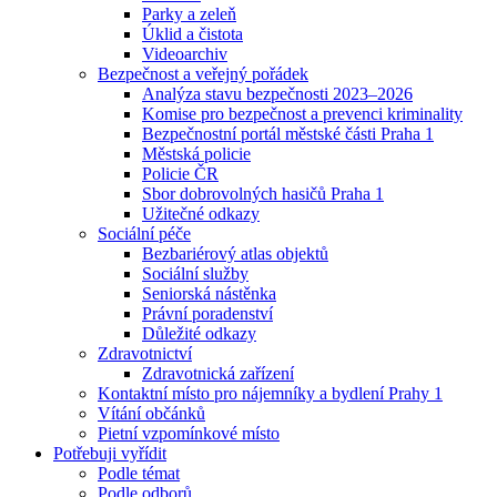
Parky a zeleň
Úklid a čistota
Videoarchiv
Bezpečnost a veřejný pořádek
Analýza stavu bezpečnosti 2023–2026
Komise pro bezpečnost a prevenci kriminality
Bezpečnostní portál městské části Praha 1
Městská policie
Policie ČR
Sbor dobrovolných hasičů Praha 1
Užitečné odkazy
Sociální péče
Bezbariérový atlas objektů
Sociální služby
Seniorská nástěnka
Právní poradenství
Důležité odkazy
Zdravotnictví
Zdravotnická zařízení
Kontaktní místo pro nájemníky a bydlení Prahy 1
Vítání občánků
Pietní vzpomínkové místo
Potřebuji vyřídit
Podle témat
Podle odborů