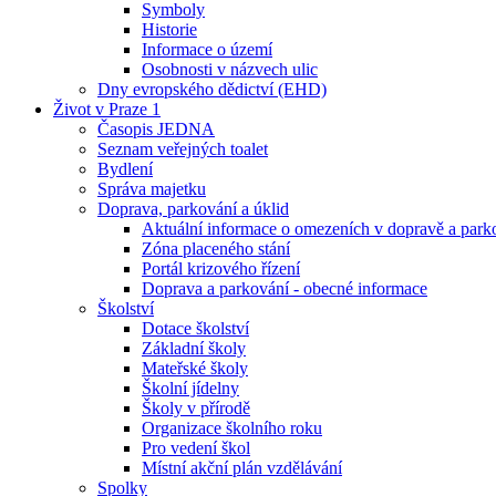
Symboly
Historie
Informace o území
Osobnosti v názvech ulic
Dny evropského dědictví (EHD)
Život v Praze 1
Časopis JEDNA
Seznam veřejných toalet
Bydlení
Správa majetku
Doprava, parkování a úklid
Aktuální informace o omezeních v dopravě a park
Zóna placeného stání
Portál krizového řízení
Doprava a parkování - obecné informace
Školství
Dotace školství
Základní školy
Mateřské školy
Školní jídelny
Školy v přírodě
Organizace školního roku
Pro vedení škol
Místní akční plán vzdělávání
Spolky