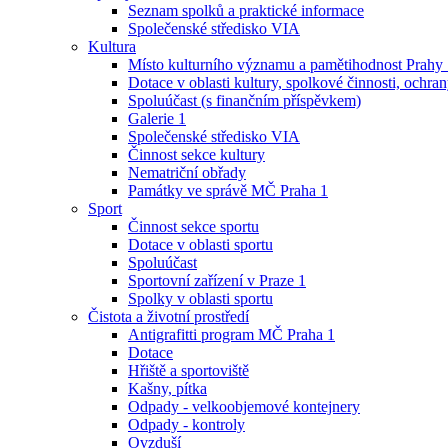
Seznam spolků a praktické informace
Společenské středisko VIA
Kultura
Místo kulturního významu a pamětihodnost Prahy
Dotace v oblasti kultury, spolkové činnosti, ochran
Spoluúčast (s finančním příspěvkem)
Galerie 1
Společenské středisko VIA
Činnost sekce kultury
Nematriční obřady
Památky ve správě MČ Praha 1
Sport
Činnost sekce sportu
Dotace v oblasti sportu
Spoluúčast
Sportovní zařízení v Praze 1
Spolky v oblasti sportu
Čistota a životní prostředí
Antigrafitti program MČ Praha 1
Dotace
Hřiště a sportoviště
Kašny, pítka
Odpady - velkoobjemové kontejnery
Odpady - kontroly
Ovzduší