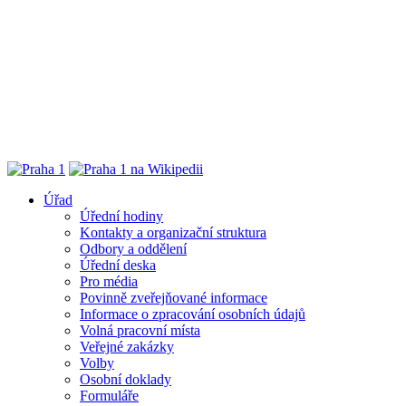
Úřad
Úřední hodiny
Kontakty a organizační struktura
Odbory a oddělení
Úřední deska
Pro média
Povinně zveřejňované informace
Informace o zpracování osobních údajů
Volná pracovní místa
Veřejné zakázky
Volby
Osobní doklady
Formuláře