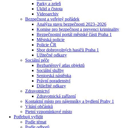
Parky a zeleň
Úklid a čistota
Videoarchiv
Bezpečnost a veřejný pořádek
Analýza stavu bezpečnosti 2023–2026
Komise pro bezpečnost a prevenci kriminality
Bezpečnostní portál městské části Praha 1
Městská policie
Policie ČR
Sbor dobrovolných hasičů Praha 1
Užitečné odkazy
Sociální péče
Bezbariérový atlas objektů
Sociální služby
Seniorská nástěnka
Právní poradenství
Důležité odkazy
Zdravotnictví
Zdravotnická zařízení
Kontaktní místo pro nájemníky a bydlení Prahy 1
Vítání občánků
Pietní vzpomínkové místo
Potřebuji vyřídit
Podle témat
Podle odborů