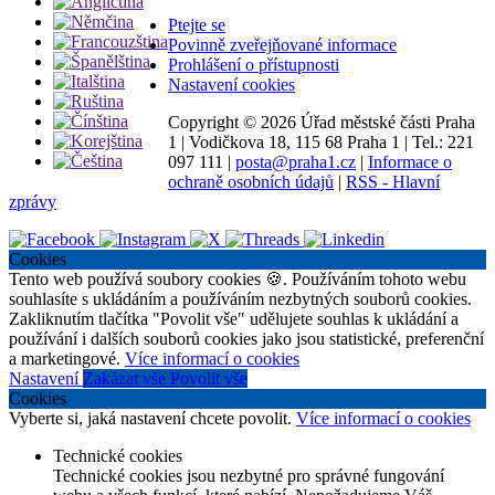
Ptejte se
Povinně zveřejňované informace
Prohlášení o přístupnosti
Nastavení cookies
Copyright ©
2026 Úřad městské části Praha
1
|
Vodičkova 18, 115 68 Praha 1
|
Tel.: 221
097 111
|
posta@praha1.cz
|
Informace o
ochraně osobních údajů
|
RSS - Hlavní
zprávy
Cookies
Tento web používá soubory cookies 🍪. Používáním tohoto webu
souhlasíte s ukládáním a používáním nezbytných souborů cookies.
Zakliknutím tlačítka "Povolit vše" udělujete souhlas k ukládání a
používání i dalších souborů cookies jako jsou statistické, preferenční
a marketingové.
Více informací o cookies
Nastavení
Zakázat vše
Povolit vše
Cookies
Vyberte si, jaká nastavení chcete povolit.
Více informací o cookies
Technické cookies
Technické cookies jsou nezbytné pro správné fungování