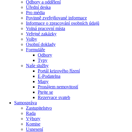
Odbory a oddělení
Úřední deska
Pro média
Povinně zveřejňované informace
Informace o zpracování osobních údajů
Volná pracovní místa
Veřejné zakázky
Volby
Osobní doklady
Formuláře
Odbory
Typy
Naše služby
Portál krizového řízení
E-Podatelna
Mapy
Pronájem nemovitostí
Ptejte se
Rezervace svateb
Samospráva
Zastupitelstvo
Rada
Výbory
Komise
Usnesení