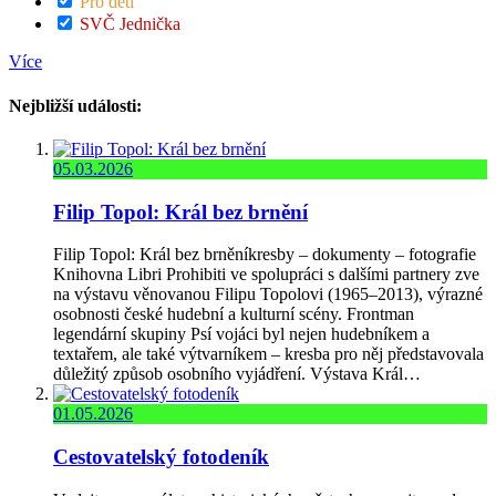
Pro děti
SVČ Jednička
Více
Nejbližší události:
05.03.2026
Filip Topol: Král bez brnění
Filip Topol: Král bez brněníkresby – dokumenty – fotografie
Knihovna Libri Prohibiti ve spolupráci s dalšími partnery zve
na výstavu věnovanou Filipu Topolovi (1965–2013), výrazné
osobnosti české hudební a kulturní scény. Frontman
legendární skupiny Psí vojáci byl nejen hudebníkem a
textařem, ale také výtvarníkem – kresba pro něj představovala
důležitý způsob osobního vyjádření. Výstava Král…
01.05.2026
Cestovatelský fotodeník