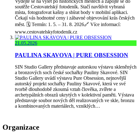
Vydejte se na výlet po historických městech a zapojte se do
soutěže Cestovatelský fotodeník. Stačí navštívit vybraná
místa, fotografovat kašny a sbírat body v mobilní aplikaci.
Čekají vás hodnotné ceny i zábavné objevování krás českých
měst. 🗓️ Termín: 1. 5. – 31. 8. 2026🔗 Více informací:
www.cestovatelskyfotodenik.cz
21.05.2026
PAULINA SKAVOVA | PURE OBSESSION
SIN Studio Gallery představuje autorskou výstavu skleněných
a bronzových soch české sochařky Pauliny Skavové. SIN
Studio Gallery uvádí výstavu Pure Obsession, nejnovější
autorský projekt sochařky Pauliny Skavové, která ve své
tvorbě dlouhodobě zkoumá vztah člověka, zvířete a
archetypálních obrazů ukrytých v kolektivní paměti. Výstava
představuje soubor nových děl realizovaných ve skle, bronzu
a kombinovaných materiálech, vzniklých…
Organizace