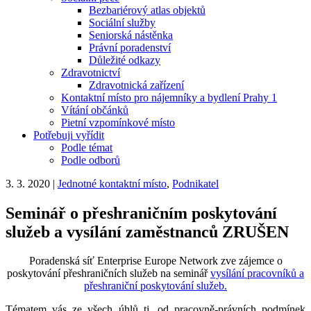
Bezbariérový atlas objektů
Sociální služby
Seniorská nástěnka
Právní poradenství
Důležité odkazy
Zdravotnictví
Zdravotnická zařízení
Kontaktní místo pro nájemníky a bydlení Prahy 1
Vítání občánků
Pietní vzpomínkové místo
Potřebuji vyřídit
Podle témat
Podle odborů
3. 3. 2020
|
Jednotné kontaktní místo
,
Podnikatel
Seminář o přeshraničním poskytování
služeb a vysílání zaměstnanců ZRUŠEN
Poradenská síť Enterprise Europe Network zve zájemce o
poskytování přeshraničních služeb na seminář
vysílání pracovníků a
přeshraniční poskytování služeb.
Tématem vás ze všech úhlů tj. od pracovně-právních podmínek