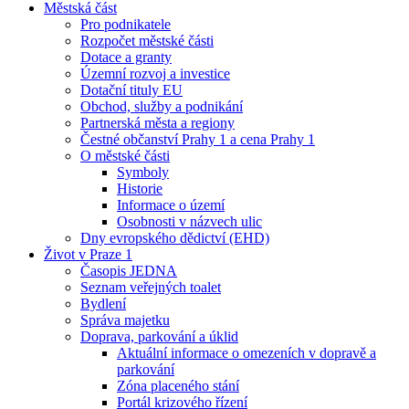
Městská část
Pro podnikatele
Rozpočet městské části
Dotace a granty
Územní rozvoj a investice
Dotační tituly EU
Obchod, služby a podnikání
Partnerská města a regiony
Čestné občanství Prahy 1 a cena Prahy 1
O městské části
Symboly
Historie
Informace o území
Osobnosti v názvech ulic
Dny evropského dědictví (EHD)
Život v Praze 1
Časopis JEDNA
Seznam veřejných toalet
Bydlení
Správa majetku
Doprava, parkování a úklid
Aktuální informace o omezeních v dopravě a
parkování
Zóna placeného stání
Portál krizového řízení