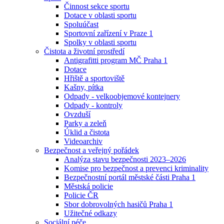
Činnost sekce sportu
Dotace v oblasti sportu
Spoluúčast
Sportovní zařízení v Praze 1
Spolky v oblasti sportu
Čistota a životní prostředí
Antigrafitti program MČ Praha 1
Dotace
Hřiště a sportoviště
Kašny, pítka
Odpady - velkoobjemové kontejnery
Odpady - kontroly
Ovzduší
Parky a zeleň
Úklid a čistota
Videoarchiv
Bezpečnost a veřejný pořádek
Analýza stavu bezpečnosti 2023–2026
Komise pro bezpečnost a prevenci kriminality
Bezpečnostní portál městské části Praha 1
Městská policie
Policie ČR
Sbor dobrovolných hasičů Praha 1
Užitečné odkazy
Sociální péče