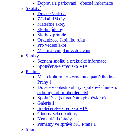
Doprava a parkování - obecné informace
Školství
Dotace školství
Základní školy
Mateřské školy
Školní jídelny
Školy v přírodě
Organizace školního roku
Pro vedení škol
Místní akční plán vzdělávání
Spolky
Seznam spolků a praktické informace
Společenské středisko VIA
Kultura
Místo kulturního významu a pamětihodnost
Prahy 1
Dotace v oblasti kultury, spolkové činnosti,
ochrany kulturního dědictví
Spoluúčast (s finančním příspěvkem)
Galerie 1
Společenské středisko VIA
Činnost sekce kultury
Nematriční obřady
Památky ve správě MČ Praha 1
Sport