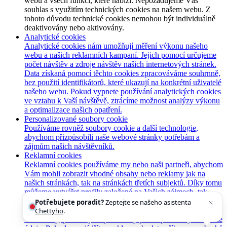
webu a všech funkcí, které nabízí. Nepožadujeme Váš
souhlas s využitím technických cookies na našem webu. Z
tohoto důvodu technické cookies nemohou být individuálně
deaktivovány nebo aktivovány.
Analytické cookies
Analytické cookies nám umožňují měření výkonu našeho
webu a našich reklamních kampaní. Jejich pomocí určujeme
počet návštěv a zdroje návštěv našich internetových stránek.
Data získaná pomocí těchto cookies zpracováváme souhrnně,
bez použití identifikátorů, které ukazují na konkrétní uživatelé
našeho webu. Pokud vypnete používání analytických cookies
ve vztahu k Vaší návštěvě, ztrácíme možnost analýzy výkonu
a optimalizace našich opatření.
Personalizované soubory cookie
Používáme rovněž soubory cookie a další technologie,
abychom přizpůsobili naše webové stránky potřebám a
zájmům našich návštěvníků.
Reklamní cookies
Reklamní cookies používáme my nebo naši partneři, abychom
Vám mohli zobrazit vhodné obsahy nebo reklamy jak na
našich stránkách, tak na stránkách třetích subjektů. Díky tomu
můžeme vytvářet profily založené na Vašich zájmech, tak
zvané pseudonymizované profily. Na základě těchto
Potřebujete poradit?
Zeptejte se našeho asistenta
informací není zpravidla možná bezprostřední identifikace
Chettyho
.
Vaší osoby, protože jsou používány pouze pseudonymizované