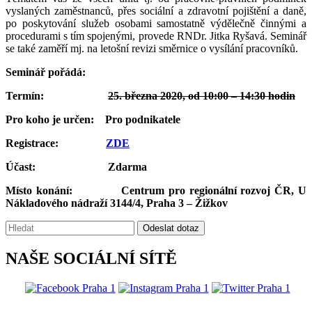
vyslaných zaměstnanců, přes sociální a zdravotní pojištění a daně,
po poskytování služeb osobami samostatně výdělečně činnými a
procedurami s tím spojenými, provede RNDr. Jitka Ryšavá. Seminář
se také zaměří mj. na letošní revizi směrnice o vysílání pracovníků.
Seminář pořádá:
Termín:
25. března 2020, od 10:00 – 14:30 hodin
Pro koho je určen:
Pro podnikatele
Registrace:
ZDE
Účast:
Zdarma
Místo konání:
Centrum pro regionální rozvoj ČR, U
Nákladového nádraží 3144/4, Praha 3 – Žižkov
Vyhledávání:
Odeslat dotaz
NAŠE SOCIÁLNÍ SÍTĚ