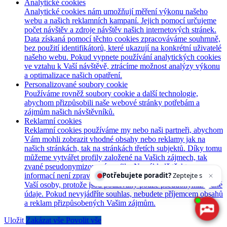
Analytické cookies
Analytické cookies nám umožňují měření výkonu našeho
webu a našich reklamních kampaní. Jejich pomocí určujeme
počet návštěv a zdroje návštěv našich internetových stránek.
Data získaná pomocí těchto cookies zpracováváme souhrnně,
bez použití identifikátorů, které ukazují na konkrétní uživatelé
našeho webu. Pokud vypnete používání analytických cookies
ve vztahu k Vaší návštěvě, ztrácíme možnost analýzy výkonu
a optimalizace našich opatření.
Personalizované soubory cookie
Používáme rovněž soubory cookie a další technologie,
abychom přizpůsobili naše webové stránky potřebám a
zájmům našich návštěvníků.
Reklamní cookies
Reklamní cookies používáme my nebo naši partneři, abychom
Vám mohli zobrazit vhodné obsahy nebo reklamy jak na
našich stránkách, tak na stránkách třetích subjektů. Díky tomu
můžeme vytvářet profily založené na Vašich zájmech, tak
zvané pseudonymizované profily. Na základě těchto
Potřebujete poradit?
Zeptejte se našeho asistenta
informací není zpravidla možná bezprostřední identifikace
Vaší osoby, protože jsou používány pouze pseudonymizované
údaje. Pokud nevyjádříte souhlas, nebudete příjemcem obsahů
a reklam přizpůsobených Vašim zájmům.
Uložit
Zakázat vše
Povolit vše