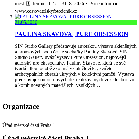
měst. 🗓️ Termín: 1. 5. – 31. 8. 2026🔗 Více informací:
www.cestovatelskyfotodenik.cz
21.05.2026
PAULINA SKAVOVA | PURE OBSESSION
SIN Studio Gallery představuje autorskou výstavu skleněných
a bronzových soch české sochařky Pauliny Skavové. SIN
Studio Gallery uvádí výstavu Pure Obsession, nejnovější
autorský projekt sochařky Pauliny Skavové, která ve své
tvorbě dlouhodobě zkoumá vztah člověka, zvířete a
archetypálních obrazů ukrytých v kolektivní paměti. Výstava
představuje soubor nových děl realizovaných ve skle, bronzu
a kombinovaných materiálech, vzniklých…
Organizace
Úřad městské části Praha 1
Úřad městské části Praha 1