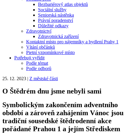
Bezbariérový atlas objektů
Sociální služby
Seniorská nástěnka
Právní poradenství
Důležité odkazy
Zdravotnictví
Zdravotnická zařízení
Kontaktní místo pro nájemníky a bydlení Prahy 1
Vítání občánků
Pietní vzpomínkové místo
Potřebuji vyřídit
Podle témat
Podle odborů
25. 12. 2023
|
Z městské části
O Štědrém dnu jsme nebyli sami
Symbolickým zakončením adventního
období a zároveň zahájením Vánoc jsou
tradiční sousedské štědrodenní akce
pořádané Prahou 1 a jejím Střediskem