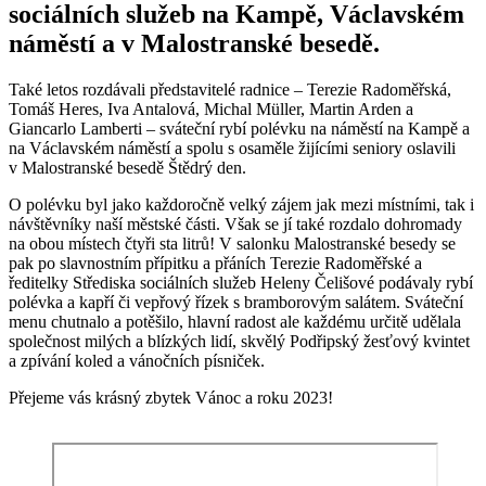
sociálních služeb na Kampě, Václavském
náměstí a v Malostranské besedě.
Také letos rozdávali představitelé radnice – Terezie Radoměřská,
Tomáš Heres, Iva Antalová, Michal Müller, Martin Arden a
Giancarlo Lamberti – sváteční rybí polévku na náměstí na Kampě a
na Václavském náměstí a spolu s osaměle žijícími seniory oslavili
v Malostranské besedě Štědrý den.
O polévku byl jako každoročně velký zájem jak mezi místními, tak i
návštěvníky naší městské části. Však se jí také rozdalo dohromady
na obou místech čtyři sta litrů! V salonku Malostranské besedy se
pak po slavnostním přípitku a přáních Terezie Radoměřské a
ředitelky Střediska sociálních služeb Heleny Čelišové podávaly rybí
polévka a kapří či vepřový řízek s bramborovým salátem. Sváteční
menu chutnalo a potěšilo, hlavní radost ale každému určitě udělala
společnost milých a blízkých lidí, skvělý Podřipský žesťový kvintet
a zpívání koled a vánočních písniček.
Přejeme vás krásný zbytek Vánoc a roku 2023!