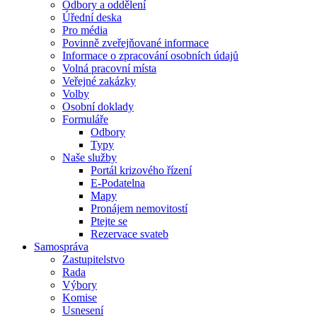
Odbory a oddělení
Úřední deska
Pro média
Povinně zveřejňované informace
Informace o zpracování osobních údajů
Volná pracovní místa
Veřejné zakázky
Volby
Osobní doklady
Formuláře
Odbory
Typy
Naše služby
Portál krizového řízení
E-Podatelna
Mapy
Pronájem nemovitostí
Ptejte se
Rezervace svateb
Samospráva
Zastupitelstvo
Rada
Výbory
Komise
Usnesení