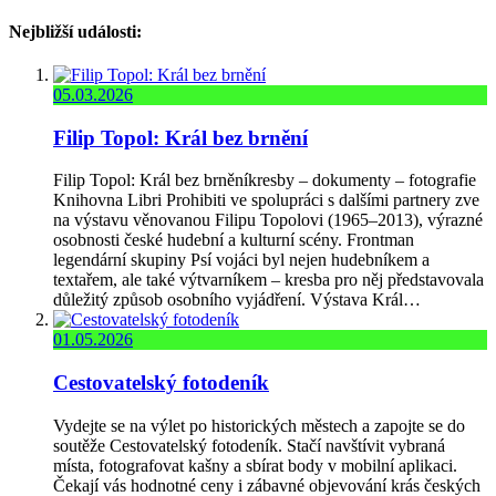
Nejbližší události:
05.03.2026
Filip Topol: Král bez brnění
Filip Topol: Král bez brněníkresby – dokumenty – fotografie
Knihovna Libri Prohibiti ve spolupráci s dalšími partnery zve
na výstavu věnovanou Filipu Topolovi (1965–2013), výrazné
osobnosti české hudební a kulturní scény. Frontman
legendární skupiny Psí vojáci byl nejen hudebníkem a
textařem, ale také výtvarníkem – kresba pro něj představovala
důležitý způsob osobního vyjádření. Výstava Král…
01.05.2026
Cestovatelský fotodeník
Vydejte se na výlet po historických městech a zapojte se do
soutěže Cestovatelský fotodeník. Stačí navštívit vybraná
místa, fotografovat kašny a sbírat body v mobilní aplikaci.
Čekají vás hodnotné ceny i zábavné objevování krás českých