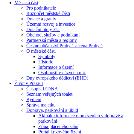
Městská část
Pro podnikatele
Rozpočet městské části
Dotace a granty
Územní rozvoj a investice
Dotační tituly EU
Obchod, služby a podnikání
Partnerská města a regiony
Čestné občanství Prahy 1 a cena Prahy 1
O městské části
Symboly
Historie
Informace o území
Osobnosti v názvech ulic
Dny evropského dědictví (EHD)
Život v Praze 1
Časopis JEDNA
Seznam veřejných toalet
Bydlení
Správa majetku
Doprava, parkování a úklid
Aktuální informace o omezeních v dopravě a
parkování
Zóna placeného stání
Portál krizového řízení