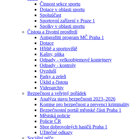
Činnost sekce sportu
Dotace v oblasti sportu
Spoluúčast
Sportovní zařízení v Praze 1
Spolky v oblasti sportu
Čistota a životní prostředí
Antigrafitti program MČ Praha 1
Dotace
Hřiště a sportoviště
Kašny, pítka
Odpady - velkoobjemové kontejnery
Odpady - kontroly
Ovzduší
Parky a zeleň
Úklid a čistota
Videoarchiv
Bezpečnost a veřejný pořádek
Analýza stavu bezpečnosti 2023–2026
Komise pro bezpečnost a prevenci kriminality
Bezpečnostní portál městské části Praha 1
Městská policie
Policie ČR
Sbor dobrovolných hasičů Praha 1
Užitečné odkazy
Sociální péče