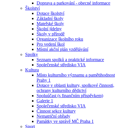
Doprava a parkování - obecné informace
Školství
Dotace školství
Základní školy
Mateřské školy
Školní jídelny
Školy v přírodě
Organizace školního roku
Pro vedení škol
Místní akční plán vzdělávání
Spolky
Seznam spolků a praktické informace
Společenské středisko VIA
Kultura
Místo kulturního významu a pamětihodnost
Prahy 1
Dotace v oblasti kultury, spolkové činnosti,
ochrany kulturního dědictví
Spoluúčast (s finančním příspěvkem)
Galerie 1
Společenské středisko VIA
Činnost sekce kultury
Nematriční obřady
Památky ve správě MČ Praha 1
Sport