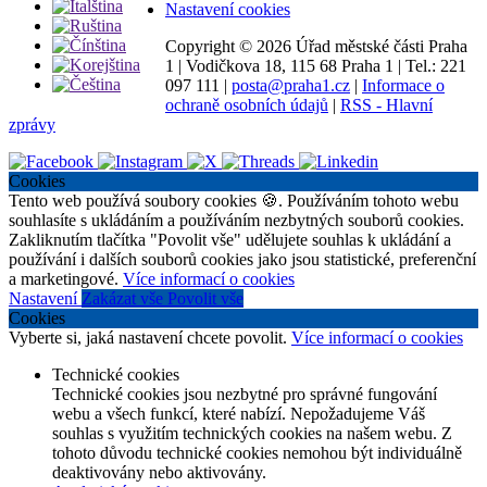
Nastavení cookies
Copyright ©
2026 Úřad městské části Praha
1
|
Vodičkova 18, 115 68 Praha 1
|
Tel.: 221
097 111
|
posta@praha1.cz
|
Informace o
ochraně osobních údajů
|
RSS - Hlavní
zprávy
Cookies
Tento web používá soubory cookies 🍪. Používáním tohoto webu
souhlasíte s ukládáním a používáním nezbytných souborů cookies.
Zakliknutím tlačítka "Povolit vše" udělujete souhlas k ukládání a
používání i dalších souborů cookies jako jsou statistické, preferenční
a marketingové.
Více informací o cookies
Nastavení
Zakázat vše
Povolit vše
Cookies
Vyberte si, jaká nastavení chcete povolit.
Více informací o cookies
Technické cookies
Technické cookies jsou nezbytné pro správné fungování
webu a všech funkcí, které nabízí. Nepožadujeme Váš
souhlas s využitím technických cookies na našem webu. Z
tohoto důvodu technické cookies nemohou být individuálně
deaktivovány nebo aktivovány.