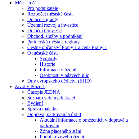
Městská část
Pro podnikatele
Rozpočet městské části
Dotace a granty
Územní rozvoj a investice
Dotační tituly EU
Obchod, služby a podnikání
Partnerská města a regiony
Čestné občanství Prahy 1 a cena Prahy 1
O městské části
Symboly
Historie
Informace o území
Osobnosti v názvech ulic
Dny evropského dědictví (EHD)
Život v Praze 1
Časopis JEDNA
Seznam veřejných toalet
Bydlení
Správa majetku
Doprava, parkování a úklid
Aktuální informace o omezeních v dopravě a
parkování
Zóna placeného stání
Portál krizového řízení