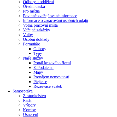
Odbory a oddělení
Úřední deska
Pro média
Povinně zveřejňované informace
Informace o zpracování osobních údajů
Volná pracovní místa
Veřejné zakázky
Volby
Osobní doklady
Formuláře
Odbory
Typy
Naše služby
Portál krizového řízení
E-Podatelna
Mapy
Pronájem nemovitostí
Ptejte se
Rezervace svateb
Samospráva
Zastupitelstvo
Rada
Výbory
Komise
Usnesení