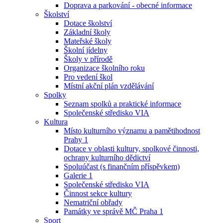
Doprava a parkování - obecné informace
Školství
Dotace školství
Základní školy
Mateřské školy
Školní jídelny
Školy v přírodě
Organizace školního roku
Pro vedení škol
Místní akční plán vzdělávání
Spolky
Seznam spolků a praktické informace
Společenské středisko VIA
Kultura
Místo kulturního významu a pamětihodnost
Prahy 1
Dotace v oblasti kultury, spolkové činnosti,
ochrany kulturního dědictví
Spoluúčast (s finančním příspěvkem)
Galerie 1
Společenské středisko VIA
Činnost sekce kultury
Nematriční obřady
Památky ve správě MČ Praha 1
Sport