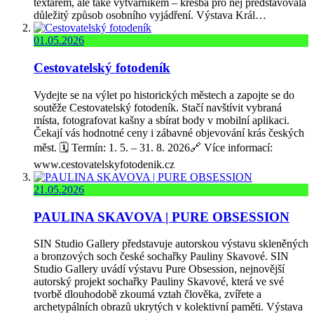
textařem, ale také výtvarníkem – kresba pro něj představovala
důležitý způsob osobního vyjádření. Výstava Král…
01.05.2026
Cestovatelský fotodeník
Vydejte se na výlet po historických městech a zapojte se do
soutěže Cestovatelský fotodeník. Stačí navštívit vybraná
místa, fotografovat kašny a sbírat body v mobilní aplikaci.
Čekají vás hodnotné ceny i zábavné objevování krás českých
měst. 🗓️ Termín: 1. 5. – 31. 8. 2026🔗 Více informací:
www.cestovatelskyfotodenik.cz
21.05.2026
PAULINA SKAVOVA | PURE OBSESSION
SIN Studio Gallery představuje autorskou výstavu skleněných
a bronzových soch české sochařky Pauliny Skavové. SIN
Studio Gallery uvádí výstavu Pure Obsession, nejnovější
autorský projekt sochařky Pauliny Skavové, která ve své
tvorbě dlouhodobě zkoumá vztah člověka, zvířete a
archetypálních obrazů ukrytých v kolektivní paměti. Výstava