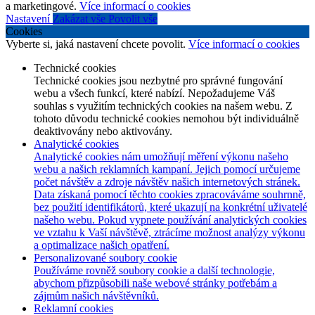
a marketingové.
Více informací o cookies
Nastavení
Zakázat vše
Povolit vše
Cookies
Vyberte si, jaká nastavení chcete povolit.
Více informací o cookies
Technické cookies
Technické cookies jsou nezbytné pro správné fungování
webu a všech funkcí, které nabízí. Nepožadujeme Váš
souhlas s využitím technických cookies na našem webu. Z
tohoto důvodu technické cookies nemohou být individuálně
deaktivovány nebo aktivovány.
Analytické cookies
Analytické cookies nám umožňují měření výkonu našeho
webu a našich reklamních kampaní. Jejich pomocí určujeme
počet návštěv a zdroje návštěv našich internetových stránek.
Data získaná pomocí těchto cookies zpracováváme souhrnně,
bez použití identifikátorů, které ukazují na konkrétní uživatelé
našeho webu. Pokud vypnete používání analytických cookies
ve vztahu k Vaší návštěvě, ztrácíme možnost analýzy výkonu
a optimalizace našich opatření.
Personalizované soubory cookie
Používáme rovněž soubory cookie a další technologie,
abychom přizpůsobili naše webové stránky potřebám a
zájmům našich návštěvníků.
Reklamní cookies