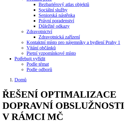
Bezbariérový atlas objektů
Sociální služby
Seniorská nástěnka
Právní poradenství
Důležité odkazy
Zdravotnictví
Zdravotnická zařízení
Kontaktní místo pro nájemníky a bydlení Prahy 1
Vítání občánků
Pietní vzpomínkové místo
Potřebuji vyřídit
Podle témat
Podle odborů
Domů
ŘEŠENÍ OPTIMALIZACE
DOPRAVNÍ OBSLUŽNOSTI
V RÁMCI MČ