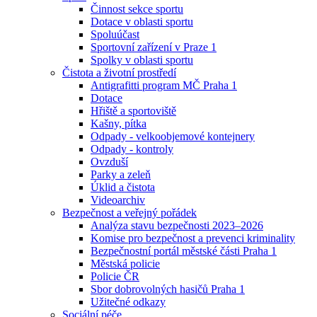
Činnost sekce sportu
Dotace v oblasti sportu
Spoluúčast
Sportovní zařízení v Praze 1
Spolky v oblasti sportu
Čistota a životní prostředí
Antigrafitti program MČ Praha 1
Dotace
Hřiště a sportoviště
Kašny, pítka
Odpady - velkoobjemové kontejnery
Odpady - kontroly
Ovzduší
Parky a zeleň
Úklid a čistota
Videoarchiv
Bezpečnost a veřejný pořádek
Analýza stavu bezpečnosti 2023–2026
Komise pro bezpečnost a prevenci kriminality
Bezpečnostní portál městské části Praha 1
Městská policie
Policie ČR
Sbor dobrovolných hasičů Praha 1
Užitečné odkazy
Sociální péče