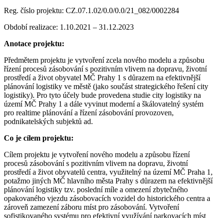
Reg. číslo projektu: CZ.07.1.02/0.0/0.0/21_082/0002284
Období realizace: 1.10.2021 – 31.12.2023
Anotace projektu:
Předmětem projektu je vytvoření zcela nového modelu a způsobu
řízení procesů zásobování s pozitivním vlivem na dopravu, životní
prostředí a život obyvatel MČ Prahy 1 s důrazem na efektivnější
plánování logistiky ve městě (jako součást strategického řešení city
logistiky). Pro tyto účely bude provedena studie city logistiky na
území MČ Prahy 1 a dále vyvinut moderní a škálovatelný systém
pro realtime plánování a řízení zásobování provozoven,
podnikatelských subjektů ad.
Co je cílem projektu:
Cílem projektu je vytvoření nového modelu a způsobu řízení
procesů zásobování s pozitivním vlivem na dopravu, životní
prostředí a život obyvatelů centra, využitelný na území MČ Praha 1,
potažmo jiných MČ hlavního města Prahy s důrazem na efektivnější
plánování logistiky tzv. poslední míle a omezení zbytečného
opakovaného vjezdu zásobovacích vozidel do historického centra a
zároveň zamezení záboru míst pro zásobování. Vytvoření
sofistikovaného systému pro efektivní využívání parkovacích míst