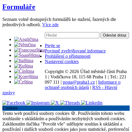
Formuláře
Seznam volně dostupných formulářů ke stažení, řazených dle
jednotlivých odborů.
Více zde
Vyhledávání:
Odeslat dotaz
Ptejte se
Povinně zveřejňované informace
Prohlášení o přístupnosti
Nastavení cookies
Copyright ©
2026 Úřad městské části Praha
1
|
Vodičkova 18, 115 68 Praha 1
|
Tel.: 221
097 111
|
posta@praha1.cz
|
Informace o
ochraně osobních údajů
|
RSS - Hlavní
zprávy
Cookies
Tento web používá soubory cookies 🍪. Používáním tohoto webu
souhlasíte s ukládáním a používáním nezbytných souborů cookies.
Zakliknutím tlačítka "Povolit vše" udělujete souhlas k ukládání a
používání i dalších souborů cookies jako jsou statistické, preferenční