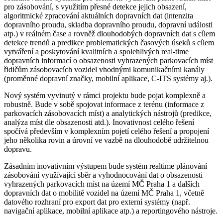
pro zásobování, s využitím přesné detekce jejich obsazení,
algoritmické zpracování aktuálních dopravních dat (intenzita
dopravního proudu, skladba dopravního proudu, dopravní události
atp.) v reálném čase a rovněž dlouhodobých dopravních dat s cílem
detekce trendů a predikce problematických časových úseků s cílem
vytváření a poskytování kvalitních a spolehlivých real-time
dopravních informací o obsazenosti vyhrazených parkovacích míst
řidičům zásobovacích vozidel vhodnými komunikačními kanály
(proměnné dopravní značky, mobilní aplikace, C-ITS systémy aj.).
Nový systém vyvinutý v rámci projektu bude pojat komplexně a
robustně. Bude v sobě spojovat informace z terénu (informace z
parkovacích zásobovacích míst) a analytických nástrojů (predikce,
analýza míst dle obsazenosti atd.). Inovativnost celého řešení
spočívá především v komplexním pojetí celého řešení a propojení
jeho několika rovin a úrovní ve vazbě na dlouhodobě udržitelnou
dopravu.
Zásadním inovativním výstupem bude systém realtime plánování
zásobování využívající sběr a vyhodnocování dat o obsazenosti
vyhrazených parkovacích míst na území MČ Praha 1 a dalších
dopravních dat o mobilitě vozidel na území MČ Praha 1, včetně
datového rozhraní pro export dat pro externí systémy (např.
navigační aplikace, mobilní aplikace atp.) a reportingového nástroje.