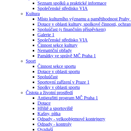
Seznam spolků a praktické informace
Společenské středisko VIA
Kultura
Místo kulturního významu a pamětihodnost Prahy
Dotace v oblasti kultury, spolkové činnosti, ochran
Spoluúčast (s finančním příspěvkem)
Galerie 1
Společenské středisko VIA
Činnost sekce kultury
Nematriční obřady
Památky ve správě MČ Praha 1
Sport
Činnost sekce sportu
Dotace v oblasti sportu
Spoluúčast
Sportovní zařízení v Praze 1
Spolky v oblasti sportu
Čistota a životní prostředí
Antigrafitti program MČ Praha 1
Dotace
Hřiště a sportoviště
Kašny, pítka
Odpady - velkoobjemové kontejnery
Odpady - kontroly
Ovzduší