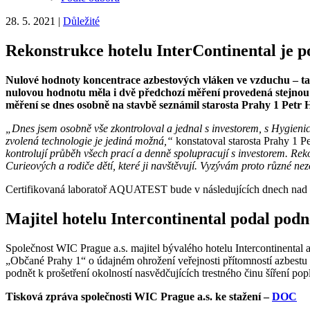
28. 5. 2021
|
Důležité
Rekonstrukce hotelu InterContinental je p
Nulové hodnoty koncentrace azbestových vláken ve vzduchu – ta
nulovou hodnotu měla i dvě předchozí měření provedená stejnou s
měření se dnes osobně na stavbě seznámil starosta Prahy 1 Petr 
„Dnes jsem osobně vše zkontroloval a jednal s investorem, s Hygienic
zvolená technologie je jediná možná,“
konstatoval starosta Prahy 1 
kontrolují průběh všech prací a denně spolupracují s investorem. Re
Curieových a rodiče dětí, které ji navštěvují. Vyzývám proto různé nez
Certifikovaná laboratoř AQUATEST bude v následujících dnech nad 
Majitel hotelu Intercontinental podal podně
Společnost WIC Prague a.s. majitel bývalého hotelu Intercontinental
„Občané Prahy 1“ o údajném ohrožení veřejnosti přítomností azbestu 
podnět k prošetření okolností nasvědčujících trestného činu šíření po
Tisková zpráva společnosti WIC Prague a.s. ke stažení –
DOC