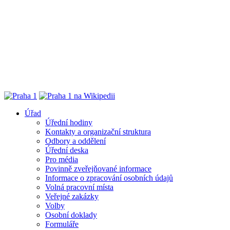
Úřad
Úřední hodiny
Kontakty a organizační struktura
Odbory a oddělení
Úřední deska
Pro média
Povinně zveřejňované informace
Informace o zpracování osobních údajů
Volná pracovní místa
Veřejné zakázky
Volby
Osobní doklady
Formuláře