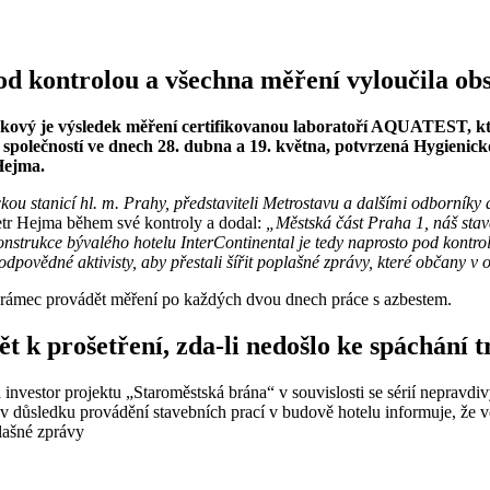
od kontrolou a všechna měření vyloučila obs
kový je výsledek měření certifikovanou laboratoří AQUATEST, kte
polečností ve dnech 28. dubna a 19. května, potvrzená Hygienicko
Hejma.
kou stanicí hl. m. Prahy, představiteli Metrostavu a dalšími odborníky 
Petr Hejma během své kontroly a dodal:
„Městská část Praha 1, náš stav
konstrukce bývalého hotelu InterContinental je tedy naprosto pod kont
odpovědné aktivisty, aby přestali šířit poplašné zprávy, které občany v
rámec provádět měření po každých dvou dnech práce s azbestem.
t k prošetření, zda-li nedošlo ke spáchání 
 a investor projektu „Staroměstská brána“ v souvislosti se sérií nepr
v důsledku provádění stavebních prací v budově hotelu informuje, že v
plašné zprávy