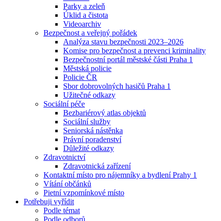
Parky a zeleň
Úklid a čistota
Videoarchiv
Bezpečnost a veřejný pořádek
Analýza stavu bezpečnosti 2023–2026
Komise pro bezpečnost a prevenci kriminality
Bezpečnostní portál městské části Praha 1
Městská policie
Policie ČR
Sbor dobrovolných hasičů Praha 1
Užitečné odkazy
Sociální péče
Bezbariérový atlas objektů
Sociální služby
Seniorská nástěnka
Právní poradenství
Důležité odkazy
Zdravotnictví
Zdravotnická zařízení
Kontaktní místo pro nájemníky a bydlení Prahy 1
Vítání občánků
Pietní vzpomínkové místo
Potřebuji vyřídit
Podle témat
Podle odborů