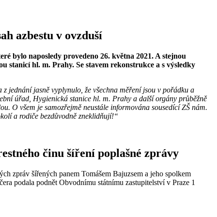
ah azbestu v ovzduší
ré bylo naposledy provedeno 26. května 2021. A stejnou
u stanicí hl. m. Prahy. Se stavem rekonstrukce a s výsledky
a z jednání jasně vyplynulo, že všechna měření jsou v pořádku a
ební úřad, Hygienická stanice hl. m. Prahy a další orgány průběžně
rolou. O všem je samozřejmě neustále informována sousedící ZŠ nám.
 okolí a rodiče bezdůvodně zneklidňují!“
trestného činu šíření poplašné zprávy
avdivých zpráv šířených panem Tomášem Bajuzsem a jeho spolkem
čera podala podnět Obvodnímu státnímu zastupitelství v Praze 1