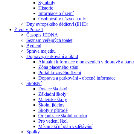
Symboly
Historie
Informace o území
Osobnosti v názvech ulic
Dny evropského dědictví (EHD)
Život v Praze 1
Časopis JEDNA
Seznam veřejných toalet
Bydlení
Správa majetku
Doprava, parkování a úklid
Aktuální informace o omezeních v dopravě a park
Zóna placeného stání
Portál krizového řízení
Doprava a parkování - obecné informace
Školství
Dotace školství
Základní školy
Mateřské školy
Školní jídelny
Školy v přírodě
Organizace školního roku
Pro vedení škol
Místní akční plán vzdělávání
Spolky