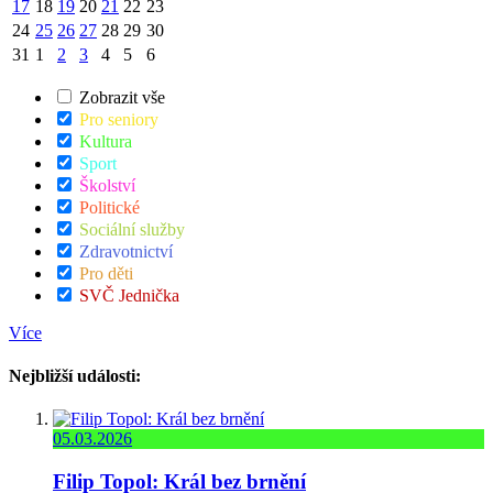
17
18
19
20
21
22
23
24
25
26
27
28
29
30
31
1
2
3
4
5
6
Zobrazit vše
Pro seniory
Kultura
Sport
Školství
Politické
Sociální služby
Zdravotnictví
Pro děti
SVČ Jednička
Více
Nejbližší události:
05.03.2026
Filip Topol: Král bez brnění