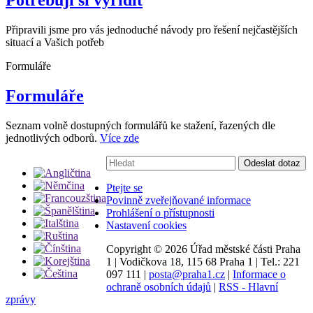
Potřebuji si vyřídit
Připravili jsme pro vás jednoduché návody pro řešení nejčastějších
situací a Vašich potřeb
Formuláře
Formuláře
Seznam volně dostupných formulářů ke stažení, řazených dle
jednotlivých odborů.
Více zde
Vyhledávání:
Odeslat dotaz
Ptejte se
Povinně zveřejňované informace
Prohlášení o přístupnosti
Nastavení cookies
Copyright ©
2026 Úřad městské části Praha
1
|
Vodičkova 18, 115 68 Praha 1
|
Tel.: 221
097 111
|
posta@praha1.cz
|
Informace o
ochraně osobních údajů
|
RSS - Hlavní
zprávy