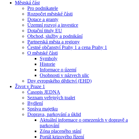
Městská část
Pro podnikatele
Rozpočet městské části
Dotace a granty
Územní rozvoj a investice
Dotační tituly EU
Obchod, služby a podnikání
Partnerská města a regiony
Čestné občanství Prahy 1 a cena Prahy 1
O městské části
Symboly
Historie
Informace o území
Osobnosti v názvech ulic
Dny evropského dědictví (EHD)
Život v Praze 1
Časopis JEDNA
Seznam veřejných toalet
Bydlení
Správa majetku
Doprava, parkování a úklid
Aktuální informace o omezeních v dopravě a
parkování
Zóna placeného stání
Portál krizového řízení