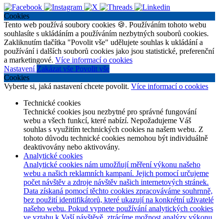
Cookies
Tento web používá soubory cookies 🍪. Používáním tohoto webu
souhlasíte s ukládáním a používáním nezbytných souborů cookies.
Zakliknutím tlačítka "Povolit vše" udělujete souhlas k ukládání a
používání i dalších souborů cookies jako jsou statistické, preferenční
a marketingové.
Více informací o cookies
Nastavení
Zakázat vše
Povolit vše
Cookies
Vyberte si, jaká nastavení chcete povolit.
Více informací o cookies
Technické cookies
Technické cookies jsou nezbytné pro správné fungování
webu a všech funkcí, které nabízí. Nepožadujeme Váš
souhlas s využitím technických cookies na našem webu. Z
tohoto důvodu technické cookies nemohou být individuálně
deaktivovány nebo aktivovány.
Analytické cookies
Analytické cookies nám umožňují měření výkonu našeho
webu a našich reklamních kampaní. Jejich pomocí určujeme
počet návštěv a zdroje návštěv našich internetových stránek.
Data získaná pomocí těchto cookies zpracováváme souhrnně,
bez použití identifikátorů, které ukazují na konkrétní uživatelé
našeho webu. Pokud vypnete používání analytických cookies
ve vztahu k Vaší návštěvě, ztrácíme možnost analýzy výkonu