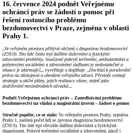
16. července 2024 podnět Veřejnému
ochránci práv se žádostí o pomoc při
řešení rostoucího problému
bezdomovectví v Praze, zejména v oblasti
Prahy 1.
„
Ve veřejném prostoru přibývá občanů s diagnózou bezdomovectví
(Z59.0). Tito lidé často trpí dalšími duševními a fyzickými
zdravotními problémy. Současné pokrytí terénními, ambulantními a
pobytovými sociálními a zdravotními službami je nedostatečné a
situace je alarmující
„, vysvětluje a doplňuje: „
Dochází k porušování
práva na důstojnost a ohrožení veřejného zdraví. Přestože existují
strategie a akční plány, jejich realizace vázne, stejně jako
dodržování mezinárodních závazků.
„
Podnět Veřejnému ochránci práv – Zanedbávání problému
bezdomovectví na vládní a magistrátní úrovni – žádost o pomoc
Stručně popište, co se stalo:
Ve veřejném prostoru Prahy, zejména
Prahy 1, narůstá počet lidí se zjevnou diagnózou bezdomovectví
(Z59.0). Tito lidé trpí obvykle dalšími duševními a fyzickými
diagnózami. Pokrytí terénními sociálními a zdravotními, jakož i