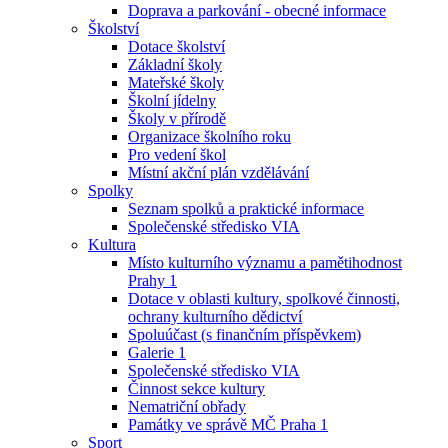
Doprava a parkování - obecné informace
Školství
Dotace školství
Základní školy
Mateřské školy
Školní jídelny
Školy v přírodě
Organizace školního roku
Pro vedení škol
Místní akční plán vzdělávání
Spolky
Seznam spolků a praktické informace
Společenské středisko VIA
Kultura
Místo kulturního významu a pamětihodnost
Prahy 1
Dotace v oblasti kultury, spolkové činnosti,
ochrany kulturního dědictví
Spoluúčast (s finančním příspěvkem)
Galerie 1
Společenské středisko VIA
Činnost sekce kultury
Nematriční obřady
Památky ve správě MČ Praha 1
Sport