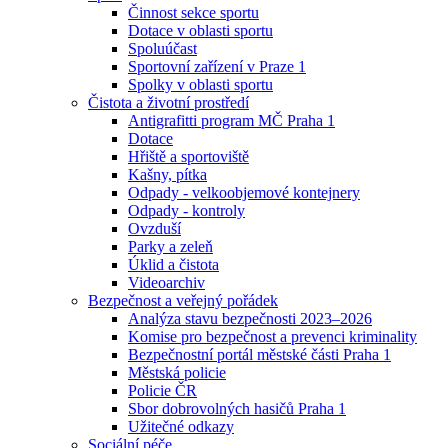
Činnost sekce sportu
Dotace v oblasti sportu
Spoluúčast
Sportovní zařízení v Praze 1
Spolky v oblasti sportu
Čistota a životní prostředí
Antigrafitti program MČ Praha 1
Dotace
Hřiště a sportoviště
Kašny, pítka
Odpady - velkoobjemové kontejnery
Odpady - kontroly
Ovzduší
Parky a zeleň
Úklid a čistota
Videoarchiv
Bezpečnost a veřejný pořádek
Analýza stavu bezpečnosti 2023–2026
Komise pro bezpečnost a prevenci kriminality
Bezpečnostní portál městské části Praha 1
Městská policie
Policie ČR
Sbor dobrovolných hasičů Praha 1
Užitečné odkazy
Sociální péče