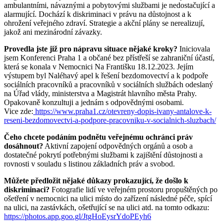
ambulantními, návaznými a pobytovými službami je nedostačující a
alarmující. Dochází k diskriminaci v právu na důstojnost a k
ohrožení veřejného zdraví. Strategie a akční plány se nerealizují,
jakož ani mezinárodní závazky.
Provedla jste již pro nápravu situace nějaké kroky?
Iniciovala
jsem Konferenci Praha 1 a občané bez přístřeší se zahraniční účastí,
která se konala v Nemocnici Na Františku 18.12.2023. Jejím
výstupem byl Naléhavý apel k řešení bezdomovectví a k podpoře
sociálních pracovníků a pracovníků v sociálních službách odeslaný
na Úřad vlády, ministerstva a Magistrát hlavního města Prahy.
Opakovaně konzultuji a jednám s odpovědnými osobami.
Vice zde:
https://www.praha1.cz/otevreny-dopis-ivany-antalove-k-
reseni-bezdomovectvi-a-podpore-pracovniku-v-socialnich-sluzbach/
Čeho chcete podáním podnětu veřejnému ochránci práv
dosáhnout?
Aktivní zapojení odpovědných orgánů a osob a
dostatečné pokrytí potřebnými službami k zajištění důstojnosti a
rovnosti v souladu s listinou základních práv a svobod.
Můžete předložit nějaké důkazy prokazující, že došlo k
diskriminaci?
Fotografie lidí ve veřejném prostoru propuštěných po
ošetření v nemocnici na ulici místo do zařízení následné péče, spící
na ulici, na zastávkách, ošetřující se na ulici atd. na tomto odkazu:
https://photos.app.goo.gl/JtgHoEysrYdoPEyh6