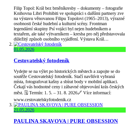
Filip Topol: Král bez brněníkresby – dokumenty – fotografie
Knihovna Libri Prohibiti ve spolupráci s dalšími partnery zve
na výstavu věnovanou Filipu Topolovi (1965–2013), výrazné
osobnosti české hudební a kulturní scény. Frontman
legendární skupiny Psí vojáci byl nejen hudebníkem a
textařem, ale také výtvarníkem – kresba pro něj představovala
důležitý způsob osobního vyjádření. Výstava Král…
01.05.2026
Cestovatelský fotodeník
Vydejte se na výlet po historických městech a zapojte se do
soutěže Cestovatelský fotodeník. Stačí navštívit vybraná
místa, fotografovat kašny a sbírat body v mobilní aplikaci.
Čekají vás hodnotné ceny i zábavné objevování krás českých
měst. 🗓️ Termín: 1. 5. – 31. 8. 2026🔗 Více informací:
www.cestovatelskyfotodenik.cz
21.05.2026
PAULINA SKAVOVA | PURE OBSESSION