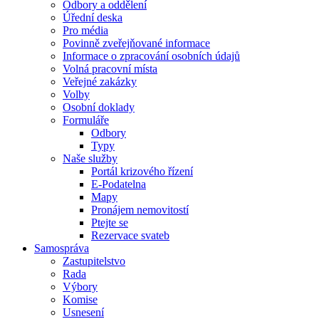
Odbory a oddělení
Úřední deska
Pro média
Povinně zveřejňované informace
Informace o zpracování osobních údajů
Volná pracovní místa
Veřejné zakázky
Volby
Osobní doklady
Formuláře
Odbory
Typy
Naše služby
Portál krizového řízení
E-Podatelna
Mapy
Pronájem nemovitostí
Ptejte se
Rezervace svateb
Samospráva
Zastupitelstvo
Rada
Výbory
Komise
Usnesení