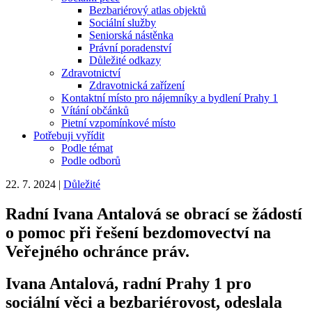
Bezbariérový atlas objektů
Sociální služby
Seniorská nástěnka
Právní poradenství
Důležité odkazy
Zdravotnictví
Zdravotnická zařízení
Kontaktní místo pro nájemníky a bydlení Prahy 1
Vítání občánků
Pietní vzpomínkové místo
Potřebuji vyřídit
Podle témat
Podle odborů
22. 7. 2024
|
Důležité
Radní Ivana Antalová se obrací se žádostí
o pomoc při řešení bezdomovectví na
Veřejného ochránce práv.
Ivana Antalová, radní Prahy 1 pro
sociální věci a bezbariérovost, odeslala