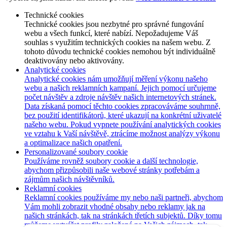
Technické cookies
Technické cookies jsou nezbytné pro správné fungování
webu a všech funkcí, které nabízí. Nepožadujeme Váš
souhlas s využitím technických cookies na našem webu. Z
tohoto důvodu technické cookies nemohou být individuálně
deaktivovány nebo aktivovány.
Analytické cookies
Analytické cookies nám umožňují měření výkonu našeho
webu a našich reklamních kampaní. Jejich pomocí určujeme
počet návštěv a zdroje návštěv našich internetových stránek.
Data získaná pomocí těchto cookies zpracováváme souhrnně,
bez použití identifikátorů, které ukazují na konkrétní uživatelé
našeho webu. Pokud vypnete používání analytických cookies
ve vztahu k Vaší návštěvě, ztrácíme možnost analýzy výkonu
a optimalizace našich opatření.
Personalizované soubory cookie
Používáme rovněž soubory cookie a další technologie,
abychom přizpůsobili naše webové stránky potřebám a
zájmům našich návštěvníků.
Reklamní cookies
Reklamní cookies používáme my nebo naši partneři, abychom
Vám mohli zobrazit vhodné obsahy nebo reklamy jak na
našich stránkách, tak na stránkách třetích subjektů. Díky tomu
můžeme vytvářet profily založené na Vašich zájmech, tak