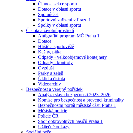
Činnost sekce sportu
Dotace v oblasti sportu
Spoluúčast
Sportovní zařízení v Praze 1
Spolky v oblasti sportu
Čistota a životní prostředí
Antigrafitti program MČ Praha 1
Dotace
Hřiště a sportoviště
Kašny, pítka
Odpady - velkoobjemové kontejnery
Odpady - kontroly
Ovzduší
Parky a zeleň
Úklid a čistota
Videoarchiv
Bezpečnost a veřejný pořádek
Analýza stavu bezpečnosti 2023–2026
Komise pro bezpečnost a prevenci kriminality
Bezpečnostní portál městské části Praha 1
Městská policie
Policie ČR
Sbor dobrovolných hasičů Praha 1
Užitečné odkazy
Sociální péče