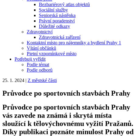
Bezbariérový atlas objektů
Sociální služby
Seniorská nástěnka
Právní poradenství
Důležité odkazy
Zdravotnictví
Zdravotnická zařízení
Kontaktní místo pro nájemníky a bydlení Prahy 1
Vítání občánků
Pietní vzpomínkové místo
Potřebuji vyřídit
Podle témat
Podle odborů
25. 1. 2024
|
Z městské části
Průvodce po sportovních stavbách Prahy
Průvodce po sportovních stavbách Prahy
vás zavede na známá i skrytá místa
sloužící k tělovýchovnému vyžití Pražanů.
Díky publikaci poznáte minulost Prahy od