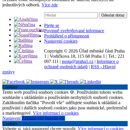
jednotlivých odborů.
Více zde
Vyhledávání:
Odeslat dotaz
Ptejte se
Povinně zveřejňované informace
Prohlášení o přístupnosti
Nastavení cookies
Copyright ©
2026 Úřad městské části Praha
1
|
Vodičkova 18, 115 68 Praha 1
|
Tel.: 221
097 111
|
posta@praha1.cz
|
Informace o
ochraně osobních údajů
|
RSS - Hlavní
zprávy
Cookies
Tento web používá soubory cookies 🍪. Používáním tohoto webu
souhlasíte s ukládáním a používáním nezbytných souborů cookies.
Zakliknutím tlačítka "Povolit vše" udělujete souhlas k ukládání a
používání i dalších souborů cookies jako jsou statistické, preferenční
a marketingové.
Více informací o cookies
Nastavení
Zakázat vše
Povolit vše
Cookies
Vyberte si, jaká nastavení chcete povolit.
Více informací o cookies