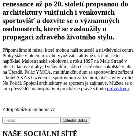
renesance až po 20. století propsanou do
architektury vnitřních i venkovních
sportovišť a dozvíte se o významných
osobnostech, které se zasloužily o
propagaci zdravého životního stylu.
Připomeňme si místa, které mohou naši sousedé a návštěvníci centra
Prahy stále v plném rozsahu využívat a aktivně tak činí. Je to
například Malostranská sokolovna z roku 1897 na Malé Straně v
ulici U lanové dráhy, Tyršův dům, sídlo České obce sokolské v ulici
na Újezdě, Palác YMCA, multifunkční dům se sportovními zařízení
a hotel AXA s bazénem a sportovními zařízeními, obě stavby v ulici
Na Poříčí. Spojení architektury se sportem je zajímavé. Můžete se o
tom přesvědčit na inspirativní procházce právě s tímto
průvodcem
.
Zdroj obrázku: knihobot.cz
Vyhledávání:
Odeslat dotaz
NAŠE SOCIÁLNÍ SÍTĚ