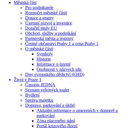
Městská část
Pro podnikatele
Rozpočet městské části
Dotace a granty
Územní rozvoj a investice
Dotační tituly EU
Obchod, služby a podnikání
Partnerská města a regiony
Čestné občanství Prahy 1 a cena Prahy 1
O městské části
Symboly
Historie
Informace o území
Osobnosti v názvech ulic
Dny evropského dědictví (EHD)
Život v Praze 1
Časopis JEDNA
Seznam veřejných toalet
Bydlení
Správa majetku
Doprava, parkování a úklid
Aktuální informace o omezeních v dopravě a
parkování
Zóna placeného stání
Portál krizového řízení