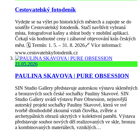
Cestovatelský fotodeník
Vydejte se na výlet po historických městech a zapojte se do
soutěže Cestovatelský fotodeník. Stačí navštívit vybraná
místa, fotografovat kašny a sbírat body v mobilní aplikaci.
Čekají vás hodnotné ceny i zábavné objevování krás českých
měst. 🗓️ Termín: 1. 5. – 31. 8. 2026🔗 Více informací:
www.cestovatelskyfotodenik.cz
21.05.2026
PAULINA SKAVOVA | PURE OBSESSION
SIN Studio Gallery představuje autorskou výstavu skleněných
a bronzových soch české sochařky Pauliny Skavové. SIN
Studio Gallery uvádí výstavu Pure Obsession, nejnovější
autorský projekt sochařky Pauliny Skavové, která ve své
tvorbě dlouhodobě zkoumá vztah člověka, zvířete a
archetypálních obrazů ukrytých v kolektivní paměti. Výstava
představuje soubor nových děl realizovaných ve skle, bronzu
a kombinovaných materiálech, vzniklých…