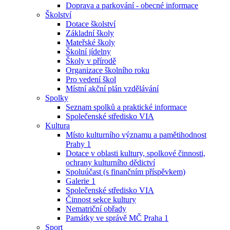
Doprava a parkování - obecné informace
Školství
Dotace školství
Základní školy
Mateřské školy
Školní jídelny
Školy v přírodě
Organizace školního roku
Pro vedení škol
Místní akční plán vzdělávání
Spolky
Seznam spolků a praktické informace
Společenské středisko VIA
Kultura
Místo kulturního významu a pamětihodnost
Prahy 1
Dotace v oblasti kultury, spolkové činnosti,
ochrany kulturního dědictví
Spoluúčast (s finančním příspěvkem)
Galerie 1
Společenské středisko VIA
Činnost sekce kultury
Nematriční obřady
Památky ve správě MČ Praha 1
Sport