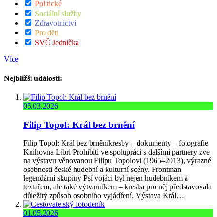
Politické
Sociální služby
Zdravotnictví
Pro děti
SVČ Jednička
Více
Nejbližší události:
05.03.2026
Filip Topol: Král bez brnění
Filip Topol: Král bez brněníkresby – dokumenty – fotografie
Knihovna Libri Prohibiti ve spolupráci s dalšími partnery zve
na výstavu věnovanou Filipu Topolovi (1965–2013), výrazné
osobnosti české hudební a kulturní scény. Frontman
legendární skupiny Psí vojáci byl nejen hudebníkem a
textařem, ale také výtvarníkem – kresba pro něj představovala
důležitý způsob osobního vyjádření. Výstava Král…
01.05.2026