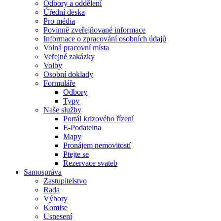
Odbory a oddělení
Úřední deska
Pro média
Povinně zveřejňované informace
Informace o zpracování osobních údajů
Volná pracovní místa
Veřejné zakázky
Volby
Osobní doklady
Formuláře
Odbory
Typy
Naše služby
Portál krizového řízení
E-Podatelna
Mapy
Pronájem nemovitostí
Ptejte se
Rezervace svateb
Samospráva
Zastupitelstvo
Rada
Výbory
Komise
Usnesení