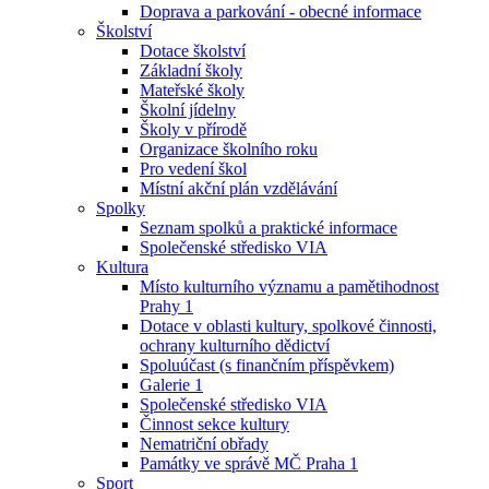
Doprava a parkování - obecné informace
Školství
Dotace školství
Základní školy
Mateřské školy
Školní jídelny
Školy v přírodě
Organizace školního roku
Pro vedení škol
Místní akční plán vzdělávání
Spolky
Seznam spolků a praktické informace
Společenské středisko VIA
Kultura
Místo kulturního významu a pamětihodnost
Prahy 1
Dotace v oblasti kultury, spolkové činnosti,
ochrany kulturního dědictví
Spoluúčast (s finančním příspěvkem)
Galerie 1
Společenské středisko VIA
Činnost sekce kultury
Nematriční obřady
Památky ve správě MČ Praha 1
Sport