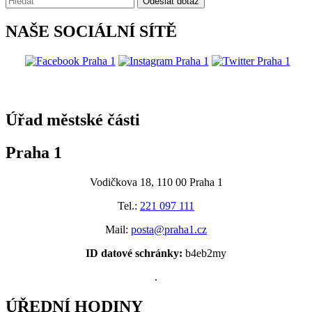
Odeslat dotaz
NAŠE SOCIÁLNÍ SÍTĚ
@praha1
Úřad městské části
Praha 1
Vodičkova 18, 110 00 Praha 1
Tel.:
221 097 111
Mail:
posta@praha1.cz
ID datové schránky:
b4eb2my
.
ÚŘEDNÍ HODINY