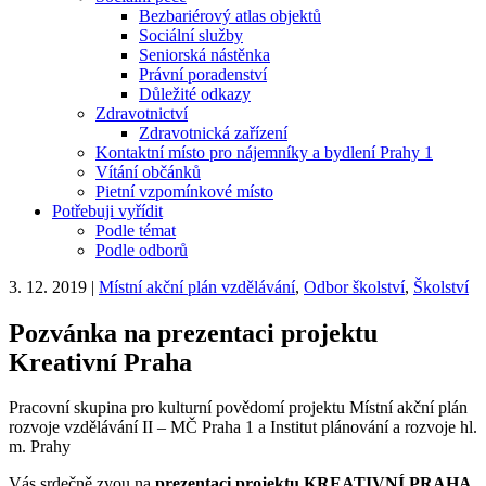
Bezbariérový atlas objektů
Sociální služby
Seniorská nástěnka
Právní poradenství
Důležité odkazy
Zdravotnictví
Zdravotnická zařízení
Kontaktní místo pro nájemníky a bydlení Prahy 1
Vítání občánků
Pietní vzpomínkové místo
Potřebuji vyřídit
Podle témat
Podle odborů
3. 12. 2019
|
Místní akční plán vzdělávání
,
Odbor školství
,
Školství
Pozvánka na prezentaci projektu
Kreativní Praha
Pracovní skupina pro kulturní povědomí projektu Místní akční plán
rozvoje vzdělávání II – MČ Praha 1 a Institut plánování a rozvoje hl.
m. Prahy
Vás srdečně zvou na
prezentaci projektu KREATIVNÍ PRAHA