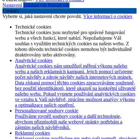
Nastavení
Zakázat vše
Povolit vše
Cookies
Vyberte si, jaká nastavení chcete povolit.
Více informací o cookies
Technické cookies
Technické cookies jsou nezbytné pro správné fungování
webu a všech funkcí, které nabízí. Nepožadujeme Váš
souhlas s využitím technických cookies na našem webu. Z
tohoto důvodu technické cookies nemohou být individuálně
deaktivovány nebo aktivovány.
Analytické cookies
Analytické cookies nám umožňují měření výkonu našeho
webu a našich reklamních kampaní. Jejich pomocí určujeme
počet návštěv a zdroje návštěv našich internetových stránek.
Data získaná pomocí těchto cookies zpracováváme souhrnně,
bez použití identifikátorů, které ukazují na konkrétní uživatelé
našeho webu. Pokud vypnete používání analytických cookies
ve vztahu k Vaší návštěvě, ztrácíme možnost analýzy výkonu
a optimalizace našich opatření.
Personalizované soubory cookie
Používáme rovněž soubory cookie a další technologie,
abychom přizpůsobili naše webové stránky potřebám a
zájmům našich návštěvníků.
Reklamní cookies
Reklamní cookies používáme my nebo naši partneři, abychom