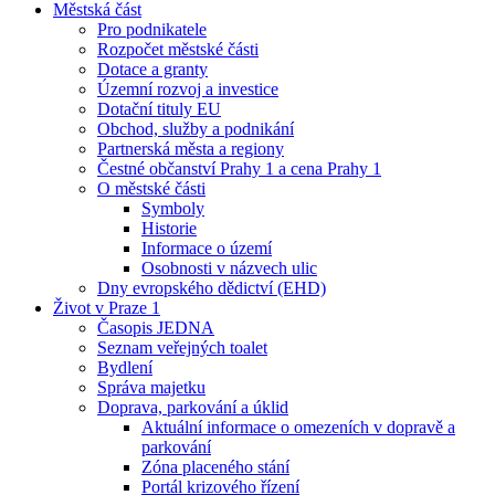
Městská část
Pro podnikatele
Rozpočet městské části
Dotace a granty
Územní rozvoj a investice
Dotační tituly EU
Obchod, služby a podnikání
Partnerská města a regiony
Čestné občanství Prahy 1 a cena Prahy 1
O městské části
Symboly
Historie
Informace o území
Osobnosti v názvech ulic
Dny evropského dědictví (EHD)
Život v Praze 1
Časopis JEDNA
Seznam veřejných toalet
Bydlení
Správa majetku
Doprava, parkování a úklid
Aktuální informace o omezeních v dopravě a
parkování
Zóna placeného stání
Portál krizového řízení