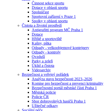
Činnost sekce sportu
Dotace v oblasti sportu
Spoluúčast
Sportovní zařízení v Praze 1
Spolky v oblasti sportu
Čistota a životní prostředí
Antigrafitti program MČ Praha 1
Dotace
Hřiště a sportoviště
Kašny, pítka
Odpady - velkoobjemové kontejnery
Odpady - kontroly
Ovzduší
Parky a zeleň
Úklid a čistota
Videoarchiv
Bezpečnost a veřejný pořádek
Analýza stavu bezpečnosti 2023–2026
Komise pro bezpečnost a prevenci kriminality
Bezpečnostní portál městské části Praha 1
Městská policie
Policie ČR
Sbor dobrovolných hasičů Praha 1
Užitečné odkazy
Sociální péče