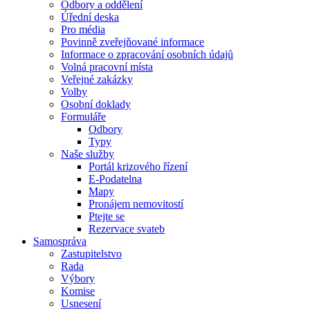
Odbory a oddělení
Úřední deska
Pro média
Povinně zveřejňované informace
Informace o zpracování osobních údajů
Volná pracovní místa
Veřejné zakázky
Volby
Osobní doklady
Formuláře
Odbory
Typy
Naše služby
Portál krizového řízení
E-Podatelna
Mapy
Pronájem nemovitostí
Ptejte se
Rezervace svateb
Samospráva
Zastupitelstvo
Rada
Výbory
Komise
Usnesení