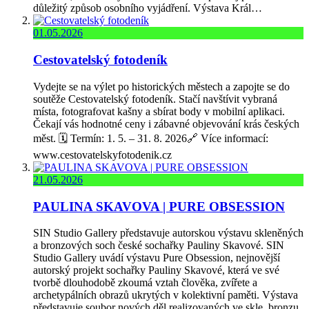
důležitý způsob osobního vyjádření. Výstava Král…
01.05.2026
Cestovatelský fotodeník
Vydejte se na výlet po historických městech a zapojte se do
soutěže Cestovatelský fotodeník. Stačí navštívit vybraná
místa, fotografovat kašny a sbírat body v mobilní aplikaci.
Čekají vás hodnotné ceny i zábavné objevování krás českých
měst. 🗓️ Termín: 1. 5. – 31. 8. 2026🔗 Více informací:
www.cestovatelskyfotodenik.cz
21.05.2026
PAULINA SKAVOVA | PURE OBSESSION
SIN Studio Gallery představuje autorskou výstavu skleněných
a bronzových soch české sochařky Pauliny Skavové. SIN
Studio Gallery uvádí výstavu Pure Obsession, nejnovější
autorský projekt sochařky Pauliny Skavové, která ve své
tvorbě dlouhodobě zkoumá vztah člověka, zvířete a
archetypálních obrazů ukrytých v kolektivní paměti. Výstava
představuje soubor nových děl realizovaných ve skle, bronzu