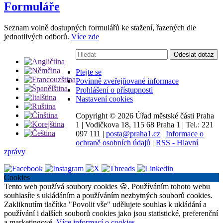
Formuláře
Seznam volně dostupných formulářů ke stažení, řazených dle
jednotlivých odborů.
Více zde
Vyhledávání:
Odeslat dotaz
Ptejte se
Povinně zveřejňované informace
Prohlášení o přístupnosti
Nastavení cookies
Copyright ©
2026 Úřad městské části Praha
1
|
Vodičkova 18, 115 68 Praha 1
|
Tel.: 221
097 111
|
posta@praha1.cz
|
Informace o
ochraně osobních údajů
|
RSS - Hlavní
zprávy
Cookies
Tento web používá soubory cookies 🍪. Používáním tohoto webu
souhlasíte s ukládáním a používáním nezbytných souborů cookies.
Zakliknutím tlačítka "Povolit vše" udělujete souhlas k ukládání a
používání i dalších souborů cookies jako jsou statistické, preferenční
a marketingové.
Více informací o cookies