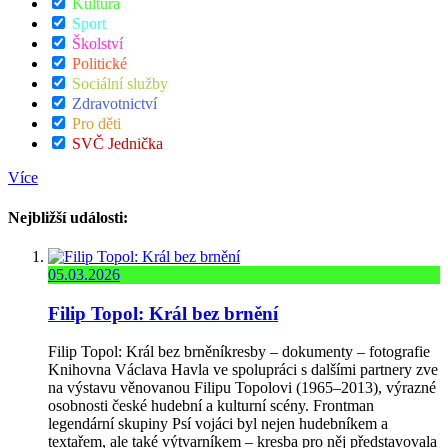
Kultura
Sport
Školství
Politické
Sociální služby
Zdravotnictví
Pro děti
SVČ Jednička
Více
Nejbližší události:
05.03.2026
Filip Topol: Král bez brnění
Filip Topol: Král bez brněníkresby – dokumenty – fotografie
Knihovna Václava Havla ve spolupráci s dalšími partnery zve
na výstavu věnovanou Filipu Topolovi (1965–2013), výrazné
osobnosti české hudební a kulturní scény. Frontman
legendární skupiny Psí vojáci byl nejen hudebníkem a
textařem, ale také výtvarníkem – kresba pro něj představovala