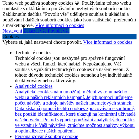
Tento web používá soubory cookies 🍪. Používáním tohoto webu
souhlasíte s ukládáním a používáním nezbytných souborů cookies.
Zakliknutím tlačítka "Povolit vše" udělujete souhlas k ukládání a
používání i dalších souborů cookies jako jsou statistické, preferenční
a marketingové.
Více informací o cookies
Nastavení
Zakázat vše
Povolit vše
Cookies
Vyberte si, jaká nastavení chcete povolit.
Více informací o cookies
Technické cookies
Technické cookies jsou nezbytné pro správné fungování
webu a všech funkcí, které nabízí. Nepožadujeme Váš
souhlas s využitím technických cookies na našem webu. Z
tohoto důvodu technické cookies nemohou být individuálně
deaktivovány nebo aktivovány.
Analytické cookies
Analytické cookies nám umožňují měření výkonu našeho
webu a našich reklamních kampaní. Jejich pomocí určujeme
počet návštěv a zdroje návštěv našich internetových stránek.
Data získaná pomocí těchto cookies zpracováváme souhrnně,
bez použití identifikátorů, které ukazují na konkrétní uživatelé
našeho webu. Pokud vypnete používání analytických cookies
ve vztahu k Vaší návštěvě, ztrácíme možnost analýzy výkonu
a optimalizace našich opatření.
Personalizované soubory cookie