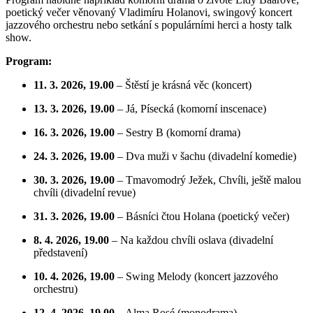
poetický večer věnovaný Vladimíru Holanovi, swingový koncert
jazzového orchestru nebo setkání s populárními herci a hosty talk
show.
Program:
11. 3. 2026, 19.00
– Štěstí je krásná věc (koncert)
13. 3. 2026, 19.00
– Já, Písecká (komorní inscenace)
16. 3. 2026, 19.00
– Sestry B (komorní drama)
24. 3. 2026, 19.00
– Dva muži v šachu (divadelní komedie)
30. 3. 2026, 19.00
– Tmavomodrý Ježek, Chvíli, ještě malou
chvíli (divadelní revue)
31. 3. 2026, 19.00
– Básníci čtou Holana (poetický večer)
8. 4. 2026, 19.00
– Na každou chvíli oslava (divadelní
představení)
10. 4. 2026, 19.00
– Swing Melody (koncert jazzového
orchestru)
12. 4. 2026, 19.00
– Alma Rosé (monodrama)