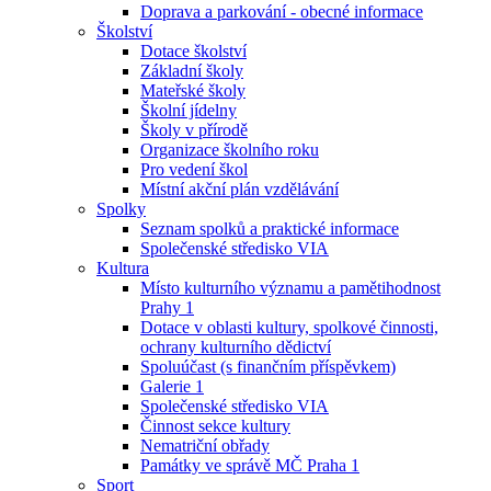
Doprava a parkování - obecné informace
Školství
Dotace školství
Základní školy
Mateřské školy
Školní jídelny
Školy v přírodě
Organizace školního roku
Pro vedení škol
Místní akční plán vzdělávání
Spolky
Seznam spolků a praktické informace
Společenské středisko VIA
Kultura
Místo kulturního významu a pamětihodnost
Prahy 1
Dotace v oblasti kultury, spolkové činnosti,
ochrany kulturního dědictví
Spoluúčast (s finančním příspěvkem)
Galerie 1
Společenské středisko VIA
Činnost sekce kultury
Nematriční obřady
Památky ve správě MČ Praha 1
Sport