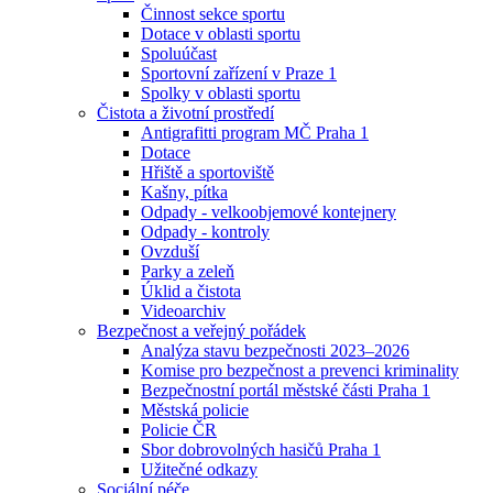
Činnost sekce sportu
Dotace v oblasti sportu
Spoluúčast
Sportovní zařízení v Praze 1
Spolky v oblasti sportu
Čistota a životní prostředí
Antigrafitti program MČ Praha 1
Dotace
Hřiště a sportoviště
Kašny, pítka
Odpady - velkoobjemové kontejnery
Odpady - kontroly
Ovzduší
Parky a zeleň
Úklid a čistota
Videoarchiv
Bezpečnost a veřejný pořádek
Analýza stavu bezpečnosti 2023–2026
Komise pro bezpečnost a prevenci kriminality
Bezpečnostní portál městské části Praha 1
Městská policie
Policie ČR
Sbor dobrovolných hasičů Praha 1
Užitečné odkazy
Sociální péče