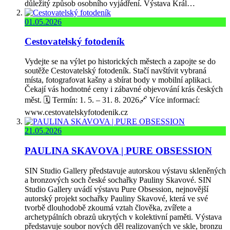
důležitý způsob osobního vyjádření. Výstava Král…
01.05.2026
Cestovatelský fotodeník
Vydejte se na výlet po historických městech a zapojte se do
soutěže Cestovatelský fotodeník. Stačí navštívit vybraná
místa, fotografovat kašny a sbírat body v mobilní aplikaci.
Čekají vás hodnotné ceny i zábavné objevování krás českých
měst. 🗓️ Termín: 1. 5. – 31. 8. 2026🔗 Více informací:
www.cestovatelskyfotodenik.cz
21.05.2026
PAULINA SKAVOVA | PURE OBSESSION
SIN Studio Gallery představuje autorskou výstavu skleněných
a bronzových soch české sochařky Pauliny Skavové. SIN
Studio Gallery uvádí výstavu Pure Obsession, nejnovější
autorský projekt sochařky Pauliny Skavové, která ve své
tvorbě dlouhodobě zkoumá vztah člověka, zvířete a
archetypálních obrazů ukrytých v kolektivní paměti. Výstava
představuje soubor nových děl realizovaných ve skle, bronzu