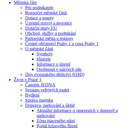
Městská část
Pro podnikatele
Rozpočet městské části
Dotace a granty
Územní rozvoj a investice
Dotační tituly EU
Obchod, služby a podnikání
Partnerská města a regiony
Čestné občanství Prahy 1 a cena Prahy 1
O městské části
Symboly
Historie
Informace o území
Osobnosti v názvech ulic
Dny evropského dědictví (EHD)
Život v Praze 1
Časopis JEDNA
Seznam veřejných toalet
Bydlení
Správa majetku
Doprava, parkování a úklid
Aktuální informace o omezeních v dopravě a
parkování
Zóna placeného stání
Portál krizového řízení