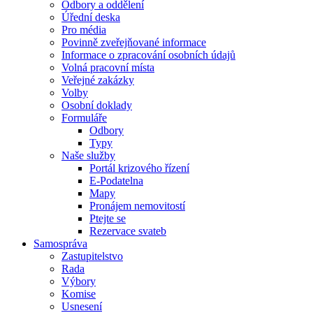
Odbory a oddělení
Úřední deska
Pro média
Povinně zveřejňované informace
Informace o zpracování osobních údajů
Volná pracovní místa
Veřejné zakázky
Volby
Osobní doklady
Formuláře
Odbory
Typy
Naše služby
Portál krizového řízení
E-Podatelna
Mapy
Pronájem nemovitostí
Ptejte se
Rezervace svateb
Samospráva
Zastupitelstvo
Rada
Výbory
Komise
Usnesení