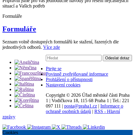
Připravili jsme pro vás jednoduché návody pro řešení nejčastějších
situací a Vašich potřeb
Formuláře
Formuláře
Seznam volně dostupných formulářů ke stažení, řazených dle
jednotlivých odborů.
Více zde
Vyhledávání:
Odeslat dotaz
Ptejte se
Povinně zveřejňované informace
Prohlášení o přístupnosti
Nastavení cookies
Copyright ©
2026 Úřad městské části Praha
1
|
Vodičkova 18, 115 68 Praha 1
|
Tel.: 221
097 111
|
posta@praha1.cz
|
Informace o
ochraně osobních údajů
|
RSS - Hlavní
zprávy
Cookies