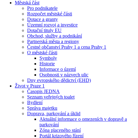
Městská část
Pro podnikatele
Rozpočet městské části
Dotace a granty
Územní rozvoj a investice
Dotační tituly EU
Obchod, služby a podnikání
Partnerská města a regiony
Čestné občanství Prahy 1 a cena Prahy 1
O městské části
Symboly
Historie
Informace o území
Osobnosti v názvech ulic
Dny evropského dědictví (EHD)
Život v Praze 1
Časopis JEDNA
Seznam veřejných toalet
Bydlení
Správa majetku
Doprava, parkování a úklid
Aktuální informace o omezeních v dopravě a
parkování
Zóna placeného stání
Portál krizového řízení