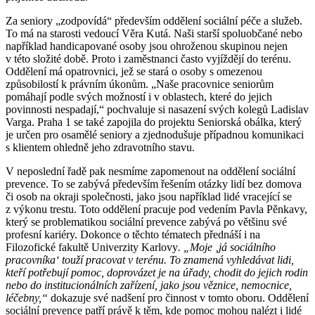
Za seniory „zodpovídá“ především oddělení sociální péče a služeb.
To má na starosti vedoucí Věra Kutá. Naši starší spoluobčané nebo
například handicapované osoby jsou ohroženou skupinou nejen
v této složité době. Proto i zaměstnanci často vyjíždějí do terénu.
Oddělení má opatrovnici, jež se stará o osoby s omezenou
způsobilostí k právním úkonům. „Naše pracovnice seniorům
pomáhají podle svých možností i v oblastech, které do jejich
povinnosti nespadají,“ pochvaluje si nasazení svých kolegů Ladislav
Varga. Praha 1 se také zapojila do projektu Seniorská obálka, který
je určen pro osamělé seniory a zjednodušuje případnou komunikaci
s klientem ohledně jeho zdravotního stavu.
V neposlední řadě pak nesmíme zapomenout na oddělení sociální
prevence. To se zabývá především řešením otázky lidí bez domova
či osob na okraji společnosti, jako jsou například lidé vracející se
z výkonu trestu. Toto oddělení pracuje pod vedením Pavla Pěnkavy,
který se problematikou sociální prevence zabývá po většinu své
profesní kariéry. Dokonce o těchto tématech přednáší i na
Filozofické fakultě Univerzity Karlovy
. „Moje ‚já sociálního
pracovníka‘ touží pracovat v terénu. To znamená vyhledávat lidi,
kteří potřebují pomoc, doprovázet je na úřady, chodit do jejich rodin
nebo do institucionálních zařízení, jako jsou věznice, nemocnice,
léčebny,“
dokazuje své nadšení pro činnost v tomto oboru. Oddělení
sociální prevence patří právě k těm, kde pomoc mohou nalézt i lidé