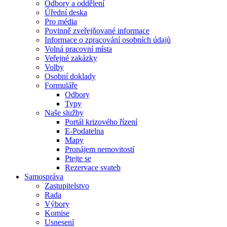
Odbory a oddělení
Úřední deska
Pro média
Povinně zveřejňované informace
Informace o zpracování osobních údajů
Volná pracovní místa
Veřejné zakázky
Volby
Osobní doklady
Formuláře
Odbory
Typy
Naše služby
Portál krizového řízení
E-Podatelna
Mapy
Pronájem nemovitostí
Ptejte se
Rezervace svateb
Samospráva
Zastupitelstvo
Rada
Výbory
Komise
Usnesení