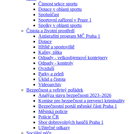
Činnost sekce sportu
Dotace v oblasti sportu
Spoluúčast
Sportovní zařízení v Praze 1
Spolky v oblasti sportu
Čistota a životní prostředí
Antigrafitti program MČ Praha 1
Dotace
Hřiště a sportoviště
Kašny, pítka
Odpady - velkoobjemové kontejnery
Odpady - kontroly
Ovzduší
Parky a zeleň
Úklid a čistota
Videoarchiv
Bezpečnost a veřejný pořádek
Analýza stavu bezpečnosti 2023–2026
Komise pro bezpečnost a prevenci kriminality
Bezpečnostní portál městské části Praha 1
Městská policie
Policie ČR
Sbor dobrovolných hasičů Praha 1
Užitečné odkazy
Sociální péče