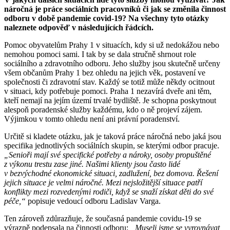
náročná je práce sociálních pracovníků či jak se změnila činnost
odboru v době pandemie covid-19? Na všechny tyto otázky
naleznete odpověď v následujících řádcích.
Pomoc obyvatelům Prahy 1 v situacích, kdy si už nedokážou nebo
nemohou pomoci sami. I tak by se dala stručně shrnout role
sociálního a zdravotního odboru. Jeho služby jsou skutečně určeny
všem občanům Prahy 1 bez ohledu na jejich věk, postavení ve
společnosti či zdravotní stav. Každý se totiž může někdy ocitnout
v situaci, kdy potřebuje pomoci. Praha 1 nezavírá dveře ani těm,
kteří nemají na jejím území trvalé bydliště. Je schopna poskytnout
alespoň poradenské služby každému, kdo o ně projeví zájem.
Výjimkou v tomto ohledu není ani právní poradenství.
Určitě si kladete otázku, jak je taková práce náročná nebo jaká jsou
specifika jednotlivých sociálních skupin, se kterými odbor pracuje.
„Senioři mají své specifické potřeby a nároky, osoby propuštěné
z výkonu trestu zase jiné. Našimi klienty jsou často lidé
v bezvýchodné ekonomické situaci, zadlužení, bez domova. Řešení
jejich situace je velmi náročné. Mezi nejsložitější situace patří
konflikty mezi rozvedenými rodiči, když se snaží získat děti do své
péče,“
popisuje vedoucí odboru Ladislav Varga.
Ten zároveň zdůrazňuje, že současná pandemie covidu-19 se
výrazně podepsala na činnosti odboru:
„Museli jsme se vyrovnávat