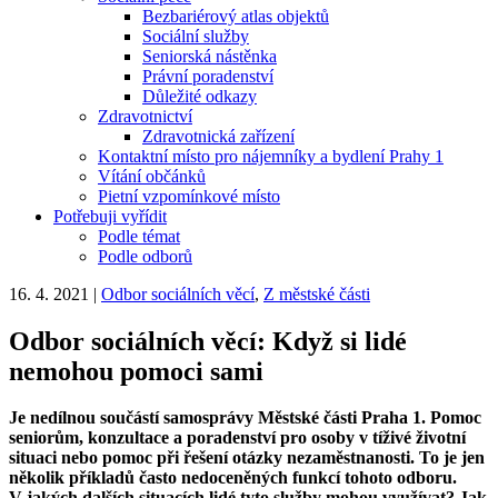
Bezbariérový atlas objektů
Sociální služby
Seniorská nástěnka
Právní poradenství
Důležité odkazy
Zdravotnictví
Zdravotnická zařízení
Kontaktní místo pro nájemníky a bydlení Prahy 1
Vítání občánků
Pietní vzpomínkové místo
Potřebuji vyřídit
Podle témat
Podle odborů
16. 4. 2021
|
Odbor sociálních věcí
,
Z městské části
Odbor sociálních věcí: Když si lidé
nemohou pomoci sami
Je nedílnou součástí samosprávy Městské části Praha 1. Pomoc
seniorům, konzultace a poradenství pro osoby v tíživé životní
situaci nebo pomoc při řešení otázky nezaměstnanosti. To je jen
několik příkladů často nedoceněných funkcí tohoto odboru.
V jakých dalších situacích lidé tyto služby mohou využívat? Jak