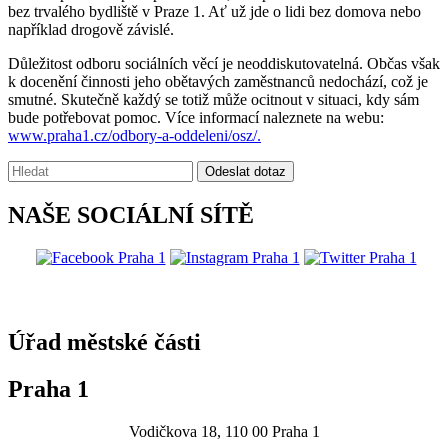
bez trvalého bydliště v Praze 1. Ať už jde o lidi bez domova nebo
například drogově závislé.
Důležitost odboru sociálních věcí je neoddiskutovatelná. Občas však
k docenění činnosti jeho obětavých zaměstnanců nedochází, což je
smutné. Skutečně každý se totiž může ocitnout v situaci, kdy sám
bude potřebovat pomoc. Více informací naleznete na webu:
www.praha1.cz/odbory-a-oddeleni/osz/.
Vyhledávání:
Odeslat dotaz
NAŠE SOCIÁLNÍ SÍTĚ
@praha1
Úřad městské části
Praha 1
Vodičkova 18, 110 00 Praha 1