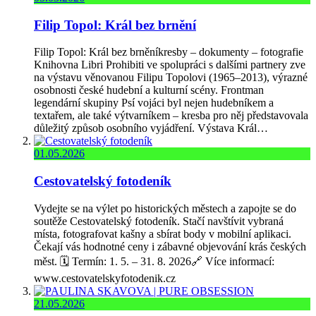
Filip Topol: Král bez brnění
Filip Topol: Král bez brněníkresby – dokumenty – fotografie
Knihovna Libri Prohibiti ve spolupráci s dalšími partnery zve
na výstavu věnovanou Filipu Topolovi (1965–2013), výrazné
osobnosti české hudební a kulturní scény. Frontman
legendární skupiny Psí vojáci byl nejen hudebníkem a
textařem, ale také výtvarníkem – kresba pro něj představovala
důležitý způsob osobního vyjádření. Výstava Král…
01.05.2026
Cestovatelský fotodeník
Vydejte se na výlet po historických městech a zapojte se do
soutěže Cestovatelský fotodeník. Stačí navštívit vybraná
místa, fotografovat kašny a sbírat body v mobilní aplikaci.
Čekají vás hodnotné ceny i zábavné objevování krás českých
měst. 🗓️ Termín: 1. 5. – 31. 8. 2026🔗 Více informací:
www.cestovatelskyfotodenik.cz
21.05.2026