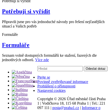
Potřebuji si vyřídit
Potřebuji si vyřídit
Připravili jsme pro vás jednoduché návody pro řešení nejčastějších
situací a Vašich potřeb
Formuláře
Formuláře
Seznam volně dostupných formulářů ke stažení, řazených dle
jednotlivých odborů.
Více zde
Vyhledávání:
Odeslat dotaz
Ptejte se
Povinně zveřejňované informace
Prohlášení o přístupnosti
Nastavení cookies
Copyright ©
2026 Úřad městské části Praha
1
|
Vodičkova 18, 115 68 Praha 1
|
Tel.: 221
097 111
|
posta@praha1.cz
|
Informace o