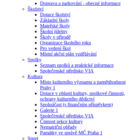
Doprava a parkování - obecné informace
Školství
Dotace školství
Základní školy
Mateřské školy
Školní jídelny
Školy v přírodě
Organizace školního roku
Pro vedení škol
Místní akční plán vzdělávání
Spolky
Seznam spolků a praktické informace
Společenské středisko VIA
Kultura
Místo kulturního významu a pamětihodnost
Prahy 1
Dotace v oblasti kultury, spolkové činnosti,
ochrany kulturního dědictví
Spoluúčast (s finančním příspěvkem)
Galerie 1
Společenské středisko VIA
Činnost sekce kultury
Nematriční obřady
Památky ve správě MČ Praha 1
Sport