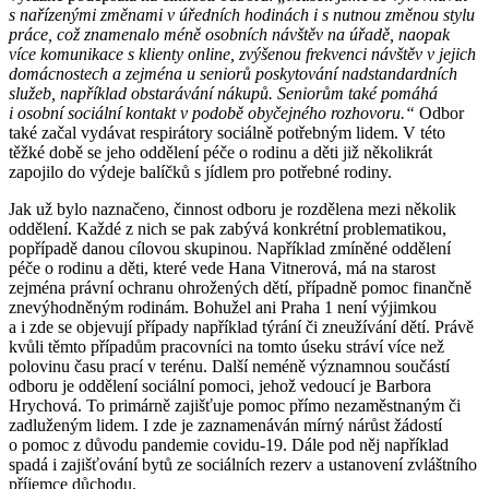
s nařízenými změnami v úředních hodinách i s nutnou změnou stylu
práce, což znamenalo méně osobních návštěv na úřadě, naopak
více komunikace s klienty online, zvýšenou frekvenci návštěv v jejich
domácnostech a zejména u seniorů poskytování nadstandardních
služeb, například obstarávání nákupů. Seniorům také pomáhá
i osobní sociální kontakt v podobě obyčejného rozhovoru.“
Odbor
také začal vydávat respirátory sociálně potřebným lidem. V této
těžké době se jeho oddělení péče o rodinu a děti již několikrát
zapojilo do výdeje balíčků s jídlem pro potřebné rodiny.
Jak už bylo naznačeno, činnost odboru je rozdělena mezi několik
oddělení. Každé z nich se pak zabývá konkrétní problematikou,
popřípadě danou cílovou skupinou. Například zmíněné oddělení
péče o rodinu a děti, které vede Hana Vitnerová, má na starost
zejména právní ochranu ohrožených dětí, případně pomoc finančně
znevýhodněným rodinám. Bohužel ani Praha 1 není výjimkou
a i zde se objevují případy například týrání či zneužívání dětí. Právě
kvůli těmto případům pracovníci na tomto úseku stráví více než
polovinu času prací v terénu. Další neméně významnou součástí
odboru je oddělení sociální pomoci, jehož vedoucí je Barbora
Hrychová. To primárně zajišťuje pomoc přímo nezaměstnaným či
zadluženým lidem. I zde je zaznamenáván mírný nárůst žádostí
o pomoc z důvodu pandemie covidu-19. Dále pod něj například
spadá i zajišťování bytů ze sociálních rezerv a ustanovení zvláštního
příjemce důchodu.