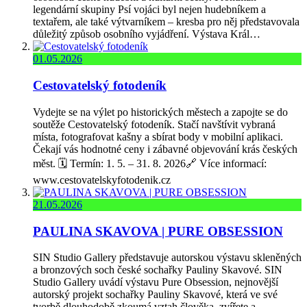
legendární skupiny Psí vojáci byl nejen hudebníkem a
textařem, ale také výtvarníkem – kresba pro něj představovala
důležitý způsob osobního vyjádření. Výstava Král…
01.05.2026
Cestovatelský fotodeník
Vydejte se na výlet po historických městech a zapojte se do
soutěže Cestovatelský fotodeník. Stačí navštívit vybraná
místa, fotografovat kašny a sbírat body v mobilní aplikaci.
Čekají vás hodnotné ceny i zábavné objevování krás českých
měst. 🗓️ Termín: 1. 5. – 31. 8. 2026🔗 Více informací:
www.cestovatelskyfotodenik.cz
21.05.2026
PAULINA SKAVOVA | PURE OBSESSION
SIN Studio Gallery představuje autorskou výstavu skleněných
a bronzových soch české sochařky Pauliny Skavové. SIN
Studio Gallery uvádí výstavu Pure Obsession, nejnovější
autorský projekt sochařky Pauliny Skavové, která ve své
tvorbě dlouhodobě zkoumá vztah člověka, zvířete a