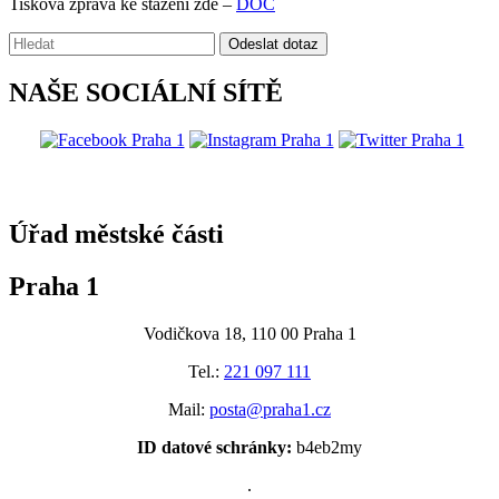
Tisková zpráva ke stažení zde –
DOC
Vyhledávání:
Odeslat dotaz
NAŠE SOCIÁLNÍ SÍTĚ
@praha1
Úřad městské části
Praha 1
Vodičkova 18, 110 00 Praha 1
Tel.:
221 097 111
Mail:
posta@praha1.cz
ID datové schránky:
b4eb2my
.