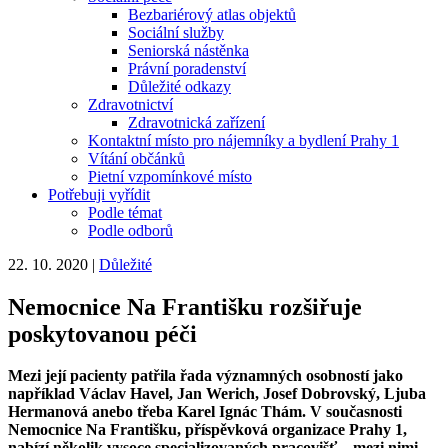
Bezbariérový atlas objektů
Sociální služby
Seniorská nástěnka
Právní poradenství
Důležité odkazy
Zdravotnictví
Zdravotnická zařízení
Kontaktní místo pro nájemníky a bydlení Prahy 1
Vítání občánků
Pietní vzpomínkové místo
Potřebuji vyřídit
Podle témat
Podle odborů
22. 10. 2020
|
Důležité
Nemocnice Na Františku rozšiřuje
poskytovanou péči
Mezi její pacienty patřila řada významných osobností jako
například Václav Havel, Jan Werich, Josef Dobrovský, Ljuba
Hermanová anebo třeba Karel Ignác Thám. V současnosti
Nemocnice Na Františku, příspěvková organizace Prahy 1,
nabízí několik vysoce specializovaných pracovišť – mezi nimi