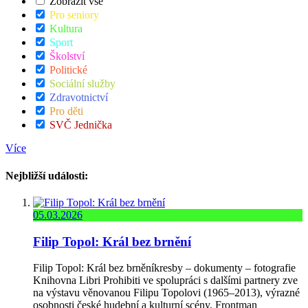
Zobrazit vše
Pro seniory
Kultura
Sport
Školství
Politické
Sociální služby
Zdravotnictví
Pro děti
SVČ Jednička
Více
Nejbližší události:
05.03.2026
Filip Topol: Král bez brnění
Filip Topol: Král bez brněníkresby – dokumenty – fotografie
Knihovna Libri Prohibiti ve spolupráci s dalšími partnery zve
na výstavu věnovanou Filipu Topolovi (1965–2013), výrazné
osobnosti české hudební a kulturní scény. Frontman