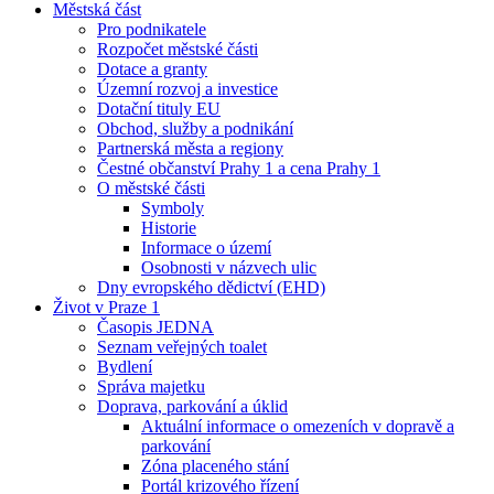
Městská část
Pro podnikatele
Rozpočet městské části
Dotace a granty
Územní rozvoj a investice
Dotační tituly EU
Obchod, služby a podnikání
Partnerská města a regiony
Čestné občanství Prahy 1 a cena Prahy 1
O městské části
Symboly
Historie
Informace o území
Osobnosti v názvech ulic
Dny evropského dědictví (EHD)
Život v Praze 1
Časopis JEDNA
Seznam veřejných toalet
Bydlení
Správa majetku
Doprava, parkování a úklid
Aktuální informace o omezeních v dopravě a
parkování
Zóna placeného stání
Portál krizového řízení