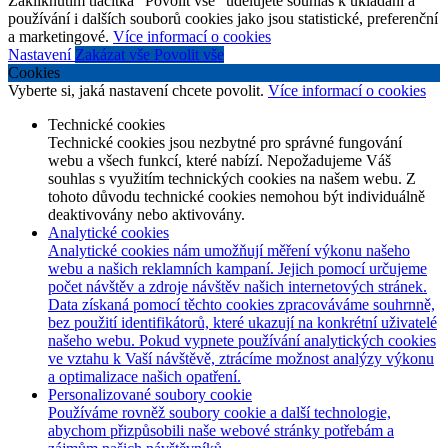
Zakliknutím tlačítka "Povolit vše" udělujete souhlas k ukládání a
používání i dalších souborů cookies jako jsou statistické, preferenční
a marketingové.
Více informací o cookies
Nastavení
Zakázat vše
Povolit vše
Cookies
Vyberte si, jaká nastavení chcete povolit.
Více informací o cookies
Technické cookies
Technické cookies jsou nezbytné pro správné fungování
webu a všech funkcí, které nabízí. Nepožadujeme Váš
souhlas s využitím technických cookies na našem webu. Z
tohoto důvodu technické cookies nemohou být individuálně
deaktivovány nebo aktivovány.
Analytické cookies
Analytické cookies nám umožňují měření výkonu našeho
webu a našich reklamních kampaní. Jejich pomocí určujeme
počet návštěv a zdroje návštěv našich internetových stránek.
Data získaná pomocí těchto cookies zpracováváme souhrnně,
bez použití identifikátorů, které ukazují na konkrétní uživatelé
našeho webu. Pokud vypnete používání analytických cookies
ve vztahu k Vaší návštěvě, ztrácíme možnost analýzy výkonu
a optimalizace našich opatření.
Personalizované soubory cookie
Používáme rovněž soubory cookie a další technologie,
abychom přizpůsobili naše webové stránky potřebám a