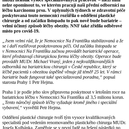
nelze opominout to, ve kterém pracují naši přední odborníci na
léčbu karcinomu prsu. V uplynulých týdnech se zdravotní péče
poskytovaná touto nemocnicí rozšířila o oddělení plastické
chirurgie a od začátku listopadu to pak nově bude bariatrie –
velmi účinný způsob léčby obezity. NNF také zřídila odběrové
místo pro covid-19.
„Jsem velmi rád, že je Nemocnice Na Františku stabilizovaná a že
se i daří rozšiřovat poskytovanou péči. Od začátku listopadu se
v Nemocnici Na Františku začnou provádět bariatrické operace,
které představují chirurgickou formu léčby obezity. Operace bude
provádět
MUDr. Michael Vraný, jeden z nejkvalifikovanějších
odborníků na bariatrickou chirurgii v České republice, který se
léčbě pacientů s obezitou úspěšně věnuje již téměř 25 let. V rámci
bariatrie bude fungovat také specializovaná poradna,“
popsal
starosta Prahy 1 Petr Hejma.
Praha 1 je podle jeho slov připravena poskytnout v letošním roce na
bariatrickou léčbu v Nemocnici Na Františku až 3,5 milionu korun.
„Tento náročný způsob léčby vyžaduje kromě jiného i speciální
vybavení,“
vysvětlil Petr Hejma.
Oddělení plastické chirurgie tvoří tým vysoce kvalifikovaných
specialistů pod vedením renomovaného plastického chirurga MUDr.
Josefa Kulhánka. Zaměřuje se v první řadě na řešení následků po