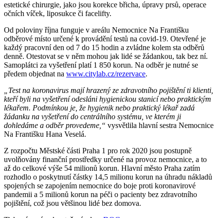
estetické chirurgie, jako jsou korekce břicha, úpravy prsů, operace
očních víček, liposukce či facelifty.
Od poloviny října funguje v areálu Nemocnice Na Františku
odběrové místo určené k provádění testů na covid-19. Otevřené je
každý pracovní den od 7 do 15 hodin a zvládne kolem sta odběrů
denně. Otestovat se v něm mohou jak lidé se žádankou, tak bez ní.
Samoplátci za vyšetření platí 1 850 korun. Na odběr je nutné se
předem objednat na
www.citylab.cz/rezervace
.
„Test na koronavirus mají hrazený ze zdravotního pojištění ti klienti,
kteří byli na vyšetření odesláni hygienickou stanicí nebo praktickým
lékařem. Podmínkou je, že hygienik nebo praktický lékař zadá
žádanku na vyšetření do centrálního systému, ve kterém ji
dohledáme a odběr provedeme,“
vysvětlila hlavní sestra Nemocnice
Na Františku Hana Veselá.
Z rozpočtu Městské části Praha 1 pro rok 2020 jsou postupně
uvolňovány finanční prostředky určené na provoz nemocnice, a to
až do celkové výše 54 milionů korun. Hlavní město Praha zatím
rozhodlo o poskytnutí částky 14,5 milionu korun na úhradu nákladů
spojených se zapojením nemocnice do boje proti koronavirové
pandemii a 5 milionů korun na péči o pacienty bez zdravotního
pojištění, což jsou většinou lidé bez domova.