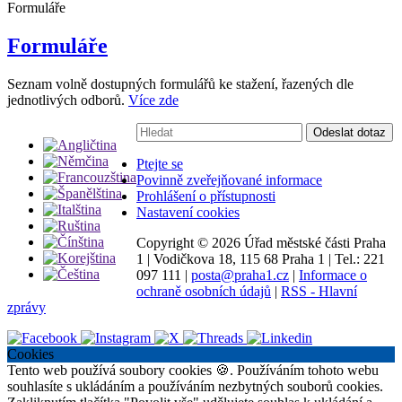
Formuláře
Formuláře
Seznam volně dostupných formulářů ke stažení, řazených dle
jednotlivých odborů.
Více zde
Vyhledávání:
Odeslat dotaz
Ptejte se
Povinně zveřejňované informace
Prohlášení o přístupnosti
Nastavení cookies
Copyright ©
2026 Úřad městské části Praha
1
|
Vodičkova 18, 115 68 Praha 1
|
Tel.: 221
097 111
|
posta@praha1.cz
|
Informace o
ochraně osobních údajů
|
RSS - Hlavní
zprávy
Cookies
Tento web používá soubory cookies 🍪. Používáním tohoto webu
souhlasíte s ukládáním a používáním nezbytných souborů cookies.