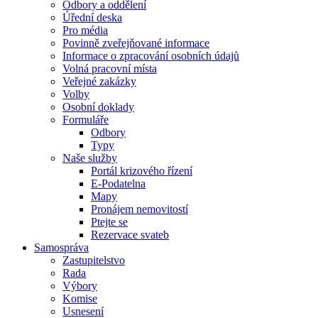
Odbory a oddělení
Úřední deska
Pro média
Povinně zveřejňované informace
Informace o zpracování osobních údajů
Volná pracovní místa
Veřejné zakázky
Volby
Osobní doklady
Formuláře
Odbory
Typy
Naše služby
Portál krizového řízení
E-Podatelna
Mapy
Pronájem nemovitostí
Ptejte se
Rezervace svateb
Samospráva
Zastupitelstvo
Rada
Výbory
Komise
Usnesení