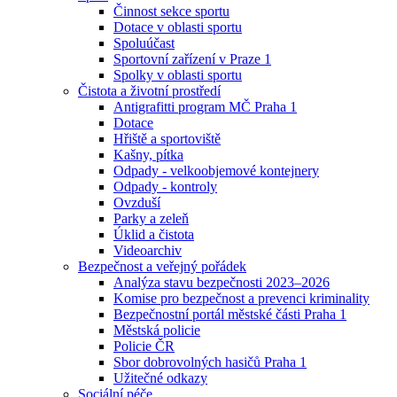
Činnost sekce sportu
Dotace v oblasti sportu
Spoluúčast
Sportovní zařízení v Praze 1
Spolky v oblasti sportu
Čistota a životní prostředí
Antigrafitti program MČ Praha 1
Dotace
Hřiště a sportoviště
Kašny, pítka
Odpady - velkoobjemové kontejnery
Odpady - kontroly
Ovzduší
Parky a zeleň
Úklid a čistota
Videoarchiv
Bezpečnost a veřejný pořádek
Analýza stavu bezpečnosti 2023–2026
Komise pro bezpečnost a prevenci kriminality
Bezpečnostní portál městské části Praha 1
Městská policie
Policie ČR
Sbor dobrovolných hasičů Praha 1
Užitečné odkazy
Sociální péče