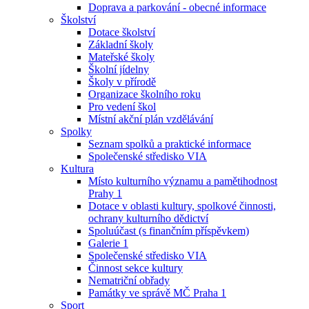
Doprava a parkování - obecné informace
Školství
Dotace školství
Základní školy
Mateřské školy
Školní jídelny
Školy v přírodě
Organizace školního roku
Pro vedení škol
Místní akční plán vzdělávání
Spolky
Seznam spolků a praktické informace
Společenské středisko VIA
Kultura
Místo kulturního významu a pamětihodnost
Prahy 1
Dotace v oblasti kultury, spolkové činnosti,
ochrany kulturního dědictví
Spoluúčast (s finančním příspěvkem)
Galerie 1
Společenské středisko VIA
Činnost sekce kultury
Nematriční obřady
Památky ve správě MČ Praha 1
Sport