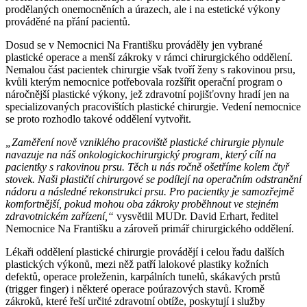
prodělaných onemocněních a úrazech, ale i na estetické výkony
prováděné na přání pacientů.
Dosud se v Nemocnici Na Františku prováděly jen vybrané
plastické operace a menší zákroky v rámci chirurgického oddělení.
Nemalou část pacientek chirurgie však tvoří ženy s rakovinou prsu,
kvůli kterým nemocnice potřebovala rozšířit operační program o
náročnější plastické výkony, jež zdravotní pojišťovny hradí jen na
specializovaných pracovištích plastické chirurgie. Vedení nemocnice
se proto rozhodlo takové oddělení vytvořit.
„Zaměření nově vzniklého pracoviště plastické chirurgie plynule
navazuje na náš onkologickochirurgický program, který cílí na
pacientky s rakovinou prsu. Těch u nás ročně ošetříme kolem čtyř
stovek. Naši plastičtí chirurgové se podílejí na operačním odstranění
nádoru a následné rekonstrukci prsu. Pro pacientky je samozřejmě
komfortnější, pokud mohou oba zákroky proběhnout ve stejném
zdravotnickém zařízení,“
vysvětlil MUDr. David Erhart, ředitel
Nemocnice Na Františku a zároveň primář chirurgického oddělení.
Lékaři oddělení plastické chirurgie provádějí i celou řadu dalších
plastických výkonů, mezi něž patří lalokové plastiky kožních
defektů, operace proleženin, karpálních tunelů, skákavých prstů
(trigger finger) i některé operace poúrazových stavů. Kromě
zákroků, které řeší určité zdravotní obtíže, poskytují i služby