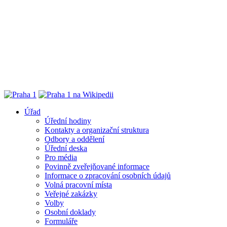
Úřad
Úřední hodiny
Kontakty a organizační struktura
Odbory a oddělení
Úřední deska
Pro média
Povinně zveřejňované informace
Informace o zpracování osobních údajů
Volná pracovní místa
Veřejné zakázky
Volby
Osobní doklady
Formuláře