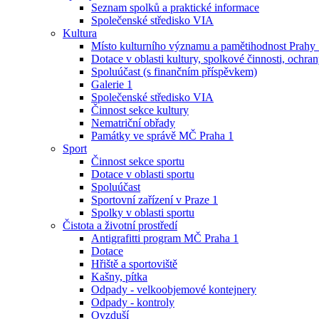
Seznam spolků a praktické informace
Společenské středisko VIA
Kultura
Místo kulturního významu a pamětihodnost Prahy
Dotace v oblasti kultury, spolkové činnosti, ochran
Spoluúčast (s finančním příspěvkem)
Galerie 1
Společenské středisko VIA
Činnost sekce kultury
Nematriční obřady
Památky ve správě MČ Praha 1
Sport
Činnost sekce sportu
Dotace v oblasti sportu
Spoluúčast
Sportovní zařízení v Praze 1
Spolky v oblasti sportu
Čistota a životní prostředí
Antigrafitti program MČ Praha 1
Dotace
Hřiště a sportoviště
Kašny, pítka
Odpady - velkoobjemové kontejnery
Odpady - kontroly
Ovzduší