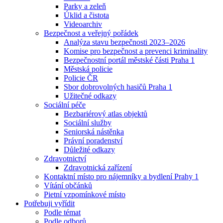
Parky a zeleň
Úklid a čistota
Videoarchiv
Bezpečnost a veřejný pořádek
Analýza stavu bezpečnosti 2023–2026
Komise pro bezpečnost a prevenci kriminality
Bezpečnostní portál městské části Praha 1
Městská policie
Policie ČR
Sbor dobrovolných hasičů Praha 1
Užitečné odkazy
Sociální péče
Bezbariérový atlas objektů
Sociální služby
Seniorská nástěnka
Právní poradenství
Důležité odkazy
Zdravotnictví
Zdravotnická zařízení
Kontaktní místo pro nájemníky a bydlení Prahy 1
Vítání občánků
Pietní vzpomínkové místo
Potřebuji vyřídit
Podle témat
Podle odborů