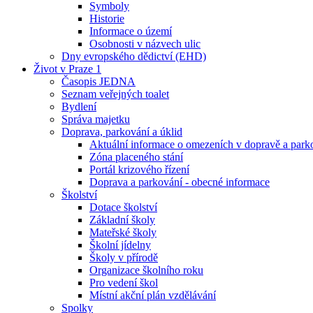
Symboly
Historie
Informace o území
Osobnosti v názvech ulic
Dny evropského dědictví (EHD)
Život v Praze 1
Časopis JEDNA
Seznam veřejných toalet
Bydlení
Správa majetku
Doprava, parkování a úklid
Aktuální informace o omezeních v dopravě a park
Zóna placeného stání
Portál krizového řízení
Doprava a parkování - obecné informace
Školství
Dotace školství
Základní školy
Mateřské školy
Školní jídelny
Školy v přírodě
Organizace školního roku
Pro vedení škol
Místní akční plán vzdělávání
Spolky