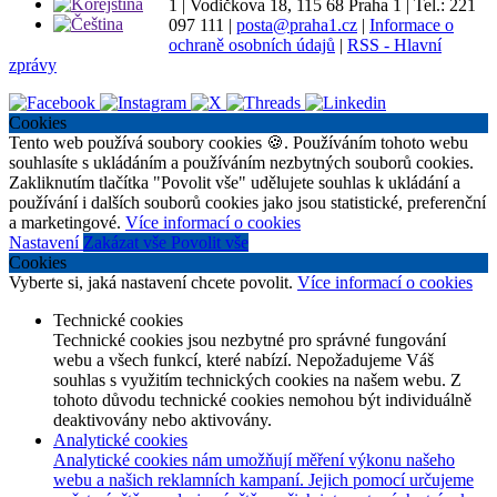
1
|
Vodičkova 18, 115 68 Praha 1
|
Tel.: 221
097 111
|
posta@praha1.cz
|
Informace o
ochraně osobních údajů
|
RSS - Hlavní
zprávy
Cookies
Tento web používá soubory cookies 🍪. Používáním tohoto webu
souhlasíte s ukládáním a používáním nezbytných souborů cookies.
Zakliknutím tlačítka "Povolit vše" udělujete souhlas k ukládání a
používání i dalších souborů cookies jako jsou statistické, preferenční
a marketingové.
Více informací o cookies
Nastavení
Zakázat vše
Povolit vše
Cookies
Vyberte si, jaká nastavení chcete povolit.
Více informací o cookies
Technické cookies
Technické cookies jsou nezbytné pro správné fungování
webu a všech funkcí, které nabízí. Nepožadujeme Váš
souhlas s využitím technických cookies na našem webu. Z
tohoto důvodu technické cookies nemohou být individuálně
deaktivovány nebo aktivovány.
Analytické cookies
Analytické cookies nám umožňují měření výkonu našeho
webu a našich reklamních kampaní. Jejich pomocí určujeme