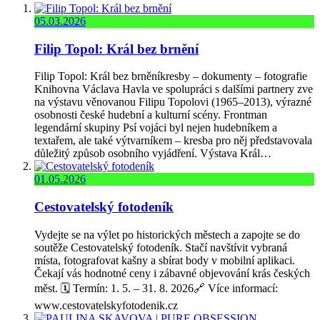
05.03.2026
Filip Topol: Král bez brnění
Filip Topol: Král bez brněníkresby – dokumenty – fotografie
Knihovna Václava Havla ve spolupráci s dalšími partnery zve
na výstavu věnovanou Filipu Topolovi (1965–2013), výrazné
osobnosti české hudební a kulturní scény. Frontman
legendární skupiny Psí vojáci byl nejen hudebníkem a
textařem, ale také výtvarníkem – kresba pro něj představovala
důležitý způsob osobního vyjádření. Výstava Král…
01.05.2026
Cestovatelský fotodeník
Vydejte se na výlet po historických městech a zapojte se do
soutěže Cestovatelský fotodeník. Stačí navštívit vybraná
místa, fotografovat kašny a sbírat body v mobilní aplikaci.
Čekají vás hodnotné ceny i zábavné objevování krás českých
měst. 🗓️ Termín: 1. 5. – 31. 8. 2026🔗 Více informací:
www.cestovatelskyfotodenik.cz