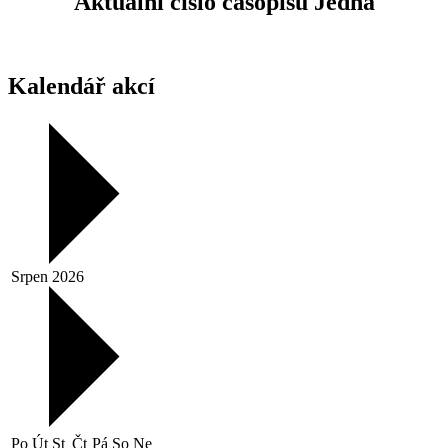
Aktuální číslo časopisu Jedna
Kalendář akcí
Srpen 2026
Po
Út
St
Čt
Pá
So
Ne