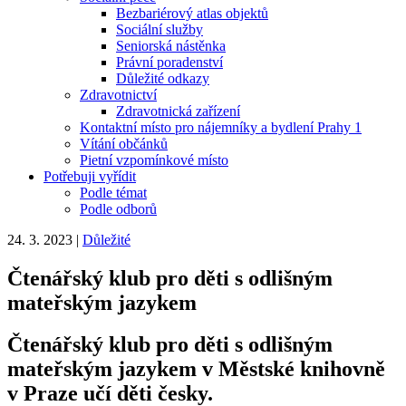
Bezbariérový atlas objektů
Sociální služby
Seniorská nástěnka
Právní poradenství
Důležité odkazy
Zdravotnictví
Zdravotnická zařízení
Kontaktní místo pro nájemníky a bydlení Prahy 1
Vítání občánků
Pietní vzpomínkové místo
Potřebuji vyřídit
Podle témat
Podle odborů
24. 3. 2023
|
Důležité
Čtenářský klub pro děti s odlišným
mateřským jazykem
Čtenářský klub pro děti s odlišným
mateřským jazykem v Městské knihovně
v Praze učí děti česky.