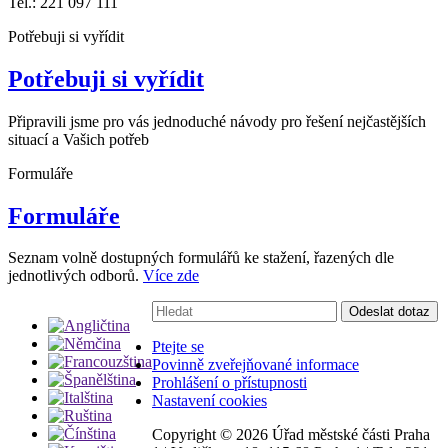
Tel.: 221 097 111
Potřebuji si vyřídit
Potřebuji si vyřídit
Připravili jsme pro vás jednoduché návody pro řešení nejčastějších
situací a Vašich potřeb
Formuláře
Formuláře
Seznam volně dostupných formulářů ke stažení, řazených dle
jednotlivých odborů.
Více zde
Vyhledávání:
Odeslat dotaz
Ptejte se
Povinně zveřejňované informace
Prohlášení o přístupnosti
Nastavení cookies
Copyright ©
2026 Úřad městské části Praha