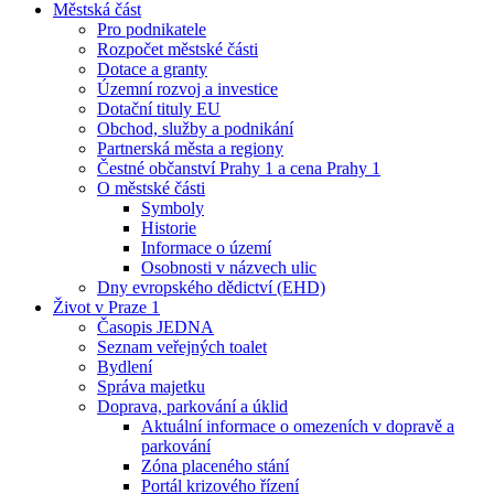
Městská část
Pro podnikatele
Rozpočet městské části
Dotace a granty
Územní rozvoj a investice
Dotační tituly EU
Obchod, služby a podnikání
Partnerská města a regiony
Čestné občanství Prahy 1 a cena Prahy 1
O městské části
Symboly
Historie
Informace o území
Osobnosti v názvech ulic
Dny evropského dědictví (EHD)
Život v Praze 1
Časopis JEDNA
Seznam veřejných toalet
Bydlení
Správa majetku
Doprava, parkování a úklid
Aktuální informace o omezeních v dopravě a
parkování
Zóna placeného stání
Portál krizového řízení