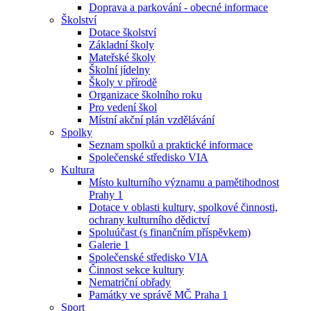
Doprava a parkování - obecné informace
Školství
Dotace školství
Základní školy
Mateřské školy
Školní jídelny
Školy v přírodě
Organizace školního roku
Pro vedení škol
Místní akční plán vzdělávání
Spolky
Seznam spolků a praktické informace
Společenské středisko VIA
Kultura
Místo kulturního významu a pamětihodnost
Prahy 1
Dotace v oblasti kultury, spolkové činnosti,
ochrany kulturního dědictví
Spoluúčast (s finančním příspěvkem)
Galerie 1
Společenské středisko VIA
Činnost sekce kultury
Nematriční obřady
Památky ve správě MČ Praha 1
Sport