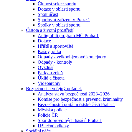
Činnost sekce sportu
Dotace v oblasti sportu
Spoluúčast
Sportovní zařízení v Praze 1
Spolky v oblasti sportu
Čistota a životní prostředí
Antigrafitti program MČ Praha 1
Dotace
Hřiště a sportoviště
Kašny, pítka
Odpady - velkoobjemové kontejnery
Odpady - kontroly
Ovzduší
Parky a zeleň
Úklid a čistota
Videoarchiv
Bezpečnost a veřejný pořádek
Analýza stavu bezpečnosti 2023–2026
Komise pro bezpečnost a prevenci kriminality
Bezpečnostní portál městské části Praha 1
Městská policie
Policie ČR
Sbor dobrovolných hasičů Praha 1
Užitečné odkazy
Sociální péče