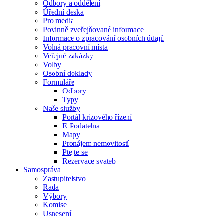
Odbory a oddělení
Úřední deska
Pro média
Povinně zveřejňované informace
Informace o zpracování osobních údajů
Volná pracovní místa
Veřejné zakázky
Volby
Osobní doklady
Formuláře
Odbory
Typy
Naše služby
Portál krizového řízení
E-Podatelna
Mapy
Pronájem nemovitostí
Ptejte se
Rezervace svateb
Samospráva
Zastupitelstvo
Rada
Výbory
Komise
Usnesení