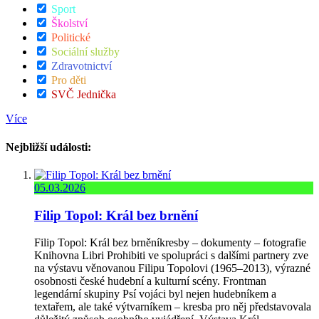
Sport
Školství
Politické
Sociální služby
Zdravotnictví
Pro děti
SVČ Jednička
Více
Nejbližší události:
05.03.2026
Filip Topol: Král bez brnění
Filip Topol: Král bez brněníkresby – dokumenty – fotografie
Knihovna Libri Prohibiti ve spolupráci s dalšími partnery zve
na výstavu věnovanou Filipu Topolovi (1965–2013), výrazné
osobnosti české hudební a kulturní scény. Frontman
legendární skupiny Psí vojáci byl nejen hudebníkem a
textařem, ale také výtvarníkem – kresba pro něj představovala