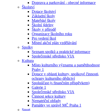
Doprava a parkování - obecné informace
Školství
Dotace školství
Základní školy
Mateřské školy
Školní jídelny
Školy v přírodě
Organizace školního roku
Pro vedení škol
Místní akční plán vzdělávání
Spolky
Seznam spolků a praktické informace
Společenské středisko VIA
Kultura
Místo kulturního významu a pamětihodnost
Prahy 1
Dotace v oblasti kultury, spolkové činnosti,
ochrany kulturního dědictví
Spoluúčast (s finančním příspěvkem)
Galerie 1
Společenské středisko VIA
Činnost sekce kultury
Nematriční obřady
Památky ve správě MČ Praha 1
Sport