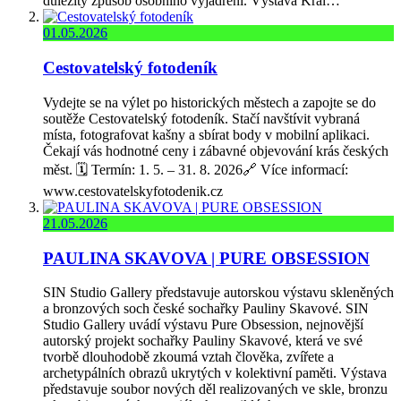
důležitý způsob osobního vyjádření. Výstava Král…
01.05.2026
Cestovatelský fotodeník
Vydejte se na výlet po historických městech a zapojte se do
soutěže Cestovatelský fotodeník. Stačí navštívit vybraná
místa, fotografovat kašny a sbírat body v mobilní aplikaci.
Čekají vás hodnotné ceny i zábavné objevování krás českých
měst. 🗓️ Termín: 1. 5. – 31. 8. 2026🔗 Více informací:
www.cestovatelskyfotodenik.cz
21.05.2026
PAULINA SKAVOVA | PURE OBSESSION
SIN Studio Gallery představuje autorskou výstavu skleněných
a bronzových soch české sochařky Pauliny Skavové. SIN
Studio Gallery uvádí výstavu Pure Obsession, nejnovější
autorský projekt sochařky Pauliny Skavové, která ve své
tvorbě dlouhodobě zkoumá vztah člověka, zvířete a
archetypálních obrazů ukrytých v kolektivní paměti. Výstava
představuje soubor nových děl realizovaných ve skle, bronzu