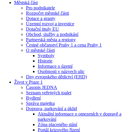
Městská část
Pro podnikatele
Rozpočet městské části
Dotace a granty
Územní rozvoj a investice
Dotační tituly EU
Obchod, služby a podnikání
Partnerská města a regiony
Čestné občanství Prahy 1 a cena Prahy 1
O městské části
Symboly
Historie
Informace o území
Osobnosti v názvech ulic
Dny evropského dědictví (EHD)
Život v Praze 1
Časopis JEDNA
Seznam veřejných toalet
Bydlení
Správa majetku
Doprava, parkování a úklid
Aktuální informace o omezeních v dopravě a
parkování
Zóna placeného stání
Portál krizového řízení