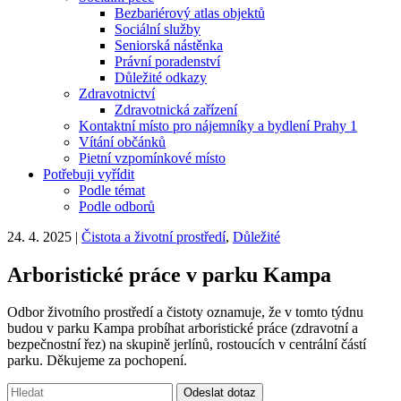
Bezbariérový atlas objektů
Sociální služby
Seniorská nástěnka
Právní poradenství
Důležité odkazy
Zdravotnictví
Zdravotnická zařízení
Kontaktní místo pro nájemníky a bydlení Prahy 1
Vítání občánků
Pietní vzpomínkové místo
Potřebuji vyřídit
Podle témat
Podle odborů
24. 4. 2025
|
Čistota a životní prostředí
,
Důležité
Arboristické práce v parku Kampa
Odbor životního prostředí a čistoty oznamuje, že v tomto týdnu
budou v parku Kampa probíhat arboristické práce (zdravotní a
bezpečnostní řez) na skupině jerlínů, rostoucích v centrální částí
parku. Děkujeme za pochopení.
Vyhledávání:
Odeslat dotaz