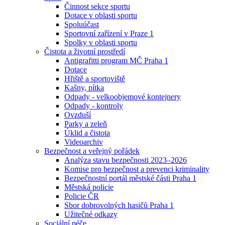
Činnost sekce sportu
Dotace v oblasti sportu
Spoluúčast
Sportovní zařízení v Praze 1
Spolky v oblasti sportu
Čistota a životní prostředí
Antigrafitti program MČ Praha 1
Dotace
Hřiště a sportoviště
Kašny, pítka
Odpady - velkoobjemové kontejnery
Odpady - kontroly
Ovzduší
Parky a zeleň
Úklid a čistota
Videoarchiv
Bezpečnost a veřejný pořádek
Analýza stavu bezpečnosti 2023–2026
Komise pro bezpečnost a prevenci kriminality
Bezpečnostní portál městské části Praha 1
Městská policie
Policie ČR
Sbor dobrovolných hasičů Praha 1
Užitečné odkazy
Sociální péče