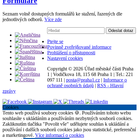
Formuláře
Seznam volně dostupných formulářů ke stažení, řazených dle
jednotlivých odborů.
Více zde
Vyhledávání:
Odeslat dotaz
Ptejte se
Povinně zveřejňované informace
Prohlášení o přístupnosti
Nastavení cookies
Copyright ©
2026 Úřad městské části Praha
1
|
Vodičkova 18, 115 68 Praha 1
|
Tel.: 221
097 111
|
posta@praha1.cz
|
Informace o
ochraně osobních údajů
|
RSS - Hlavní
zprávy
Cookies
Tento web používá soubory cookies 🍪. Používáním tohoto webu
souhlasíte s ukládáním a používáním nezbytných souborů cookies.
Zakliknutím tlačítka "Povolit vše" udělujete souhlas k ukládání a
používání i dalších souborů cookies jako jsou statistické, preferenční
a marketingové.
Více informací o cookies