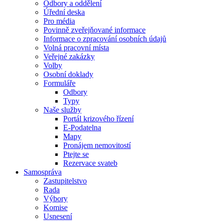
Odbory a oddělení
Úřední deska
Pro média
Povinně zveřejňované informace
Informace o zpracování osobních údajů
Volná pracovní místa
Veřejné zakázky
Volby
Osobní doklady
Formuláře
Odbory
Typy
Naše služby
Portál krizového řízení
E-Podatelna
Mapy
Pronájem nemovitostí
Ptejte se
Rezervace svateb
Samospráva
Zastupitelstvo
Rada
Výbory
Komise
Usnesení