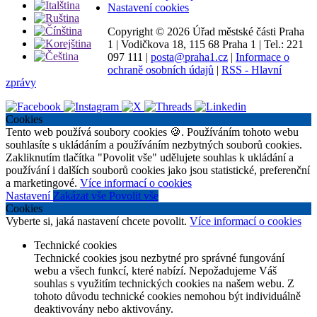
Nastavení cookies
Copyright ©
2026 Úřad městské části Praha
1
|
Vodičkova 18, 115 68 Praha 1
|
Tel.: 221
097 111
|
posta@praha1.cz
|
Informace o
ochraně osobních údajů
|
RSS - Hlavní
zprávy
Cookies
Tento web používá soubory cookies 🍪. Používáním tohoto webu
souhlasíte s ukládáním a používáním nezbytných souborů cookies.
Zakliknutím tlačítka "Povolit vše" udělujete souhlas k ukládání a
používání i dalších souborů cookies jako jsou statistické, preferenční
a marketingové.
Více informací o cookies
Nastavení
Zakázat vše
Povolit vše
Cookies
Vyberte si, jaká nastavení chcete povolit.
Více informací o cookies
Technické cookies
Technické cookies jsou nezbytné pro správné fungování
webu a všech funkcí, které nabízí. Nepožadujeme Váš
souhlas s využitím technických cookies na našem webu. Z
tohoto důvodu technické cookies nemohou být individuálně
deaktivovány nebo aktivovány.