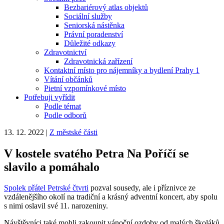
Bezbariérový atlas objektů
Sociální služby
Seniorská nástěnka
Právní poradenství
Důležité odkazy
Zdravotnictví
Zdravotnická zařízení
Kontaktní místo pro nájemníky a bydlení Prahy 1
Vítání občánků
Pietní vzpomínkové místo
Potřebuji vyřídit
Podle témat
Podle odborů
13. 12. 2022
|
Z městské části
V kostele svatého Petra Na Poříčí se
slavilo a pomáhalo
Spolek přátel Petrské čtvrti
pozval sousedy, ale i příznivce ze
vzdálenějšího okolí na tradiční a krásný adventní koncert, aby spolu
s nimi oslavil své 11. narozeniny.
Návštěvníci také mohli zakoupit vánoční ozdoby od malých školáků