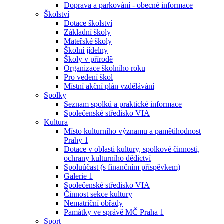
Doprava a parkování - obecné informace
Školství
Dotace školství
Základní školy
Mateřské školy
Školní jídelny
Školy v přírodě
Organizace školního roku
Pro vedení škol
Místní akční plán vzdělávání
Spolky
Seznam spolků a praktické informace
Společenské středisko VIA
Kultura
Místo kulturního významu a pamětihodnost
Prahy 1
Dotace v oblasti kultury, spolkové činnosti,
ochrany kulturního dědictví
Spoluúčast (s finančním příspěvkem)
Galerie 1
Společenské středisko VIA
Činnost sekce kultury
Nematriční obřady
Památky ve správě MČ Praha 1
Sport