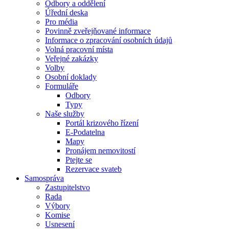
Odbory a oddělení
Úřední deska
Pro média
Povinně zveřejňované informace
Informace o zpracování osobních údajů
Volná pracovní místa
Veřejné zakázky
Volby
Osobní doklady
Formuláře
Odbory
Typy
Naše služby
Portál krizového řízení
E-Podatelna
Mapy
Pronájem nemovitostí
Ptejte se
Rezervace svateb
Samospráva
Zastupitelstvo
Rada
Výbory
Komise
Usnesení