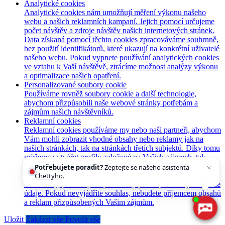
Analytické cookies
Analytické cookies nám umožňují měření výkonu našeho
webu a našich reklamních kampaní. Jejich pomocí určujeme
počet návštěv a zdroje návštěv našich internetových stránek.
Data získaná pomocí těchto cookies zpracováváme souhrnně,
bez použití identifikátorů, které ukazují na konkrétní uživatelé
našeho webu. Pokud vypnete používání analytických cookies
ve vztahu k Vaší návštěvě, ztrácíme možnost analýzy výkonu
a optimalizace našich opatření.
Personalizované soubory cookie
Používáme rovněž soubory cookie a další technologie,
abychom přizpůsobili naše webové stránky potřebám a
zájmům našich návštěvníků.
Reklamní cookies
Reklamní cookies používáme my nebo naši partneři, abychom
Vám mohli zobrazit vhodné obsahy nebo reklamy jak na
našich stránkách, tak na stránkách třetích subjektů. Díky tomu
můžeme vytvářet profily založené na Vašich zájmech, tak
zvané pseudonymizované profily. Na základě těchto
Potřebujete poradit?
Zeptejte se našeho asistenta
informací není zpravidla možná bezprostřední identifikace
Chettyho
.
Vaší osoby, protože jsou používány pouze pseudonymizované
údaje. Pokud nevyjádříte souhlas, nebudete příjemcem obsahů
a reklam přizpůsobených Vašim zájmům.
Uložit
Zakázat vše
Povolit vše