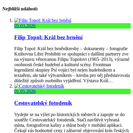
Nejbližší události:
05.03.2026
Filip Topol: Král bez brnění
Filip Topol: Král bez brněníkresby – dokumenty – fotografie
Knihovna Libri Prohibiti ve spolupráci s dalšími partnery zve
na výstavu věnovanou Filipu Topolovi (1965–2013), výrazné
osobnosti české hudební a kulturní scény. Frontman
legendární skupiny Psí vojáci byl nejen hudebníkem a
textařem, ale také výtvarníkem – kresba pro něj představovala
důležitý způsob osobního vyjádření. Výstava Král…
01.05.2026
Cestovatelský fotodeník
Vydejte se na výlet po historických městech a zapojte se do
soutěže Cestovatelský fotodeník. Stačí navštívit vybraná
místa, fotografovat kašny a sbírat body v mobilní aplikaci.
Čekají vás hodnotné ceny i zábavné objevování krás českých