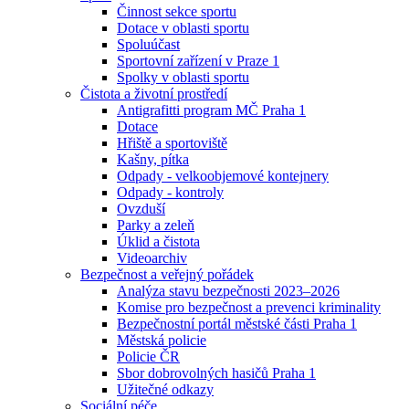
Činnost sekce sportu
Dotace v oblasti sportu
Spoluúčast
Sportovní zařízení v Praze 1
Spolky v oblasti sportu
Čistota a životní prostředí
Antigrafitti program MČ Praha 1
Dotace
Hřiště a sportoviště
Kašny, pítka
Odpady - velkoobjemové kontejnery
Odpady - kontroly
Ovzduší
Parky a zeleň
Úklid a čistota
Videoarchiv
Bezpečnost a veřejný pořádek
Analýza stavu bezpečnosti 2023–2026
Komise pro bezpečnost a prevenci kriminality
Bezpečnostní portál městské části Praha 1
Městská policie
Policie ČR
Sbor dobrovolných hasičů Praha 1
Užitečné odkazy
Sociální péče