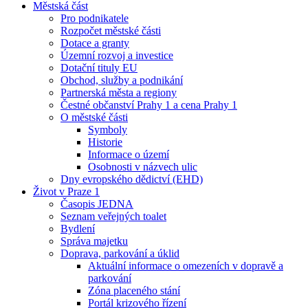
Městská část
Pro podnikatele
Rozpočet městské části
Dotace a granty
Územní rozvoj a investice
Dotační tituly EU
Obchod, služby a podnikání
Partnerská města a regiony
Čestné občanství Prahy 1 a cena Prahy 1
O městské části
Symboly
Historie
Informace o území
Osobnosti v názvech ulic
Dny evropského dědictví (EHD)
Život v Praze 1
Časopis JEDNA
Seznam veřejných toalet
Bydlení
Správa majetku
Doprava, parkování a úklid
Aktuální informace o omezeních v dopravě a
parkování
Zóna placeného stání
Portál krizového řízení