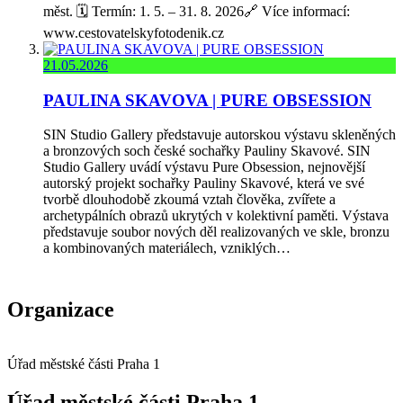
měst. 🗓️ Termín: 1. 5. – 31. 8. 2026🔗 Více informací:
www.cestovatelskyfotodenik.cz
21.05.2026
PAULINA SKAVOVA | PURE OBSESSION
SIN Studio Gallery představuje autorskou výstavu skleněných
a bronzových soch české sochařky Pauliny Skavové. SIN
Studio Gallery uvádí výstavu Pure Obsession, nejnovější
autorský projekt sochařky Pauliny Skavové, která ve své
tvorbě dlouhodobě zkoumá vztah člověka, zvířete a
archetypálních obrazů ukrytých v kolektivní paměti. Výstava
představuje soubor nových děl realizovaných ve skle, bronzu
a kombinovaných materiálech, vzniklých…
Organizace
Úřad městské části Praha 1
Úřad městské části Praha 1