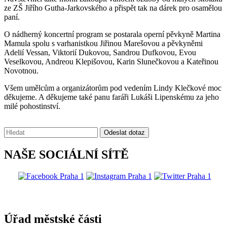
ze ZŠ Jiřího Gutha-Jarkovského a přispět tak na dárek pro osamělou
paní.
O nádherný koncertní program se postarala operní pěvkyně Martina
Mamula spolu s varhanistkou Jiřinou Marešovou a pěvkyněmi
Adelií Vessan, Viktorií Dukovou, Sandrou Dufkovou, Evou
Veselkovou, Andreou Klepišovou, Karin Slunečkovou a Kateřinou
Novotnou.
Všem umělcům a organizátorům pod vedením Lindy Klečkové moc
děkujeme. A děkujeme také panu faráři Lukáši Lipenskému za jeho
milé pohostinství.
Vyhledávání:
Odeslat dotaz
NAŠE SOCIÁLNÍ SÍTĚ
@praha1
Úřad městské části