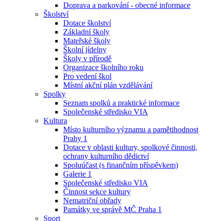
Doprava a parkování - obecné informace
Školství
Dotace školství
Základní školy
Mateřské školy
Školní jídelny
Školy v přírodě
Organizace školního roku
Pro vedení škol
Místní akční plán vzdělávání
Spolky
Seznam spolků a praktické informace
Společenské středisko VIA
Kultura
Místo kulturního významu a pamětihodnost
Prahy 1
Dotace v oblasti kultury, spolkové činnosti,
ochrany kulturního dědictví
Spoluúčast (s finančním příspěvkem)
Galerie 1
Společenské středisko VIA
Činnost sekce kultury
Nematriční obřady
Památky ve správě MČ Praha 1
Sport