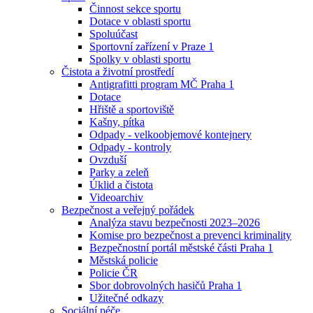
Činnost sekce sportu
Dotace v oblasti sportu
Spoluúčast
Sportovní zařízení v Praze 1
Spolky v oblasti sportu
Čistota a životní prostředí
Antigrafitti program MČ Praha 1
Dotace
Hřiště a sportoviště
Kašny, pítka
Odpady - velkoobjemové kontejnery
Odpady - kontroly
Ovzduší
Parky a zeleň
Úklid a čistota
Videoarchiv
Bezpečnost a veřejný pořádek
Analýza stavu bezpečnosti 2023–2026
Komise pro bezpečnost a prevenci kriminality
Bezpečnostní portál městské části Praha 1
Městská policie
Policie ČR
Sbor dobrovolných hasičů Praha 1
Užitečné odkazy
Sociální péče