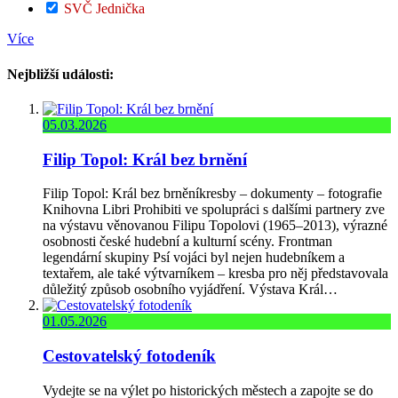
SVČ Jednička
Více
Nejbližší události:
05.03.2026
Filip Topol: Král bez brnění
Filip Topol: Král bez brněníkresby – dokumenty – fotografie
Knihovna Libri Prohibiti ve spolupráci s dalšími partnery zve
na výstavu věnovanou Filipu Topolovi (1965–2013), výrazné
osobnosti české hudební a kulturní scény. Frontman
legendární skupiny Psí vojáci byl nejen hudebníkem a
textařem, ale také výtvarníkem – kresba pro něj představovala
důležitý způsob osobního vyjádření. Výstava Král…
01.05.2026
Cestovatelský fotodeník
Vydejte se na výlet po historických městech a zapojte se do