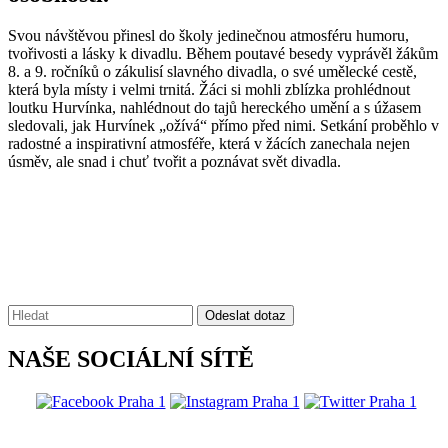
Svou návštěvou přinesl do školy jedinečnou atmosféru humoru,
tvořivosti a lásky k divadlu. Během poutavé besedy vyprávěl žákům
8. a 9. ročníků o zákulisí slavného divadla, o své umělecké cestě,
která byla místy i velmi trnitá. Žáci si mohli zblízka prohlédnout
loutku Hurvínka, nahlédnout do tajů hereckého umění a s úžasem
sledovali, jak Hurvínek „ožívá“ přímo před nimi. Setkání proběhlo v
radostné a inspirativní atmosféře, která v žácích zanechala nejen
úsměv, ale snad i chuť tvořit a poznávat svět divadla.
Vyhledávání:
Odeslat dotaz
NAŠE SOCIÁLNÍ SÍTĚ
@praha1