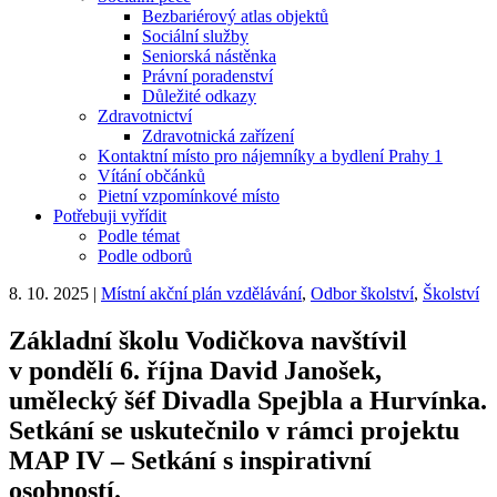
Bezbariérový atlas objektů
Sociální služby
Seniorská nástěnka
Právní poradenství
Důležité odkazy
Zdravotnictví
Zdravotnická zařízení
Kontaktní místo pro nájemníky a bydlení Prahy 1
Vítání občánků
Pietní vzpomínkové místo
Potřebuji vyřídit
Podle témat
Podle odborů
8. 10. 2025
|
Místní akční plán vzdělávání
,
Odbor školství
,
Školství
Základní školu Vodičkova navštívil
v pondělí 6. října David Janošek,
umělecký šéf Divadla Spejbla a Hurvínka.
Setkání se uskutečnilo v rámci projektu
MAP IV – Setkání s inspirativní
osobností.