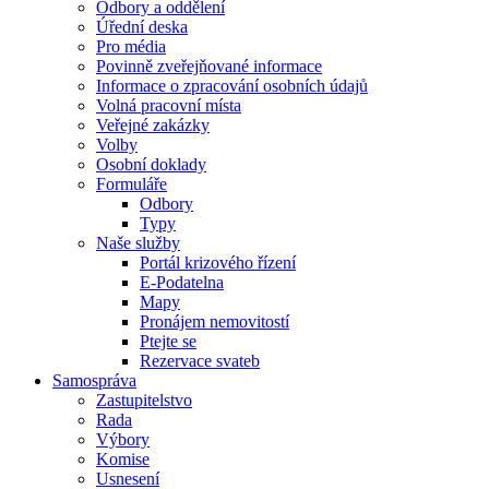
Odbory a oddělení
Úřední deska
Pro média
Povinně zveřejňované informace
Informace o zpracování osobních údajů
Volná pracovní místa
Veřejné zakázky
Volby
Osobní doklady
Formuláře
Odbory
Typy
Naše služby
Portál krizového řízení
E-Podatelna
Mapy
Pronájem nemovitostí
Ptejte se
Rezervace svateb
Samospráva
Zastupitelstvo
Rada
Výbory
Komise
Usnesení