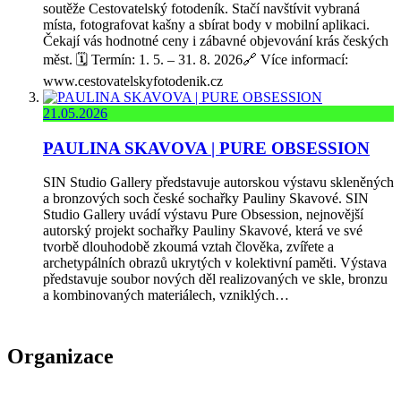
soutěže Cestovatelský fotodeník. Stačí navštívit vybraná
místa, fotografovat kašny a sbírat body v mobilní aplikaci.
Čekají vás hodnotné ceny i zábavné objevování krás českých
měst. 🗓️ Termín: 1. 5. – 31. 8. 2026🔗 Více informací:
www.cestovatelskyfotodenik.cz
21.05.2026
PAULINA SKAVOVA | PURE OBSESSION
SIN Studio Gallery představuje autorskou výstavu skleněných
a bronzových soch české sochařky Pauliny Skavové. SIN
Studio Gallery uvádí výstavu Pure Obsession, nejnovější
autorský projekt sochařky Pauliny Skavové, která ve své
tvorbě dlouhodobě zkoumá vztah člověka, zvířete a
archetypálních obrazů ukrytých v kolektivní paměti. Výstava
představuje soubor nových děl realizovaných ve skle, bronzu
a kombinovaných materiálech, vzniklých…
Organizace