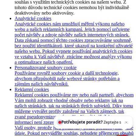
souhlas s využitím technických cookies na našem webu. Z
tohoto důvodu technické cookies nemohou být individuálně
deaktivovány nebo aktivovány.
Analytické cookies
Analytické cookies nám umožňují měření výkonu našeho
webu a našich reklamních kampaní. Jejich pomocí určujeme
počet návštěv a zdroje návštěv našich internetových stránek.
Data získaná pomocí těchto cookies zpracováváme souhrnně,
bez použití identifikátorů, které ukazují na konkrétní uživatelé
našeho webu. Pokud vypnete používání analytických cookies
ve vztahu k Vaší návštěvě, ztrácíme možnost analýzy výkonu
a optimalizace našich opatření.
Personalizované soubory cookie
Používáme rovněž soubory cookie a další technologie,
abychom přizpůsobili naše webové stránky potřebám a
zájmům našich návštěvníků.
Reklamní cookies
Reklamní cookies používáme my nebo naši partneři, abychom
Vám mohli zobrazit vhodné obsahy nebo reklamy jak na
našich stránkách, tak na stránkách třetích subjektů. Díky tomu
můžeme vytvářet profily založené na Vašich zájmech, tak
zvané pseudonymizované profily. Na základě těchto
Potřebujete poradit?
Zeptejte se našeho asistenta
informací není zpravidla možná bezprostřední identifikace
Vaší osoby, protože jsou používány pouze pseudonymizované
údaje. Pokud nevyjádříte souhlas, nebudete příjemcem obsahů