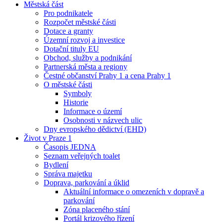
Městská část
Pro podnikatele
Rozpočet městské části
Dotace a granty
Územní rozvoj a investice
Dotační tituly EU
Obchod, služby a podnikání
Partnerská města a regiony
Čestné občanství Prahy 1 a cena Prahy 1
O městské části
Symboly
Historie
Informace o území
Osobnosti v názvech ulic
Dny evropského dědictví (EHD)
Život v Praze 1
Časopis JEDNA
Seznam veřejných toalet
Bydlení
Správa majetku
Doprava, parkování a úklid
Aktuální informace o omezeních v dopravě a
parkování
Zóna placeného stání
Portál krizového řízení