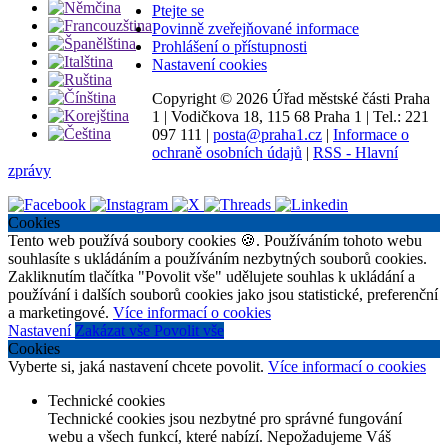
Ptejte se
Povinně zveřejňované informace
Prohlášení o přístupnosti
Nastavení cookies
Copyright ©
2026 Úřad městské části Praha
1
|
Vodičkova 18, 115 68 Praha 1
|
Tel.: 221
097 111
|
posta@praha1.cz
|
Informace o
ochraně osobních údajů
|
RSS - Hlavní
zprávy
Cookies
Tento web používá soubory cookies 🍪. Používáním tohoto webu
souhlasíte s ukládáním a používáním nezbytných souborů cookies.
Zakliknutím tlačítka "Povolit vše" udělujete souhlas k ukládání a
používání i dalších souborů cookies jako jsou statistické, preferenční
a marketingové.
Více informací o cookies
Nastavení
Zakázat vše
Povolit vše
Cookies
Vyberte si, jaká nastavení chcete povolit.
Více informací o cookies
Technické cookies
Technické cookies jsou nezbytné pro správné fungování
webu a všech funkcí, které nabízí. Nepožadujeme Váš