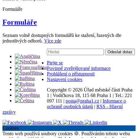
Formuláře
Formuláře
Seznam volně dostupných formulářů ke stažení, řazených dle
jednotlivých odborů.
Více zde
Vyhledávání:
Odeslat dotaz
Ptejte se
Povinně zveřejňované informace
Prohlášení o přístupnosti
Nastavení cookies
Copyright ©
2026 Úřad městské části Praha
1
|
Vodičkova 18, 115 68 Praha 1
|
Tel.: 221
097 111
|
posta@praha1.cz
|
Informace o
ochraně osobních údajů
|
RSS - Hlavní
zprávy
Cookies
Tento web používá soubory cookies 🍪. Používáním tohoto webu