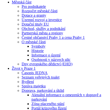
Městská část
Pro podnikatele
Rozpočet městské části
Dotace a granty
Územní rozvoj a investice
Dotační tituly EU
Obchod, služby a podnikání
Partnerská města a regiony
Čestné občanství Prahy 1 a cena Prahy 1
O městské části
Symboly
Historie
Informace o území
Osobnosti v názvech ulic
Dny evropského dědictví (EHD)
Život v Praze 1
Časopis JEDNA
Seznam veřejných toalet
Bydlení
Správa majetku
Doprava, parkování a úklid
Aktuální informace o omezeních v dopravě a
parkování
Zóna placeného stání
Portál krizového řízení