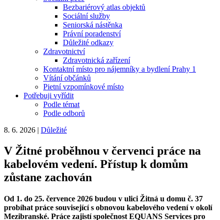
Bezbariérový atlas objektů
Sociální služby
Seniorská nástěnka
Právní poradenství
Důležité odkazy
Zdravotnictví
Zdravotnická zařízení
Kontaktní místo pro nájemníky a bydlení Prahy 1
Vítání občánků
Pietní vzpomínkové místo
Potřebuji vyřídit
Podle témat
Podle odborů
8. 6. 2026
|
Důležité
V Žitné proběhnou v červenci práce na
kabelovém vedení. Přístup k domům
zůstane zachován
Od 1. do 25. července 2026 budou v ulici Žitná u domu č. 37
probíhat práce související s obnovou kabelového vedení v okolí
Mezibranské. Práce zajistí společnost EQUANS Services pro