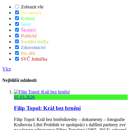
Zobrazit vše
Pro seniory
Kultura
Sport
Školství
Politické
Sociální služby
Zdravotnictví
Pro děti
SVČ Jednička
Více
Nejbližší události:
05.03.2026
Filip Topol: Král bez brnění
Filip Topol: Král bez brněníkresby – dokumenty – fotografie
Knihovna Libri Prohibiti ve spolupráci s dalšími partnery zve
na výstavu věnovanou Filipu Topolovi (1965–2013), výrazné