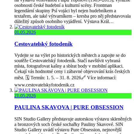
osobnosti české hudební a kulturní scény. Frontman
legendární skupiny Psí vojáci byl nejen hudebníkem a
textařem, ale také výtvarníkem – kresba pro něj představovala
důležitý způsob osobního vyjádření. Výstava Král…
01.05.2026
Cestovatelský fotodeník
Vydejte se na výlet po historických městech a zapojte se do
soutěže Cestovatelský fotodeník. Stačí navštívit vybraná
místa, fotografovat kašny a sbírat body v mobilní aplikaci.
Čekají vás hodnotné ceny i zábavné objevování krás českých
měst. 🗓️ Termín: 1. 5. – 31. 8. 2026🔗 Více informací:
www.cestovatelskyfotodenik.cz
21.05.2026
PAULINA SKAVOVA | PURE OBSESSION
SIN Studio Gallery představuje autorskou výstavu skleněných
a bronzových soch české sochařky Pauliny Skavové. SIN
Studio Gallery uvádí výstavu Pure Obsession, nejnovější