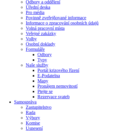
Odbory a oddělení
Úřední deska
Pro média
Povinně zveřejňované informace
Informace o zpracování osobních údajů
Volná pracovní místa
Veřejné zakázky
Volby
Osobní doklady
Formuláře
Odbory
Typy
Naše služby
Portál krizového řízení
E-Podatelna
Mapy
Pronájem nemovitostí
Ptejte se
Rezervace svateb
Samospráva
Zastupitelstvo
Rada
Výbory
Komise
Usnesení