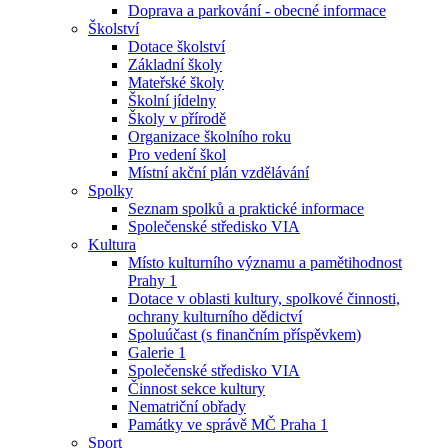
Doprava a parkování - obecné informace
Školství
Dotace školství
Základní školy
Mateřské školy
Školní jídelny
Školy v přírodě
Organizace školního roku
Pro vedení škol
Místní akční plán vzdělávání
Spolky
Seznam spolků a praktické informace
Společenské středisko VIA
Kultura
Místo kulturního významu a pamětihodnost
Prahy 1
Dotace v oblasti kultury, spolkové činnosti,
ochrany kulturního dědictví
Spoluúčast (s finančním příspěvkem)
Galerie 1
Společenské středisko VIA
Činnost sekce kultury
Nematriční obřady
Památky ve správě MČ Praha 1
Sport