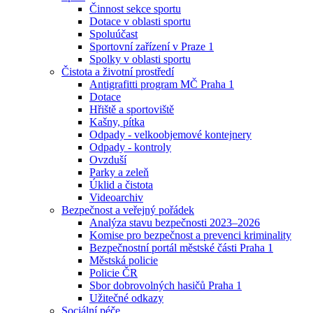
Činnost sekce sportu
Dotace v oblasti sportu
Spoluúčast
Sportovní zařízení v Praze 1
Spolky v oblasti sportu
Čistota a životní prostředí
Antigrafitti program MČ Praha 1
Dotace
Hřiště a sportoviště
Kašny, pítka
Odpady - velkoobjemové kontejnery
Odpady - kontroly
Ovzduší
Parky a zeleň
Úklid a čistota
Videoarchiv
Bezpečnost a veřejný pořádek
Analýza stavu bezpečnosti 2023–2026
Komise pro bezpečnost a prevenci kriminality
Bezpečnostní portál městské části Praha 1
Městská policie
Policie ČR
Sbor dobrovolných hasičů Praha 1
Užitečné odkazy
Sociální péče