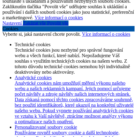
souhlasíte s ukládáním a používáním nezbytných souborů cookies.
Zakliknutím tlačítka "Povolit vše" udělujete souhlas k ukládání a
používání i dalších souborů cookies jako jsou statistické, preferenční
a marketingové.
Více informací o cookies
Nastavení
Zakázat vše
Povolit vše
Cookies
Vyberte si, jaká nastavení chcete povolit.
Více informací o cookies
Technické cookies
Technické cookies jsou nezbytné pro správné fungování
webu a všech funkcí, které nabízí. Nepožadujeme Váš
souhlas s využitím technických cookies na našem webu. Z
tohoto důvodu technické cookies nemohou být individuálně
deaktivovány nebo aktivovány.
Analytické cookies
Analytické cookies nám umožňují měření výkonu našeho
webu a našich reklamních kampaní. Jejich pomocí určujeme
počet návštěv a zdroje návštěv našich internetových stránek.
Data získaná pomocí těchto cookies zpracováváme souhrnně,
bez použití identifikátorů, které ukazují na konkrétní uživatelé
našeho webu. Pokud vypnete používání analytických cookies
ve vztahu k Vaší návštěvě, ztrácíme možnost analýzy výkonu
a optimalizace našich opatření.
Personalizované soubory cookie
Používáme rovněž soubory cookie a další technologie,