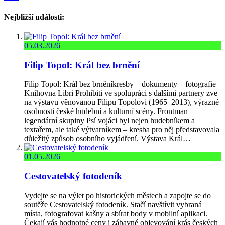
Nejbližší události:
05.03.2026
Filip Topol: Král bez brnění
Filip Topol: Král bez brněníkresby – dokumenty – fotografie
Knihovna Libri Prohibiti ve spolupráci s dalšími partnery zve
na výstavu věnovanou Filipu Topolovi (1965–2013), výrazné
osobnosti české hudební a kulturní scény. Frontman
legendární skupiny Psí vojáci byl nejen hudebníkem a
textařem, ale také výtvarníkem – kresba pro něj představovala
důležitý způsob osobního vyjádření. Výstava Král…
01.05.2026
Cestovatelský fotodeník
Vydejte se na výlet po historických městech a zapojte se do
soutěže Cestovatelský fotodeník. Stačí navštívit vybraná
místa, fotografovat kašny a sbírat body v mobilní aplikaci.
Čekají vás hodnotné ceny i zábavné objevování krás českých