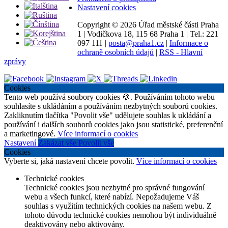
Nastavení cookies
Copyright ©
2026 Úřad městské části Praha
1
|
Vodičkova 18, 115 68 Praha 1
|
Tel.: 221
097 111
|
posta@praha1.cz
|
Informace o
ochraně osobních údajů
|
RSS - Hlavní
zprávy
Cookies
Tento web používá soubory cookies 🍪. Používáním tohoto webu
souhlasíte s ukládáním a používáním nezbytných souborů cookies.
Zakliknutím tlačítka "Povolit vše" udělujete souhlas k ukládání a
používání i dalších souborů cookies jako jsou statistické, preferenční
a marketingové.
Více informací o cookies
Nastavení
Zakázat vše
Povolit vše
Cookies
Vyberte si, jaká nastavení chcete povolit.
Více informací o cookies
Technické cookies
Technické cookies jsou nezbytné pro správné fungování
webu a všech funkcí, které nabízí. Nepožadujeme Váš
souhlas s využitím technických cookies na našem webu. Z
tohoto důvodu technické cookies nemohou být individuálně
deaktivovány nebo aktivovány.