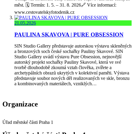
měst. 🗓️ Termín: 1. 5. – 31. 8. 2026🔗 Více informací:
www.cestovatelskyfotodenik.cz
21.05.2026
PAULINA SKAVOVA | PURE OBSESSION
SIN Studio Gallery představuje autorskou výstavu skleněných
a bronzových soch české sochařky Pauliny Skavové. SIN
Studio Gallery uvádí výstavu Pure Obsession, nejnovější
autorský projekt sochařky Pauliny Skavové, která ve své
tvorbě dlouhodobě zkoumá vztah člověka, zvířete a
archetypálních obrazů ukrytých v kolektivní paměti. Výstava
představuje soubor nových děl realizovaných ve skle, bronzu
a kombinovaných materiálech, vzniklých…
Organizace
Úřad městské části Praha 1