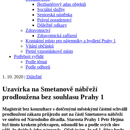
Bezbariérový atlas objektů
Sociální služby
Seniorská nástěnka
Právní poradenství
Důležité odkazy
Zdravotnictví
Zdravotnická zařízení
Kontaktní místo pro nájemníky a bydlení Prahy 1
Vítání občánků
Pietní vzpomínkové místo
Potřebuji vyřídit
Podle témat
Podle odborů
1. 10. 2020
|
Důležité
Uzavírka na Smetanově nábřeží
prodloužena bez souhlasu Prahy 1
Magistrát bez konzultace s dotčenými městskými částmi schválil
prodloužení zákazu průjezdu aut na části Smetanova nábřeží
ve směru od Národního divadla. Starosta Prahy 1 Petr Hejma
byl tímto krokem překvapen, odsoudil ho a podle svých slov
věří, že dojde k jeho nápravě: „Očekávám, že od 1. října bude