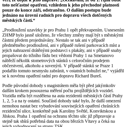
toto nešťastné opatření, vzhledem k jeho přechodné platnosti
pouze do konce září, odstraněno. O dalším postupu bude
jednáno na úrovni radních pro dopravu všech dotčených
městských částí.“
„Prodloužení uzavírky je pro Prahu 1 opět překvapením. Usnesením
ZHMP bylo jasně uloženo, že všechny změny mají být s městskými
částmi předem projednávány. Nestalo se tak ani v případě
předmětného prodloužení, ani v případě rušení parkovacích míst a
jejich nahrazení drátěnými podstavci s plakáty, ani v případě snahy
propašovat do tržního řádu bez vědomí Prahy 1 na Smetanovo
nábřeží několik stometrových stánků s celoročním prodejem
občerstvení, alkoholu a suvenýrů. V případě stánků se Praze 1
podařilo tomuto nesmyslu zabránit, v ostatních bohužel ne,“ vyjádřil
se k novému opatření radní pro dopravu Richard Bureš.
Podle původní dohody s magistrátem měla být před jakýmkoliv
dalším krokem posouzena měření počtu projíždějících vozidel.
Vozidla měla být rozdělena na auta rezidentů městských částí Prahy
1, 2, 5 a na ty ostatní. Součástí dohody také bylo, že další omezení
nemohou nastat bez vybudování souvisejících opatření chránících
rezidenční ulice, konkrétně pak Karoliny Světlé, Konviktskou a
Jilskou. Praha 1 opatření na ochranu těchto ulic již připravuje a
stejně tak sbírá potřebná data na obou březích Vltavy a čeká na
jejich vyhodnocení ze strany TSK.