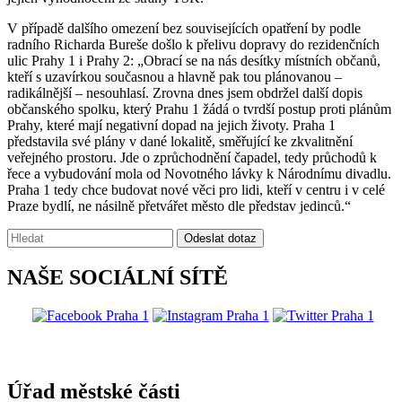
V případě dalšího omezení bez souvisejících opatření by podle
radního Richarda Bureše došlo k přelivu dopravy do rezidenčních
ulic Prahy 1 i Prahy 2: „Obrací se na nás desítky místních občanů,
kteří s uzavírkou současnou a hlavně pak tou plánovanou –
radikálnější – nesouhlasí. Zrovna dnes jsem obdržel další dopis
občanského spolku, který Prahu 1 žádá o tvrdší postup proti plánům
Prahy, které mají negativní dopad na jejich životy. Praha 1
představila své plány v dané lokalitě, směřující ke zkvalitnění
veřejného prostoru. Jde o zprůchodnění čapadel, tedy průchodů k
řece a vybudování mola od Novotného lávky k Národnímu divadlu.
Praha 1 tedy chce budovat nové věci pro lidi, kteří v centru i v celé
Praze bydlí, ne násilně přetvářet město dle představ jedinců.“
Vyhledávání:
Odeslat dotaz
NAŠE SOCIÁLNÍ SÍTĚ
@praha1
Úřad městské části