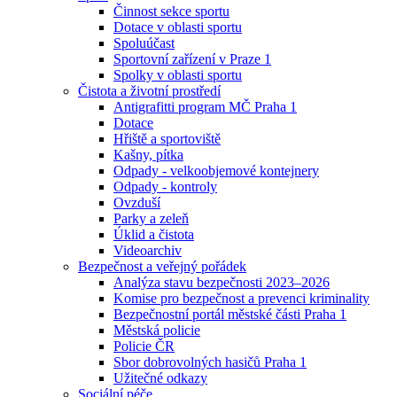
Činnost sekce sportu
Dotace v oblasti sportu
Spoluúčast
Sportovní zařízení v Praze 1
Spolky v oblasti sportu
Čistota a životní prostředí
Antigrafitti program MČ Praha 1
Dotace
Hřiště a sportoviště
Kašny, pítka
Odpady - velkoobjemové kontejnery
Odpady - kontroly
Ovzduší
Parky a zeleň
Úklid a čistota
Videoarchiv
Bezpečnost a veřejný pořádek
Analýza stavu bezpečnosti 2023–2026
Komise pro bezpečnost a prevenci kriminality
Bezpečnostní portál městské části Praha 1
Městská policie
Policie ČR
Sbor dobrovolných hasičů Praha 1
Užitečné odkazy
Sociální péče