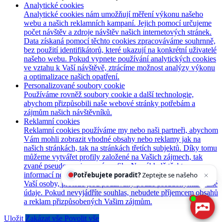
Analytické cookies
Analytické cookies nám umožňují měření výkonu našeho
webu a našich reklamních kampaní. Jejich pomocí určujeme
počet návštěv a zdroje návštěv našich internetových stránek.
Data získaná pomocí těchto cookies zpracováváme souhrnně,
bez použití identifikátorů, které ukazují na konkrétní uživatelé
našeho webu. Pokud vypnete používání analytických cookies
ve vztahu k Vaší návštěvě, ztrácíme možnost analýzy výkonu
a optimalizace našich opatření.
Personalizované soubory cookie
Používáme rovněž soubory cookie a další technologie,
abychom přizpůsobili naše webové stránky potřebám a
zájmům našich návštěvníků.
Reklamní cookies
Reklamní cookies používáme my nebo naši partneři, abychom
Vám mohli zobrazit vhodné obsahy nebo reklamy jak na
našich stránkách, tak na stránkách třetích subjektů. Díky tomu
můžeme vytvářet profily založené na Vašich zájmech, tak
zvané pseudonymizované profily. Na základě těchto
Potřebujete poradit?
Zeptejte se našeho asistenta
informací není zpravidla možná bezprostřední identifikace
Chetty
Vaší osoby, protože jsou používány pouze pseudonymizované
údaje. Pokud nevyjádříte souhlas, nebudete příjemcem obsahů
a reklam přizpůsobených Vašim zájmům.
Uložit
Zakázat vše
Povolit vše