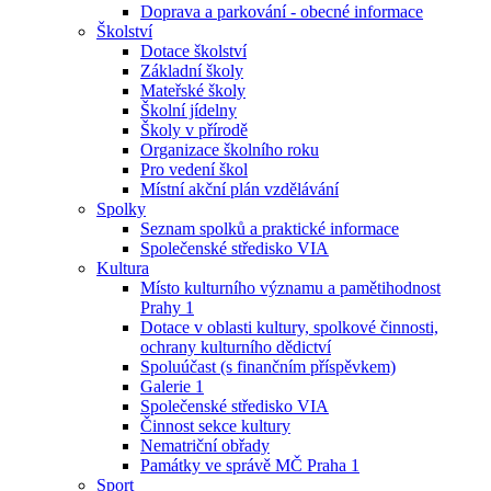
Doprava a parkování - obecné informace
Školství
Dotace školství
Základní školy
Mateřské školy
Školní jídelny
Školy v přírodě
Organizace školního roku
Pro vedení škol
Místní akční plán vzdělávání
Spolky
Seznam spolků a praktické informace
Společenské středisko VIA
Kultura
Místo kulturního významu a pamětihodnost
Prahy 1
Dotace v oblasti kultury, spolkové činnosti,
ochrany kulturního dědictví
Spoluúčast (s finančním příspěvkem)
Galerie 1
Společenské středisko VIA
Činnost sekce kultury
Nematriční obřady
Památky ve správě MČ Praha 1
Sport