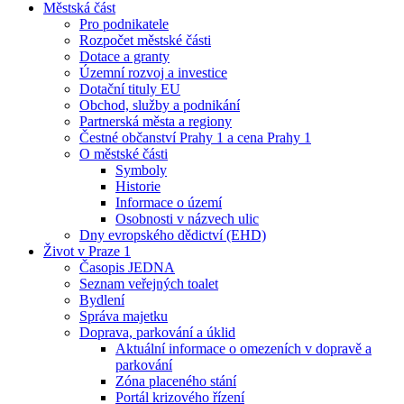
Městská část
Pro podnikatele
Rozpočet městské části
Dotace a granty
Územní rozvoj a investice
Dotační tituly EU
Obchod, služby a podnikání
Partnerská města a regiony
Čestné občanství Prahy 1 a cena Prahy 1
O městské části
Symboly
Historie
Informace o území
Osobnosti v názvech ulic
Dny evropského dědictví (EHD)
Život v Praze 1
Časopis JEDNA
Seznam veřejných toalet
Bydlení
Správa majetku
Doprava, parkování a úklid
Aktuální informace o omezeních v dopravě a
parkování
Zóna placeného stání
Portál krizového řízení