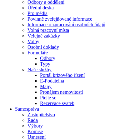
Odbory a oddělení
Úřední deska
Pro média
Povinně zveřejňované informace
Informace o zpracování osobních údajů
Volná pracovní místa
Veřejné zakázky
Volby
Osobní doklady
Formuláře
Odbory
Typy
Naše služby
Portál krizového řízení
E-Podatelna
Mapy
Pronájem nemovitostí
Ptejte se
Rezervace svateb
Samospráva
Zastupitelstvo
Rada
Výbory
Komise
Usnesení