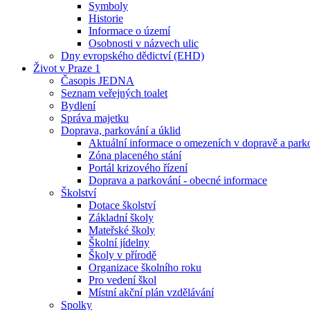
Symboly
Historie
Informace o území
Osobnosti v názvech ulic
Dny evropského dědictví (EHD)
Život v Praze 1
Časopis JEDNA
Seznam veřejných toalet
Bydlení
Správa majetku
Doprava, parkování a úklid
Aktuální informace o omezeních v dopravě a park
Zóna placeného stání
Portál krizového řízení
Doprava a parkování - obecné informace
Školství
Dotace školství
Základní školy
Mateřské školy
Školní jídelny
Školy v přírodě
Organizace školního roku
Pro vedení škol
Místní akční plán vzdělávání
Spolky