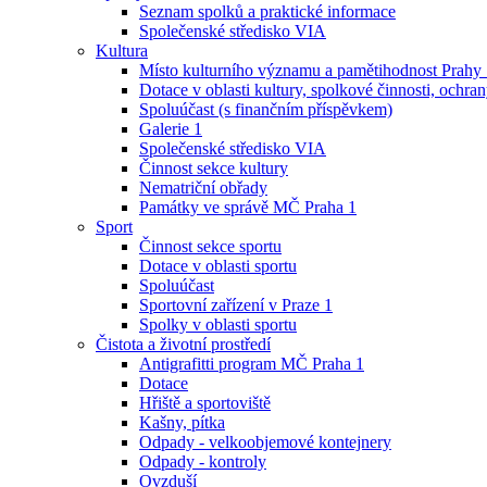
Seznam spolků a praktické informace
Společenské středisko VIA
Kultura
Místo kulturního významu a pamětihodnost Prahy
Dotace v oblasti kultury, spolkové činnosti, ochran
Spoluúčast (s finančním příspěvkem)
Galerie 1
Společenské středisko VIA
Činnost sekce kultury
Nematriční obřady
Památky ve správě MČ Praha 1
Sport
Činnost sekce sportu
Dotace v oblasti sportu
Spoluúčast
Sportovní zařízení v Praze 1
Spolky v oblasti sportu
Čistota a životní prostředí
Antigrafitti program MČ Praha 1
Dotace
Hřiště a sportoviště
Kašny, pítka
Odpady - velkoobjemové kontejnery
Odpady - kontroly
Ovzduší