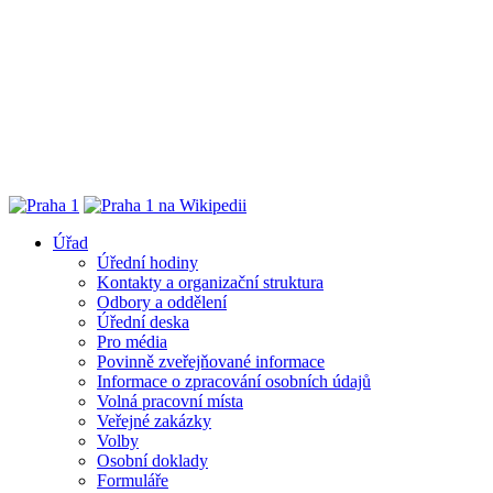
Úřad
Úřední hodiny
Kontakty a organizační struktura
Odbory a oddělení
Úřední deska
Pro média
Povinně zveřejňované informace
Informace o zpracování osobních údajů
Volná pracovní místa
Veřejné zakázky
Volby
Osobní doklady
Formuláře