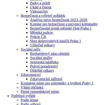
Parky a zeleň
Úklid a čistota
Videoarchiv
Bezpečnost a veřejný pořádek
Analýza stavu bezpečnosti 2023–2026
Komise pro bezpečnost a prevenci kriminality
Bezpečnostní portál městské části Praha 1
Městská policie
Policie ČR
Sbor dobrovolných hasičů Praha 1
Užitečné odkazy
Sociální péče
Bezbariérový atlas objektů
Sociální služby
Seniorská nástěnka
Právní poradenství
Důležité odkazy
Zdravotnictví
Zdravotnická zařízení
Kontaktní místo pro nájemníky a bydlení Prahy 1
Vítání občánků
Pietní vzpomínkové místo
Potřebuji vyřídit
Podle témat
Podle odborů