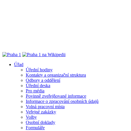
Úřad
Úřední hodiny
Kontakty a organizační struktura
Odbory a oddělení
Úřední deska
Pro média
Povinně zveřejňované informace
Informace o zpracování osobních údajů
Volná pracovní místa
Veřejné zakázky
Volby
Osobní doklady
Formuláře