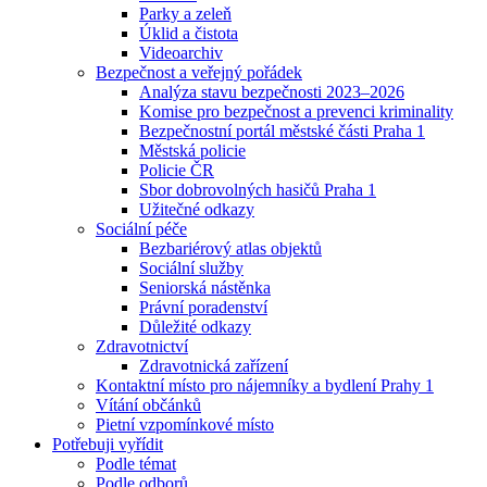
Parky a zeleň
Úklid a čistota
Videoarchiv
Bezpečnost a veřejný pořádek
Analýza stavu bezpečnosti 2023–2026
Komise pro bezpečnost a prevenci kriminality
Bezpečnostní portál městské části Praha 1
Městská policie
Policie ČR
Sbor dobrovolných hasičů Praha 1
Užitečné odkazy
Sociální péče
Bezbariérový atlas objektů
Sociální služby
Seniorská nástěnka
Právní poradenství
Důležité odkazy
Zdravotnictví
Zdravotnická zařízení
Kontaktní místo pro nájemníky a bydlení Prahy 1
Vítání občánků
Pietní vzpomínkové místo
Potřebuji vyřídit
Podle témat
Podle odborů