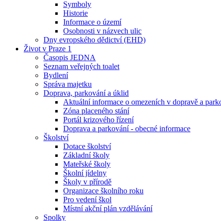
Symboly
Historie
Informace o území
Osobnosti v názvech ulic
Dny evropského dědictví (EHD)
Život v Praze 1
Časopis JEDNA
Seznam veřejných toalet
Bydlení
Správa majetku
Doprava, parkování a úklid
Aktuální informace o omezeních v dopravě a park
Zóna placeného stání
Portál krizového řízení
Doprava a parkování - obecné informace
Školství
Dotace školství
Základní školy
Mateřské školy
Školní jídelny
Školy v přírodě
Organizace školního roku
Pro vedení škol
Místní akční plán vzdělávání
Spolky