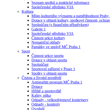
Seznam spolků a praktické informace
Společenské středisko VIA
Kultura
Místo kulturního významu a pamětihodnost Prahy
Dotace v oblasti kultury, spolkové činnosti, ochran
Spoluúčast (s finančním příspěvkem)
Galerie 1
Společenské středisko VIA
Činnost sekce kultury
Nematriční obřady
Památky ve správě MČ Praha 1
Sport
Činnost sekce sportu
Dotace v oblasti sportu
Spoluúčast
Sportovní zařízení v Praze 1
Spolky v oblasti sportu
Čistota a životní prostředí
Antigrafitti program MČ Praha 1
Dotace
Hřiště a sportoviště
Kašny, pítka
Odpady - velkoobjemové kontejnery
Odpady - kontroly
Ovzduší