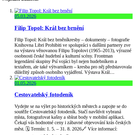
05.03.2026
Filip Topol: Král bez brnění
Filip Topol: Král bez brněníkresby – dokumenty – fotografie
Knihovna Libri Prohibiti ve spolupráci s dalšími partnery zve
na výstavu věnovanou Filipu Topolovi (1965–2013), výrazné
osobnosti české hudební a kulturní scény. Frontman
legendární skupiny Psí vojáci byl nejen hudebníkem a
textařem, ale také výtvarníkem – kresba pro něj představovala
důležitý způsob osobního vyjádření. Výstava Král…
01.05.2026
Cestovatelský fotodeník
Vydejte se na výlet po historických městech a zapojte se do
soutěže Cestovatelský fotodeník. Stačí navštívit vybraná
místa, fotografovat kašny a sbírat body v mobilní aplikaci.
Čekají vás hodnotné ceny i zábavné objevování krás českých
měst. 🗓️ Termín: 1. 5. – 31. 8. 2026🔗 Více informací: