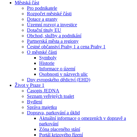
Městská část
Pro podnikatele
Rozpočet městské části
Dotace a granty
Územní rozvoj a investice
Dotační tituly EU
Obchod, služby a podnikání
Partnerská města a regiony
Čestné občanství Prahy 1 a cena Prahy 1
O městské části
Symboly
Historie
Informace o území
Osobnosti v názvech ulic
Dny evropského dědictví (EHD)
Život v Praze 1
Časopis JEDNA
Seznam veřejných toalet
Bydlení
Správa majetku
Doprava, parkování a úklid
Aktuální informace o omezeních v dopravě a
parkování
Zóna placeného stání
Portál krizového řízení