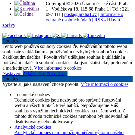
Copyright ©
2026 Úřad městské části Praha
1
|
Vodičkova 18, 115 68 Praha 1
|
Tel.: 221
097 111
|
posta@praha1.cz
|
Informace o
ochraně osobních údajů
|
RSS - Hlavní
zprávy
Cookies
Tento web používá soubory cookies 🍪. Používáním tohoto webu
souhlasíte s ukládáním a používáním nezbytných souborů cookies.
Zakliknutím tlačítka "Povolit vše" udělujete souhlas k ukládání a
používání i dalších souborů cookies jako jsou statistické, preferenční
a marketingové.
Více informací o cookies
Nastavení
Zakázat vše
Povolit vše
Cookies
Vyberte si, jaká nastavení chcete povolit.
Více informací o cookies
Technické cookies
Technické cookies jsou nezbytné pro správné fungování
webu a všech funkcí, které nabízí. Nepožadujeme Váš
souhlas s využitím technických cookies na našem webu. Z
tohoto důvodu technické cookies nemohou být individuálně
deaktivovány nebo aktivovány.
Analytické cookies
Analytické cookies nám umožňují měření výkonu našeho