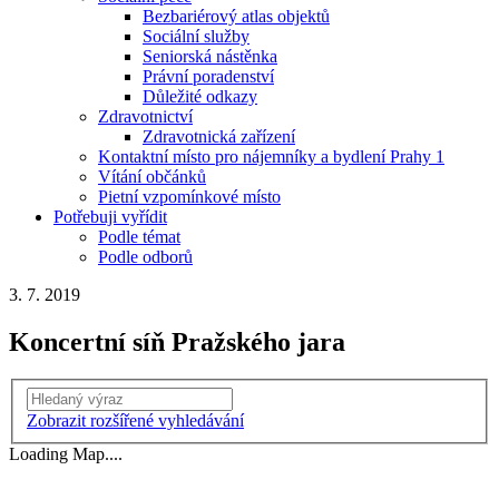
Bezbariérový atlas objektů
Sociální služby
Seniorská nástěnka
Právní poradenství
Důležité odkazy
Zdravotnictví
Zdravotnická zařízení
Kontaktní místo pro nájemníky a bydlení Prahy 1
Vítání občánků
Pietní vzpomínkové místo
Potřebuji vyřídit
Podle témat
Podle odborů
3. 7. 2019
Koncertní síň Pražského jara
Vyhledání
Zobrazit rozšířené vyhledávání
Loading Map....