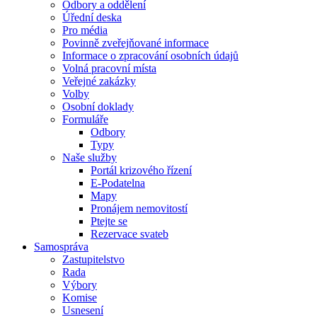
Odbory a oddělení
Úřední deska
Pro média
Povinně zveřejňované informace
Informace o zpracování osobních údajů
Volná pracovní místa
Veřejné zakázky
Volby
Osobní doklady
Formuláře
Odbory
Typy
Naše služby
Portál krizového řízení
E-Podatelna
Mapy
Pronájem nemovitostí
Ptejte se
Rezervace svateb
Samospráva
Zastupitelstvo
Rada
Výbory
Komise
Usnesení