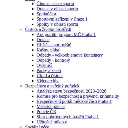
Činnost sekce sportu
Dotace v oblasti sportu
Spoluúčast
Sportovní zařízení v Praze 1
Spolky v oblasti sportu
Čistota a životní prostředí
Antigrafitti program MČ Praha 1
Dotace
Hřiště a sportoviště
Kašny, pítka
Odpady - velkoobjemové kontejnery
Odpady - kontroly
Ovzduší
Parky a zeleň
Úklid a čistota
Videoarchiv
Bezpečnost a veřejný pořádek
Analýza stavu bezpečnosti 2023–2026
Komise pro bezpečnost a prevenci kriminality
Bezpečnostní portál městské části Praha 1
Městská policie
Policie ČR
Sbor dobrovolných hasičů Praha 1
Užitečné odkazy
Sociální péče