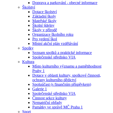
Doprava a parkování - obecné informace
Školství
Dotace školství
Základní školy
Mateřské školy
Školní jídelny
Školy v přírodě
Organizace školního roku
Pro vedení škol
Místní akční plán vzdělávání
Spolky
Seznam spolků a praktické informace
Společenské středisko VIA
Kultura
Místo kulturního významu a pamětihodnost
Prahy 1
Dotace v oblasti kultury, spolkové činnosti,
ochrany kulturního dědictví
Spoluúčast (s finančním příspěvkem)
Galerie 1
Společenské středisko VIA
Činnost sekce kultury
Nematriční obřady
Památky ve správě MČ Praha 1
Sport