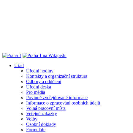
Úřad
Úřední hodiny
Kontakty a organizační struktura
Odbory a oddělení
Úřední deska
Pro média
Povinně zveřejňované informace
Informace o zpracování osobních údajů
Volná pracovní místa
Veřejné zakázky
Volby
Osobní doklady
Formuláře