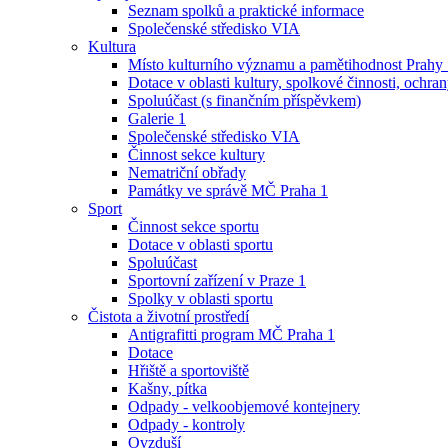
Seznam spolků a praktické informace
Společenské středisko VIA
Kultura
Místo kulturního významu a pamětihodnost Prahy
Dotace v oblasti kultury, spolkové činnosti, ochran
Spoluúčast (s finančním příspěvkem)
Galerie 1
Společenské středisko VIA
Činnost sekce kultury
Nematriční obřady
Památky ve správě MČ Praha 1
Sport
Činnost sekce sportu
Dotace v oblasti sportu
Spoluúčast
Sportovní zařízení v Praze 1
Spolky v oblasti sportu
Čistota a životní prostředí
Antigrafitti program MČ Praha 1
Dotace
Hřiště a sportoviště
Kašny, pítka
Odpady - velkoobjemové kontejnery
Odpady - kontroly
Ovzduší