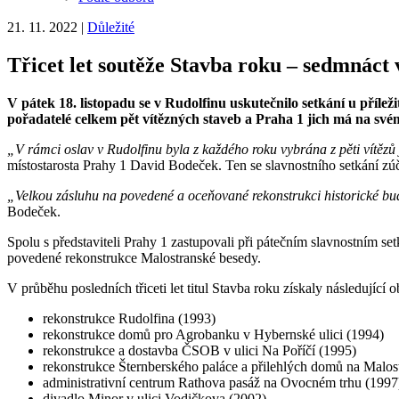
21. 11. 2022
|
Důležité
Třicet let soutěže Stavba roku – sedmnáct
V pátek 18. listopadu se v Rudolfinu uskutečnilo setkání u příleži
pořadatelé celkem pět vítězných staveb a Praha 1 jich má na sv
„V rámci oslav v Rudolfinu byla z každého roku vybrána z pěti vítězů 
místostarosta Prahy 1 David Bodeček. Ten se slavnostního setkání z
„Velkou zásluhu na povedené a oceňované rekonstrukci historické bud
Bodeček.
Spolu s představiteli Prahy 1 zastupovali při pátečním slavnostním s
povedené rekonstrukce Malostranské besedy.
V průběhu posledních třiceti let titul Stavba roku získaly následující 
rekonstrukce Rudolfina (1993)
rekonstrukce domů pro Agrobanku v Hybernské ulici (1994)
rekonstrukce a dostavba ČSOB v ulici Na Poříčí (1995)
rekonstrukce Šternberského paláce a přilehlých domů na Malo
administrativní centrum Rathova pasáž na Ovocném trhu (1997
divadlo Minor v ulici Vodičkova (2002)