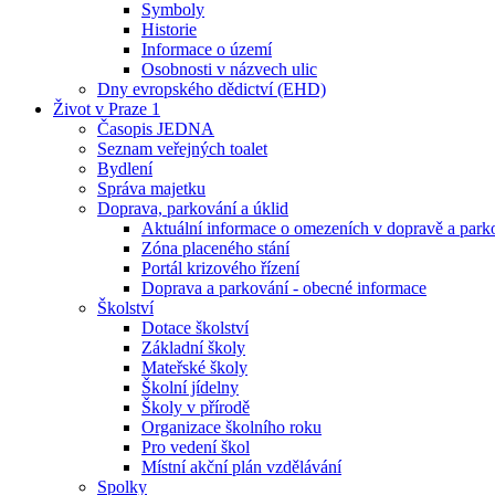
Symboly
Historie
Informace o území
Osobnosti v názvech ulic
Dny evropského dědictví (EHD)
Život v Praze 1
Časopis JEDNA
Seznam veřejných toalet
Bydlení
Správa majetku
Doprava, parkování a úklid
Aktuální informace o omezeních v dopravě a park
Zóna placeného stání
Portál krizového řízení
Doprava a parkování - obecné informace
Školství
Dotace školství
Základní školy
Mateřské školy
Školní jídelny
Školy v přírodě
Organizace školního roku
Pro vedení škol
Místní akční plán vzdělávání
Spolky