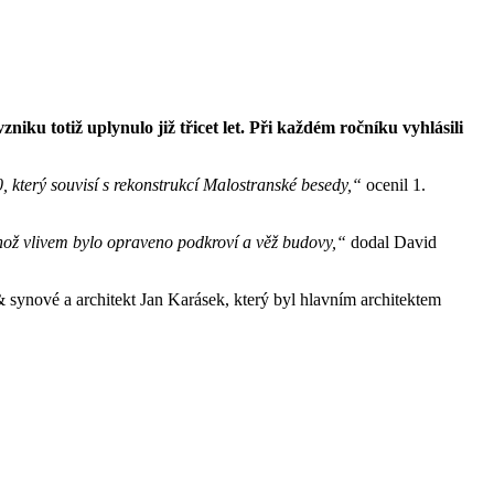
niku totiž uplynulo již třicet let. Při každém ročníku vyhlásili
, který souvisí s rekonstrukcí Malostranské besedy,“
ocenil 1.
ehož vlivem bylo opraveno podkroví a věž budovy,“
dodal David
& synové a architekt Jan Karásek, který byl hlavním architektem