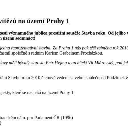
 vítězů na území Prahy 1
tosti významného jubilea prestižní soutěže Stavba roku. Od jejího vz
ém území sedmnáct!
jedna reprezentativní stavba. Za Prahu 1 nás pak těší zejména rok 2010
účastnil společně s radním Karlem Grabeinem Procházkou.
ovy měli bývalý starosta Petr Hejma a architekt Vít Mlázovský, pod j
etkání Stavbu roku 2010 členové vedení stavební společnosti Podzimek 
objekty, které se nachází na území Prahy 1:
stranském nám. pro Parlament ČR (1996)
)