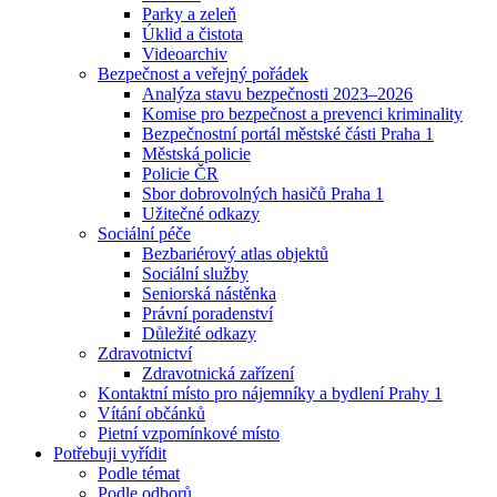
Parky a zeleň
Úklid a čistota
Videoarchiv
Bezpečnost a veřejný pořádek
Analýza stavu bezpečnosti 2023–2026
Komise pro bezpečnost a prevenci kriminality
Bezpečnostní portál městské části Praha 1
Městská policie
Policie ČR
Sbor dobrovolných hasičů Praha 1
Užitečné odkazy
Sociální péče
Bezbariérový atlas objektů
Sociální služby
Seniorská nástěnka
Právní poradenství
Důležité odkazy
Zdravotnictví
Zdravotnická zařízení
Kontaktní místo pro nájemníky a bydlení Prahy 1
Vítání občánků
Pietní vzpomínkové místo
Potřebuji vyřídit
Podle témat
Podle odborů