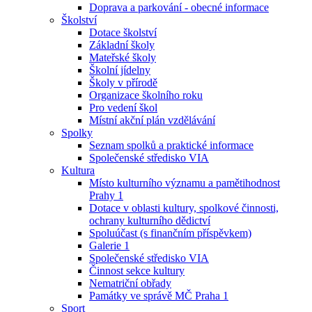
Doprava a parkování - obecné informace
Školství
Dotace školství
Základní školy
Mateřské školy
Školní jídelny
Školy v přírodě
Organizace školního roku
Pro vedení škol
Místní akční plán vzdělávání
Spolky
Seznam spolků a praktické informace
Společenské středisko VIA
Kultura
Místo kulturního významu a pamětihodnost
Prahy 1
Dotace v oblasti kultury, spolkové činnosti,
ochrany kulturního dědictví
Spoluúčast (s finančním příspěvkem)
Galerie 1
Společenské středisko VIA
Činnost sekce kultury
Nematriční obřady
Památky ve správě MČ Praha 1
Sport