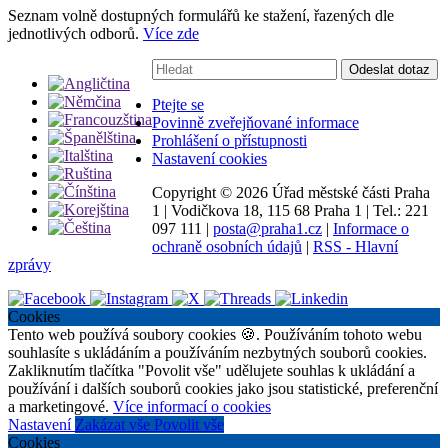
Seznam volně dostupných formulářů ke stažení, řazených dle
jednotlivých odborů.
Více zde
Vyhledávání:
Odeslat dotaz
Ptejte se
Povinně zveřejňované informace
Prohlášení o přístupnosti
Nastavení cookies
Copyright ©
2026 Úřad městské části Praha
1
|
Vodičkova 18, 115 68 Praha 1
|
Tel.: 221
097 111
|
posta@praha1.cz
|
Informace o
ochraně osobních údajů
|
RSS - Hlavní
zprávy
Cookies
Tento web používá soubory cookies 🍪. Používáním tohoto webu
souhlasíte s ukládáním a používáním nezbytných souborů cookies.
Zakliknutím tlačítka "Povolit vše" udělujete souhlas k ukládání a
používání i dalších souborů cookies jako jsou statistické, preferenční
a marketingové.
Více informací o cookies
Nastavení
Zakázat vše
Povolit vše
Cookies