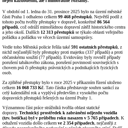
nejen každodenní, ale i mimořádně rozsáhlý.
V období od 1. ledna do 31. prosince 2025 bylo na území městské
části Praha 1 odhaleno celkem
99 468 přestupků
. Největší podíl z
tohoto počtu tvořily přestupky v dopravě, konkrétně
86 564
případů
, což odráží mimořádnou dopravní zátěž historického centra
a jeho okolí. Dalších
12 313 přestupků
se týkalo oblasti veřejného
pořádku a pořádku ve věcech územní samosprávy.
Vedle toho Městská policie řešila také
591 ostatních přestupků
, z
nichž nejčastější byly přestupky proti majetku (337 případů) a proti
občanskému soužití (77 případů). Evidovány byly rovněž případy
porušení tabákového zákona, porušení povinností souvisejících s
chovem psů či přestupky právnických a podnikajících fyzických
osob.
Za zjištěné přestupky bylo v roce 2025 v příkazním řízení uloženo
celkem
16 068 733 Kč
. Tato částka představuje souhrn sankcí za
celý kalendářní rok a vyplývá především z vysokého počtu
dopravních přestupků řešených na území Prahy 1.
Významnou část práce strážníků tvořila oblast statické
dopravy.
Technický prostředek k zabránění odjezdu vozidla
(tzv. botička) byl v průběhu roku nasazen v 5 765 případech
. K
odtažení vozidla došlo celkem
ve 2 354 případech
, nejčastěji z