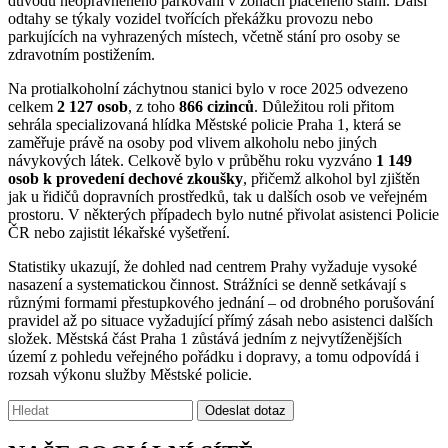
důvodu neoprávněného parkování v zónách placeného stání. Další
odtahy se týkaly vozidel tvořících překážku provozu nebo
parkujících na vyhrazených místech, včetně stání pro osoby se
zdravotním postižením.
Na protialkoholní záchytnou stanici bylo v roce 2025 odvezeno
celkem
2 127 osob
, z toho
866 cizinců
. Důležitou roli přitom
sehrála specializovaná hlídka Městské policie Praha 1, která se
zaměřuje právě na osoby pod vlivem alkoholu nebo jiných
návykových látek. Celkově bylo v průběhu roku vyzváno
1 149
osob k provedení dechové zkoušky
, přičemž alkohol byl zjištěn
jak u řidičů dopravních prostředků, tak u dalších osob ve veřejném
prostoru. V některých případech bylo nutné přivolat asistenci Policie
ČR nebo zajistit lékařské vyšetření.
Statistiky ukazují, že dohled nad centrem Prahy vyžaduje vysoké
nasazení a systematickou činnost. Strážníci se denně setkávají s
různými formami přestupkového jednání – od drobného porušování
pravidel až po situace vyžadující přímý zásah nebo asistenci dalších
složek. Městská část Praha 1 zůstává jedním z nejvytíženějších
území z pohledu veřejného pořádku i dopravy, a tomu odpovídá i
rozsah výkonu služby Městské policie.
Vyhledávání:
Odeslat dotaz