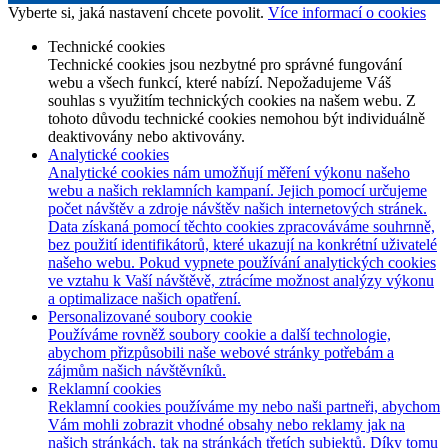
Vyberte si, jaká nastavení chcete povolit.
Více informací o cookies
Technické cookies
Technické cookies jsou nezbytné pro správné fungování
webu a všech funkcí, které nabízí. Nepožadujeme Váš
souhlas s využitím technických cookies na našem webu. Z
tohoto důvodu technické cookies nemohou být individuálně
deaktivovány nebo aktivovány.
Analytické cookies
Analytické cookies nám umožňují měření výkonu našeho
webu a našich reklamních kampaní. Jejich pomocí určujeme
počet návštěv a zdroje návštěv našich internetových stránek.
Data získaná pomocí těchto cookies zpracováváme souhrnně,
bez použití identifikátorů, které ukazují na konkrétní uživatelé
našeho webu. Pokud vypnete používání analytických cookies
ve vztahu k Vaší návštěvě, ztrácíme možnost analýzy výkonu
a optimalizace našich opatření.
Personalizované soubory cookie
Používáme rovněž soubory cookie a další technologie,
abychom přizpůsobili naše webové stránky potřebám a
zájmům našich návštěvníků.
Reklamní cookies
Reklamní cookies používáme my nebo naši partneři, abychom
Vám mohli zobrazit vhodné obsahy nebo reklamy jak na
našich stránkách, tak na stránkách třetích subjektů. Díky tomu