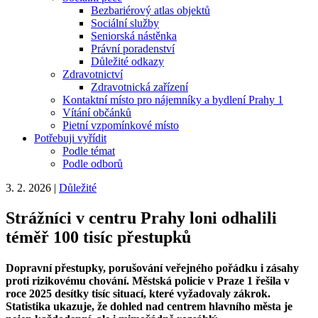
Bezbariérový atlas objektů
Sociální služby
Seniorská nástěnka
Právní poradenství
Důležité odkazy
Zdravotnictví
Zdravotnická zařízení
Kontaktní místo pro nájemníky a bydlení Prahy 1
Vítání občánků
Pietní vzpomínkové místo
Potřebuji vyřídit
Podle témat
Podle odborů
3. 2. 2026
|
Důležité
Strážníci v centru Prahy loni odhalili
téměř 100 tisíc přestupků
Dopravní přestupky, porušování veřejného pořádku i zásahy
proti rizikovému chování. Městská policie v Praze 1 řešila v
roce 2025 desítky tisíc situací, které vyžadovaly zákrok.
Statistika ukazuje, že dohled nad centrem hlavního města je