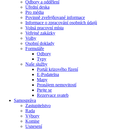
Odbory a oddělení
Úřední deska
Pro média
Povinně zveřejňované informace
Informace o zpracování osobních údajů
Volná pracovní místa
Veřejné zakázky
Volby
Osobní doklady
Formuláře
Odbory
Typy
Naše služby
Portál krizového řízení
E-Podatelna
Mapy
Pronájem nemovitostí
Ptejte se
Rezervace svateb
Samospráva
Zastupitelstvo
Rada
Výbory
Komise
Usnesení