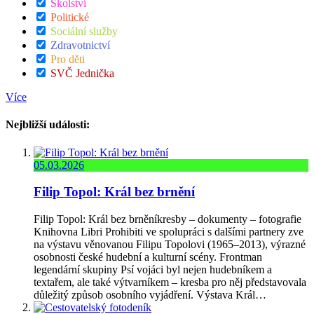
Školství
Politické
Sociální služby
Zdravotnictví
Pro děti
SVČ Jednička
Více
Nejbližší události:
05.03.2026
Filip Topol: Král bez brnění
Filip Topol: Král bez brněníkresby – dokumenty – fotografie
Knihovna Libri Prohibiti ve spolupráci s dalšími partnery zve
na výstavu věnovanou Filipu Topolovi (1965–2013), výrazné
osobnosti české hudební a kulturní scény. Frontman
legendární skupiny Psí vojáci byl nejen hudebníkem a
textařem, ale také výtvarníkem – kresba pro něj představovala
důležitý způsob osobního vyjádření. Výstava Král…