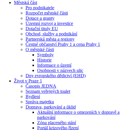
Městská část
Pro podnikatele
Rozpočet městské části
Dotace a granty
Územní rozvoj a investice
Dotační tituly EU
Obchod, služby a podnikání
Partnerská města a regiony
Čestné občanství Prahy 1 a cena Prahy 1
O městské části
Symboly
Historie
Informace o území
Osobnosti v názvech ulic
Dny evropského dědictví (EHD)
Život v Praze 1
Časopis JEDNA
Seznam veřejných toalet
Bydlení
Správa majetku
Doprava, parkování a úklid
Aktuální informace o omezeních v dopravě a
parkování
Zóna placeného stání
Portál krizového řízení