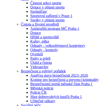
Činnost sekce sportu
Dotace v oblasti sportu
Spoluúčast
Sportovní zařízení v Praze 1
Spolky v oblasti sportu
Čistota a životní prostředí
Antigrafitti program MČ Praha 1
Dotace
Hřiště a sportoviště
Kašny, pítka
Odpady - velkoobjemové kontejnery
Odpady - kontroly
Ovzduší
Parky a zeleň
Úklid a čistota
Videoarchiv
Bezpečnost a veřejný pořádek
Analýza stavu bezpečnosti 2023–2026
Komise pro bezpečnost a prevenci kriminality
Bezpečnostní portál městské části Praha 1
Městská policie
Policie ČR
Sbor dobrovolných hasičů Praha 1
Užitečné odkazy
Sociální péče