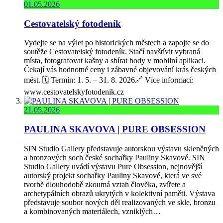
01.05.2026
Cestovatelský fotodeník
Vydejte se na výlet po historických městech a zapojte se do
soutěže Cestovatelský fotodeník. Stačí navštívit vybraná
místa, fotografovat kašny a sbírat body v mobilní aplikaci.
Čekají vás hodnotné ceny i zábavné objevování krás českých
měst. 🗓️ Termín: 1. 5. – 31. 8. 2026🔗 Více informací:
www.cestovatelskyfotodenik.cz
21.05.2026
PAULINA SKAVOVA | PURE OBSESSION
SIN Studio Gallery představuje autorskou výstavu skleněných
a bronzových soch české sochařky Pauliny Skavové. SIN
Studio Gallery uvádí výstavu Pure Obsession, nejnovější
autorský projekt sochařky Pauliny Skavové, která ve své
tvorbě dlouhodobě zkoumá vztah člověka, zvířete a
archetypálních obrazů ukrytých v kolektivní paměti. Výstava
představuje soubor nových děl realizovaných ve skle, bronzu
a kombinovaných materiálech, vzniklých…