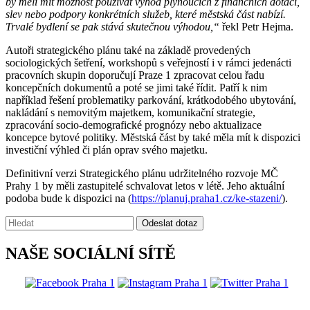
by měli mít možnost používat výhod plynoucích z finančních dotací,
slev nebo podpory konkrétních služeb, které městská část nabízí.
Trvalé bydlení se pak stává skutečnou výhodou,“
řekl Petr Hejma.
Autoři strategického plánu také na základě provedených
sociologických šetření, workshopů s veřejností i v rámci jedenácti
pracovních skupin doporučují Praze 1 zpracovat celou řadu
koncepčních dokumentů a poté se jimi také řídit. Patří k nim
například řešení problematiky parkování, krátkodobého ubytování,
nakládání s nemovitým majetkem, komunikační strategie,
zpracování socio-demografické prognózy nebo aktualizace
koncepce bytové politiky. Městská část by také měla mít k dispozici
investiční výhled či plán oprav svého majetku.
Definitivní verzi Strategického plánu udržitelného rozvoje MČ
Prahy 1 by měli zastupitelé schvalovat letos v létě. Jeho aktuální
podoba bude k dispozici na (
https://planuj.praha1.cz/ke-stazeni/
).
Vyhledávání:
Odeslat dotaz
NAŠE SOCIÁLNÍ SÍTĚ