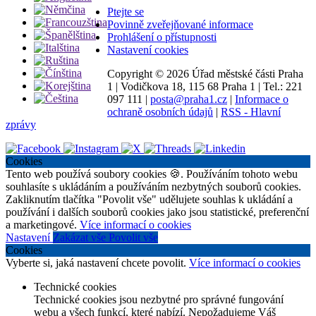
Ptejte se
Povinně zveřejňované informace
Prohlášení o přístupnosti
Nastavení cookies
Copyright ©
2026 Úřad městské části Praha
1
|
Vodičkova 18, 115 68 Praha 1
|
Tel.: 221
097 111
|
posta@praha1.cz
|
Informace o
ochraně osobních údajů
|
RSS - Hlavní
zprávy
Cookies
Tento web používá soubory cookies 🍪. Používáním tohoto webu
souhlasíte s ukládáním a používáním nezbytných souborů cookies.
Zakliknutím tlačítka "Povolit vše" udělujete souhlas k ukládání a
používání i dalších souborů cookies jako jsou statistické, preferenční
a marketingové.
Více informací o cookies
Nastavení
Zakázat vše
Povolit vše
Cookies
Vyberte si, jaká nastavení chcete povolit.
Více informací o cookies
Technické cookies
Technické cookies jsou nezbytné pro správné fungování
webu a všech funkcí, které nabízí. Nepožadujeme Váš