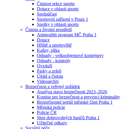
Činnost sekce sportu
Dotace v oblasti sportu
Spoluúčast
Sportovní zařízení v Praze 1
Spolky v oblasti sportu
Čistota a životní prostředí
Antigrafitti program MČ Praha 1
Dotace
Hřiště a sportoviště
Kašny, pítka
Odpady - velkoobjemové kontejnery
Odpady - kontroly
Ovzduší
Parky a zeleň
Úklid a čistota
Videoarchiv
Bezpečnost a veřejný pořádek
Analýza stavu bezpečnosti 2023–2026
Komise pro bezpečnost a prevenci kriminality
Bezpečnostní portál městské části Praha 1
Městská policie
Policie ČR
Sbor dobrovolných hasičů Praha 1
Užitečné odkazy
Sociální péče