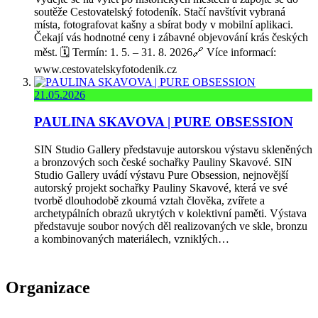
soutěže Cestovatelský fotodeník. Stačí navštívit vybraná
místa, fotografovat kašny a sbírat body v mobilní aplikaci.
Čekají vás hodnotné ceny i zábavné objevování krás českých
měst. 🗓️ Termín: 1. 5. – 31. 8. 2026🔗 Více informací:
www.cestovatelskyfotodenik.cz
21.05.2026
PAULINA SKAVOVA | PURE OBSESSION
SIN Studio Gallery představuje autorskou výstavu skleněných
a bronzových soch české sochařky Pauliny Skavové. SIN
Studio Gallery uvádí výstavu Pure Obsession, nejnovější
autorský projekt sochařky Pauliny Skavové, která ve své
tvorbě dlouhodobě zkoumá vztah člověka, zvířete a
archetypálních obrazů ukrytých v kolektivní paměti. Výstava
představuje soubor nových děl realizovaných ve skle, bronzu
a kombinovaných materiálech, vzniklých…
Organizace