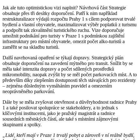
Jak ale tuto optimistickou vizi naplnit? Návrhová část Strategie
obsahuje přes tři desítky doporučení. Patří k nim například
restrukturalizace výdajů rozpočtu Prahy 1 s cílem podporovat trvalé
bydlení a vlastní obyvatele, maximalizovat výběr poplatků z turismu
a podpořit tak zkvalitnění turistického ruchu. Vize doporučuje
umožnit podnikání pro turisty v Praze 1 s podmínkou zajištění
infrastruktury pro místní obyvatele, omezit počet alko-turistů a
zaměřit se na skladbu turistů.
Další navrhovaná opatření se týkají dopravy. Strategický plán
obsahuje doporučení na zavedení mýtného pro transit. Snížit by se
měla také intenzita dopravy a počet sdílených prostředků
mikromobility, naopak zvýšit by se měl počet parkovacích míst. A to
především díky zlepšením dostupnosti těch stávajících pro rezidenty
– zejména důsledným vymáháním pravidel a omezením
neoprávněného parkování.
Dále by se měla zvyšovat otevřenost a důvěryhodnost radnice Prahy
1 a také posilovat spolupráce se stakeholdery, a to jednak s
klíčovými institucemi, jako je pražský magistrát a radnice
sousedních městských částí, ale také s místními zájmovými
skupinami a spolky.
„Lidé, kteří mají v Praze 1 trvalý pobyt a zároveň v ní reálně bydlí,