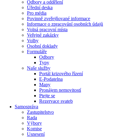
Odbory a oddělení
Úřední deska
Pro média
Povinně zveřejňované informace
Informace o zpracování osobních údajů
Volná pracovní místa
Veřejné zakázky
Volby
Osobní doklady
Formuláře
Odbory
Typy
Naše služby
Portál krizového řízení
E-Podatelna
Mapy
Pronájem nemovitostí
Ptejte se
Rezervace svateb
Samospráva
Zastupitelstvo
Rada
Výbory
Komise
Usnesení