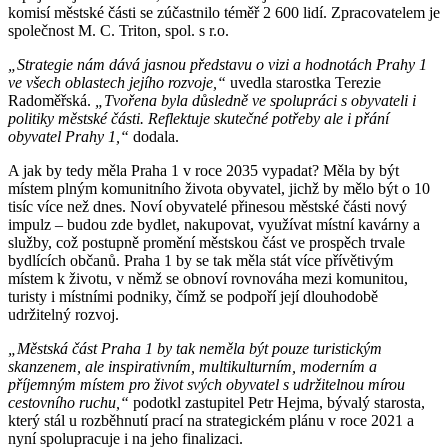
komisí městské části se zúčastnilo téměř 2 600 lidí. Zpracovatelem je
společnost M. C. Triton, spol. s r.o.
„Strategie nám dává jasnou představu o vizi a hodnotách Prahy 1
ve všech oblastech jejího rozvoje,“
uvedla starostka Terezie
Radoměřská.
„Tvořena byla důsledně ve spolupráci s obyvateli i
politiky městské části. Reflektuje skutečné potřeby ale i přání
obyvatel Prahy 1,“
dodala.
A jak by tedy měla Praha 1 v roce 2035 vypadat? Měla by být
místem plným komunitního života obyvatel, jichž by mělo být o 10
tisíc více než dnes. Noví obyvatelé přinesou městské části nový
impulz – budou zde bydlet, nakupovat, využívat místní kavárny a
služby, což postupně promění městskou část ve prospěch trvale
bydlících občanů. Praha 1 by se tak měla stát více přívětivým
místem k životu, v němž se obnoví rovnováha mezi komunitou,
turisty i místními podniky, čímž se podpoří její dlouhodobě
udržitelný rozvoj.
„Městská část Praha 1 by tak neměla být pouze turistickým
skanzenem, ale inspirativním, multikulturním, moderním a
příjemným místem pro život svých obyvatel s udržitelnou mírou
cestovního ruchu,“
podotkl zastupitel Petr Hejma, bývalý starosta,
který stál u rozběhnutí prací na strategickém plánu v roce 2021 a
nyní spolupracuje i na jeho finalizaci.