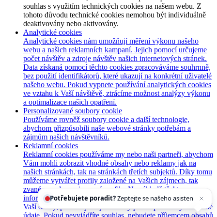
souhlas s využitím technických cookies na našem webu. Z
tohoto důvodu technické cookies nemohou být individuálně
deaktivovány nebo aktivovány.
Analytické cookies
Analytické cookies nám umožňují měření výkonu našeho
webu a našich reklamních kampaní. Jejich pomocí určujeme
počet návštěv a zdroje návštěv našich internetových stránek.
Data získaná pomocí těchto cookies zpracováváme souhrnně,
bez použití identifikátorů, které ukazují na konkrétní uživatelé
našeho webu. Pokud vypnete používání analytických cookies
ve vztahu k Vaší návštěvě, ztrácíme možnost analýzy výkonu
a optimalizace našich opatření.
Personalizované soubory cookie
Používáme rovněž soubory cookie a další technologie,
abychom přizpůsobili naše webové stránky potřebám a
zájmům našich návštěvníků.
Reklamní cookies
Reklamní cookies používáme my nebo naši partneři, abychom
Vám mohli zobrazit vhodné obsahy nebo reklamy jak na
našich stránkách, tak na stránkách třetích subjektů. Díky tomu
můžeme vytvářet profily založené na Vašich zájmech, tak
zvané pseudonymizované profily. Na základě těchto
Potřebujete poradit?
Zeptejte se našeho asistenta
Chettyho
.
informací není zpravidla možná bezprostřední identifikace
Vaší osoby, protože jsou používány pouze pseudonymizované
údaje. Pokud nevyjádříte souhlas, nebudete příjemcem obsahů