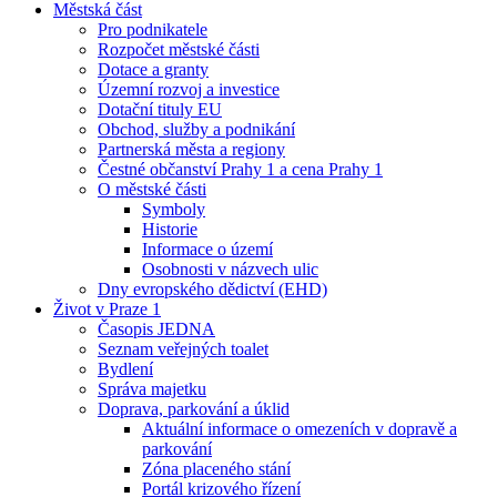
Městská část
Pro podnikatele
Rozpočet městské části
Dotace a granty
Územní rozvoj a investice
Dotační tituly EU
Obchod, služby a podnikání
Partnerská města a regiony
Čestné občanství Prahy 1 a cena Prahy 1
O městské části
Symboly
Historie
Informace o území
Osobnosti v názvech ulic
Dny evropského dědictví (EHD)
Život v Praze 1
Časopis JEDNA
Seznam veřejných toalet
Bydlení
Správa majetku
Doprava, parkování a úklid
Aktuální informace o omezeních v dopravě a
parkování
Zóna placeného stání
Portál krizového řízení