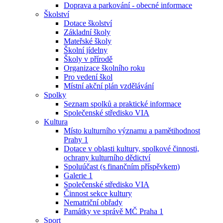
Doprava a parkování - obecné informace
Školství
Dotace školství
Základní školy
Mateřské školy
Školní jídelny
Školy v přírodě
Organizace školního roku
Pro vedení škol
Místní akční plán vzdělávání
Spolky
Seznam spolků a praktické informace
Společenské středisko VIA
Kultura
Místo kulturního významu a pamětihodnost
Prahy 1
Dotace v oblasti kultury, spolkové činnosti,
ochrany kulturního dědictví
Spoluúčast (s finančním příspěvkem)
Galerie 1
Společenské středisko VIA
Činnost sekce kultury
Nematriční obřady
Památky ve správě MČ Praha 1
Sport