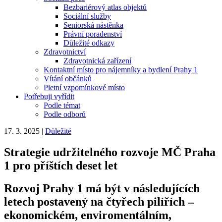
Bezbariérový atlas objektů
Sociální služby
Seniorská nástěnka
Právní poradenství
Důležité odkazy
Zdravotnictví
Zdravotnická zařízení
Kontaktní místo pro nájemníky a bydlení Prahy 1
Vítání občánků
Pietní vzpomínkové místo
Potřebuji vyřídit
Podle témat
Podle odborů
17. 3. 2025
|
Důležité
Strategie udržitelného rozvoje MČ Praha
1 pro příštích deset let
Rozvoj Prahy 1 má být v následujících
letech postavený na čtyřech pilířích –
ekonomickém, enviromentálním,