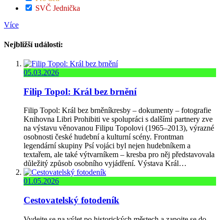
SVČ Jednička
Více
Nejbližší události:
05.03.2026
Filip Topol: Král bez brnění
Filip Topol: Král bez brněníkresby – dokumenty – fotografie
Knihovna Libri Prohibiti ve spolupráci s dalšími partnery zve
na výstavu věnovanou Filipu Topolovi (1965–2013), výrazné
osobnosti české hudební a kulturní scény. Frontman
legendární skupiny Psí vojáci byl nejen hudebníkem a
textařem, ale také výtvarníkem – kresba pro něj představovala
důležitý způsob osobního vyjádření. Výstava Král…
01.05.2026
Cestovatelský fotodeník
Vydejte se na výlet po historických městech a zapojte se do