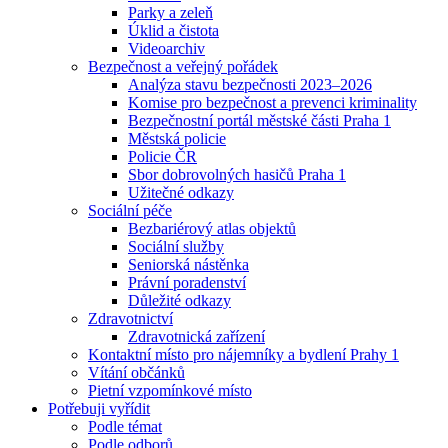
Parky a zeleň
Úklid a čistota
Videoarchiv
Bezpečnost a veřejný pořádek
Analýza stavu bezpečnosti 2023–2026
Komise pro bezpečnost a prevenci kriminality
Bezpečnostní portál městské části Praha 1
Městská policie
Policie ČR
Sbor dobrovolných hasičů Praha 1
Užitečné odkazy
Sociální péče
Bezbariérový atlas objektů
Sociální služby
Seniorská nástěnka
Právní poradenství
Důležité odkazy
Zdravotnictví
Zdravotnická zařízení
Kontaktní místo pro nájemníky a bydlení Prahy 1
Vítání občánků
Pietní vzpomínkové místo
Potřebuji vyřídit
Podle témat
Podle odborů