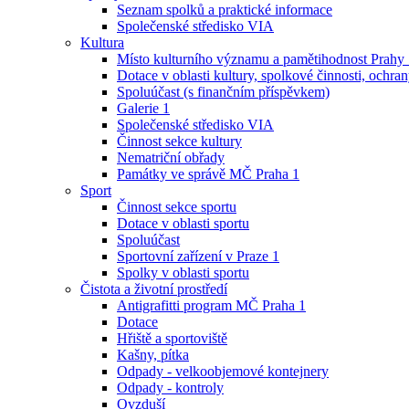
Seznam spolků a praktické informace
Společenské středisko VIA
Kultura
Místo kulturního významu a pamětihodnost Prahy
Dotace v oblasti kultury, spolkové činnosti, ochran
Spoluúčast (s finančním příspěvkem)
Galerie 1
Společenské středisko VIA
Činnost sekce kultury
Nematriční obřady
Památky ve správě MČ Praha 1
Sport
Činnost sekce sportu
Dotace v oblasti sportu
Spoluúčast
Sportovní zařízení v Praze 1
Spolky v oblasti sportu
Čistota a životní prostředí
Antigrafitti program MČ Praha 1
Dotace
Hřiště a sportoviště
Kašny, pítka
Odpady - velkoobjemové kontejnery
Odpady - kontroly
Ovzduší