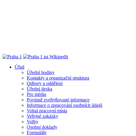
Úřad
Úřední hodiny
Kontakty a organizační struktura
Odbory a oddělení
Úřední deska
Pro média
Povinně zveřejňované informace
Informace o zpracování osobních údajů
Volná pracovní místa
Veřejné zakázky
Volby
Osobní doklady
Formuláře