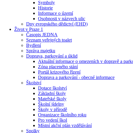
Symboly
Historie
Informace o území
Osobnosti v názvech ulic
Dny evropského dědictví (EHD)
Život v Praze 1
Časopis JEDNA
Seznam veřejných toalet
Bydlení
Správa majetku
Doprava, parkování a úklid
Aktuální informace o omezeních v dopravě a park
Zóna placeného stání
Portál krizového řízení
Doprava a parkování - obecné informace
Školství
Dotace školství
Základní školy
Mateřské školy
Školní jídelny
Školy v přírodě
Organizace školního roku
Pro vedení škol
Místní akční plán vzdělávání
Spolky