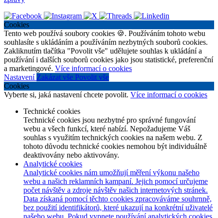
Cookies
Tento web používá soubory cookies 🍪. Používáním tohoto webu
souhlasíte s ukládáním a používáním nezbytných souborů cookies.
Zakliknutím tlačítka "Povolit vše" udělujete souhlas k ukládání a
používání i dalších souborů cookies jako jsou statistické, preferenční
a marketingové.
Více informací o cookies
Nastavení
Zakázat vše
Povolit vše
Cookies
Vyberte si, jaká nastavení chcete povolit.
Více informací o cookies
Technické cookies
Technické cookies jsou nezbytné pro správné fungování
webu a všech funkcí, které nabízí. Nepožadujeme Váš
souhlas s využitím technických cookies na našem webu. Z
tohoto důvodu technické cookies nemohou být individuálně
deaktivovány nebo aktivovány.
Analytické cookies
Analytické cookies nám umožňují měření výkonu našeho
webu a našich reklamních kampaní. Jejich pomocí určujeme
počet návštěv a zdroje návštěv našich internetových stránek.
Data získaná pomocí těchto cookies zpracováváme souhrnně,
bez použití identifikátorů, které ukazují na konkrétní uživatelé
našeho webu. Pokud vypnete používání analytických cookies