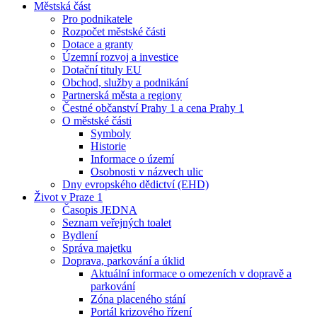
Městská část
Pro podnikatele
Rozpočet městské části
Dotace a granty
Územní rozvoj a investice
Dotační tituly EU
Obchod, služby a podnikání
Partnerská města a regiony
Čestné občanství Prahy 1 a cena Prahy 1
O městské části
Symboly
Historie
Informace o území
Osobnosti v názvech ulic
Dny evropského dědictví (EHD)
Život v Praze 1
Časopis JEDNA
Seznam veřejných toalet
Bydlení
Správa majetku
Doprava, parkování a úklid
Aktuální informace o omezeních v dopravě a
parkování
Zóna placeného stání
Portál krizového řízení