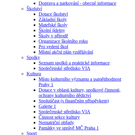
Doprava a parkování - obecné informace
Školství
Dotace školství
Základní školy
Mateřské školy
Školní jídelny
Školy v přírodě
Organizace školního roku
Pro vedení škol
Místní akční plán vzdělávání
Spolky
Seznam spolků a praktické informace
Společenské středisko VIA
Kultura
Místo kulturního významu a pamětihodnost
Prahy 1
Dotace v oblasti kultury, spolkové činnosti,
ochrany kulturního dědictví
Spoluúčast (s finančním příspěvkem)
Galerie 1
Společenské středisko VIA
Činnost sekce kultury
Nematriční obřady
Památky ve správě MČ Praha 1
Sport