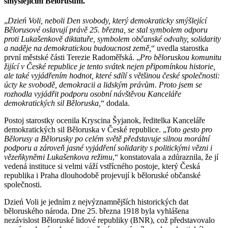
smýšlejícím Bělorusům.
„
Dzień Voli, neboli Den svobody, který demokraticky smýšlející
Bělorusové oslavují právě 25. března, se stal symbolem odporu
proti Lukašenkově diktatuře, symbolem občanské odvahy, solidarity
a naděje na demokratickou budoucnost země,
“ uvedla starostka
první městské části Terezie Radoměřská. „
Pro běloruskou komunitu
žijící v České republice je tento svátek nejen připomínkou historie,
ale také vyjádřením hodnot, které sdílí s většinou české společnosti:
úcty ke svobodě, demokracii a lidským právům. Proto jsem se
rozhodla vyjádřit podporu osobní návštěvou Kanceláře
demokratických sil Běloruska,
“ dodala.
Postoj starostky ocenila Kryscina Šyjanok, ředitelka Kanceláře
demokratických sil Běloruska v České republice. „
Toto gesto pro
Bělorusy a Bělorusky po celém světě představuje silnou morální
podporu a zároveň jasné vyjádření solidarity s politickými vězni i
vězeňkyněmi Lukašenkova režimu
,“ konstatovala a zdůraznila, že jí
vedená instituce si velmi váží vstřícného postoje, který Česká
republika i Praha dlouhodobě projevují k běloruské občanské
společnosti.
Dzień Voli je jedním z nejvýznamnějších historických dat
běloruského národa. Dne 25. března 1918 byla vyhlášena
nezávislost Běloruské lidové republiky (BNR), což představovalo