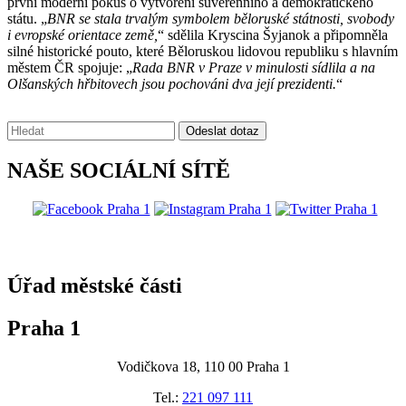
první moderní pokus o vytvoření suverénního a demokratického
státu. „
BNR se stala trvalým symbolem běloruské státnosti, svobody
i evropské orientace země,
“ sdělila Kryscina Šyjanok a připomněla
silné historické pouto, které Běloruskou lidovou republiku s hlavním
městem ČR spojuje: „
Rada BNR v Praze v minulosti sídlila a na
Olšanských hřbitovech jsou pochováni dva její prezidenti.
“
Vyhledávání:
Odeslat dotaz
NAŠE SOCIÁLNÍ SÍTĚ
@praha1
Úřad městské části
Praha 1
Vodičkova 18, 110 00 Praha 1
Tel.:
221 097 111