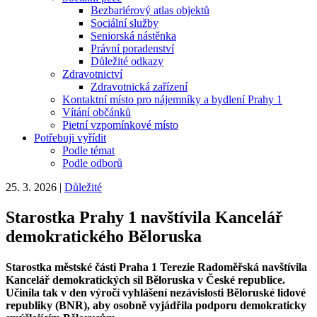
Bezbariérový atlas objektů
Sociální služby
Seniorská nástěnka
Právní poradenství
Důležité odkazy
Zdravotnictví
Zdravotnická zařízení
Kontaktní místo pro nájemníky a bydlení Prahy 1
Vítání občánků
Pietní vzpomínkové místo
Potřebuji vyřídit
Podle témat
Podle odborů
25. 3. 2026
|
Důležité
Starostka Prahy 1 navštívila Kancelář
demokratického Běloruska
Starostka městské části Praha 1 Terezie Radoměřská navštívila
Kancelář demokratických sil Běloruska v České republice.
Učinila tak v den výročí vyhlášení nezávislosti Běloruské lidové
republiky (BNR), aby osobně vyjádřila podporu demokraticky