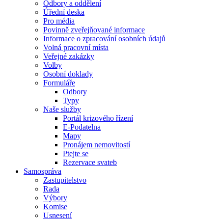
Odbory a oddělení
Úřední deska
Pro média
Povinně zveřejňované informace
Informace o zpracování osobních údajů
Volná pracovní místa
Veřejné zakázky
Volby
Osobní doklady
Formuláře
Odbory
Typy
Naše služby
Portál krizového řízení
E-Podatelna
Mapy
Pronájem nemovitostí
Ptejte se
Rezervace svateb
Samospráva
Zastupitelstvo
Rada
Výbory
Komise
Usnesení