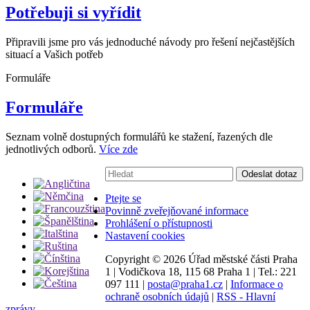
Potřebuji si vyřídit
Připravili jsme pro vás jednoduché návody pro řešení nejčastějších
situací a Vašich potřeb
Formuláře
Formuláře
Seznam volně dostupných formulářů ke stažení, řazených dle
jednotlivých odborů.
Více zde
Vyhledávání:
Odeslat dotaz
Ptejte se
Povinně zveřejňované informace
Prohlášení o přístupnosti
Nastavení cookies
Copyright ©
2026 Úřad městské části Praha
1
|
Vodičkova 18, 115 68 Praha 1
|
Tel.: 221
097 111
|
posta@praha1.cz
|
Informace o
ochraně osobních údajů
|
RSS - Hlavní
zprávy