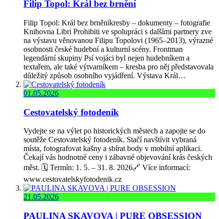
Filip Topol: Král bez brnění
Filip Topol: Král bez brněníkresby – dokumenty – fotografie
Knihovna Libri Prohibiti ve spolupráci s dalšími partnery zve
na výstavu věnovanou Filipu Topolovi (1965–2013), výrazné
osobnosti české hudební a kulturní scény. Frontman
legendární skupiny Psí vojáci byl nejen hudebníkem a
textařem, ale také výtvarníkem – kresba pro něj představovala
důležitý způsob osobního vyjádření. Výstava Král…
01.05.2026
Cestovatelský fotodeník
Vydejte se na výlet po historických městech a zapojte se do
soutěže Cestovatelský fotodeník. Stačí navštívit vybraná
místa, fotografovat kašny a sbírat body v mobilní aplikaci.
Čekají vás hodnotné ceny i zábavné objevování krás českých
měst. 🗓️ Termín: 1. 5. – 31. 8. 2026🔗 Více informací:
www.cestovatelskyfotodenik.cz
21.05.2026
PAULINA SKAVOVA | PURE OBSESSION