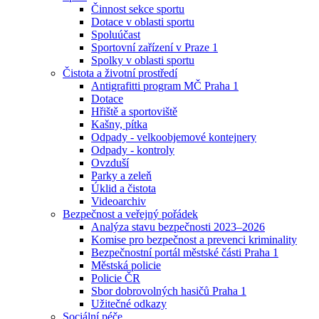
Činnost sekce sportu
Dotace v oblasti sportu
Spoluúčast
Sportovní zařízení v Praze 1
Spolky v oblasti sportu
Čistota a životní prostředí
Antigrafitti program MČ Praha 1
Dotace
Hřiště a sportoviště
Kašny, pítka
Odpady - velkoobjemové kontejnery
Odpady - kontroly
Ovzduší
Parky a zeleň
Úklid a čistota
Videoarchiv
Bezpečnost a veřejný pořádek
Analýza stavu bezpečnosti 2023–2026
Komise pro bezpečnost a prevenci kriminality
Bezpečnostní portál městské části Praha 1
Městská policie
Policie ČR
Sbor dobrovolných hasičů Praha 1
Užitečné odkazy
Sociální péče