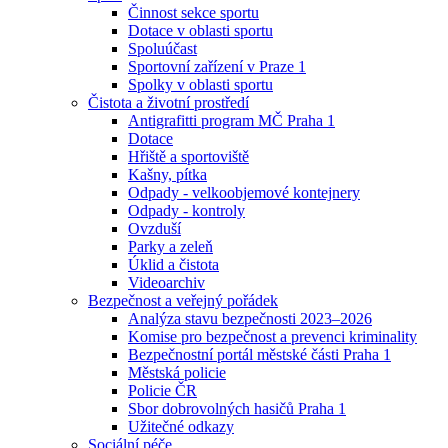
Činnost sekce sportu
Dotace v oblasti sportu
Spoluúčast
Sportovní zařízení v Praze 1
Spolky v oblasti sportu
Čistota a životní prostředí
Antigrafitti program MČ Praha 1
Dotace
Hřiště a sportoviště
Kašny, pítka
Odpady - velkoobjemové kontejnery
Odpady - kontroly
Ovzduší
Parky a zeleň
Úklid a čistota
Videoarchiv
Bezpečnost a veřejný pořádek
Analýza stavu bezpečnosti 2023–2026
Komise pro bezpečnost a prevenci kriminality
Bezpečnostní portál městské části Praha 1
Městská policie
Policie ČR
Sbor dobrovolných hasičů Praha 1
Užitečné odkazy
Sociální péče