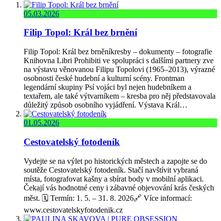
05.03.2026
Filip Topol: Král bez brnění
Filip Topol: Král bez brněníkresby – dokumenty – fotografie
Knihovna Libri Prohibiti ve spolupráci s dalšími partnery zve
na výstavu věnovanou Filipu Topolovi (1965–2013), výrazné
osobnosti české hudební a kulturní scény. Frontman
legendární skupiny Psí vojáci byl nejen hudebníkem a
textařem, ale také výtvarníkem – kresba pro něj představovala
důležitý způsob osobního vyjádření. Výstava Král…
01.05.2026
Cestovatelský fotodeník
Vydejte se na výlet po historických městech a zapojte se do
soutěže Cestovatelský fotodeník. Stačí navštívit vybraná
místa, fotografovat kašny a sbírat body v mobilní aplikaci.
Čekají vás hodnotné ceny i zábavné objevování krás českých
měst. 🗓️ Termín: 1. 5. – 31. 8. 2026🔗 Více informací:
www.cestovatelskyfotodenik.cz